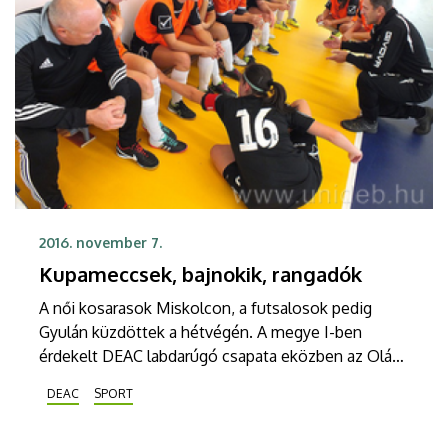
2016. november 7.
Kupameccsek, bajnokik, rangadók
A női kosarasok Miskolcon, a futsalosok pedig
Gyulán küzdöttek a hétvégén. A megye I-ben
érdekelt DEAC labdarúgó csapata eközben az Oláh
Gábor utcai stadionban játszotta az őszi
DEAC
SPORT
csúcsrangadót.