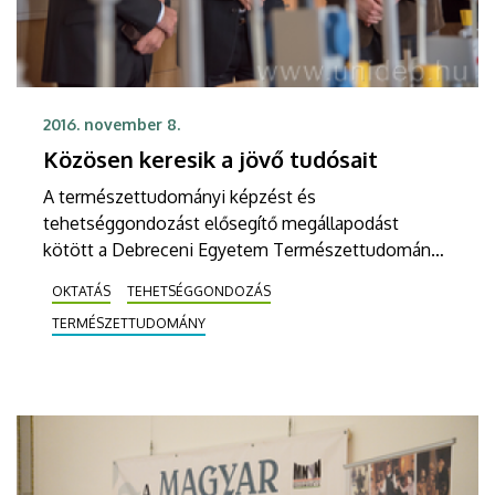
2016. november 8.
Közösen keresik a jövő tudósait
A természettudományi képzést és
tehetséggondozást elősegítő megállapodást
kötött a Debreceni Egyetem Természettudományi
és Technológiai Kara a hajdúnánási Kőrösi Csoma
OKTATÁS
TEHETSÉGGONDOZÁS
Sándor Gimnáziummal.
TERMÉSZETTUDOMÁNY