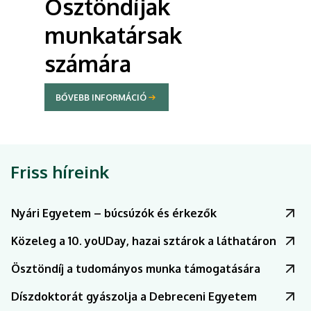
Akadémiai
Ifjúsági Díj
BŐVEBB INFORMÁCIÓ
Friss híreink
Nyári Egyetem – búcsúzók és érkezők
Közeleg a 10. yoUDay, hazai sztárok a láthatáron
Ösztöndíj a tudományos munka támogatására
Díszdoktorát gyászolja a Debreceni Egyetem