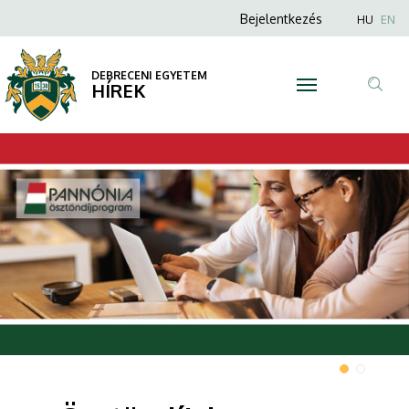
|
Anonim
Nyel
Bejelentkezés
HU
EN
Felhasználói
DEBRECENI
fiók
DEBRECENI EGYETEM
EGYETEM
HÍREK
menüje
Tar
ker