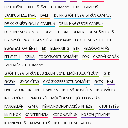
BIZTONSÁG
BÖLCSÉSZETTUDOMÁNY
BTK
CAMPUS
CAMPUS FESZTIVÁL
DAEFI
DE KK GRÓF TISZA ISTVÁN CAMPUS
DE KK KENÉZY GYULA CAMPUS
DE KK NAGYERDEI CAMPUS
DE KLINIKAI KÖZPONT
DEAC
DEDM
DEMEK
DUÁLIS KÉPZÉS
EGÉSZSÉGIPAR
EGÉSZSÉGTUDOMÁNY
EGYETEMI SPORTÉLET
EGYETEMTÖRTÉNET
EK
ELEARNING
ETK
FELSŐOKTATÁS
FELVÉTELI
FIZIKA
FOGORVOSTUDOMÁNY
FOK
GAZDÁLKODÁS
GAZDASÁGTUDOMÁNY
GRÓF TISZA ISTVÁN DEBRECENI EGYETEMÉRT ALAPÍTVÁNY
GTK
GYGYK
GYÓGYÍTÁS
GYÓGYSZERÉSZTUDOMÁNY
GYTK
HALL
HALLGATÓK
IK
INFORMATIKA
INFRASTRUKTÚRA
INNOVÁCIÓ
INTÉZMÉNYI
IPARI EGYÜTTMŰKÖDÉSEK
JÓTÉKONYSÁG
KANCELLÁR
KÉMIA
KÉMIA KOORDINÁCIÓS INTÉZET
KITÜNTETÉS
KK-ELNÖK
KONFERENCIA
KORONAVÍRUS
KÖZGYŰJTEMÉNY
KÖZNEVELÉS
KÖZVETÍTÉS
KÜLFÖLDI HALLGATÓK