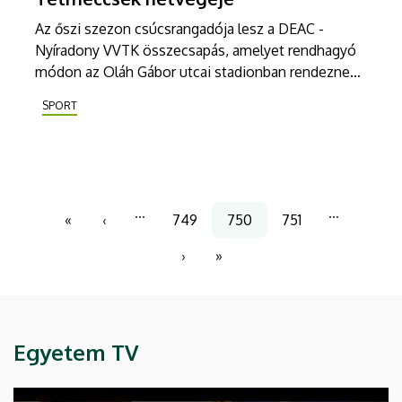
Az őszi szezon csúcsrangadója lesz a DEAC -
Nyíradony VVTK összecsapás, amelyet rendhagyó
módon az Oláh Gábor utcai stadionban rendeznek
szombaton. Az egyetemi csapatokra sorsdöntő
SPORT
mérkőzések várnak a hétvégén.
Oldalszámozás
…
…
«
‹
749
750
751
Első
Előző
Page
Jelenlegi
Page
oldal
oldal
oldal
›
»
Következő
Utolsó
oldal
oldal
Egyetem TV