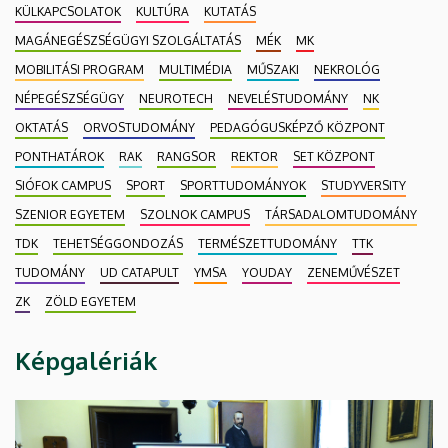
KÜLKAPCSOLATOK
KULTÚRA
KUTATÁS
MAGÁNEGÉSZSÉGÜGYI SZOLGÁLTATÁS
MÉK
MK
MOBILITÁSI PROGRAM
MULTIMÉDIA
MŰSZAKI
NEKROLÓG
NÉPEGÉSZSÉGÜGY
NEUROTECH
NEVELÉSTUDOMÁNY
NK
OKTATÁS
ORVOSTUDOMÁNY
PEDAGÓGUSKÉPZŐ KÖZPONT
PONTHATÁROK
RAK
RANGSOR
REKTOR
SET KÖZPONT
SIÓFOK CAMPUS
SPORT
SPORTTUDOMÁNYOK
STUDYVERSITY
SZENIOR EGYETEM
SZOLNOK CAMPUS
TÁRSADALOMTUDOMÁNY
TDK
TEHETSÉGGONDOZÁS
TERMÉSZETTUDOMÁNY
TTK
TUDOMÁNY
UD CATAPULT
YMSA
YOUDAY
ZENEMŰVÉSZET
ZK
ZÖLD EGYETEM
Képgalériák