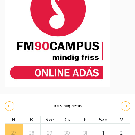
2026. augusztus
H
K
Sze
Cs
P
Szo
V
27
28
29
30
31
1
2