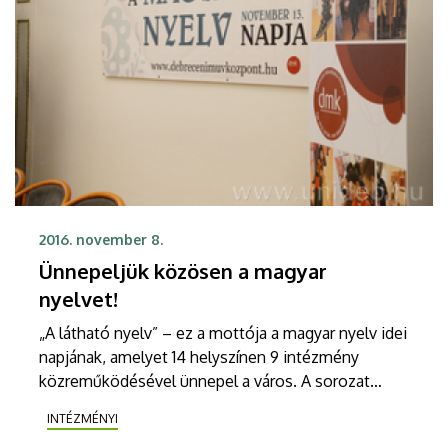
2016. november 8.
Ünnepeljük közösen a magyar
nyelvet!
„A látható nyelv” – ez a mottója a magyar nyelv idei
napjának, amelyet 14 helyszínen 9 intézmény
közreműködésével ünnepel a város. A sorozat
nyitányát november 11-én a Debreceni Egyetem
INTÉZMÉNYI
Aulájában rendezi a Debreceni Művelődési