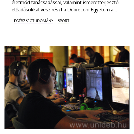
életmód tanácsadással, valamint ismeretterjesztő
előadásokkal vesz részt a Debreceni Egyetem a
város első nagyszabású sportnapján.
EGÉSZSÉGTUDOMÁNY
SPORT