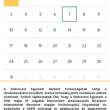
3
4
5
6
7
8
9
10
11
12
13
14
15
16
17
18
19
20
21
22
23
24
25
26
27
28
29
30
31
1
2
3
4
5
6
A Debreceni Egyetem kiemelt fontosságúnak tartja a
rendelkezésére bocsátott, illetve birtokába jutott személyes adatok
védelmét. Ezúton tájékoztatjuk Önt, hogy a Debreceni Egyetem a
2026. szeptember 19.
2018. május 25. napjától kötelezően alkalmazandó Általános
ÁOK-diplomaosztó ünnepség
Adatvédelmi Rendelet alapján felülvizsgálta folyamatait és
beépítette a GDPR előírásait az adatkezelési és adatvédelmi