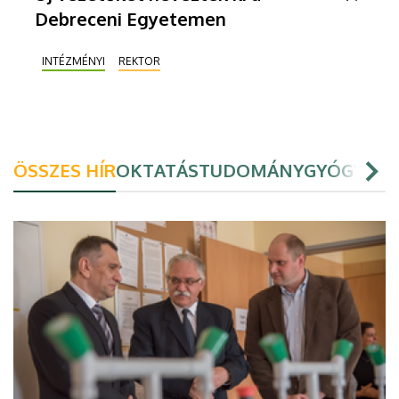
Debreceni Egyetemen
INTÉZMÉNYI
REKTOR
ÖSSZES HÍR
OKTATÁS
TUDOMÁNY
GYÓGYÍTÁ