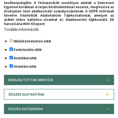
tevékenységébe. A felhasználók személyes adatait a Debreceni
Az Általános Orvostudományi Kar szeptember 19-
Egyetem korábban is teljes körültekintéssel kezelte, megfelelve az
én, szombaton 11 órától tartja nyári diplomaosztó
érvényben lévő adatkezelési szabályozásoknak. A GDPR előírásait
követve frissítettük Adatvédelmi Tájékoztatónkat, amelyet az
ünnepségét a Főépület Díszudvarán. A Multimédia
ÜNNEPSÉG, DIPLOMAOSZTÓ
alábbi linkre kattintva olvashat el:
Adatkezelési tájékoztató.
DE
és E-learning Technikai Központ a youtube-on
Kancellária WAV Központ
További információk
élőben közvetíti az oklevélátadót.
Nélkülözhetetlen sütik
TOVÁBB AZ ÖSSZES ESEMÉNYRE
Funkcionális sütik
Analitikai sütik
Hirdetési sütik
KIVÁLASZTOTTAK MENTÉSE
WITHDRAW CONSENT
DEBRECENI EGYETEM
ÖSSZES ELUTASÍTÁSA
Adatvédelem
Adatvédelem
ÖSSZES ELFOGADÁSA
Copyright © 2026 Unideb