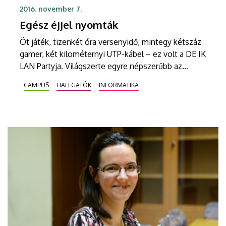
2016. november 7.
Egész éjjel nyomták
Öt játék, tizenkét óra versenyidő, mintegy kétszáz
gamer, két kilométernyi UTP-kábel – ez volt a DE IK
LAN Partyja. Világszerte egyre népszerűbb az
esport, melyet többféle megközelítésben is
CAMPUS
HALLGATÓK
INFORMATIKA
vizsgálnak majd a Debreceni Egyetemen.