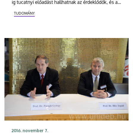
ig tucatnyi előadást hallhatnak az érdeklődők, és a
hagyományoknak megfelelően az idei
TUDOMÁNY
programsorozat is doktor- és díszdoktoravató
ünnepséggel zárul a Debreceni Egyetemen.
2016. november 7.