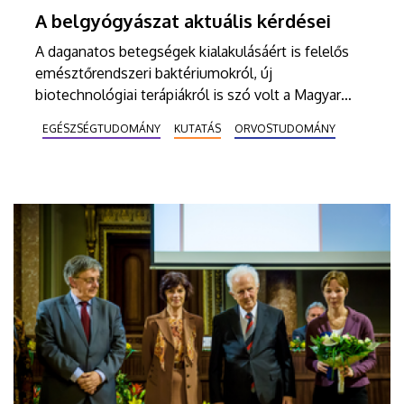
A belgyógyászat aktuális kérdései
A daganatos betegségek kialakulásáért is felelős
emésztőrendszeri baktériumokról, új
biotechnológiai terápiákról is szó volt a Magyar
Belgyógyász Társaság regionális kongresszusán. A
EGÉSZSÉGTUDOMÁNY
KUTATÁS
ORVOSTUDOMÁNY
DE Belgyógyászati Intézet társszervezője volt a
november 4-5-ei eseménynek.