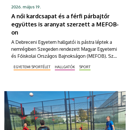
2026. május 19.
A női kardcsapat és a férfi párbajtőr
együttes is aranyat szerzett a MEFOB-
on
A Debreceni Egyetem hallgatói is pástra léptek a
nemrégiben Szegeden rendezett Magyar Egyetemi
és Főiskolai Országos Bajnokságon (MEFOB). Szép
eredményeket értek el a debreceniek,
EGYETEMI SPORTÉLET
HALLGATÓK
SPORT
teljesítményüknek köszönhetően az összesített
pontversenyben a második helyen zárt a DE.