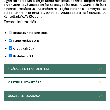
Egyetem korábban is teljes körültekintéssel kezelte, megfelelve az
SIÓFOK CAMPUS
SPORT
SPORTTUDOMÁNYOK
STUDYVERSITY
érvényben lévő adatkezelési szabályozásoknak. A GDPR előírásait
követve frissítettük Adatvédelmi Tájékoztatónkat, amelyet az
SZENIOR EGYETEM
SZOLNOK CAMPUS
TÁRSADALOMTUDOMÁNY
alábbi linkre kattintva olvashat el:
Adatkezelési tájékoztató.
DE
Kancellária WAV Központ
TDK
TEHETSÉGGONDOZÁS
TERMÉSZETTUDOMÁNY
TTK
További információk
TUDOMÁNY
UD CATAPULT
YMSA
YOUDAY
ZENEMŰVÉSZET
ZK
ZÖLD EGYETEM
Nélkülözhetetlen sütik
Funkcionális sütik
Analitikai sütik
Hirdetési sütik
KIVÁLASZTOTTAK MENTÉSE
WITHDRAW CONSENT
DEBRECENI EGYETEM
ÖSSZES ELUTASÍTÁSA
Adatvédelem
Adatvédelem
ÖSSZES ELFOGADÁSA
Copyright © 2026 Unideb