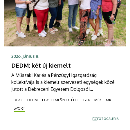
2026. június 8.
DEDM: két új kiemelt
A Műszaki Kar és a Pénzügyi Igazgatóság
kollektívája is a kiemelt szervezeti egységek közé
jutott a Debreceni Egyetem Dolgozói
Mozgásprogramjában (DEDM). A játékos, sportos
DEAC
DEDM
EGYETEMI SPORTÉLET
GTK
MÉK
MK
egyetemi viadal májusi díjait már hagyományosan a
SPORT
Dolgozói DErbi-n adták át.
FOTÓGALÉRIA