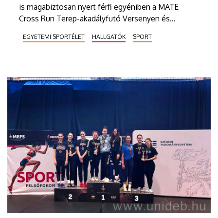
is magabiztosan nyert férfi egyéniben a MATE
Cross Run Terep-akadályfutó Versenyen és
Egyetemi Bajnokságon. A kaposvári viadalon majd’
EGYETEMI SPORTÉLET
HALLGATÓK
SPORT
ötszázan indultak, intézményünkből harmincan
vettek részt a megmérettetésen.