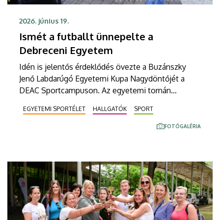
2026. június 19.
Ismét a futballt ünnepelte a
Debreceni Egyetem
Idén is jelentős érdeklődés övezte a Buzánszky
Jenő Labdarúgó Egyetemi Kupa Nagydöntőjét a
DEAC Sportcampuson. Az egyetemi tornán
hagyományosan lejátszották a Divízió 3, Divízió 2,
EGYETEMI SPORTÉLET
HALLGATÓK
SPORT
Superliga, Női Liga, Kozma Mihály Futsal Egyetemi
Kupa és Elnöki Kupa aranymeccseit.
FOTÓGALÉRIA