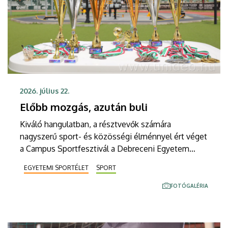
2026. július 22.
Előbb mozgás, azután buli
Kiváló hangulatban, a résztvevők számára
nagyszerű sport- és közösségi élménnyel ért véget
a Campus Sportfesztivál a Debreceni Egyetem
Dóczy utcai Sportcampusán. A kétnapos viadalon
EGYETEMI SPORTÉLET
SPORT
három sportágban versengtek hazai és határon túli
felsőoktatási intézmények hallgatói. Férfi 3x3
FOTÓGALÉRIA
kosárlabdában, kispályás labdarúgásban és
strandröplabdában DE-aranyérem született.