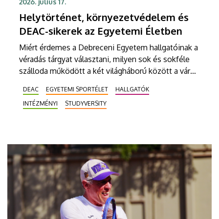
2026. július 17.
Helytörténet, környezetvédelem és
DEAC-sikerek az Egyetemi Életben
Miért érdemes a Debreceni Egyetem hallgatóinak a
véradás tárgyat választani, milyen sok és sokféle
szálloda működött a két világháború között a város
főutcáján, illetve mit tehetünk annak érdekében,
DEAC
EGYETEMI SPORTÉLET
HALLGATÓK
hogy ne fogyatkozzon tovább a növényeket
INTÉZMÉNYI
STUDYVERSITY
beporzó rovarok száma? Egyebek mellett ezekről
lehet olvasni az egyetemi lap legújabb számában,
melynek címlapján a Sajtóközpont fotósa,
Derencsényi István is szerepel, aki nem akármilyen
elismerést kapott.