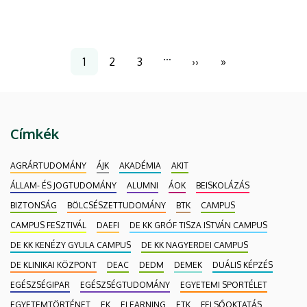
Oldalszámozás
…
1
2
3
››
»
Jelenlegi
Page
Page
Következő
Utolsó
oldal
oldal
oldal
Címkék
AGRÁRTUDOMÁNY
ÁJK
AKADÉMIA
AKIT
ÁLLAM- ÉS JOGTUDOMÁNY
ALUMNI
ÁOK
BEISKOLÁZÁS
BIZTONSÁG
BÖLCSÉSZETTUDOMÁNY
BTK
CAMPUS
CAMPUS FESZTIVÁL
DAEFI
DE KK GRÓF TISZA ISTVÁN CAMPUS
DE KK KENÉZY GYULA CAMPUS
DE KK NAGYERDEI CAMPUS
DE KLINIKAI KÖZPONT
DEAC
DEDM
DEMEK
DUÁLIS KÉPZÉS
EGÉSZSÉGIPAR
EGÉSZSÉGTUDOMÁNY
EGYETEMI SPORTÉLET
EGYETEMTÖRTÉNET
EK
ELEARNING
ETK
FELSŐOKTATÁS