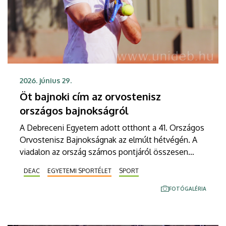
2026. június 29.
Öt bajnoki cím az orvostenisz
országos bajnokságról
A Debreceni Egyetem adott otthont a 41. Országos
Orvostenisz Bajnokságnak az elmúlt hétvégén. A
viadalon az ország számos pontjáról összesen
mintegy nyolcvanan vettek részt. A DE és a DEAC
DEAC
EGYETEMI SPORTÉLET
SPORT
színeiben indult sportolók öt bajnoki aranynak is
örülhettek.
FOTÓGALÉRIA