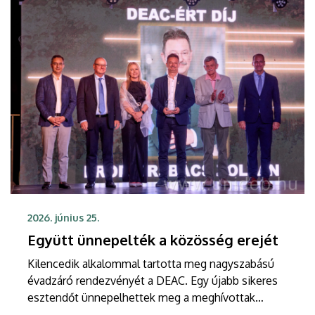
2026. június 25.
Együtt ünnepelték a közösség erejét
Kilencedik alkalommal tartotta meg nagyszabású
évadzáró rendezvényét a DEAC. Egy újabb sikeres
esztendőt ünnepelhettek meg a meghívottak
szerdán este a HALL-ban, ahol a legjobbaknak járó