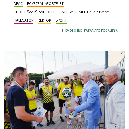
DEAC
EGYETEMI SPORTÉLET
elismeréseket is átadták.
GRÓF TISZA ISTVÁN DEBRECENI EGYETEMÉRT ALAPÍTVÁNY
HALLGATÓK
REKTOR
SPORT
VIDEÓ INDÍTÁSA
FOTÓGALÉRIA