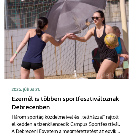
2026. július 21.
Ezernél is többen sportfesztiváloznak
Debrecenben
Három sportág küzdelmeivel és „teltházzal” rajtolt
el kedden a tizenkilencedik Campus Sportfesztivál.
A Debreceni Egyetem a megmérettetést az egyik