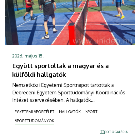
2026. május 15.
Együtt sportoltak a magyar és a
külföldi hallgatók
Nemzetközi Egyetemi Sportnapot tartottak a
Debreceni Egyetem Sporttudományi Koordinációs
Intézet szervezésében. A hallgatók
kikapcsolódhattak, miközben átmozgatták
EGYETEMI SPORTÉLET
HALLGATÓK
SPORT
testüket. Az egyetemisták hét sportág közül
SPORTTUDOMÁNYOK
válogathattak és sokan éltek is a lehetőséggel.
FOTÓGALÉRIA