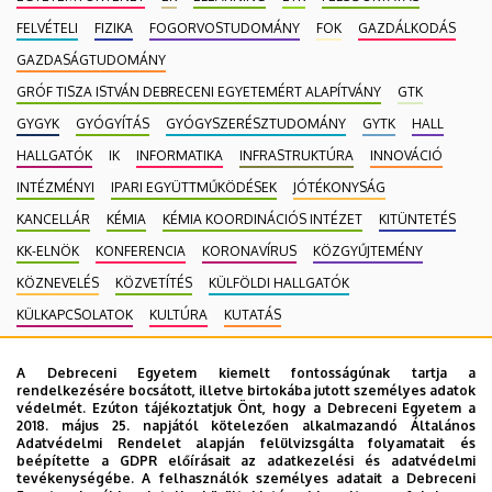
FELVÉTELI
FIZIKA
FOGORVOSTUDOMÁNY
FOK
GAZDÁLKODÁS
GAZDASÁGTUDOMÁNY
GRÓF TISZA ISTVÁN DEBRECENI EGYETEMÉRT ALAPÍTVÁNY
GTK
GYGYK
GYÓGYÍTÁS
GYÓGYSZERÉSZTUDOMÁNY
GYTK
HALL
HALLGATÓK
IK
INFORMATIKA
INFRASTRUKTÚRA
INNOVÁCIÓ
INTÉZMÉNYI
IPARI EGYÜTTMŰKÖDÉSEK
JÓTÉKONYSÁG
KANCELLÁR
KÉMIA
KÉMIA KOORDINÁCIÓS INTÉZET
KITÜNTETÉS
KK-ELNÖK
KONFERENCIA
KORONAVÍRUS
KÖZGYŰJTEMÉNY
KÖZNEVELÉS
KÖZVETÍTÉS
KÜLFÖLDI HALLGATÓK
KÜLKAPCSOLATOK
KULTÚRA
KUTATÁS
MAGÁNEGÉSZSÉGÜGYI SZOLGÁLTATÁS
MÉK
MK
A Debreceni Egyetem kiemelt fontosságúnak tartja a
MOBILITÁSI PROGRAM
MULTIMÉDIA
MŰSZAKI
NEKROLÓG
rendelkezésére bocsátott, illetve birtokába jutott személyes adatok
védelmét. Ezúton tájékoztatjuk Önt, hogy a Debreceni Egyetem a
NÉPEGÉSZSÉGÜGY
NEUROTECH
NEVELÉSTUDOMÁNY
NK
2018. május 25. napjától kötelezően alkalmazandó Általános
OKTATÁS
ORVOSTUDOMÁNY
PEDAGÓGUSKÉPZŐ KÖZPONT
Adatvédelmi Rendelet alapján felülvizsgálta folyamatait és
beépítette a GDPR előírásait az adatkezelési és adatvédelmi
PONTHATÁROK
RAK
RANGSOR
REKTOR
SET KÖZPONT
tevékenységébe. A felhasználók személyes adatait a Debreceni