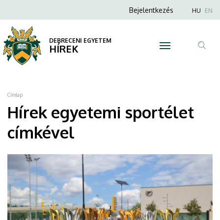
egyetemi
Ugrás
Anonim
Nyel
Bejelentkezés
HU
EN
a
Felhasználói
sportélet
tartalomra
fiók
DEBRECENI EGYETEM
|
HÍREK
menüje
Tar
DEBRECENI
ker
EGYETEM
Morzsa
Címlap
Hírek egyetemi sportélet
címkével