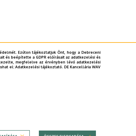
édelmét. Ezúton tájékoztatjuk Önt, hogy a Debreceni
it és beépítette a GDPR előírásait az adatkezelési és
kezelte, megfelelve az érvényben lévő adatkezelési
ashat el:
Adatkezelési tájékoztató.
DE Kancellária WAV