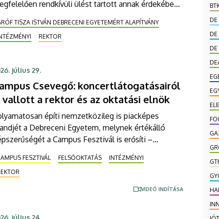
gfelelően rendkívüli ülést tartott annak érdekében,
BT
ogy az egyetem számára 2026. augusztus 3-án
DE
RÓF TISZA ISTVÁN DEBRECENI EGYETEMÉRT ALAPÍTVÁNY
gküldött kurátori pályázatokat rangsorolja,
DE
INTÉZMÉNYI
REKTOR
lamint megállapítsa az egyetem által delegált FB
DE
got és javaslatot tegyen a további tagokra.
DE
26. július 29.
EG
ampus Csevegő: koncertlátogatásairól
EG
s vallott a rektor és az oktatási elnök
EL
olyamatosan építi nemzetközileg is piacképes
FO
randjét a Debreceni Egyetem, melynek értékálló
GA
pszerűségét a Campus Fesztivál is erősíti –
GR
galmazott Bács Zoltán rektor, aki Fenyves Veronika
AMPUS FESZTIVÁL
FELSŐOKTATÁS
INTÉZMÉNYI
ktatási elnökkel a Campus TV
GT
REKTOR
odcastbeszélgetésében mutatta be az intézményt.
GY
 egyetemi vezetők azt is elárulták, mitől annyira
VIDEÓ INDÍTÁSA
HA
épszerű az egyetem, és milyen koncertekre
IN
togattak el a fesztiválon.
26. július 24.
JÓ