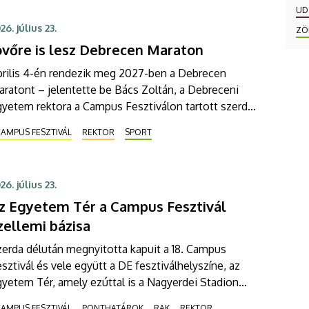
hetség Színpadán, ahol a jól ismert rock
UD
asszikusok mellett vadonatúj feldolgozásokkal is
26. július 23.
ZÖ
rják a közönséget.
övőre is lesz Debrecen Maraton
prilis 4-én rendezik meg 2027-ben a Debrecen
ratont – jelentette be Bács Zoltán, a Debreceni
yetem rektora a Campus Fesztiválon tartott szerdai
ajtótájékoztatón. A Debrecen Maraton olyan
AMPUS FESZTIVÁL
REKTOR
SPORT
özösségi ünnep, amelyen sportolók és lelkes
atőrök együtt tapasztalhatják meg a futás erejét és
römét.
26. július 23.
z Egyetem Tér a Campus Fesztivál
zellemi bázisa
erda délután megnyitotta kapuit a 18. Campus
sztivál és vele együtt a DE fesztiválhelyszíne, az
yetem Tér, amely ezúttal is a Nagyerdei Stadion
omszédságában várja a fesztiválozókat. A
AMPUS FESZTIVÁL
PONTHATÁROK
RAK
REKTOR