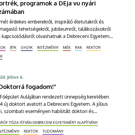
ortrék, programok a DEja vu nyári
zámában
mét érdekes emberekről, inspiráló életutakról és
magasló tehetségekről, jubileumról, találkozásokról
s kapcsolódásról olvashatnak a Debreceni Egyetem
umni magazinja, a DEja vu most megjelent nyári
ÁOK
BTK
GYGYK
INTÉZMÉNYI
MÉK
RAK
REKTOR
pszámában. Az újság programokat is kínál, hiszen az
ZK
tézmény minden jelenlegi és egykori polgárát várja a
ampus Fesztiválra, a yoUDay-re és a Zamatos Alumni
knikre is.
26. július 6.
Doktorrá fogadom!”
 Főépület Aulájában rendezett ünnepség keretében
4 új doktort avatott a Debreceni Egyetem. A július
i, szombati eseményen habilitált doktori és
ofessor Emeritus címeket, valamint a Gróf Tisza
RÓF TISZA ISTVÁN DEBRECENI EGYETEMÉRT ALAPÍTVÁNY
tván Debreceni Egyetemért Alapítvány Kiválósági
INTÉZMÉNYI
REKTOR
TUDOMÁNY
D Ösztöndíjait is átadtak.