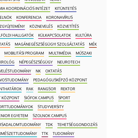
MIA KOORDINÁCIÓS INTÉZET
KITÜNTETÉS
-ELNÖK
KONFERENCIA
KORONAVÍRUS
ZGYŰJTEMÉNY
KÖZNEVELÉS
KÖZVETÍTÉS
LFÖLDI HALLGATÓK
KÜLKAPCSOLATOK
KULTÚRA
TATÁS
MAGÁNEGÉSZSÉGÜGYI SZOLGÁLTATÁS
MÉK
MOBILITÁSI PROGRAM
MULTIMÉDIA
MŰSZAKI
KROLÓG
NÉPEGÉSZSÉGÜGY
NEUROTECH
VELÉSTUDOMÁNY
NK
OKTATÁS
VOSTUDOMÁNY
PEDAGÓGUSKÉPZŐ KÖZPONT
NTHATÁROK
RAK
RANGSOR
REKTOR
T KÖZPONT
SIÓFOK CAMPUS
SPORT
ORTTUDOMÁNYOK
STUDYVERSITY
ENIOR EGYETEM
SZOLNOK CAMPUS
RSADALOMTUDOMÁNY
TDK
TEHETSÉGGONDOZÁS
RMÉSZETTUDOMÁNY
TTK
TUDOMÁNY