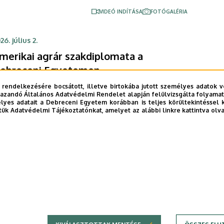
VIDEÓ INDÍTÁSA
FOTÓGALÉRIA
26. július 2.
merikai agrár szakdiplomata a
ebreceni Egyetemen
globális agrárpiac folyamatairól, az Európai Unió és
 rendelkezésére bocsátott, illetve birtokába jutott személyes adatok v
azandó Általános Adatvédelmi Rendelet alapján felülvizsgálta folyamata
 Egyesült Államok gazdasági kapcsolatainak
yes adatait a Debreceni Egyetem korábban is teljes körültekintéssel 
akulásáról, valamint az EU-USA agrárkereskedelem
tük Adatvédelmi Tájékoztatónkat, amelyet az alábbi linkre kattintva olv
gfontosabb trendjeiről tartott előadást a Debreceni
AGRÁRTUDOMÁNY
HALLGATÓK
MÉK
REKTOR
gyetem Mezőgazdaság-, Élelmiszertudományi és
örnyezetgazdálkodási Karán az Amerikai Egyesült
VIDEÓ INDÍTÁSA
FOTÓGALÉRIA
llamok Mezőgazdasági Minisztériumának (USDA)
ezőgazdasági tanácsosa, Nicolas Rubio. A látogatás
jabb lehetőséget teremtett a Debreceni Egyetem és
…
3
››
»
erikai partnerei közötti oktatási, kutatási és
e
Page
Következő
Utolsó
novációs kapcsolatok erősítésére.
oldal
oldal