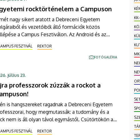
gyetemi rocktörténelem a Campuson
KÉ
KK
mét nagy sikert aratott a Debreceni Egyetem
lgáraiból és vezetőiből álló formációk közös
KÖ
lépése a Campus Fesztiválon. Az Android és az
KÜ
pact projekt közös koncertjén ikonikus hazai
KU
AMPUS FESZTIVÁL
REKTOR
ágerek is felcsendültek a Soproni Tehetség
MK
ínpadán, ahol még a rektor is mikrofont ragadott.
FOTÓGALÉRIA
NE
NE
26. július 23.
OR
jra professzorok zúzzák a rockot a
PO
ampuson!
SE
dén is hangszereket ragadnak a Debreceni Egyetem
SP
rofesszorai, hogy megmutassák: a tudomány és a
SZ
ck nem is áll olyan távol egymástól. Csütörtökön az
droid és az Impact project közös formációja
TÁ
AMPUS FESZTIVÁL
REKTOR
bbantja be az estét a Campus Fesztivál Soproni
TE