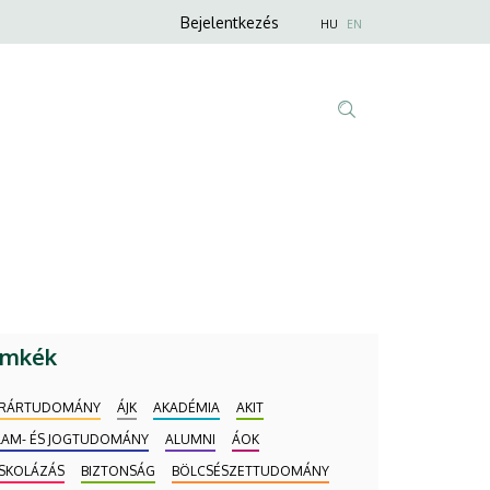
Anonim
Nyelvválaszt
Bejelentkezés
HU
EN
Felhasználói
fiók
menüje
Fő
Tartalom
navigáció
keresése
ímkék
RÁRTUDOMÁNY
ÁJK
AKADÉMIA
AKIT
LAM- ÉS JOGTUDOMÁNY
ALUMNI
ÁOK
ISKOLÁZÁS
BIZTONSÁG
BÖLCSÉSZETTUDOMÁNY