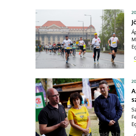
Te
kl
20
vá
J
Á
Ma
Eg
s
C
k
am
ö
20
A
s
Sz
Fe
Eg
sz
C