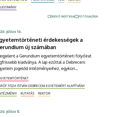
aházaknál a karok és az egyetem más egységei
TUDOMÁNY
zínes programokkal készülnek a látogatók
órakoztatására.
VIDEÓ INDÍTÁSA
FOTÓGALÉRIA
26. július 16.
gyetemtörténeti érdekességek a
erundium új számában
egjelent a Gerundium egyetemtörténeti folyóirat
gfrissebb kiadványa. A lap ezúttal a Debreceni
gyetem jogelőd intézményeihez, egykori
rofesszoraihoz kapcsolódó legújabb kutatási
EGYETEMTÖRTÉNET
redmények mellett az integráció 25 éves
RÓF TISZA ISTVÁN DEBRECENI EGYETEMÉRT ALAPÍTVÁNY
bileumáról, a Református Kollégium kántusáról,
lamint a felsőoktatás ókortól datálódó történetéről
INTÉZMÉNYI
KUTATÁS
REKTOR
óló tanulmányokat kínál olvasóinak.
26. július 8.