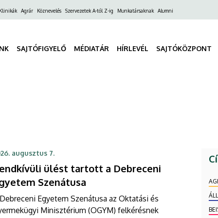
ő
Klinikák
Agrár
Köznevelés
Szervezetek A-tól Z-ig
Munkatársaknak
Alumni
gáció
INK
SAJTÓFIGYELŐ
MÉDIATÁR
HÍRLEVÉL
SAJTÓKÖZPONT
26. augusztus 7.
C
endkívüli ülést tartott a Debreceni
gyetem Szenátusa
AG
ÁL
 Debreceni Egyetem Szenátusa az Oktatási és
yermekügyi Minisztérium (OGYM) felkérésnek
BE