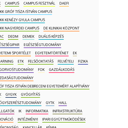
K
CAMPUS
CAMPUS FESZTIVÁL
DAEFI
 KK GRÓF TISZA ISTVÁN CAMPUS
 KK KENÉZY GYULA CAMPUS
 KK NAGYERDEI CAMPUS
DE KLINIKAI KÖZPONT
AC
DEDM
DEMEK
DUÁLIS KÉPZÉS
ÉSZSÉGIPAR
EGÉSZSÉGTUDOMÁNY
YETEMI SPORTÉLET
EGYETEMTÖRTÉNET
EK
EARNING
ETK
FELSŐOKTATÁS
FELVÉTELI
FIZIKA
GORVOSTUDOMÁNY
FOK
GAZDÁLKODÁS
ZDASÁGTUDOMÁNY
ÓF TISZA ISTVÁN DEBRECENI EGYETEMÉRT ALAPÍTVÁNY
K
GYGYK
GYÓGYÍTÁS
ÓGYSZERÉSZTUDOMÁNY
GYTK
HALL
LLGATÓK
IK
INFORMATIKA
INFRASTRUKTÚRA
NOVÁCIÓ
INTÉZMÉNYI
IPARI EGYÜTTMŰKÖDÉSEK
TÉKONYSÁG
KANCELLÁR
KÉMIA