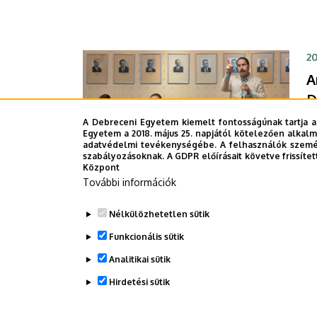
20
A
D
A 
A Debreceni Egyetem kiemelt fontosságúnak tartja a
Egyetem a 2018. május 25. napjától kötelezően alkalm
az
adatvédelmi tevékenységébe. A felhasználók személ
al
szabályozásoknak. A GDPR előírásait követve frissítet
Központ
le
További információk
E
K
Nélkülözhetetlen sütik
Á
Funkcionális sütik
m
ú
Analitikai sütik
Oldalszámozás
1
2
am
Jelenlegi
Pag
Hirdetési sütik
in
oldal