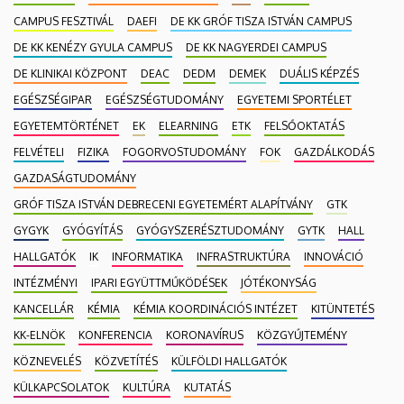
CAMPUS FESZTIVÁL
DAEFI
DE KK GRÓF TISZA ISTVÁN CAMPUS
DE KK KENÉZY GYULA CAMPUS
DE KK NAGYERDEI CAMPUS
DE KLINIKAI KÖZPONT
DEAC
DEDM
DEMEK
DUÁLIS KÉPZÉS
EGÉSZSÉGIPAR
EGÉSZSÉGTUDOMÁNY
EGYETEMI SPORTÉLET
EGYETEMTÖRTÉNET
EK
ELEARNING
ETK
FELSŐOKTATÁS
FELVÉTELI
FIZIKA
FOGORVOSTUDOMÁNY
FOK
GAZDÁLKODÁS
GAZDASÁGTUDOMÁNY
GRÓF TISZA ISTVÁN DEBRECENI EGYETEMÉRT ALAPÍTVÁNY
GTK
GYGYK
GYÓGYÍTÁS
GYÓGYSZERÉSZTUDOMÁNY
GYTK
HALL
HALLGATÓK
IK
INFORMATIKA
INFRASTRUKTÚRA
INNOVÁCIÓ
INTÉZMÉNYI
IPARI EGYÜTTMŰKÖDÉSEK
JÓTÉKONYSÁG
KANCELLÁR
KÉMIA
KÉMIA KOORDINÁCIÓS INTÉZET
KITÜNTETÉS
KK-ELNÖK
KONFERENCIA
KORONAVÍRUS
KÖZGYŰJTEMÉNY
KÖZNEVELÉS
KÖZVETÍTÉS
KÜLFÖLDI HALLGATÓK
KÜLKAPCSOLATOK
KULTÚRA
KUTATÁS