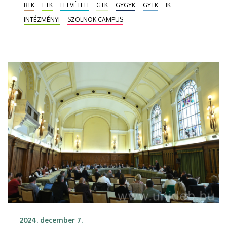
BTK
ETK
FELVÉTELI
GTK
GYGYK
GYTK
IK
Siófokon indul majd idén szeptembertől. A
INTÉZMÉNYI
SZOLNOK CAMPUS
felvételizők február 15-ig adhatják be
jelentkezésüket a Debreceni Egyetem képzéseire.
2024. december 7.