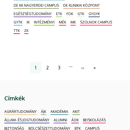
31-én lejár. Az egyetemi polgárok – a 4 évvel
DE KK NAGYERDEI CAMPUS
DE KLINIKAI KÖZPONT
ezelőtti jó tapasztalatok okán – elektronikusan
EGÉSZSÉGTUDOMÁNY
ETK
FOK
GTK
GYGYK
választhatják meg jövő hét kedden és szerdán az új
GYTK
IK
INTÉZMÉNYI
MÉK
MK
SZOLNOK CAMPUS
tagokat, akiknek mandátuma 2025. január 1-től
TTK
ZK
2028. december 31-ig szól. Szavazni
mobiltelefonon is lehet.
Oldalszámozás
…
1
2
3
››
»
Jelenlegi
Page
Page
Következő
Utolsó
oldal
oldal
oldal
Címkék
AGRÁRTUDOMÁNY
ÁJK
AKADÉMIA
AKIT
ÁLLAM- ÉS JOGTUDOMÁNY
ALUMNI
ÁOK
BEISKOLÁZÁS
BIZTONSÁG
BÖLCSÉSZETTUDOMÁNY
BTK
CAMPUS