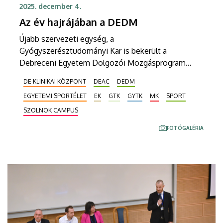
2025. december 4.
Az év hajrájában a DEDM
Újabb szervezeti egység, a
Gyógyszerésztudományi Kar is bekerült a
Debreceni Egyetem Dolgozói Mozgásprogram
(DEDM) kiemelt szervezeti egységei közé. A
DE KLINIKAI KÖZPONT
DEAC
DEDM
mozgásra ösztönző program szervezői a
EGYETEMI SPORTÉLET
EK
GTK
GYTK
MK
SPORT
novemberi aranyérmeseket Debrecen Maraton
nevezéssel is díjazták. A viadalt március 29-én
SZOLNOK CAMPUS
rendezik meg.
FOTÓGALÉRIA