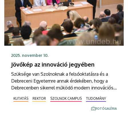
2025. november 10.
Jövőkép az innováció jegyében
Szüksége van Szolnoknak a felsőoktatásra és a
Debreceni Egyetemre annak érdekében, hogy a
Debrecenben sikerrel működő modern innovációs
struktúra a vármegyei székhelyen is hatékony
KUTATÁS
REKTOR
SZOLNOK CAMPUS
TUDOMÁNY
legyen – hangsúlyozta Szilvássy Zoltán rektor a
Szolnok Campuson rendezett tudományos
FOTÓGALÉRIA
konferencián.