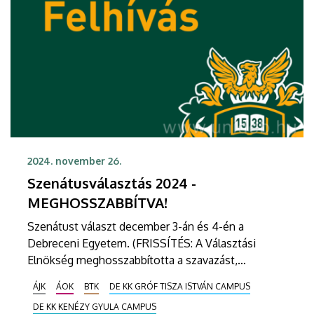
2024. november 26.
Szenátusválasztás 2024 -
MEGHOSSZABBÍTVA!
Szenátust választ december 3-án és 4-én a
Debreceni Egyetem. (FRISSÍTÉS: A Választási
Elnökség meghosszabbította a szavazást,
december 5-én, csütörtökön is várják a
ÁJK
ÁOK
BTK
DE KK GRÓF TISZA ISTVÁN CAMPUS
szavazatokat.)Az intézmény legfőbb döntéshozó
DE KK KENÉZY GYULA CAMPUS
testületének mandátuma ugyanis 2024. december