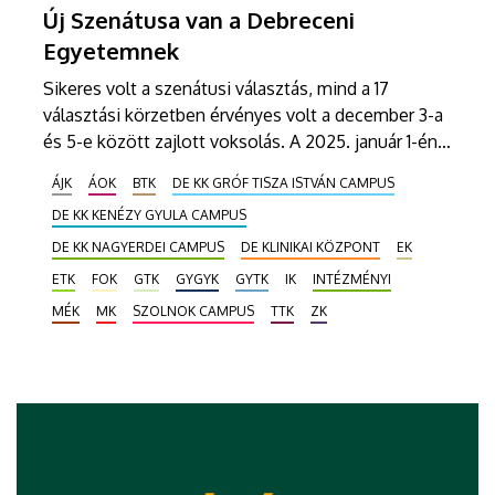
Új Szenátusa van a Debreceni
Egyetemnek
Sikeres volt a szenátusi választás, mind a 17
választási körzetben érvényes volt a december 3-a
és 5-e között zajlott voksolás. A 2025. január 1-én
felálló új szenátusi testületbe 36 tagot és 39
ÁJK
ÁOK
BTK
DE KK GRÓF TISZA ISTVÁN CAMPUS
póttagot választott meg az egyetem polgársága.
DE KK KENÉZY GYULA CAMPUS
DE KK NAGYERDEI CAMPUS
DE KLINIKAI KÖZPONT
EK
ETK
FOK
GTK
GYGYK
GYTK
IK
INTÉZMÉNYI
MÉK
MK
SZOLNOK CAMPUS
TTK
ZK