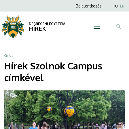
Szolnok
Ugrás
Anonim
Nyel
Bejelentkezés
HU
EN
a
Felhasználói
Campus
tartalomra
fiók
DEBRECENI EGYETEM
|
HÍREK
menüje
Tar
DEBRECENI
ker
EGYETEM
Morzsa
Címlap
Hírek Szolnok Campus
címkével