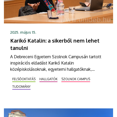
2025. május 15.
Karikó Katalin: a sikerből nem lehet
tanulni
A Debreceni Egyetem Szolnok Campusán tartott
inspirációs előadást Karikó Katalin
középiskolásoknak, egyetemi hallgatóknak,
oktatóknak, egészségügyi szakembereknek a
FELSŐOKTATÁS
HALLGATÓK
SZOLNOK CAMPUS
kutatói életút kihívásairól, eredményeiről. A Nobel-
TUDOMÁNY
díjas kutatóbiológus kiemelte: a siker nem segít a
fejlődésben, a kudarcok tanítanak meg
alkalmazkodni.