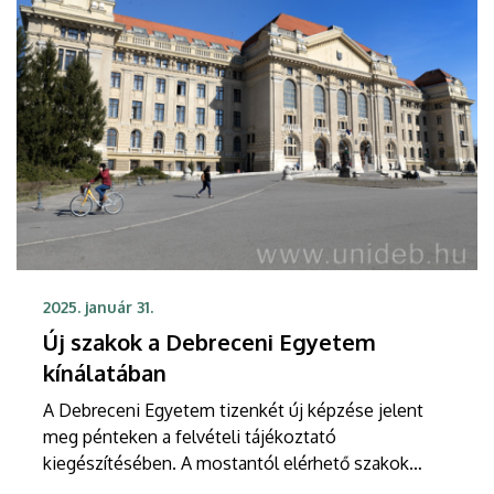
2025. január 31.
Új szakok a Debreceni Egyetem
kínálatában
A Debreceni Egyetem tizenkét új képzése jelent
meg pénteken a felvételi tájékoztató
kiegészítésében. A mostantól elérhető szakok
szinte mindegyike az intézmény új campusán,