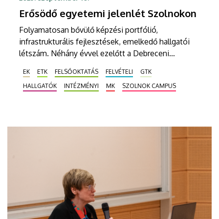
Erősödő egyetemi jelenlét Szolnokon
Folyamatosan bővülő képzési portfólió,
infrastrukturális fejlesztések, emelkedő hallgatói
létszám. Néhány évvel ezelőtt a Debreceni
Egyetem megmentette a felsőoktatást Szolnokon,
EK
ETK
FELSŐOKTATÁS
FELVÉTELI
GTK
ma pedig már három kar kínál képzéseket a
HALLGATÓK
INTÉZMÉNYI
MK
SZOLNOK CAMPUS
megyeszékhelyen. Az idei felvételi eljárásban
csaknem négyszáz hallgató nyert felvételt a DE
Szolnok Campusra.