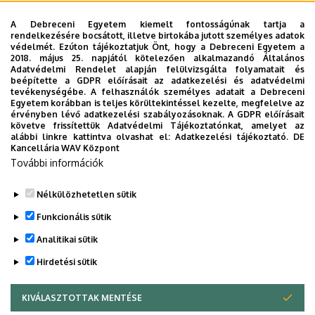
MAGÁNEGÉSZSÉGÜGYI SZOLGÁLTATÁS
MÉK
MK
A Debreceni Egyetem kiemelt fontosságúnak tartja a
MOBILITÁSI PROGRAM
MULTIMÉDIA
MŰSZAKI
NEKROLÓG
rendelkezésére bocsátott, illetve birtokába jutott személyes adatok
védelmét. Ezúton tájékoztatjuk Önt, hogy a Debreceni Egyetem a
NÉPEGÉSZSÉGÜGY
NEUROTECH
NEVELÉSTUDOMÁNY
NK
2018. május 25. napjától kötelezően alkalmazandó Általános
OKTATÁS
ORVOSTUDOMÁNY
PEDAGÓGUSKÉPZŐ KÖZPONT
Adatvédelmi Rendelet alapján felülvizsgálta folyamatait és
beépítette a GDPR előírásait az adatkezelési és adatvédelmi
PONTHATÁROK
RAK
RANGSOR
REKTOR
SET KÖZPONT
tevékenységébe. A felhasználók személyes adatait a Debreceni
Egyetem korábban is teljes körültekintéssel kezelte, megfelelve az
SIÓFOK CAMPUS
SPORT
SPORTTUDOMÁNYOK
STUDYVERSITY
érvényben lévő adatkezelési szabályozásoknak. A GDPR előírásait
követve frissítettük Adatvédelmi Tájékoztatónkat, amelyet az
SZENIOR EGYETEM
SZOLNOK CAMPUS
TÁRSADALOMTUDOMÁNY
alábbi linkre kattintva olvashat el:
Adatkezelési tájékoztató.
DE
Kancellária WAV Központ
TDK
TEHETSÉGGONDOZÁS
TERMÉSZETTUDOMÁNY
TTK
További információk
TUDOMÁNY
UD CATAPULT
YMSA
YOUDAY
ZENEMŰVÉSZET
ZK
ZÖLD EGYETEM
Nélkülözhetetlen sütik
Funkcionális sütik
Analitikai sütik
Hirdetési sütik
KIVÁLASZTOTTAK MENTÉSE
WITHDRAW CONSENT