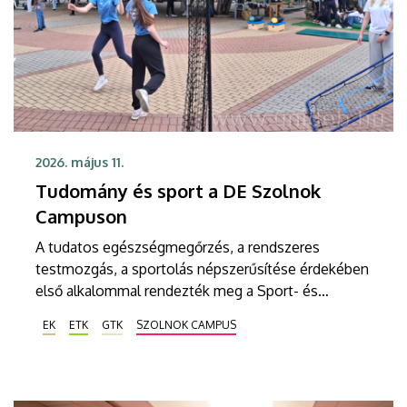
2026. május 11.
Tudomány és sport a DE Szolnok
Campuson
A tudatos egészségmegőrzés, a rendszeres
testmozgás, a sportolás népszerűsítése érdekében
első alkalommal rendezték meg a Sport- és
Egészségnapot a Debreceni Egyetem Szolnok
EK
ETK
GTK
SZOLNOK CAMPUS
Campuson. A közösségi sportolás mellett
tudományos és szakmai előadások foglalkoztak az
egészséges életvezetés és tervezés stratégiájával.