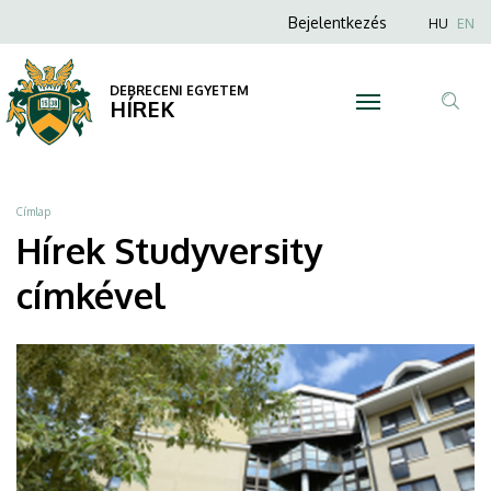
Studyversity
Ugrás
Anonim
Nyel
Bejelentkezés
HU
EN
a
Felhasználói
|
tartalomra
fiók
DEBRECENI EGYETEM
DEBRECENI
HÍREK
menüje
Tar
EGYETEM
ker
Morzsa
Címlap
Hírek Studyversity
címkével