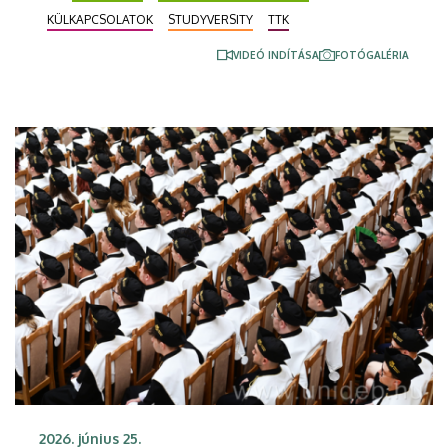
Technology (ECUT) vezetőivel csütörtökön írták alá
KÜLKAPCSOLATOK
STUDYVERSITY
TTK
a megállapodást. A közös programok 2027-ben
indulhatnak.
VIDEÓ INDÍTÁSA
FOTÓGALÉRIA
2026. június 25.