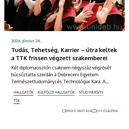
2026. június 24.
Tudás, Tehetség, Karrier – útra keltek
a TTK frissen végzett szakemberei
Két diplomaosztón csaknem négyszáz végzősét
búcsúztatta szerdán a Debreceni Egyetem
Természettudományi és Technológiai Kara. A
rendezvényeken az alap- és mesterszakos
HALLGATÓK
KÜLFÖLDI HALLGATÓK
STUDYVERSITY
hallgatók mellett frissen végzett
TTK
természettudományi és műszaki szakfordítók
vehették át munkájuk gyümölcsét.
VIDEÓ INDÍTÁSA
FOTÓGALÉRIA