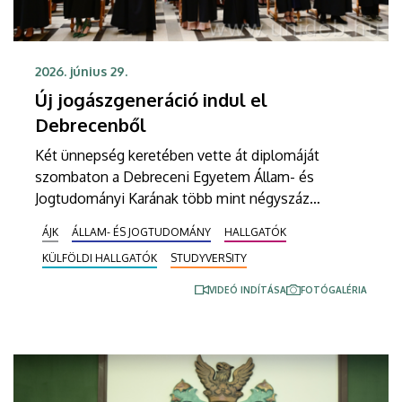
2026. június 29.
Új jogászgeneráció indul el
Debrecenből
Két ünnepség keretében vette át diplomáját
szombaton a Debreceni Egyetem Állam- és
Jogtudományi Karának több mint négyszáz
hallgatója. Az egyetem Főépületének Díszudvarán
ÁJK
ÁLLAM- ÉS JOGTUDOMÁNY
HALLGATÓK
csaknem százan kapták meg az okleveles jogász
KÜLFÖLDI HALLGATÓK
STUDYVERSITY
végzettséget igazoló dokumentumot, az európai
és nemzetközi üzleti jog mesterképzési szakon
VIDEÓ INDÍTÁSA
FOTÓGALÉRIA
húszan végeztek.