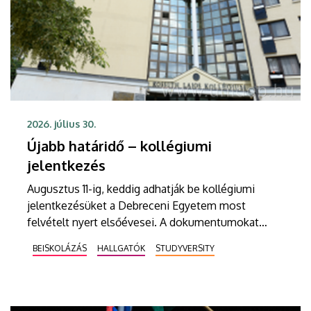
2026. július 30.
Újabb határidő – kollégiumi
jelentkezés
Augusztus 11-ig, keddig adhatják be kollégiumi
jelentkezésüket a Debreceni Egyetem most
felvételt nyert elsőévesei. A dokumentumokat
postai úton kell eljuttatniuk a DE Kollégiumi
BEISKOLÁZÁS
HALLGATÓK
STUDYVERSITY
Felvételi és Szociális Iroda címére. A kollégiumi
férőhelyekről a gólyák a Kollégiumi Felvételi és
Szociális Bizottság döntését követően, augusztus
21-e után kapnak értesítést emailben.