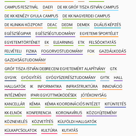
CAMPUS FESZTIVÁL
DAEFI
DE KK GRÓF TISZA ISTVÁN CAMPUS
DE KK KENÉZY GYULA CAMPUS
DE KK NAGYERDEI CAMPUS
DE KLINIKAI KÖZPONT
DEAC
DEDM
DEMEK
DUÁLIS KÉPZÉS
EGÉSZSÉGIPAR
EGÉSZSÉGTUDOMÁNY
EGYETEMI SPORTÉLET
EGYETEMTÖRTÉNET
EK
ELEARNING
ETK
FELSŐOKTATÁS
FELVÉTELI
FIZIKA
FOGORVOSTUDOMÁNY
FOK
GAZDÁLKODÁS
GAZDASÁGTUDOMÁNY
GRÓF TISZA ISTVÁN DEBRECENI EGYETEMÉRT ALAPÍTVÁNY
GTK
GYGYK
GYÓGYÍTÁS
GYÓGYSZERÉSZTUDOMÁNY
GYTK
HALL
HALLGATÓK
IK
INFORMATIKA
INFRASTRUKTÚRA
INNOVÁCIÓ
INTÉZMÉNYI
IPARI EGYÜTTMŰKÖDÉSEK
JÓTÉKONYSÁG
KANCELLÁR
KÉMIA
KÉMIA KOORDINÁCIÓS INTÉZET
KITÜNTETÉS
KK-ELNÖK
KONFERENCIA
KORONAVÍRUS
KÖZGYŰJTEMÉNY
KÖZNEVELÉS
KÖZVETÍTÉS
KÜLFÖLDI HALLGATÓK
KÜLKAPCSOLATOK
KULTÚRA
KUTATÁS