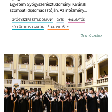
Egyetem Gyógyszerésztudományi Karának
szombati diplomaosztóján. Az intézmény
Főépületének Díszudvarán tartott ünnepségen 75-
GYÓGYSZERÉSZTUDOMÁNY
GYTK
HALLGATÓK
en vehették kézbe a tanulmányaik sikeres
KÜLFÖLDI HALLGATÓK
STUDYVERSITY
befejezéséről szóló dokumentumot. Összesen 16
különböző kitüntetést, elismerést is átadtak.
FOTÓGALÉRIA