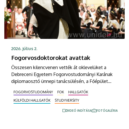
2026. július 2.
Fogorvosdoktorokat avattak
Összesen kilencvenen vették át oklevelüket a
Debreceni Egyetem Fogorvostudományi Karának
diplomaosztó ünnepi tanácsülésén, a Főépület
Díszudvarán szerdán. A rendezvényen kari és
FOGORVOSTUDOMÁNY
FOK
HALLGATÓK
hallgatói önkormányzati kitüntetéseket is
KÜLFÖLDI HALLGATÓK
STUDYVERSITY
kiosztottak.
VIDEÓ INDÍTÁSA
FOTÓGALÉRIA