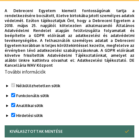
MAGÁNEGÉSZSÉGÜGYI SZOLGÁLTATÁS
MÉK
MK
A Debreceni Egyetem kiemelt fontosságúnak tartja a
MOBILITÁSI PROGRAM
MULTIMÉDIA
MŰSZAKI
NEKROLÓG
rendelkezésére bocsátott, illetve birtokába jutott személyes adatok
védelmét. Ezúton tájékoztatjuk Önt, hogy a Debreceni Egyetem a
NÉPEGÉSZSÉGÜGY
NEUROTECH
NEVELÉSTUDOMÁNY
NK
2018. május 25. napjától kötelezően alkalmazandó Általános
OKTATÁS
ORVOSTUDOMÁNY
PEDAGÓGUSKÉPZŐ KÖZPONT
Adatvédelmi Rendelet alapján felülvizsgálta folyamatait és
beépítette a GDPR előírásait az adatkezelési és adatvédelmi
PONTHATÁROK
RAK
RANGSOR
REKTOR
SET KÖZPONT
tevékenységébe. A felhasználók személyes adatait a Debreceni
Egyetem korábban is teljes körültekintéssel kezelte, megfelelve az
SIÓFOK CAMPUS
SPORT
SPORTTUDOMÁNYOK
STUDYVERSITY
érvényben lévő adatkezelési szabályozásoknak. A GDPR előírásait
követve frissítettük Adatvédelmi Tájékoztatónkat, amelyet az
SZENIOR EGYETEM
SZOLNOK CAMPUS
TÁRSADALOMTUDOMÁNY
alábbi linkre kattintva olvashat el:
Adatkezelési tájékoztató.
DE
Kancellária WAV Központ
TDK
TEHETSÉGGONDOZÁS
TERMÉSZETTUDOMÁNY
TTK
További információk
TUDOMÁNY
UD CATAPULT
YMSA
YOUDAY
ZENEMŰVÉSZET
ZK
ZÖLD EGYETEM
Nélkülözhetetlen sütik
Funkcionális sütik
Analitikai sütik
Hirdetési sütik
KIVÁLASZTOTTAK MENTÉSE
WITHDRAW CONSENT