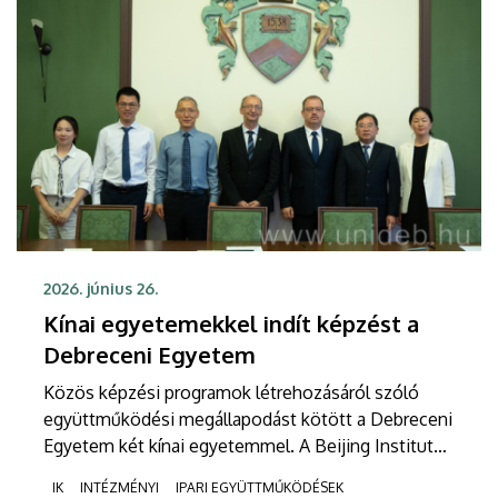
2026. június 26.
Kínai egyetemekkel indít képzést a
Debreceni Egyetem
Közös képzési programok létrehozásáról szóló
együttműködési megállapodást kötött a Debreceni
Egyetem két kínai egyetemmel. A Beijing Institute
of Technology (BIT) és az East China University of
IK
INTÉZMÉNYI
IPARI EGYÜTTMŰKÖDÉSEK