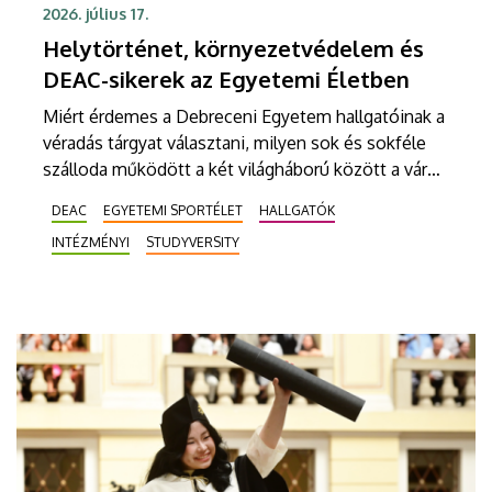
2026. július 17.
Helytörténet, környezetvédelem és
DEAC-sikerek az Egyetemi Életben
Miért érdemes a Debreceni Egyetem hallgatóinak a
véradás tárgyat választani, milyen sok és sokféle
szálloda működött a két világháború között a város
főutcáján, illetve mit tehetünk annak érdekében,
DEAC
EGYETEMI SPORTÉLET
HALLGATÓK
hogy ne fogyatkozzon tovább a növényeket
INTÉZMÉNYI
STUDYVERSITY
beporzó rovarok száma? Egyebek mellett ezekről
lehet olvasni az egyetemi lap legújabb számában,
melynek címlapján a Sajtóközpont fotósa,
Derencsényi István is szerepel, aki nem akármilyen
elismerést kapott.