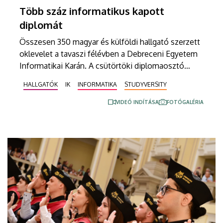
Több száz informatikus kapott
diplomát
Összesen 350 magyar és külföldi hallgató szerzett
oklevelet a tavaszi félévben a Debreceni Egyetem
Informatikai Karán. A csütörtöki diplomaosztó
ünnepségen Hajdu András dékán hangsúlyozta,
HALLGATÓK
IK
INFORMATIKA
STUDYVERSITY
hogy a kihívásokkal teli és a mesterséges
intelligencia által formálódó világban minden
VIDEÓ INDÍTÁSA
FOTÓGALÉRIA
eddiginél nagyobb szükség van arra a tudásra,
amivel a karon végzett fiatal szakemberek
rendelkeznek.