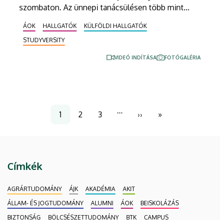
szombaton. Az ünnepi tanácsülésen több mint
száznegyven magyar és külföldi hallgatót avattak
ÁOK
HALLGATÓK
KÜLFÖLDI HALLGATÓK
orvosdoktorrá.
STUDYVERSITY
VIDEÓ INDÍTÁSA
FOTÓGALÉRIA
Oldalszámozás
…
1
2
3
››
»
Jelenlegi
Page
Page
Következő
Utolsó
oldal
oldal
oldal
Címkék
AGRÁRTUDOMÁNY
ÁJK
AKADÉMIA
AKIT
ÁLLAM- ÉS JOGTUDOMÁNY
ALUMNI
ÁOK
BEISKOLÁZÁS
BIZTONSÁG
BÖLCSÉSZETTUDOMÁNY
BTK
CAMPUS