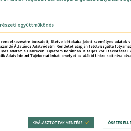
erészeti együttműködés
 rendelkezésére bocsátott, illetve birtokába jutott személyes adatok v
azandó Általános Adatvédelmi Rendelet alapján felülvizsgálta folyamata
 2025
yes adatait a Debreceni Egyetem korábban is teljes körültekintéssel 
tük Adatvédelmi Tájékoztatónkat, amelyet az alábbi linkre kattintva olv
ek vizsgálata magas hőmérsékleten, egysejt szinten
…
1
2
3
4
5
6
7
8
9
››
Jelenlegi
Page
Page
Page
Page
Page
Page
Page
Page
Köve
oldal
oldal
KIVÁLASZTOTTAK MENTÉSE
ÖSSZES ELU