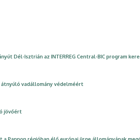
ányút Dél-Isztrián az INTERREG Central-BIC program ker
n átnyúló vadállomány védelméért
ó jövőért
 a Pannon régióban élő európai ürge állományának megő