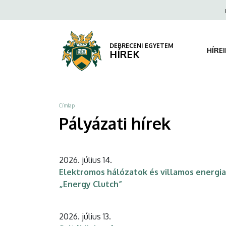
Pályázati
Ugrás
Fels
a
navi
hírek
tartalomra
|
DEBRECENI EGYETEM
HÍRE
HÍREK
DEBRECENI
EGYETEM
Morzsa
Címlap
Pályázati hírek
2026. július 14.
Elektromos hálózatok és villamos energia
„Energy Clutch”
2026. július 13.