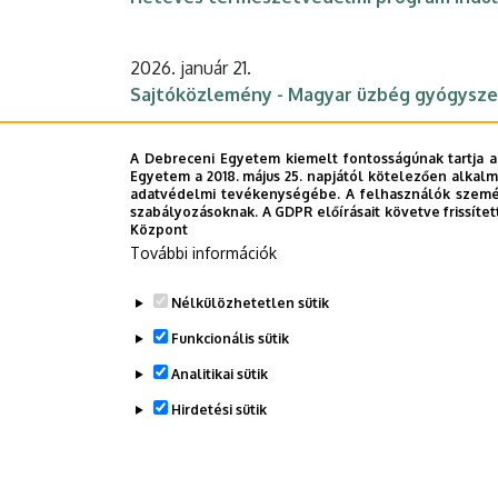
2026. január 21.
Sajtóközlemény - Magyar üzbég gyógysz
A Debreceni Egyetem kiemelt fontosságúnak tartja a
2026. január 19.
Egyetem a 2018. május 25. napjától kötelezően alkalm
COST pályázatok a Debreceni Egyetemen
adatvédelmi tevékenységébe. A felhasználók személ
szabályozásoknak. A GDPR előírásait követve frissítet
Központ
További információk
2025. december 15.
Sajtóközlemény- PROHITS-Prokarióta sejt
Nélkülözhetetlen sütik
Funkcionális sütik
Analitikai sütik
Oldalszámozás
Hirdetési sütik
WITHDRAW CONSENT