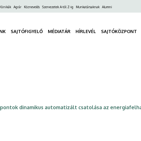
ő
Klinikák
Agrár
Köznevelés
Szervezetek A-tól Z-ig
Munkatársaknak
Alumni
gáció
INK
SAJTÓFIGYELŐ
MÉDIATÁR
HÍRLEVÉL
SAJTÓKÖZPONT
pontok dinamikus automatizált csatolása az energiafelh