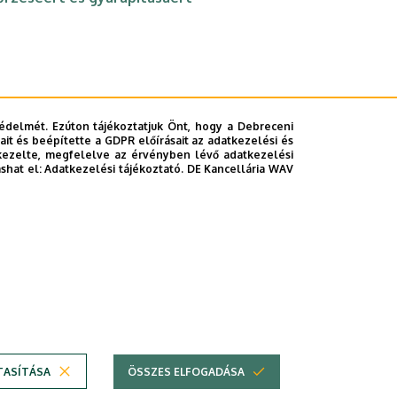
édelmét. Ezúton tájékoztatjuk Önt, hogy a Debreceni
it és beépítette a GDPR előírásait az adatkezelési és
kezelte, megfelelve az érvényben lévő adatkezelési
ashat el:
Adatkezelési tájékoztató.
DE Kancellária WAV
»
tkező
Utolsó
oldal
TASÍTÁSA
ÖSSZES ELFOGADÁSA