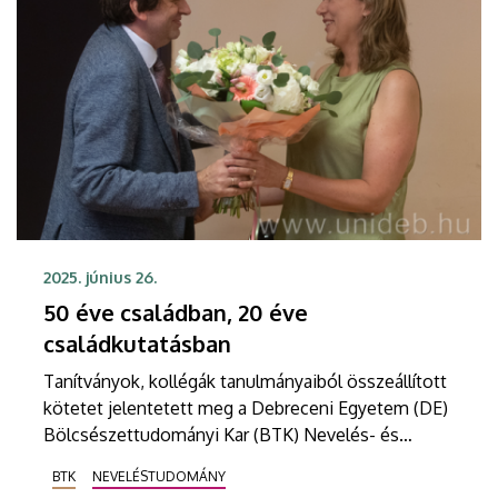
2025. június 26.
50 éve családban, 20 éve
családkutatásban
Tanítványok, kollégák tanulmányaiból összeállított
kötetet jelentetett meg a Debreceni Egyetem (DE)
Bölcsészettudományi Kar (BTK) Nevelés- és
Művelődéstudományi Intézete professzora, Engler
BTK
NEVELÉSTUDOMÁNY
Ágnes munkássága előtt tisztelegve. A kiadványt