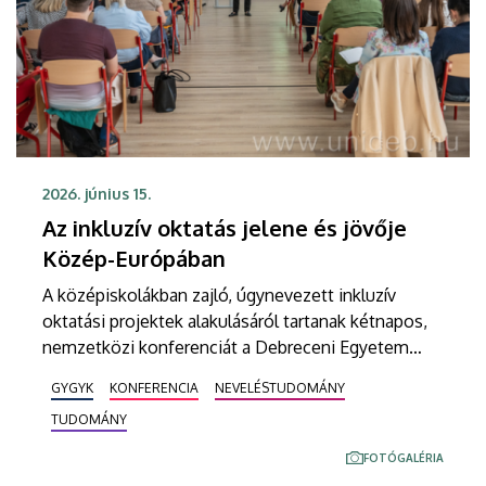
2026. június 15.
Az inkluzív oktatás jelene és jövője
Közép-Európában
A középiskolákban zajló, úgynevezett inkluzív
oktatási projektek alakulásáról tartanak kétnapos,
nemzetközi konferenciát a Debreceni Egyetem
Gyermeknevelési és Gyógypedagógiai Karán
GYGYK
KONFERENCIA
NEVELÉSTUDOMÁNY
Hajdúböszörményben. A csaknem nyolcvan fő
TUDOMÁNY
részvételével zajló rendezvényen a kar képviselői
mellett szlovák, lengyel és cseh szakemberek
FOTÓGALÉRIA
osztják meg ezzel kapcsolatos tapasztalataikat.