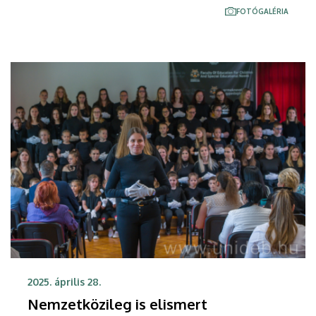
június 25-én, szerdán az intézet tanévzárója
FOTÓGALÉRIA
keretében mutatták be a Főépületben rendezett
ünnepségen.
2025. április 28.
Nemzetközileg is elismert