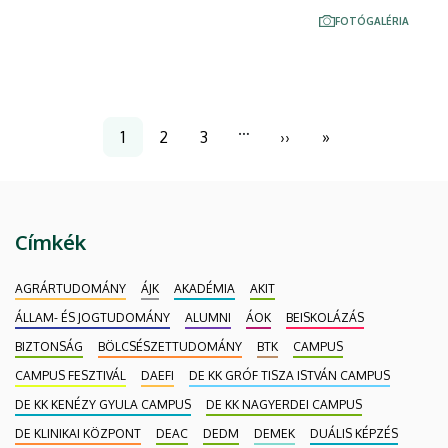
Ünnepéhez kapcsolódva szervezte meg a
FOTÓGALÉRIA
Debreceni Egyetem (DE) Bölcsészettudományi Kar
(BTK) Nevelés- és Művelődéstudományi Intézete.
Oldalszámozás
…
1
2
3
››
»
Jelenlegi
Page
Page
Következő
Utolsó
oldal
oldal
oldal
Címkék
AGRÁRTUDOMÁNY
ÁJK
AKADÉMIA
AKIT
ÁLLAM- ÉS JOGTUDOMÁNY
ALUMNI
ÁOK
BEISKOLÁZÁS
BIZTONSÁG
BÖLCSÉSZETTUDOMÁNY
BTK
CAMPUS
CAMPUS FESZTIVÁL
DAEFI
DE KK GRÓF TISZA ISTVÁN CAMPUS
DE KK KENÉZY GYULA CAMPUS
DE KK NAGYERDEI CAMPUS
DE KLINIKAI KÖZPONT
DEAC
DEDM
DEMEK
DUÁLIS KÉPZÉS