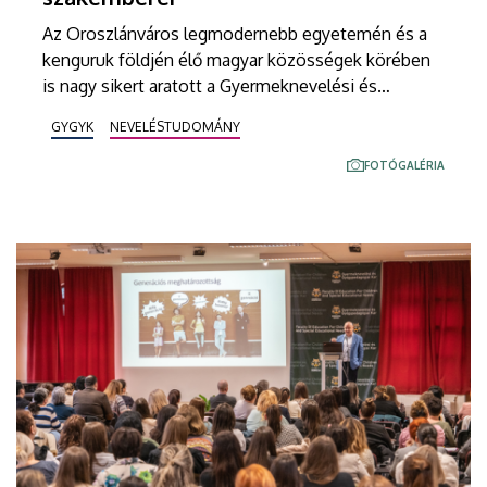
Az Oroszlánváros legmodernebb egyetemén és a
kenguruk földjén élő magyar közösségek körében
is nagy sikert aratott a Gyermeknevelési és
Gyógypedagógiai Kar delegációja. Vargáné Nagy
GYGYK
NEVELÉSTUDOMÁNY
Anikó és Pálfi Sándor a játékpedagógia, a diaszpóra
nyelvoktatása és a mesterséges intelligencia
FOTÓGALÉRIA
koragyermekkori alkalmazása terén mutatták be
kutatási eredményeiket, megalapozva ezzel több
jövőbeni távol-keleti tudományos
együttműködést.