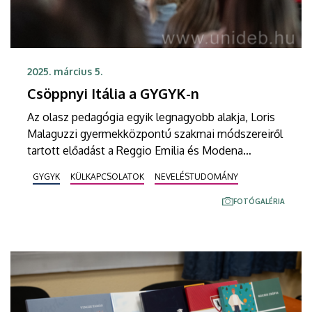
2025. március 5.
Csöppnyi Itália a GYGYK-n
Az olasz pedagógia egyik legnagyobb alakja, Loris
Malaguzzi gyermekközpontú szakmai módszereiről
tartott előadást a Reggio Emilia és Modena
Egyetem professzora a Debreceni Egyetem
GYGYK
KÜLKAPCSOLATOK
NEVELÉSTUDOMÁNY
hajdúböszörményi campusán. Nicola Barbieri a
gyermekkori gondolkodás terén végzett kutatása
FOTÓGALÉRIA
eredményeit is megosztotta a hallgatósággal.