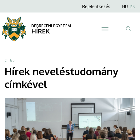
neveléstudomány
Ugrás
Anonim
Nyel
Bejelentkezés
HU
EN
a
Felhasználói
|
tartalomra
fiók
DEBRECENI EGYETEM
DEBRECENI
HÍREK
menüje
Tar
EGYETEM
ker
Morzsa
Címlap
Hírek neveléstudomány
címkével