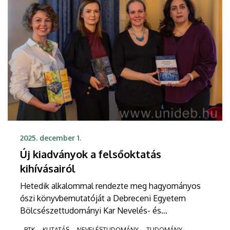
2025. december 1.
Új kiadványok a felsőoktatás
kihívásairól
Hetedik alkalommal rendezte meg hagyományos
őszi könyvbemutatóját a Debreceni Egyetem
Bölcsészettudományi Kar Nevelés- és
Művelődéstudományi Intézete és a Magyar
BTK
KUTATÁS
NEVELÉSTUDOMÁNY
TUDOMÁNY