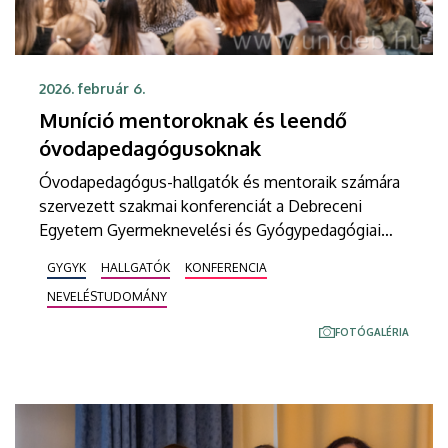
2026. február 6.
Muníció mentoroknak és leendő
óvodapedagógusoknak
Óvodapedagógus-hallgatók és mentoraik számára
szervezett szakmai konferenciát a Debreceni
Egyetem Gyermeknevelési és Gyógypedagógiai
Kara. A rendezvényen a kar oktatói tartottak
GYGYK
HALLGATÓK
KONFERENCIA
szakmai előadásokat és mutattak be óvodai
NEVELÉSTUDOMÁNY
neveléshez kapcsolódó módszertani újdonságokat
a mozgásos tevékenységektől az énekes játékig.
FOTÓGALÉRIA