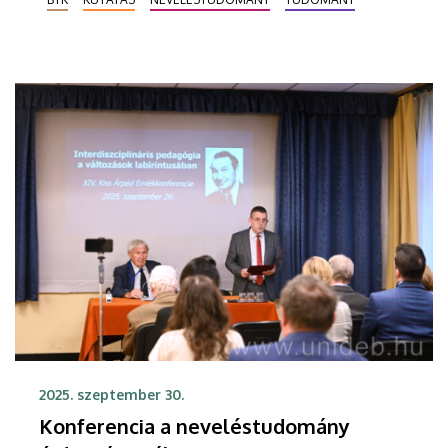
Tudományos Akadémia Debreceni Területi
Bizottsága Nevelés- és Művelődéstudományi
Szakbizottsága. A DAB Székházban tartott
rendezvényen a debreceni oktatáskutató műhely
legfrissebb kutatási eredményeiből készült három
kötet került a középpontba.
2025. szeptember 30.
Konferencia a neveléstudomány