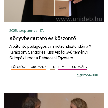
2025. szeptember 17.
Könyvbemutató és köszöntő
A bátorító pedagógus címmel rendezte idén a X.
Karácsony Sándor és Kiss Árpád Gyűjteményi
Szimpóziumot a Debreceni Egyetem
Bölcsészettudományi Kar Nevelés- és
BÖLCSÉSZETTUDOMÁNY
BTK
NEVELÉSTUDOMÁNY
Művelődéstudományi Intézete. Az eseményen
köszöntötték a 80. születésnapját ünneplő
FOTÓGALÉRIA
Brezsnyánszky Lászlót és mutatták be az intézet
egykori professzorának tiszteletére megjelent
kötetet.