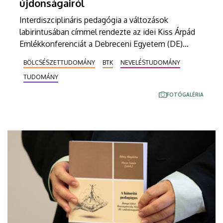
újdonságairól
Interdiszciplináris pedagógia a változások
labirintusában címmel rendezte az idei Kiss Árpád
Emlékkonferenciát a Debreceni Egyetem (DE)
Bölcsészettudományi Kar (BTK) Nevelés- és
BÖLCSÉSZETTUDOMÁNY
BTK
NEVELÉSTUDOMÁNY
Művelődéstudományi Intézete, a Magyar
TUDOMÁNY
Tudományos Akadémia (MTA) Pedagógiai
Bizottsága és az MTA Debreceni Akadémiai
FOTÓGALÉRIA
Bizottság (DAB) Nevelés-, Művelődéstudományi
és Pszichológiai Szakbizottsága. Az eseményen
jubileumi kötettel köszöntötték az intézet
oktatóját, Buda András adjunktust, a tanácskozás
szervezőjét.