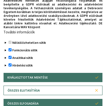
OKTATÁS
ORVOSTUDOMÁNY
PEDAGÓGUSKÉPZŐ KÖZPONT
Adatvédelmi Rendelet alapján felülvizsgálta folyamatait és
beépítette a GDPR előírásait az adatkezelési és adatvédelmi
PONTHATÁROK
RAK
RANGSOR
REKTOR
SET KÖZPONT
tevékenységébe. A felhasználók személyes adatait a Debreceni
Egyetem korábban is teljes körültekintéssel kezelte, megfelelve az
SIÓFOK CAMPUS
SPORT
SPORTTUDOMÁNYOK
STUDYVERSITY
érvényben lévő adatkezelési szabályozásoknak. A GDPR előírásait
követve frissítettük Adatvédelmi Tájékoztatónkat, amelyet az
SZENIOR EGYETEM
SZOLNOK CAMPUS
TÁRSADALOMTUDOMÁNY
alábbi linkre kattintva olvashat el:
Adatkezelési tájékoztató.
DE
Kancellária WAV Központ
TDK
TEHETSÉGGONDOZÁS
TERMÉSZETTUDOMÁNY
TTK
További információk
TUDOMÁNY
UD CATAPULT
YMSA
YOUDAY
ZENEMŰVÉSZET
ZK
ZÖLD EGYETEM
Nélkülözhetetlen sütik
Funkcionális sütik
Analitikai sütik
Hirdetési sütik
KIVÁLASZTOTTAK MENTÉSE
WITHDRAW CONSENT
DEBRECENI EGYETEM
ÖSSZES ELUTASÍTÁSA
Adatvédelem
Adatvédelem
ÖSSZES ELFOGADÁSA