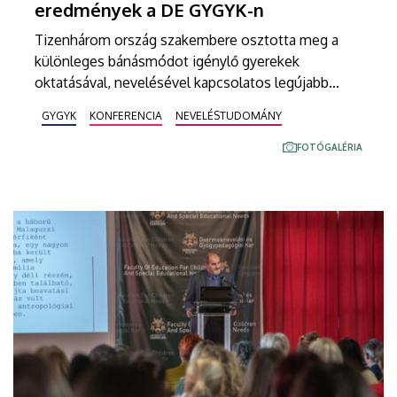
eredmények a DE GYGYK-n
Tizenhárom ország szakembere osztotta meg a
különleges bánásmódot igénylő gyerekek
oktatásával, nevelésével kapcsolatos legújabb
kutatási eredményeit a Debreceni Egyetem
GYGYK
KONFERENCIA
NEVELÉSTUDOMÁNY
Gyermeknevelési és Gyógypedagógiai Karán
szervezett konferencián. A tanácskozáson a
FOTÓGALÉRIA
hajdúböszörményi kar vezetésével megalakult a
Special Treatment nemzetközi kutatócsoport is.