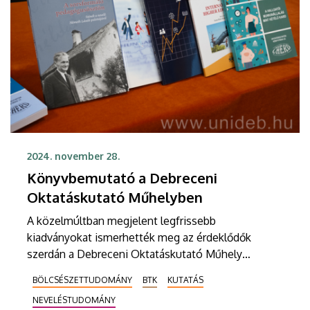
2024. november 28.
Könyvbemutató a Debreceni
Oktatáskutató Műhelyben
A közelmúltban megjelent legfrissebb
kiadványokat ismerhették meg az érdeklődők
szerdán a Debreceni Oktatáskutató Műhely
könyvbemutatóján. A Debreceni Akadémiai
BÖLCSÉSZETTUDOMÁNY
BTK
KUTATÁS
Bizottság Székházában rendezett eseményt
NEVELÉSTUDOMÁNY
hatodik alkalommal, idén is a Magyar Tudomány