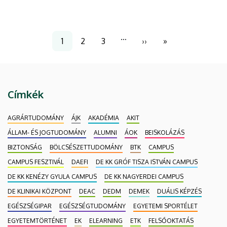
jövőbe mutató szemléletet sugárzó helyszínen
szerezhetnek diplomát. A tudásbővítés mellett a
DE IK a tudományok, a kutatás-fejlesztés terén is
Oldalszámozás
…
az élen jár.
1
2
3
››
»
Jelenlegi
Page
Page
Következő
Utolsó
oldal
oldal
oldal
Címkék
AGRÁRTUDOMÁNY
ÁJK
AKADÉMIA
AKIT
ÁLLAM- ÉS JOGTUDOMÁNY
ALUMNI
ÁOK
BEISKOLÁZÁS
BIZTONSÁG
BÖLCSÉSZETTUDOMÁNY
BTK
CAMPUS
CAMPUS FESZTIVÁL
DAEFI
DE KK GRÓF TISZA ISTVÁN CAMPUS
DE KK KENÉZY GYULA CAMPUS
DE KK NAGYERDEI CAMPUS
DE KLINIKAI KÖZPONT
DEAC
DEDM
DEMEK
DUÁLIS KÉPZÉS
EGÉSZSÉGIPAR
EGÉSZSÉGTUDOMÁNY
EGYETEMI SPORTÉLET
EGYETEMTÖRTÉNET
EK
ELEARNING
ETK
FELSŐOKTATÁS