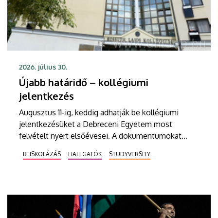
2026. július 30.
Újabb határidő – kollégiumi
jelentkezés
Augusztus 11-ig, keddig adhatják be kollégiumi
jelentkezésüket a Debreceni Egyetem most
felvételt nyert elsőévesei. A dokumentumokat
postai úton kell eljuttatniuk a DE Kollégiumi
BEISKOLÁZÁS
HALLGATÓK
STUDYVERSITY
Felvételi és Szociális Iroda címére. A kollégiumi
férőhelyekről a gólyák a Kollégiumi Felvételi és
Szociális Bizottság döntését követően, augusztus
21-e után kapnak értesítést emailben.