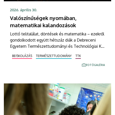
2026. április 30.
Valószínűségek nyomában,
matematikai kalandozások
Lottó telitalálat, döntések és matematika – ezekről
gondolkodott együtt hétszáz diák a Debreceni
Egyetem Természettudományi és Technológiai Kar
Kölcsey Központban tartott rendhagyó tanóráján. A
BEISKOLÁZÁS
TERMÉSZETTUDOMÁNY
TTK
népszerű Kalandozások a Természet- és Műszaki
Tudományokban rendezvénysorozat legutóbbi
FOTÓGALÉRIA
alkalmán Keszthelyi Gabriella, a Budapesti Műszaki
és Gazdaságtudományi Egyetem adjunktusának
Milyen színű a valószínű? című előadása mutatta
meg a reál tantárgy és a világ jelenségei közti
kapcsolatot.