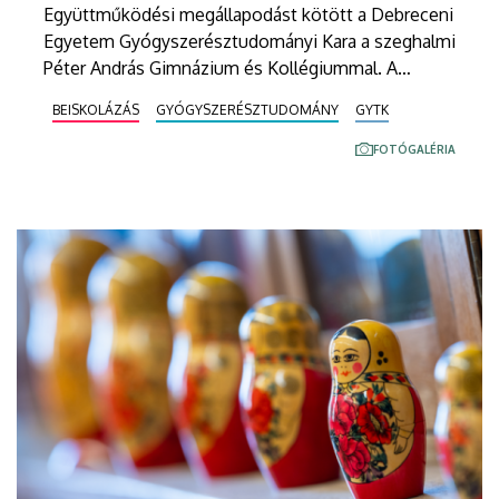
Együttműködési megállapodást kötött a Debreceni
Egyetem Gyógyszerésztudományi Kara a szeghalmi
Péter András Gimnázium és Kollégiummal. A
megállapodás célja a Békés vármegyei középiskola
BEISKOLÁZÁS
GYÓGYSZERÉSZTUDOMÁNY
GYTK
diákjait arra ösztönözni, hogy gyógyszerésznek
tanuljanak, valamint hogy betekintést nyerjenek az
FOTÓGALÉRIA
egyetemi képzés és kutatás világába.