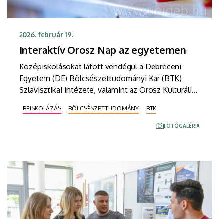
2026. február 19.
Interaktív Orosz Nap az egyetemen
Középiskolásokat látott vendégül a Debreceni
Egyetem (DE) Bölcsészettudományi Kar (BTK)
Szlavisztikai Intézete, valamint az Orosz Kulturális
és Nyelvi Központ. Az orosz nyelvet tanuló,
BEISKOLÁZÁS
BÖLCSÉSZETTUDOMÁNY
BTK
debreceni, miskolci és szolnoki gimnáziumokból
tanáraik kíséretében érkezett diákok játékos
FOTÓGALÉRIA
versenyen gyarapíthatták tudásukat, ismerkedtek
az egyetemmel, végül közösen ünnepelték meg az
Orosz Kulturális és Nyelvi Központban a
Maszlenyicát, az orosz kultúra egyik legismertebb
farsangi hagyományát.