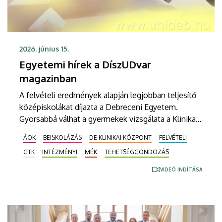
2026. június 15.
Egyetemi hírek a DíszUDvar
magazinban
A felvételi eredmények alapján legjobban teljesítő
középiskolákat díjazta a Debreceni Egyetem.
Gyorsabbá válhat a gyermekek vizsgálata a Klinikai
Központban egy MR-készüléknek köszönhetően. A
ÁOK
BEISKOLÁZÁS
DE KLINIKAI KÖZPONT
FELVÉTELI
súlyos aszályról, a csökkenő terméshozamokról és
GTK
INTÉZMÉNYI
MÉK
TEHETSÉGGONDOZÁS
a romló exportkilátásokról esett a legtöbb szó az
idei búzatanácskozáson – egyebek mellett ezekkel
VIDEÓ INDÍTÁSA
a témákkal jelentkezik az Alföld Televízió
DíszUDvar magazinjának legújabb adása.