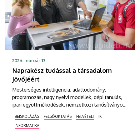
2026. február 13.
Naprakész tudással a társadalom
jövőjéért
Mesterséges intelligencia, adattudomány,
programozás, nagy nyelvi modellek, gépi tanulás,
ipari együttműködések, nemzetközi tanúsítványok
– a Debreceni Egyetem Informatikai Kara tartja a
BEISKOLÁZÁS
FELSŐOKTATÁS
FELVÉTELI
IK
lépést az aktuális trendekkel, korszerű, naprakész
INFORMATIKA
tudást kínál a hallgatóknak, akik alap- és
mesterképzésben is innovatív keretek között,