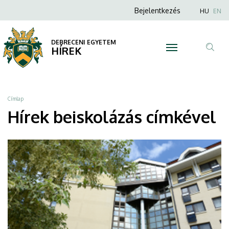
beiskolázás
Ugrás
Anonim
Nyel
Bejelentkezés
HU
EN
a
Felhasználói
|
tartalomra
fiók
DEBRECENI EGYETEM
DEBRECENI
HÍREK
menüje
Tar
EGYETEM
ker
Morzsa
Címlap
Hírek beiskolázás címkével