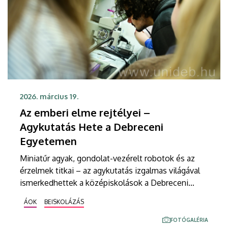
2026. március 19.
Az emberi elme rejtélyei –
Agykutatás Hete a Debreceni
Egyetemen
Miniatűr agyak, gondolat-vezérelt robotok és az
érzelmek titkai – az agykutatás izgalmas világával
ismerkedhettek a középiskolások a Debreceni
Egyetemen rendezett programsorozaton. Az
ÁOK
BEISKOLÁZÁS
Agykutatás Hetén a diákok előadásokat hallhattak
többek között az AI korának organoidjairól, az
FOTÓGALÉRIA