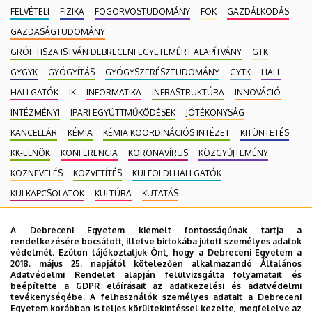
FELVÉTELI
FIZIKA
FOGORVOSTUDOMÁNY
FOK
GAZDÁLKODÁS
GAZDASÁGTUDOMÁNY
GRÓF TISZA ISTVÁN DEBRECENI EGYETEMÉRT ALAPÍTVÁNY
GTK
GYGYK
GYÓGYÍTÁS
GYÓGYSZERÉSZTUDOMÁNY
GYTK
HALL
HALLGATÓK
IK
INFORMATIKA
INFRASTRUKTÚRA
INNOVÁCIÓ
INTÉZMÉNYI
IPARI EGYÜTTMŰKÖDÉSEK
JÓTÉKONYSÁG
KANCELLÁR
KÉMIA
KÉMIA KOORDINÁCIÓS INTÉZET
KITÜNTETÉS
KK-ELNÖK
KONFERENCIA
KORONAVÍRUS
KÖZGYŰJTEMÉNY
KÖZNEVELÉS
KÖZVETÍTÉS
KÜLFÖLDI HALLGATÓK
KÜLKAPCSOLATOK
KULTÚRA
KUTATÁS
MAGÁNEGÉSZSÉGÜGYI SZOLGÁLTATÁS
MÉK
MK
A Debreceni Egyetem kiemelt fontosságúnak tartja a
MOBILITÁSI PROGRAM
MULTIMÉDIA
MŰSZAKI
NEKROLÓG
rendelkezésére bocsátott, illetve birtokába jutott személyes adatok
védelmét. Ezúton tájékoztatjuk Önt, hogy a Debreceni Egyetem a
NÉPEGÉSZSÉGÜGY
NEUROTECH
NEVELÉSTUDOMÁNY
NK
2018. május 25. napjától kötelezően alkalmazandó Általános
OKTATÁS
ORVOSTUDOMÁNY
PEDAGÓGUSKÉPZŐ KÖZPONT
Adatvédelmi Rendelet alapján felülvizsgálta folyamatait és
beépítette a GDPR előírásait az adatkezelési és adatvédelmi
PONTHATÁROK
RAK
RANGSOR
REKTOR
SET KÖZPONT
tevékenységébe. A felhasználók személyes adatait a Debreceni
Egyetem korábban is teljes körültekintéssel kezelte, megfelelve az