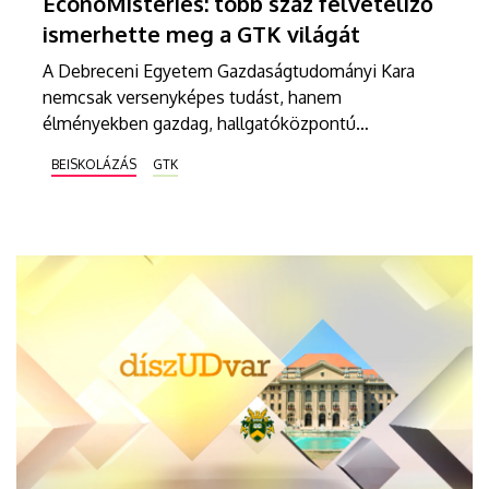
EconoMisteries: több száz felvételiző
ismerhette meg a GTK világát
A Debreceni Egyetem Gazdaságtudományi Kara
nemcsak versenyképes tudást, hanem
élményekben gazdag, hallgatóközpontú
környezetet is kínál a jövő szakemberei számára. A
BEISKOLÁZÁS
GTK
GTK immár ötödik alkalommal rendezte meg
EconoMisteries Nyílt Napját, amelyen a felvételi
előtt álló fiatalok átfogó képet kaphattak a kar
képzéseiről és lehetőségeiről.