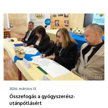
Alzheimer-kór terápiás lehetőségeiről, az érzelmek
kialakulásáról – sőt azt is megtudhatták, hogyan
irányíthatjuk elménkkel a robotokat. A többnapos
rendezvényen az érdeklődők az egyetem
idegtudományi és robotikai kutatásokkal
foglalkozó laboratóriumainak munkájába is
betekinthettek.
2026. március 13.
Összefogás a gyógyszerész-
utánpótlásért