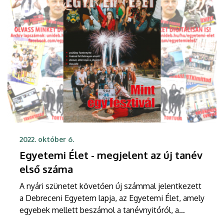
2022. október 6.
Egyetemi Élet - megjelent az új tanév
első száma
A nyári szünetet követően új számmal jelentkezett
a Debreceni Egyetem lapja, az Egyetemi Élet, amely
egyebek mellett beszámol a tanévnyitóról, a
Gólyatáborról, a yuUDay-ről, a Campus Fesztiválról