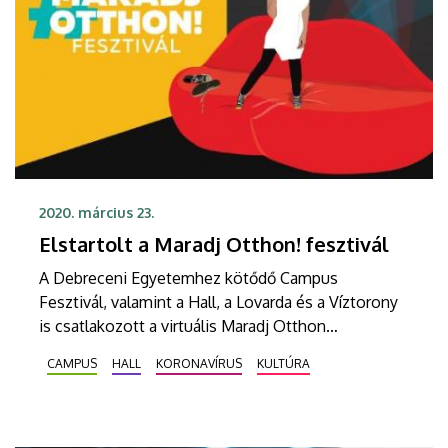
2020. március 23.
Elstartolt a Maradj Otthon! fesztivál
A Debreceni Egyetemhez kötődő Campus
Fesztivál, valamint a Hall, a Lovarda és a Víztorony
is csatlakozott a virtuális Maradj Otthon
Fesztiválhoz. A fiataloknak így otthonukban sem
CAMPUS
HALL
KORONAVÍRUS
KULTÚRA
kell lemondani a szórakozásról, mert a virtuális
térben lesznek a koncertek, klipek,
bejelentkezések.