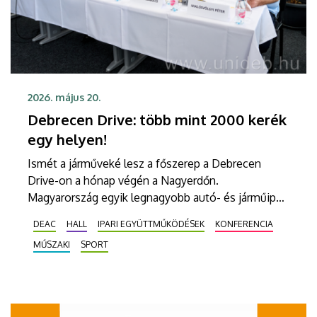
2026. május 20.
Debrecen Drive: több mint 2000 kerék
egy helyen!
Ismét a járműveké lesz a főszerep a Debrecen
Drive-on a hónap végén a Nagyerdőn.
Magyarország egyik legnagyobb autó- és járműipari
seregszemléjén ötvenezer négyzetméteren
DEAC
HALL
IPARI EGYÜTTMŰKÖDÉSEK
KONFERENCIA
ezernél is több jármű sorakozik fel, miközben a
MŰSZAKI
SPORT
Debreceni Egyetem és a Debreceni Campus
Nonprofit Közhasznú Kft. szervezésében szakmai
konferencia és pódiumbeszélgetések adnak
betekintést az autó- és járműipar aktuális
kérdéseibe.