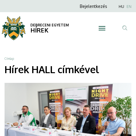
HALL
Ugrás
Anonim
Nyel
Bejelentkezés
HU
EN
a
Felhasználói
|
tartalomra
fiók
DEBRECENI EGYETEM
DEBRECENI
HÍREK
menüje
Tar
EGYETEM
ker
Morzsa
Címlap
Hírek HALL címkével