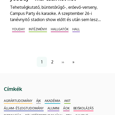
Tehetségkutató, büntetőrúgó-, erőevő-verseny,
Campus Party és karaoke. A szeptember 26-i
tanévnyitó stadion show előtt és után sem lesz
hiány programokban a 40 ezres egyetemi
YOUDAY
INTÉZMÉNYI
HALLGATÓK
HALL
közösség összetartozását szimbolizáló yoUDay-
en.
Oldalszámozás
1
2
››
»
Jelenlegi
Page
Következő
Utolsó
oldal
oldal
oldal
Címkék
AGRÁRTUDOMÁNY
ÁJK
AKADÉMIA
AKIT
ÁLLAM- ÉS JOGTUDOMÁNY
ALUMNI
ÁOK
BEISKOLÁZÁS