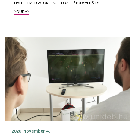
HALL
HALLGATÓK
KULTÚRA
STUDYVERSITY
és a DEAC focicsapatainak eddig nyújtott
YOUDAY
teljesítményéről.
2020. november 4.