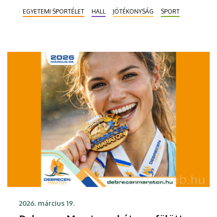
vasárnap. A Sport és Fenntarthatósági Expo már
EGYETEMI SPORTÉLET
HALL
JÓTÉKONYSÁG
SPORT
szombat délután elkezdődik a HALL-ban, míg
vasárnap látványos zenei és táncos produkciók
teszik izgalmassá a futók útvonalát. A szervezők
várják azokat is, akik nem szeretnének futni, de
részesei lennének ennek a lendületes, sportos
fesztiválhangulatnak.
2026. március 19.