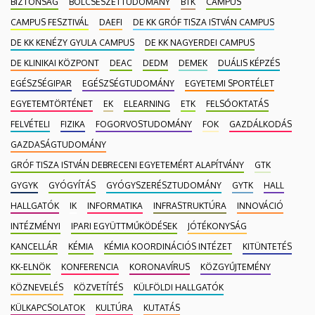
BIZTONSÁG
BÖLCSÉSZETTUDOMÁNY
BTK
CAMPUS
CAMPUS FESZTIVÁL
DAEFI
DE KK GRÓF TISZA ISTVÁN CAMPUS
DE KK KENÉZY GYULA CAMPUS
DE KK NAGYERDEI CAMPUS
DE KLINIKAI KÖZPONT
DEAC
DEDM
DEMEK
DUÁLIS KÉPZÉS
EGÉSZSÉGIPAR
EGÉSZSÉGTUDOMÁNY
EGYETEMI SPORTÉLET
EGYETEMTÖRTÉNET
EK
ELEARNING
ETK
FELSŐOKTATÁS
FELVÉTELI
FIZIKA
FOGORVOSTUDOMÁNY
FOK
GAZDÁLKODÁS
GAZDASÁGTUDOMÁNY
GRÓF TISZA ISTVÁN DEBRECENI EGYETEMÉRT ALAPÍTVÁNY
GTK
GYGYK
GYÓGYÍTÁS
GYÓGYSZERÉSZTUDOMÁNY
GYTK
HALL
HALLGATÓK
IK
INFORMATIKA
INFRASTRUKTÚRA
INNOVÁCIÓ
INTÉZMÉNYI
IPARI EGYÜTTMŰKÖDÉSEK
JÓTÉKONYSÁG
KANCELLÁR
KÉMIA
KÉMIA KOORDINÁCIÓS INTÉZET
KITÜNTETÉS
KK-ELNÖK
KONFERENCIA
KORONAVÍRUS
KÖZGYŰJTEMÉNY
KÖZNEVELÉS
KÖZVETÍTÉS
KÜLFÖLDI HALLGATÓK
KÜLKAPCSOLATOK
KULTÚRA
KUTATÁS