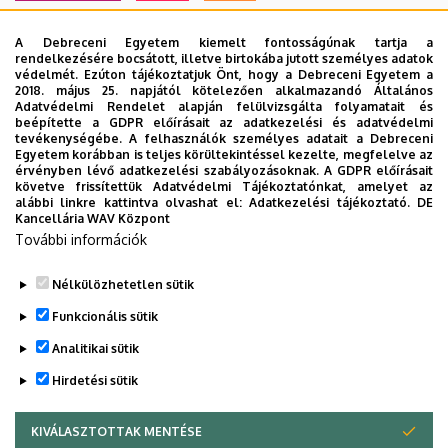
MAGÁNEGÉSZSÉGÜGYI SZOLGÁLTATÁS
MÉK
MK
A Debreceni Egyetem kiemelt fontosságúnak tartja a
MOBILITÁSI PROGRAM
MULTIMÉDIA
MŰSZAKI
NEKROLÓG
rendelkezésére bocsátott, illetve birtokába jutott személyes adatok
védelmét. Ezúton tájékoztatjuk Önt, hogy a Debreceni Egyetem a
NÉPEGÉSZSÉGÜGY
NEUROTECH
NEVELÉSTUDOMÁNY
NK
2018. május 25. napjától kötelezően alkalmazandó Általános
OKTATÁS
ORVOSTUDOMÁNY
PEDAGÓGUSKÉPZŐ KÖZPONT
Adatvédelmi Rendelet alapján felülvizsgálta folyamatait és
beépítette a GDPR előírásait az adatkezelési és adatvédelmi
PONTHATÁROK
RAK
RANGSOR
REKTOR
SET KÖZPONT
tevékenységébe. A felhasználók személyes adatait a Debreceni
Egyetem korábban is teljes körültekintéssel kezelte, megfelelve az
SIÓFOK CAMPUS
SPORT
SPORTTUDOMÁNYOK
STUDYVERSITY
érvényben lévő adatkezelési szabályozásoknak. A GDPR előírásait
követve frissítettük Adatvédelmi Tájékoztatónkat, amelyet az
SZENIOR EGYETEM
SZOLNOK CAMPUS
TÁRSADALOMTUDOMÁNY
alábbi linkre kattintva olvashat el:
Adatkezelési tájékoztató.
DE
Kancellária WAV Központ
TDK
TEHETSÉGGONDOZÁS
TERMÉSZETTUDOMÁNY
TTK
További információk
TUDOMÁNY
UD CATAPULT
YMSA
YOUDAY
ZENEMŰVÉSZET
ZK
ZÖLD EGYETEM
Nélkülözhetetlen sütik
Funkcionális sütik
Analitikai sütik
Hirdetési sütik
KIVÁLASZTOTTAK MENTÉSE
WITHDRAW CONSENT