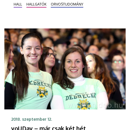
gálaesten, amelyet a debreceni orvosképzés
HALL
HALLGATÓK
ORVOSTUDOMÁNY
centenáriumi ünnepségsorozatának részeként
tartottak október 26-án a HALL-ban.
2018. szeptember 12.
yoUDay – már csak két hét