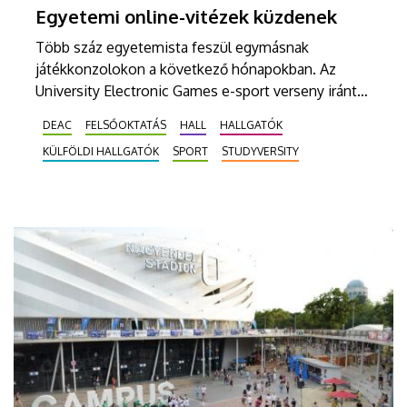
Egyetemi online-vitézek küzdenek
Több száz egyetemista feszül egymásnak
játékkonzolokon a következő hónapokban. Az
University Electronic Games e-sport verseny iránt
hatalmas az érdeklődés, a legnépszerűbb játékokon
DEAC
FELSŐOKTATÁS
HALL
HALLGATÓK
mérhetik össze tudásukat a Debreceni Egyetem
KÜLFÖLDI HALLGATÓK
SPORT
STUDYVERSITY
magyar és külföldi hallgatói.