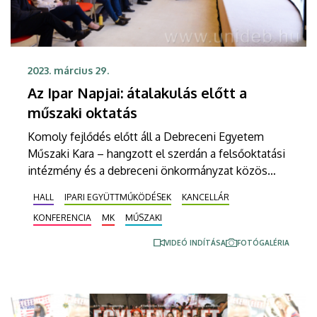
2023. március 29.
Az Ipar Napjai: átalakulás előtt a
műszaki oktatás
Komoly fejlődés előtt áll a Debreceni Egyetem
Műszaki Kara – hangzott el szerdán a felsőoktatási
intézmény és a debreceni önkormányzat közös
szervezésében tartott Az Ipar Napjai
HALL
IPARI EGYÜTTMŰKÖDÉSEK
KANCELLÁR
nyitórendezvényén a Nagyerdei Stadionban. A
KONFERENCIA
MK
MŰSZAKI
programhoz kapcsolódó szakkiállításon a városban
működő nagy iparvállalatok mutatkoznak be.
VIDEÓ INDÍTÁSA
FOTÓGALÉRIA