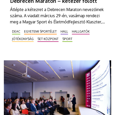
Debrecen Maraton – kétezer fölött
Átlépte a kétezret a Debrecen Maraton nevezőinek
száma. A viadalt március 29-én, vasárnap rendezi
meg a Magyar Sport és Életmódfejlesztő Klaszter, a
Debreceni Egyetem és Debrecen városa. A
DEAC
EGYETEMI SPORTÉLET
HALL
HALLGATÓK
versenyhez kapcsolódóan sport és
JÓTÉKONYSÁG
SET KÖZPONT
SPORT
fenntarthatósági expót is rendeznek.