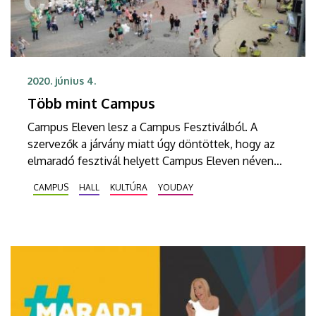
2020. június 4.
Több mint Campus
Campus Eleven lesz a Campus Fesztiválból. A
szervezők a járvány miatt úgy döntöttek, hogy az
elmaradó fesztivál helyett Campus Eleven néven
rendezvénysorozatot indítanak. Az eddigi négy nap
CAMPUS
HALL
KULTÚRA
YOUDAY
helyett tizenegy este kapnak a látogatók
fesztiválélményt a megszokott helyszíneken.