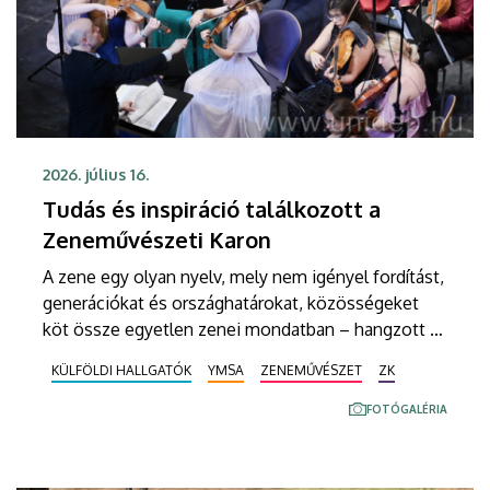
2026. július 16.
Tudás és inspiráció találkozott a
Zeneművészeti Karon
A zene egy olyan nyelv, mely nem igényel fordítást,
generációkat és országhatárokat, közösségeket
köt össze egyetlen zenei mondatban – hangzott el
a jubileumi Ifjú Zeneművészek Nemzetközi Nyári
KÜLFÖLDI HALLGATÓK
YMSA
ZENEMŰVÉSZET
ZK
Akadémiáját lezáró hangverseny megnyitóján. A
Kodály Zoltán Ifjúsági Világzenekar tizenhárom
FOTÓGALÉRIA
napon át tartó intenzív felkészülést követően
lépett a Kölcsey Központ színpadára, a fiatal
zenészek Vásáry Tamás alapító karmesterre is