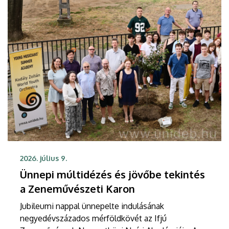
emlékezve a legnagyobb klasszikusokat idézték
meg.
2026. július 9.
Ünnepi múltidézés és jövőbe tekintés
a Zeneművészeti Karon
Jubileumi nappal ünnepelte indulásának
negyedévszázados mérföldkövét az Ifjú