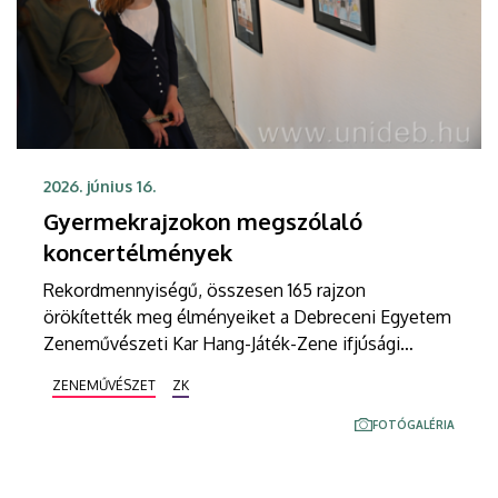
2026. június 16.
Gyermekrajzokon megszólaló
koncertélmények
Rekordmennyiségű, összesen 165 rajzon
örökítették meg élményeiket a Debreceni Egyetem
Zeneművészeti Kar Hang-Játék-Zene ifjúsági
élménykoncertjein részt vett iskolások, óvodások.
ZENEMŰVÉSZET
ZK
A beküldött pályaművekből kiállítás nyílt a kar
galériájában.
FOTÓGALÉRIA