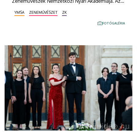
Zeneművészek Nemzetközi Nyári Akadémiája. Az
évforduló kapcsán almafát ültettek a Debreceni
YMSA
ZENEMŰVÉSZET
ZK
Egyetem Zeneművészeti Karának kertjében, az
akadémia elmúlt alkalmait összegző kiállítással
FOTÓGALÉRIA
emlékeztek az elért eredményekre, sikerekre,
könyvbemutatóval és kerekasztal-beszélgetéssel
elevenítették fel a rendezvény elindulásának
szakmai és kulturális jelentőségét, valamint
különleges gálakoncerttel koronázták meg a
jubileumi ünnepségsorozatot.