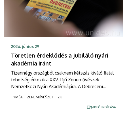
2026. június 29.
Töretlen érdeklődés a jubiláló nyári
akadémia iránt
Tizennégy országból csaknem kétszáz kiváló fiatal
tehetség érkezik a XXV. Ifjú Zeneművészek
Nemzetközi Nyári Akadémiájára. A Debreceni
Egyetem Zeneművészeti Kar nagyszabású szakmai
YMSA
ZENEMŰVÉSZET
ZK
találkozóján harmincöt hazai és külföldről érkező
mesteroktatató adja át tudását a hallgatóknak. A
VIDEÓ INDÍTÁSA
hagyományoknak megfelelően Bolyky Zoltán
karmester vezetésével ismét megalakul a nyári