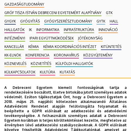
GAZDASÁGTUDOMÁNY
GRÓF TISZA ISTVÁN DEBRECENI EGYETEMÉRT ALAPÍTVÁNY
GTK
GYGYK
GYÓGYÍTÁS
GYÓGYSZERÉSZTUDOMÁNY
GYTK
HALL
HALLGATÓK
IK
INFORMATIKA
INFRASTRUKTÚRA
INNOVÁCIÓ
INTÉZMÉNYI
IPARI EGYÜTTMŰKÖDÉSEK
JÓTÉKONYSÁG
KANCELLÁR
KÉMIA
KÉMIA KOORDINÁCIÓS INTÉZET
KITÜNTETÉS
KK-ELNÖK
KONFERENCIA
KORONAVÍRUS
KÖZGYŰJTEMÉNY
KÖZNEVELÉS
KÖZVETÍTÉS
KÜLFÖLDI HALLGATÓK
KÜLKAPCSOLATOK
KULTÚRA
KUTATÁS
MAGÁNEGÉSZSÉGÜGYI SZOLGÁLTATÁS
MÉK
MK
A Debreceni Egyetem kiemelt fontosságúnak tartja a
MOBILITÁSI PROGRAM
MULTIMÉDIA
MŰSZAKI
NEKROLÓG
rendelkezésére bocsátott, illetve birtokába jutott személyes adatok
védelmét. Ezúton tájékoztatjuk Önt, hogy a Debreceni Egyetem a
NÉPEGÉSZSÉGÜGY
NEUROTECH
NEVELÉSTUDOMÁNY
NK
2018. május 25. napjától kötelezően alkalmazandó Általános
OKTATÁS
ORVOSTUDOMÁNY
PEDAGÓGUSKÉPZŐ KÖZPONT
Adatvédelmi Rendelet alapján felülvizsgálta folyamatait és
beépítette a GDPR előírásait az adatkezelési és adatvédelmi
PONTHATÁROK
RAK
RANGSOR
REKTOR
SET KÖZPONT
tevékenységébe. A felhasználók személyes adatait a Debreceni
Egyetem korábban is teljes körültekintéssel kezelte, megfelelve az
SIÓFOK CAMPUS
SPORT
SPORTTUDOMÁNYOK
STUDYVERSITY
érvényben lévő adatkezelési szabályozásoknak. A GDPR előírásait
követve frissítettük Adatvédelmi Tájékoztatónkat, amelyet az