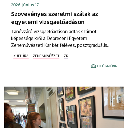
2026. június 17.
Szövevényes szerelmi szálak az
egyetemi vizsgaelőadáson
Tanévzáró vizsgaelőadáson adtak számot
képességeikről a Debreceni Egyetem
Zeneművészeti Kar két féléves, posztgraduális
gyakorló színpadi énekes előadóművészet
KULTÚRA
ZENEMŰVÉSZET
ZK
képzésében részt vevő hallgatók. Ezúttal egy újabb
klasszikus mű modern feldolgozásában, a Szerelmi
FOTÓGALÉRIA
bájitalban kellett helytállniuk, ráadásul valódi
színházi környezetben.