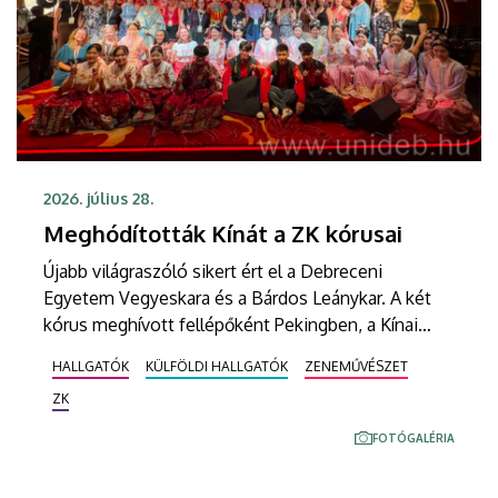
2026. július 28.
Meghódították Kínát a ZK kórusai
Újabb világraszóló sikert ért el a Debreceni
Egyetem Vegyeskara és a Bárdos Leánykar. A két
kórus meghívott fellépőként Pekingben, a Kínai
Nemzetközi Kórusfesztiválon vendégeskedett,
HALLGATÓK
KÜLFÖLDI HALLGATÓK
ZENEMŰVÉSZET
ahol impozáns és modern, kiváló akusztikájú
ZK
helyszíneken hatalmas sikerű koncerteket adtak. A
kínai turné Peking után Szecsuán tartomány
FOTÓGALÉRIA
központjában, Csengtuban folytatódott.