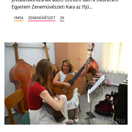
Egyetem Zeneművészeti Kara az Ifjú
Zeneművészek Nemzetközi Nyári Akadémiáján.
YMSA
ZENEMŰVÉSZET
ZK
Tizennégy országból csaknem kétszáz kiváló fiatal
tehetség érkezett a városba azért, hogy a legjobb
hazai és külföldi mesterektől tanuljon, valamint
egymástól is hasznos tapasztalatokat szerezzen,
akár életre szóló baráti kapcsolatokat kössön.