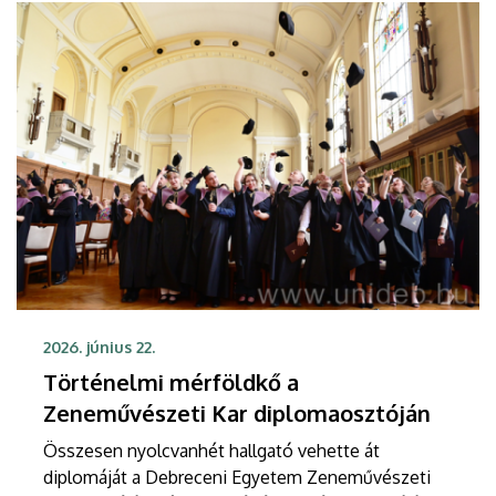
akadémia résztvevőiből a Kodály Zoltán Ifjúsági
Világzenekar, mely a februárban elhunyt Vásáry
Tamás emléke előtt is tiszteleg.
2026. június 22.
Történelmi mérföldkő a
Zeneművészeti Kar diplomaosztóján
Összesen nyolcvanhét hallgató vehette át
diplomáját a Debreceni Egyetem Zeneművészeti