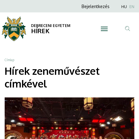
zeneművészet
Ugrás
Anonim
Nyel
Bejelentkezés
HU
EN
a
Felhasználói
|
tartalomra
fiók
DEBRECENI EGYETEM
DEBRECENI
HÍREK
menüje
Tar
EGYETEM
ker
Morzsa
Címlap
Hírek zeneművészet
címkével