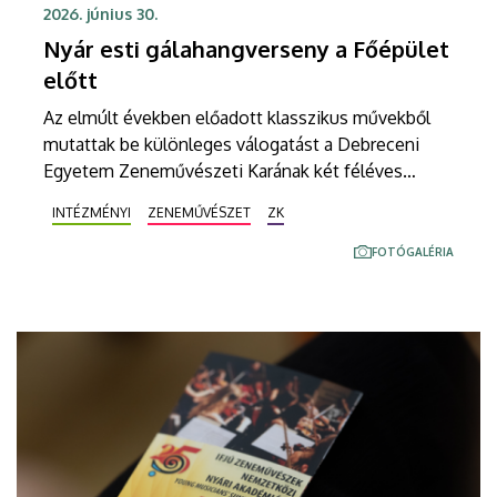
2026. június 30.
Nyár esti gálahangverseny a Főépület
előtt
Az elmúlt években előadott klasszikus művekből
mutattak be különleges válogatást a Debreceni
Egyetem Zeneművészeti Karának két féléves
gyakorló énekes színpadi előadóművészet
INTÉZMÉNYI
ZENEMŰVÉSZET
ZK
részismereti képzését folytató, valamint a komplex
énekes előadói gyakorlat második tanévét teljesítő
FOTÓGALÉRIA
hallgatók. Többek között a Denevér és a Víg
özvegy című klasszikus művekből is hangzottak el
részletek a Kodály Filharmónia Debrecen, valamint
a MediChoir közreműködésében a Debreceni
Egyetem Főépülete előtt.