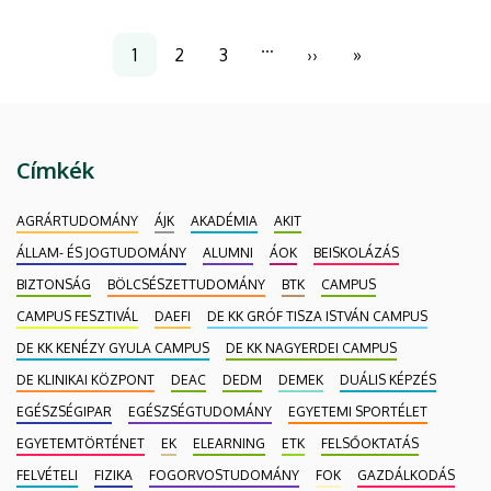
Oldalszámozás
…
1
2
3
››
»
Jelenlegi
Page
Page
Következő
Utolsó
oldal
oldal
oldal
Címkék
AGRÁRTUDOMÁNY
ÁJK
AKADÉMIA
AKIT
ÁLLAM- ÉS JOGTUDOMÁNY
ALUMNI
ÁOK
BEISKOLÁZÁS
BIZTONSÁG
BÖLCSÉSZETTUDOMÁNY
BTK
CAMPUS
CAMPUS FESZTIVÁL
DAEFI
DE KK GRÓF TISZA ISTVÁN CAMPUS
DE KK KENÉZY GYULA CAMPUS
DE KK NAGYERDEI CAMPUS
DE KLINIKAI KÖZPONT
DEAC
DEDM
DEMEK
DUÁLIS KÉPZÉS
EGÉSZSÉGIPAR
EGÉSZSÉGTUDOMÁNY
EGYETEMI SPORTÉLET
EGYETEMTÖRTÉNET
EK
ELEARNING
ETK
FELSŐOKTATÁS
FELVÉTELI
FIZIKA
FOGORVOSTUDOMÁNY
FOK
GAZDÁLKODÁS