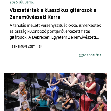
2026. július 16.
Visszatértek a klasszikus gitárosok a
Zeneművészeti Karra
A tanulás mellett versenyszituációkkal ismerkedtek
az ország különböző pontjairól érkezett fiatal
gitárosok. A Debreceni Egyetem Zeneművészeti
Kara által a Kodály Zoltán Zeneművészeti
ZENEMŰVÉSZET
ZK
Szakgimnázium és Zeneiskolában rendezett
Klasszikus Gitárosok Debreceni Találkozóján zenei
FOTÓGALÉRIA
kurzusokon tanulhattak a kar gitáros oktatóitól és
fontos színpadi rutint szerezhettek a
hangszeresek.