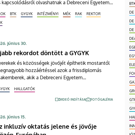
s kapcsolódásról olvashatnak a Debreceni Egyetem
BT
umni magazinja, a DEja vu most megjelent nyári
DE
ÁOK
BTK
GYGYK
INTÉZMÉNYI
MÉK
RAK
REKTOR
pszámában. Az újság programokat is kínál, hiszen az
DE
ZK
tézmény minden jelenlegi és egykori polgárát várja a
DE
ampus Fesztiválra, a yoUDay-re és a Zamatos Alumni
knikre is.
DE
26. június 30.
EG
jabb rekordot döntött a GYGYK
EG
yerekek és közösségek jövőjét építhetik mostantól
EL
legnagyobb hozzáértéssel azok a frissdiplomás
FO
zakemberek, akik a Debreceni Egyetem
GA
yermeknevelési és Gyógypedagógiai Karán
GYGYK
HALLGATÓK
GR
ereztek végzettséget. Az újonnan avatott gyógy- és
vodapedagógusok, csecsemő- és
GT
VIDEÓ INDÍTÁSA
FOTÓGALÉRIA
isgyermeknevelők, romológusok, okleveles
GY
yermekkultúra szakos pedagógusok, valamint
26. június 15.
HA
zociálpedagógusok két ünnepségen vették át
z inkluzív oktatás jelene és jövője
IN
leveleiket hétfőn.
özép-Európában
JÓ