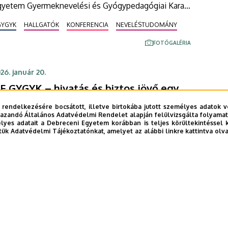
gyetem Gyermeknevelési és Gyógypedagógiai Kara.
rendezvényen a kar oktatói tartottak szakmai
GYGYK
HALLGATÓK
KONFERENCIA
NEVELÉSTUDOMÁNY
lőadásokat és mutattak be óvodai neveléshez
apcsolódó módszertani újdonságokat a mozgásos
FOTÓGALÉRIA
vékenységektől az énekes játékig.
26. január 20.
E GYGYK – hivatás és biztos jövő egy
elyen
 rendelkezésére bocsátott, illetve birtokába jutott személyes adatok v
azandó Általános Adatvédelmi Rendelet alapján felülvizsgálta folyamata
voda-, szociál- és gyógypedagógia, csecsemő- és
yes adatait a Debreceni Egyetem korábban is teljes körültekintéssel 
isgyermeknevelő, romológia – képzések, melyek
tük Adatvédelmi Tájékoztatónkat, amelyet az alábbi linkre kattintva olv
emcsak egy diplomát, hanem egy életre szóló
vatást és kiszámítható életpályát kínálnak. A
BEISKOLÁZÁS
GYGYK
ebreceni Egyetem Gyermeknevelési és
yógypedagógiai Karán mindezt naprakész,
akorlatorientált oktatás keretében sajátíthatják el a
eendő hallgatók egy befogadó közösségben az
…
3
››
»
ntézmény korszerűen felszerelt hajdúböszörményi
e
Page
Következő
Utolsó