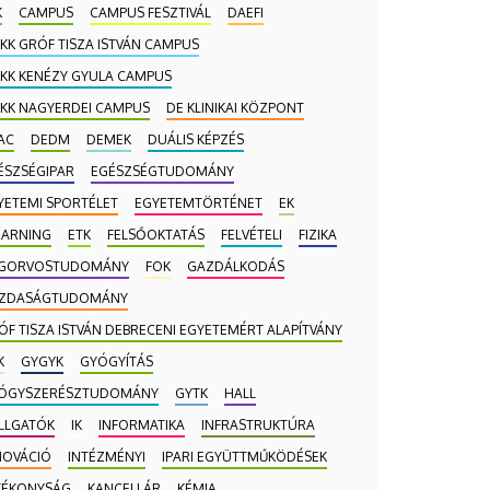
K
CAMPUS
CAMPUS FESZTIVÁL
DAEFI
 KK GRÓF TISZA ISTVÁN CAMPUS
 KK KENÉZY GYULA CAMPUS
 KK NAGYERDEI CAMPUS
DE KLINIKAI KÖZPONT
AC
DEDM
DEMEK
DUÁLIS KÉPZÉS
ÉSZSÉGIPAR
EGÉSZSÉGTUDOMÁNY
YETEMI SPORTÉLET
EGYETEMTÖRTÉNET
EK
EARNING
ETK
FELSŐOKTATÁS
FELVÉTELI
FIZIKA
GORVOSTUDOMÁNY
FOK
GAZDÁLKODÁS
ZDASÁGTUDOMÁNY
ÓF TISZA ISTVÁN DEBRECENI EGYETEMÉRT ALAPÍTVÁNY
K
GYGYK
GYÓGYÍTÁS
ÓGYSZERÉSZTUDOMÁNY
GYTK
HALL
LLGATÓK
IK
INFORMATIKA
INFRASTRUKTÚRA
NOVÁCIÓ
INTÉZMÉNYI
IPARI EGYÜTTMŰKÖDÉSEK
TÉKONYSÁG
KANCELLÁR
KÉMIA