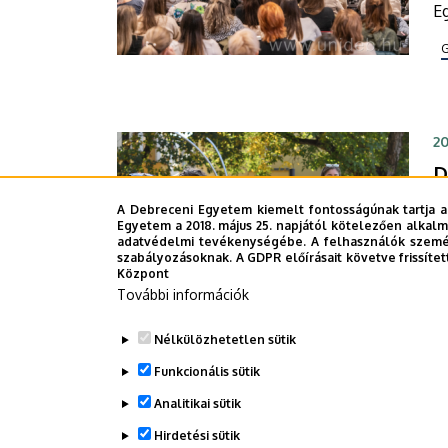
E
A 
e
k
te
20
D
h
A Debreceni Egyetem kiemelt fontosságúnak tartja a
Egyetem a 2018. május 25. napjától kötelezően alkalm
Ó
adatvédelmi tevékenységébe. A felhasználók személ
k
szabályozásoknak. A GDPR előírásait követve frissítet
Központ
n
További információk
hi
D
Nélkülözhetetlen sütik
G
Funkcionális sütik
gy
l
Analitikai sütik
Oldalszámozás
1
2
i
Jelenlegi
Pag
Hirdetési sütik