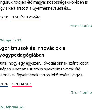
enguruk földjén élő magyar közösségek körében is
gy sikert aratott a Gyermeknevelési és
yógypedagógiai Kar delegációja. Vargáné Nagy Anikó
GYGYK
NEVELÉSTUDOMÁNY
 Pálfi Sándor a játékpedagógia, a diaszpóra
elvoktatása és a mesterséges intelligencia
FOTÓGALÉRIA
oragyermekkori alkalmazása terén mutatták be
utatási eredményeiket, megalapozva ezzel több
26. április 27.
övőbeni távol-keleti tudományos együttműködést.
lgoritmusok és innovációk a
yógypedagógiában
udta, hogy egy egyszerű, óvodásoknak szánt robot
 képes lehet az autizmus spektrumzavarral élő
ermekek figyelmének tartós lekötésére, vagy a
erialitás fejlesztésére? A mesterséges intelligencia
GYGYK
KONFERENCIA
s a modern technológia ma már a gyógypedagógiai
szköztár meghatározó eleme. Ezekről az innovatív
FOTÓGALÉRIA
dszerekről is szó esett hétvén, a XI. Különleges
ánásmód Nemzetközi Interdiszciplináris
26. február 26.