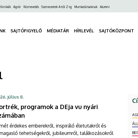
ő
Klinikák
Agrár
Köznevelés
Szervezetek A-tól Z-ig
Munkatársaknak
Alumni
gáció
INK
SAJTÓFIGYELŐ
MÉDIATÁR
HÍRLEVÉL
SAJTÓKÖZPONT
l
26. július 8.
C
ortrék, programok a DEja vu nyári
zámában
AG
ÁL
mét érdekes emberekről, inspiráló életutakról és
magasló tehetségekről, jubileumról, találkozásokról
BE