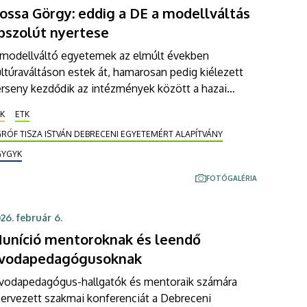
onferencián a Debreceni Egyetem Gyermeknevelési
ossa Görgy: eddig a DE a modellváltás
s Gyógypedagógiai Karán (DE GYGYK).
bszolút nyertese
 modellváltó egyetemek az elmúlt években
ltúraváltáson estek át, hamarosan pedig kiélezett
erseny kezdődik az intézmények között a hazai
elsőoktatási piacon – mondta az Egészségtudományi
K
ETK
aron, valamint a Gyermeknevelési és
RÓF TISZA ISTVÁN DEBRECENI EGYETEMÉRT ALAPÍTVÁNY
yógypedagógiai Karon tett látogatásán Kossa
örgy. A fenntartó Gróf Tisza István Debreceni
GYGYK
yetemért Alapítvány kuratóriumának elnöke szerint
FOTÓGALÉRIA
 Debreceni Egyetem minden tekintetben éllovasnak
ámít.
26. február 6.
uníció mentoroknak és leendő
vodapedagógusoknak
vodapedagógus-hallgatók és mentoraik számára
zervezett szakmai konferenciát a Debreceni