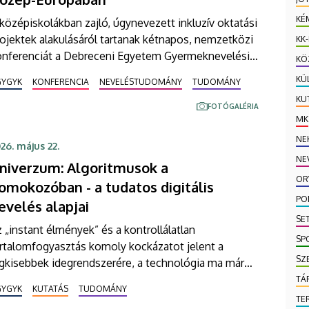
KÉ
középiskolákban zajló, úgynevezett inkluzív oktatási
ojektek alakulásáról tartanak kétnapos, nemzetközi
KK
onferenciát a Debreceni Egyetem Gyermeknevelési
KÖ
s Gyógypedagógiai Karán Hajdúböszörményben. A
KÜ
GYGYK
KONFERENCIA
NEVELÉSTUDOMÁNY
TUDOMÁNY
aknem nyolcvan fő részvételével zajló
KU
ndezvényen a kar képviselői mellett szlovák, lengyel
FOTÓGALÉRIA
MK
s cseh szakemberek osztják meg ezzel kapcsolatos
pasztalataikat.
NE
26. május 22.
NE
niverzum: Algoritmusok a
OR
omokozóban - a tudatos digitális
PO
evelés alapjai
SE
 „instant élmények” és a kontrollálatlan
SP
artalomfogyasztás komoly kockázatot jelent a
SZ
egkisebbek idegrendszerére, a technológia ma már
gsem zárható ki teljesen a kisgyerekkorból. A
TÁ
GYGYK
KUTATÁS
TUDOMÁNY
ebreceni Egyetem Gyermeknevelési és
TE