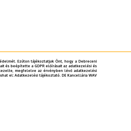
édelmét. Ezúton tájékoztatjuk Önt, hogy a Debreceni
it és beépítette a GDPR előírásait az adatkezelési és
kezelte, megfelelve az érvényben lévő adatkezelési
ashat el:
Adatkezelési tájékoztató.
DE Kancellária WAV