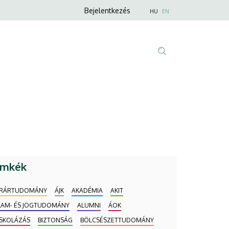
Anonim
Nyelvválaszt
Bejelentkezés
HU
EN
Felhasználói
fiók
menüje
Fő
Tartalom
navigáció
keresése
ímkék
RÁRTUDOMÁNY
ÁJK
AKADÉMIA
AKIT
LAM- ÉS JOGTUDOMÁNY
ALUMNI
ÁOK
ISKOLÁZÁS
BIZTONSÁG
BÖLCSÉSZETTUDOMÁNY