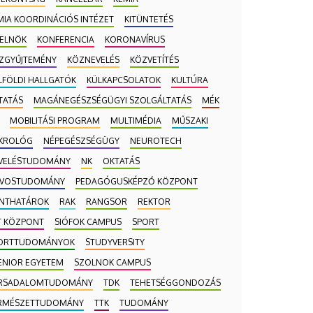
MIA KOORDINÁCIÓS INTÉZET
KITÜNTETÉS
-ELNÖK
KONFERENCIA
KORONAVÍRUS
ZGYŰJTEMÉNY
KÖZNEVELÉS
KÖZVETÍTÉS
LFÖLDI HALLGATÓK
KÜLKAPCSOLATOK
KULTÚRA
TATÁS
MAGÁNEGÉSZSÉGÜGYI SZOLGÁLTATÁS
MÉK
MOBILITÁSI PROGRAM
MULTIMÉDIA
MŰSZAKI
KROLÓG
NÉPEGÉSZSÉGÜGY
NEUROTECH
VELÉSTUDOMÁNY
NK
OKTATÁS
VOSTUDOMÁNY
PEDAGÓGUSKÉPZŐ KÖZPONT
NTHATÁROK
RAK
RANGSOR
REKTOR
T KÖZPONT
SIÓFOK CAMPUS
SPORT
ORTTUDOMÁNYOK
STUDYVERSITY
ENIOR EGYETEM
SZOLNOK CAMPUS
RSADALOMTUDOMÁNY
TDK
TEHETSÉGGONDOZÁS
RMÉSZETTUDOMÁNY
TTK
TUDOMÁNY