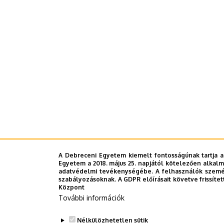
A Debreceni Egyetem kiemelt fontosságúnak tartja a
Egyetem a 2018. május 25. napjától kötelezően alkalm
adatvédelmi tevékenységébe. A felhasználók személ
szabályozásoknak. A GDPR előírásait követve frissítet
Központ
További információk
Nélkülözhetetlen sütik