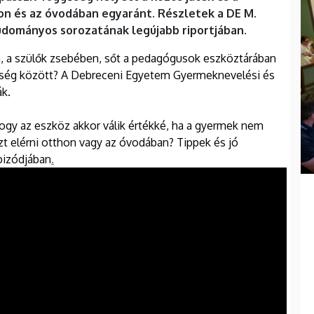
on és az óvodában egyaránt. Részletek a DE M.
tudományos sorozatának legújabb riportjában.
en, a szülők zsebében, sőt a pedagógusok eszköztárában
üggőség között? A Debreceni Egyetem Gyermeknevelési és
ák.
hogy az eszköz akkor válik értékké, ha a gyermek nem
t elérni otthon vagy az óvodában? Tippek és jó
pizódjában
.