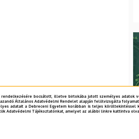
 rendelkezésére bocsátott, illetve birtokába jutott személyes adatok v
azandó Általános Adatvédelmi Rendelet alapján felülvizsgálta folyamata
yes adatait a Debreceni Egyetem korábban is teljes körültekintéssel 
tük Adatvédelmi Tájékoztatónkat, amelyet az alábbi linkre kattintva olv