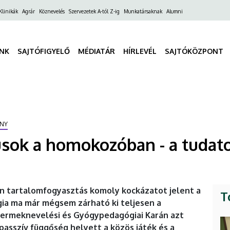
ő
Klinikák
Agrár
Köznevelés
Szervezetek A-tól Z-ig
Munkatársaknak
Alumni
gáció
INK
SAJTÓFIGYELŐ
MÉDIATÁR
HÍRLEVÉL
SAJTÓKÖZPONT
NY
sok a homokozóban - a tudatos
an tartalomfogyasztás komoly kockázatot jelent a
T
ia ma már mégsem zárható ki teljesen a
yermeknevelési és Gyógypedagógiai Karán azt
 passzív függőség helyett a közös játék és a