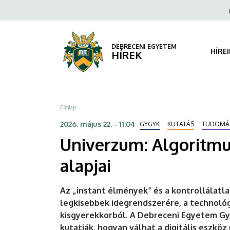
Univerzum:
Ugrás
Fels
a
navi
Algoritmusok
tartalomra
a
DEBRECENI EGYETEM
HÍRE
HÍREK
homokozóban
-
Morzsa
Címlap
a
2026. május 22. - 11:04
GYGYK
KUTATÁS
TUDOMÁ
tudatos
Univerzum: Algoritmu
digitális
alapjai
nevelés
Az „instant élmények” és a kontrollálatl
alapjai
legkisebbek idegrendszerére, a technológ
kisgyerekkorból. A Debreceni Egyetem G
|
kutatják, hogyan válhat a digitális eszköz