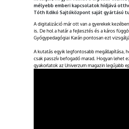
DEBRECENI
mélyebb emberi kapcsolatok hídjává otth
Tóth Ildikó Sajtóközpont saját gyártású 
EGYETEM
A digitalizáció már ott van a gyerekek kezéb
is. De hol a határ a fejlesztés és a káros f
Gyógypedagógiai Karán pontosan ezt vizsgálj
A kutatás egyik legfontosabb megállapítása, 
csak passzív befogadó marad. Hogyan lehet ez
gyakorlatok az Univerzum magazin legújabb e