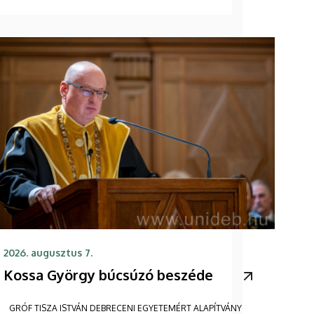
2026. augusztus 7.
Kossa György búcsúzó beszéde
GRÓF TISZA ISTVÁN DEBRECENI EGYETEMÉRT ALAPÍTVÁNY