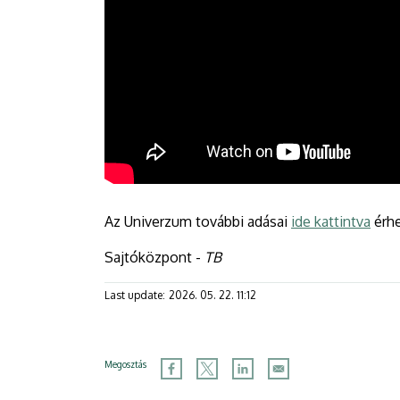
Az Univerzum további adásai
ide kattintva
érhe
Sajtóközpont -
TB
Last update:
2026. 05. 22. 11:12
Megosztás