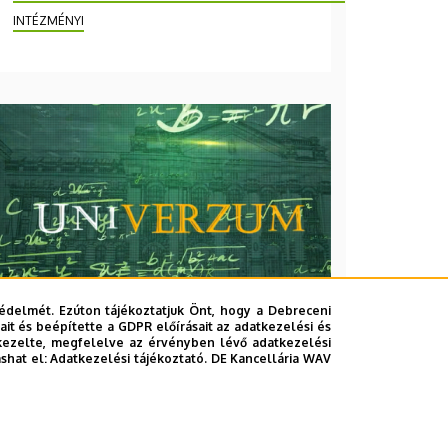
INTÉZMÉNYI
édelmét. Ezúton tájékoztatjuk Önt, hogy a Debreceni
it és beépítette a GDPR előírásait az adatkezelési és
kezelte, megfelelve az érvényben lévő adatkezelési
ashat el:
Adatkezelési tájékoztató.
DE Kancellária WAV
2026. augusztus 7.
Univerzum: A Debreceni
Egyetem titkos receptjei