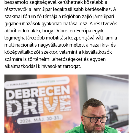
beszámoló segítségével kerülhetnek közelebb a
résztvevők a járműipar legaktuálisabb kérdéseihez. A
szakmai fórum fő témája a régióban zajló járműipari
gigaberuházások gyakorlati hatása lesz. A résztvevők
abból indulnak ki, hogy Debrecen Európa egyik
legmeghatározóbb mobilitási központjává vált, ami a
multinacionális nagyvállalatok mellett a hazai kis- és
középvállalkozói szektor, valamint a kisvállalkozók
számára is történelmi lehetőségeket és egyben
alkalmazkodási kihívásokat tartogat.