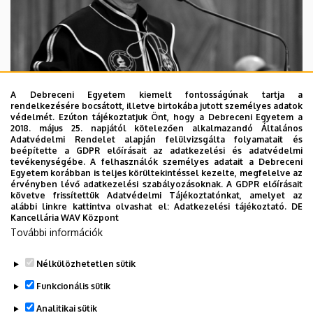
A Debreceni Egyetem kiemelt fontosságúnak tartja a
rendelkezésére bocsátott, illetve birtokába jutott személyes adatok
védelmét. Ezúton tájékoztatjuk Önt, hogy a Debreceni Egyetem a
2018. május 25. napjától kötelezően alkalmazandó Általános
Adatvédelmi Rendelet alapján felülvizsgálta folyamatait és
2026. augusztus 5.
beépítette a GDPR előírásait az adatkezelési és adatvédelmi
Díszdoktorát gyászolja a Debreceni
tevékenységébe. A felhasználók személyes adatait a Debreceni
Egyetem korábban is teljes körültekintéssel kezelte, megfelelve az
Egyetem
érvényben lévő adatkezelési szabályozásoknak. A GDPR előírásait
követve frissítettük Adatvédelmi Tájékoztatónkat, amelyet az
alábbi linkre kattintva olvashat el:
Adatkezelési tájékoztató.
DE
INTÉZMÉNYI
TTK
TUDOMÁNY
Kancellária WAV Központ
További információk
Nélkülözhetetlen sütik
Funkcionális sütik
Analitikai sütik