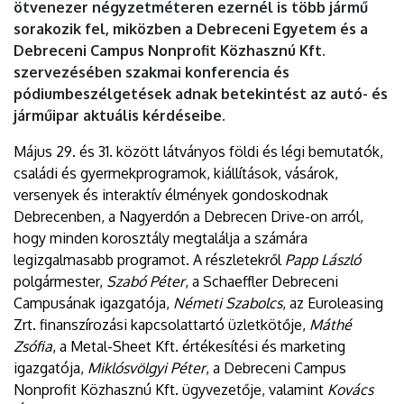
ötvenezer négyzetméteren ezernél is több jármű
sorakozik fel, miközben a Debreceni Egyetem és a
Debreceni Campus Nonprofit Közhasznú Kft.
szervezésében szakmai konferencia és
pódiumbeszélgetések adnak betekintést az autó- és
járműipar aktuális kérdéseibe.
Május 29. és 31. között látványos földi és légi bemutatók,
családi és gyermekprogramok, kiállítások, vásárok,
versenyek és interaktív élmények gondoskodnak
Debrecenben, a Nagyerdőn a Debrecen Drive-on arról,
hogy minden korosztály megtalálja a számára
legizgalmasabb programot. A részletekről
Papp László
polgármester,
Szabó Péter
, a Schaeffler Debreceni
Campusának igazgatója,
Németi Szabolcs
, az Euroleasing
Zrt. finanszírozási kapcsolattartó üzletkötője,
Máthé
Zsófia
, a Metal-Sheet Kft. értékesítési és marketing
igazgatója,
Miklósvölgyi Péter
, a Debreceni Campus
Nonprofit Közhasznú Kft. ügyvezetője, valamint
Kovács