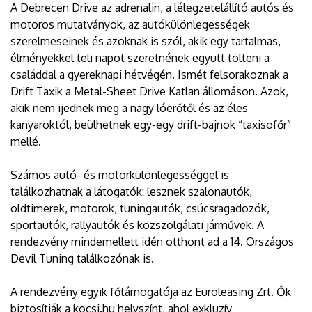
A Debrecen Drive az adrenalin, a lélegzetelállító autós és
motoros mutatványok, az autókülönlegességek
szerelmeseinek és azoknak is szól, akik egy tartalmas,
élményekkel teli napot szeretnének együtt tölteni a
családdal a gyereknapi hétvégén. Ismét felsorakoznak a
Drift Taxik a Metal-Sheet Drive Katlan állomáson. Azok,
akik nem ijednek meg a nagy lóerőtől és az éles
kanyaroktól, beülhetnek egy-egy drift-bajnok “taxisofőr”
mellé.
Számos autó- és motorkülönlegességgel is
találkozhatnak a látogatók: lesznek szalonautók,
oldtimerek, motorok, tuningautók, csúcsragadozók,
sportautók, rallyautók és közszolgálati járművek. A
rendezvény mindemellett idén otthont ad a 14. Országos
Devil Tuning találkozónak is.
A rendezvény egyik főtámogatója az Euroleasing Zrt. Ők
biztosítják a kocsi.hu helyszínt, ahol exkluzív