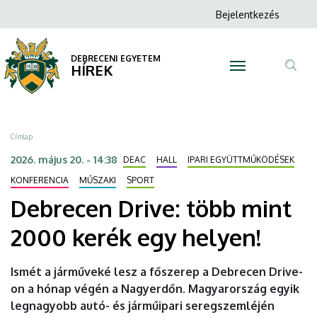
Debrecen
Ugrás
Anonim
Bejelentkezés
a
N
Felhasználói
Drive:
tartalomra
fiók
DEBRECENI EGYETEM
több
HÍREK
menüje
Tar
mint
ker
2000
Morzsa
Címlap
kerék
2026. május 20. - 14:38
DEAC
HALL
IPARI EGYÜTTMŰKÖDÉSEK
egy
KONFERENCIA
MŰSZAKI
SPORT
Debrecen Drive: több mint
helyen!
2000 kerék egy helyen!
|
DEBRECENI
Ismét a járműveké lesz a főszerep a Debrecen Drive-
on a hónap végén a Nagyerdőn. Magyarország egyik
EGYETEM
legnagyobb autó- és járműipari seregszemléjén