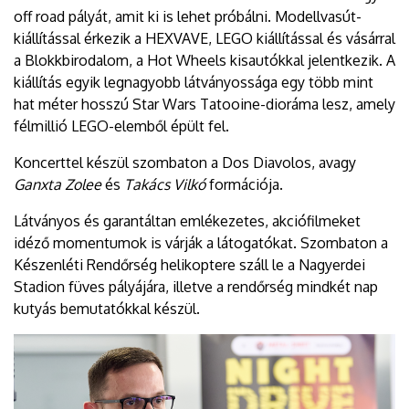
off road pályát, amit ki is lehet próbálni. Modellvasút-
kiállítással érkezik a HEXVAVE, LEGO kiállítással és vásárral
a Blokkbirodalom, a Hot Wheels kisautókkal jelentkezik. A
kiállítás egyik legnagyobb látványossága egy több mint
hat méter hosszú Star Wars Tatooine-dioráma lesz, amely
félmillió LEGO-elemből épült fel.
Koncerttel készül szombaton a Dos Diavolos, avagy
Ganxta Zolee
és
Takács Vilkó
formációja.
Látványos és garantáltan emlékezetes, akciófilmeket
idéző momentumok is várják a látogatókat. Szombaton a
Készenléti Rendőrség helikoptere száll le a Nagyerdei
Stadion füves pályájára, illetve a rendőrség mindkét nap
kutyás bemutatókkal készül.