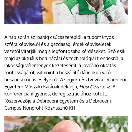
A nap során az iparág csúcsszereplői, a tudományos
szféra képviselői és a gazdasági érdekképviseletek
vezetői vitatják meg a legfontosabb kérdéseket. Szó esik
majd az aktuális beruházási és technológiai trendekről, a
lakossági vélemények kezeléséről, a jövőálló oktatás
fontosságáról, valamint a beszállítói láncokba való
bekapcsolódás esélyeiről. Az egyik résztvevő a Debreceni
Egyetem Műszaki Karának dékánja,
Husi Géza
lesz. A
konferencia ingyenes, de regisztrációhoz kötött,
főszervezője a Debreceni Egyetem és a Debreceni
Campus Nonprofit Közhasznú Kft.