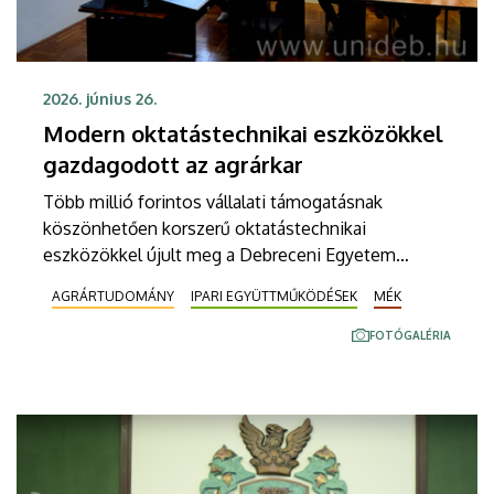
2026. június 26.
Modern oktatástechnikai eszközökkel
gazdagodott az agrárkar
Több millió forintos vállalati támogatásnak
köszönhetően korszerű oktatástechnikai
eszközökkel újult meg a Debreceni Egyetem
Mezőgazdaság-, Élelmiszertudományi és
AGRÁRTUDOMÁNY
IPARI EGYÜTTMŰKÖDÉSEK
MÉK
Környezetgazdálkodási Karának két tanterme. A
KWS Magyarország Kft. és a Corteva Agriscience
FOTÓGALÉRIA
adományából megvalósult fejlesztés új szintre
emelte az intézmény és a vállalatok több évtizedes
együttműködését, amely a kutatás mellett immár
az oktatás területére is kiterjed. A modern
környezet hozzájárul ahhoz, hogy a hallgatók a
legkorszerűbb technológiák segítségével