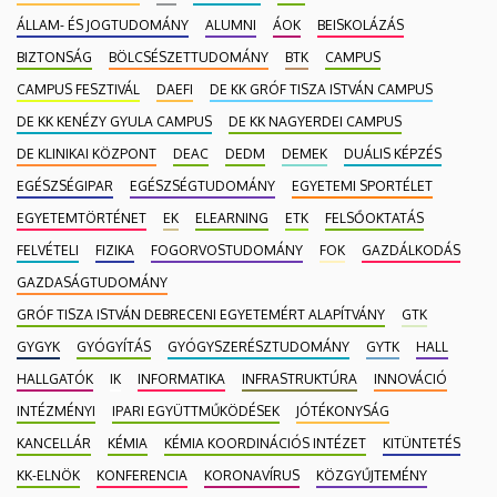
ÁLLAM- ÉS JOGTUDOMÁNY
ALUMNI
ÁOK
BEISKOLÁZÁS
BIZTONSÁG
BÖLCSÉSZETTUDOMÁNY
BTK
CAMPUS
CAMPUS FESZTIVÁL
DAEFI
DE KK GRÓF TISZA ISTVÁN CAMPUS
DE KK KENÉZY GYULA CAMPUS
DE KK NAGYERDEI CAMPUS
DE KLINIKAI KÖZPONT
DEAC
DEDM
DEMEK
DUÁLIS KÉPZÉS
EGÉSZSÉGIPAR
EGÉSZSÉGTUDOMÁNY
EGYETEMI SPORTÉLET
EGYETEMTÖRTÉNET
EK
ELEARNING
ETK
FELSŐOKTATÁS
FELVÉTELI
FIZIKA
FOGORVOSTUDOMÁNY
FOK
GAZDÁLKODÁS
GAZDASÁGTUDOMÁNY
GRÓF TISZA ISTVÁN DEBRECENI EGYETEMÉRT ALAPÍTVÁNY
GTK
GYGYK
GYÓGYÍTÁS
GYÓGYSZERÉSZTUDOMÁNY
GYTK
HALL
HALLGATÓK
IK
INFORMATIKA
INFRASTRUKTÚRA
INNOVÁCIÓ
INTÉZMÉNYI
IPARI EGYÜTTMŰKÖDÉSEK
JÓTÉKONYSÁG
KANCELLÁR
KÉMIA
KÉMIA KOORDINÁCIÓS INTÉZET
KITÜNTETÉS
KK-ELNÖK
KONFERENCIA
KORONAVÍRUS
KÖZGYŰJTEMÉNY