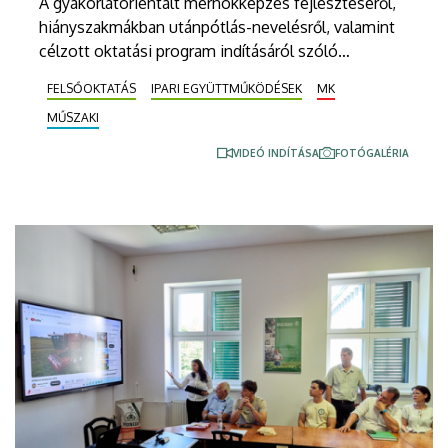
A gyakorlatorientált mérnökképzés fejlesztéséről,
hiányszakmákban utánpótlás-nevelésről, valamint
célzott oktatási program indításáról szóló
megállapodást kötött a Debreceni Egyetem
FELSŐOKTATÁS
IPARI EGYÜTTMŰKÖDÉSEK
MK
Műszaki Kara az EVE Power Hungary Kft.-vel. Az
MŰSZAKI
erről szóló szerződést július 2-án, csütörtökön írták
alá.
VIDEÓ INDÍTÁSA
FOTÓGALÉRIA