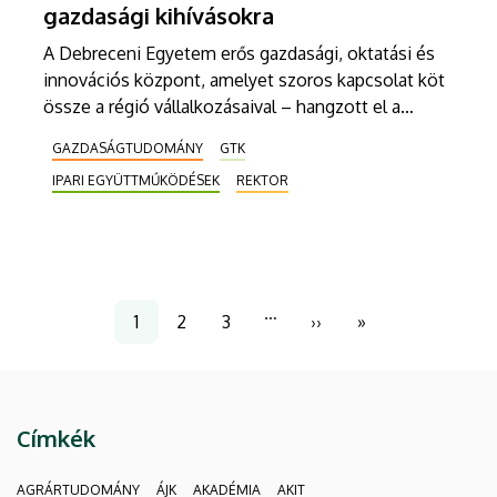
gazdasági kihívásokra
A Debreceni Egyetem erős gazdasági, oktatási és
innovációs központ, amelyet szoros kapcsolat köt
össze a régió vállalkozásaival – hangzott el a
Portfolio kkv-k finanszírozása, beruházásaik
GAZDASÁGTUDOMÁNY
GTK
ösztönzése, stabilitásuk megőrzése és
IPARI EGYÜTTMŰKÖDÉSEK
REKTOR
versenyképességük erősítése céljából rendezett
konferenciáján. A szakmai rendezvényen Bács
Zoltán rektor bemutatta az egyetem gazdasági
fejlődésének útját, valamint az intézmény vállalati
partnerségben működő, differenciált gyakorlati
Oldalszámozás
…
képzési struktúráját.
1
2
3
››
»
Jelenlegi
Page
Page
Következő
Utolsó
oldal
oldal
oldal
Címkék
AGRÁRTUDOMÁNY
ÁJK
AKADÉMIA
AKIT