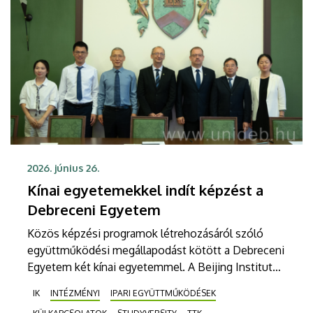
készüljenek fel az agrárium jövőbeli kihívásaira.
2026. június 26.
Kínai egyetemekkel indít képzést a
Debreceni Egyetem
Közös képzési programok létrehozásáról szóló
együttműködési megállapodást kötött a Debreceni
Egyetem két kínai egyetemmel. A Beijing Institute
of Technology (BIT) és az East China University of
IK
INTÉZMÉNYI
IPARI EGYÜTTMŰKÖDÉSEK
Technology (ECUT) vezetőivel csütörtökön írták alá