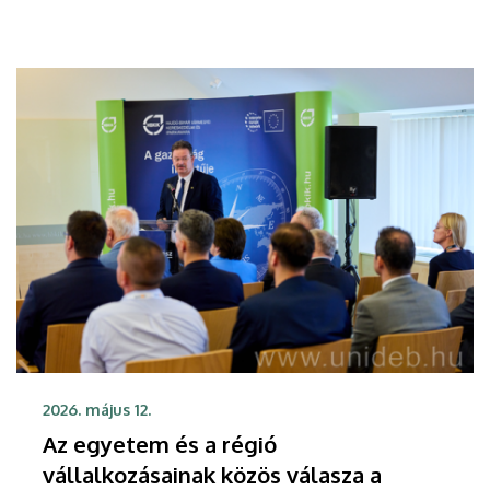
Nonprofit Közhasznú Kft. szervezésében szakmai
konferencia és pódiumbeszélgetések adnak
betekintést az autó- és járműipar aktuális
kérdéseibe.
2026. május 12.
Az egyetem és a régió
vállalkozásainak közös válasza a