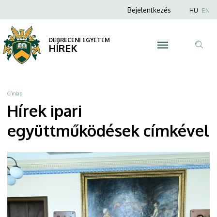
ipari
Ugrás
Anonim
Nyel
Bejelentkezés
HU
EN
a
Felhasználói
együttműködések
tartalomra
fiók
DEBRECENI EGYETEM
|
HÍREK
menüje
Tar
DEBRECENI
ker
EGYETEM
Morzsa
Címlap
Hírek ipari
együttműködések címkével