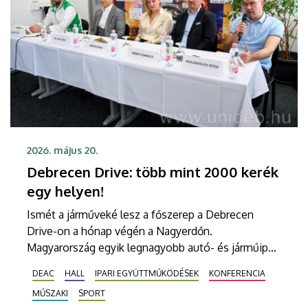
2026. május 20.
Debrecen Drive: több mint 2000 kerék
egy helyen!
Ismét a járműveké lesz a főszerep a Debrecen
Drive-on a hónap végén a Nagyerdőn.
Magyarország egyik legnagyobb autó- és járműipari
seregszemléjén ötvenezer négyzetméteren
DEAC
HALL
IPARI EGYÜTTMŰKÖDÉSEK
KONFERENCIA
ezernél is több jármű sorakozik fel, miközben a
MŰSZAKI
SPORT
Debreceni Egyetem és a Debreceni Campus