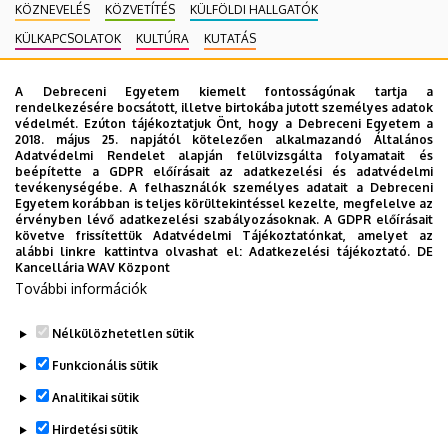
KÖZNEVELÉS
KÖZVETÍTÉS
KÜLFÖLDI HALLGATÓK
KÜLKAPCSOLATOK
KULTÚRA
KUTATÁS
MAGÁNEGÉSZSÉGÜGYI SZOLGÁLTATÁS
MÉK
MK
A Debreceni Egyetem kiemelt fontosságúnak tartja a
MOBILITÁSI PROGRAM
MULTIMÉDIA
MŰSZAKI
NEKROLÓG
rendelkezésére bocsátott, illetve birtokába jutott személyes adatok
védelmét. Ezúton tájékoztatjuk Önt, hogy a Debreceni Egyetem a
NÉPEGÉSZSÉGÜGY
NEUROTECH
NEVELÉSTUDOMÁNY
NK
2018. május 25. napjától kötelezően alkalmazandó Általános
OKTATÁS
ORVOSTUDOMÁNY
PEDAGÓGUSKÉPZŐ KÖZPONT
Adatvédelmi Rendelet alapján felülvizsgálta folyamatait és
beépítette a GDPR előírásait az adatkezelési és adatvédelmi
PONTHATÁROK
RAK
RANGSOR
REKTOR
SET KÖZPONT
tevékenységébe. A felhasználók személyes adatait a Debreceni
Egyetem korábban is teljes körültekintéssel kezelte, megfelelve az
SIÓFOK CAMPUS
SPORT
SPORTTUDOMÁNYOK
STUDYVERSITY
érvényben lévő adatkezelési szabályozásoknak. A GDPR előírásait
követve frissítettük Adatvédelmi Tájékoztatónkat, amelyet az
SZENIOR EGYETEM
SZOLNOK CAMPUS
TÁRSADALOMTUDOMÁNY
alábbi linkre kattintva olvashat el:
Adatkezelési tájékoztató.
DE
Kancellária WAV Központ
TDK
TEHETSÉGGONDOZÁS
TERMÉSZETTUDOMÁNY
TTK
További információk
TUDOMÁNY
UD CATAPULT
YMSA
YOUDAY
ZENEMŰVÉSZET
ZK
ZÖLD EGYETEM
Nélkülözhetetlen sütik
Funkcionális sütik
Analitikai sütik
Hirdetési sütik