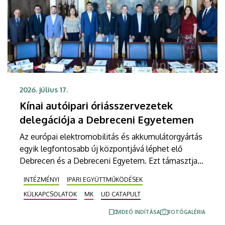
2026. július 17.
Kínai autóipari óriásszervezetek
delegációja a Debreceni Egyetemen
Az európai elektromobilitás és akkumulátorgyártás
egyik legfontosabb új központjává léphet elő
Debrecen és a Debreceni Egyetem. Ezt támasztja
alá az a csütörtöki találkozó is, mely során magas
INTÉZMÉNYI
IPARI EGYÜTTMŰKÖDÉSEK
rangú kínai delegációt fogadtak az intézmény
KÜLKAPCSOLATOK
MK
UD CATAPULT
vezetői a Főépület Rektori Tanácstermében. A
megbeszélés fókuszában az egyetem hivatalos
VIDEÓ INDÍTÁSA
FOTÓGALÉRIA
csatlakozása állt a távol-keleti partnerek globális