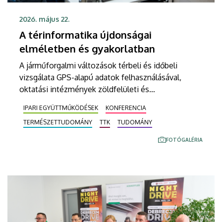
2026. május 22.
A térinformatika újdonságai
elméletben és gyakorlatban
A járműforgalmi változások térbeli és időbeli
vizsgálata GPS-alapú adatok felhasználásával,
oktatási intézmények zöldfelületi és
mikroklimatikus adottságainak térképezése,
IPARI EGYÜTTMŰKÖDÉSEK
KONFERENCIA
valamint a 4D kataszterek magyarországi
TERMÉSZETTUDOMÁNY
TTK
TUDOMÁNY
lehetőségei is szerepelnek a témák között az idei
Térinformatikai Konferencián és Szakkiállításon a
FOTÓGALÉRIA
Debreceni Egyetemen. Az intézmény és a GeoGIS
Alapítvány közös programján a következő
generációs fejlesztésekkel ismerkednek a
szakemberek két napon át.