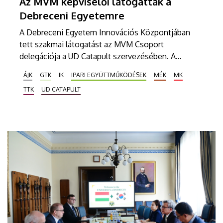
Az MVM képviselői látogattak a
Debreceni Egyetemre
A Debreceni Egyetem Innovációs Központjában
tett szakmai látogatást az MVM Csoport
delegációja a UD Catapult szervezésében. A
program célja az volt, hogy a résztvevők
ÁJK
GTK
IK
IPARI EGYÜTTMŰKÖDÉSEK
MÉK
MK
áttekintsék az egyetem különböző karainak
TTK
UD CATAPULT
kompetenciáit, valamint feltérképezzék az
együttműködés lehetséges területeit.