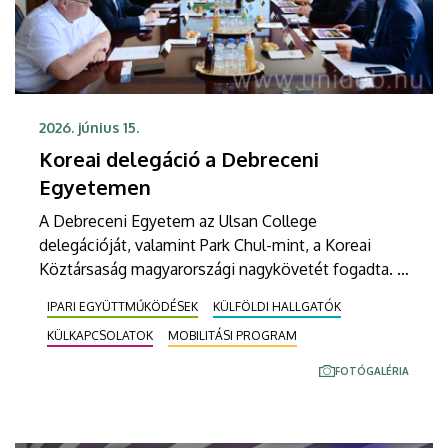
2026. június 15.
Koreai delegáció a Debreceni
Egyetemen
A Debreceni Egyetem az Ulsan College
delegációját, valamint Park Chul-mint, a Koreai
Köztársaság magyarországi nagykövetét fogadta. A
látogatás alkalmával folytatott egyeztetésen szó
IPARI EGYÜTTMŰKÖDÉSEK
KÜLFÖLDI HALLGATÓK
volt egyebek mellett az Ulsan College, a Debreceni
KÜLKAPCSOLATOK
MOBILITÁSI PROGRAM
Egyetem és az EcoPro BM együttműködésében
megvalósuló, nyár végére tervezett gyakornoki
FOTÓGALÉRIA
program előkészítéséről.