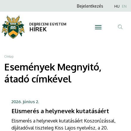
Megnyitó,
Ugrás
Anonim
Nyel
Bejelentkezés
HU
EN
a
Felhasználói
átadó
tartalomra
fiók
DEBRECENI EGYETEM
|
HÍREK
menüje
Tar
DEBRECENI
ker
EGYETEM
Morzsa
Címlap
Események Megnyitó,
átadó címkével
2026. június 2.
Elismerés a helynevek kutatásáért
Elismerés a helynevek kutatásáért Koszorúzással,
díjátadóval tiszteleg Kiss Lajos nyelvész, a 20.