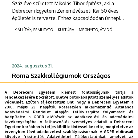
Száz éve született Mikolás Tibor építész, aki a
Debreceni Egyetem Zeneművészeti Kar 50 éves
épületét is tervezte. Ehhez kapcsolódóan ünnepi
rendezvénysorozat kezdődik, melyet a Jubileumi
KIÁLLÍTÁS, BEMUTATÓ
KULTÚRA
MEGNYITÓ, ÁTADÓ
fotó- és makettkiállítás - Mikolás100 című tárlat
nyit szeptember 30-án, hétfőn 13 órakor a ZK
Galériában.
2024. augusztus 31.
Roma Szakkollégiumok Országos
Tanévnyitója a Debreceni Egyetemen
A Debreceni Egyetem kiemelt fontosságúnak tartja a
A Debreceni Egyetem Lippai Balázs Roma
rendelkezésére bocsátott, illetve birtokába jutott személyes adatok
Szakkollégiuma és a Roma Szakkollégiumi
védelmét. Ezúton tájékoztatjuk Önt, hogy a Debreceni Egyetem a
2018. május 25. napjától kötelezően alkalmazandó Általános
Egyesület országos tanévnyitó rendezvényét
Adatvédelmi Rendelet alapján felülvizsgálta folyamatait és
augusztus 30. és szeptember 1. között szervezik
beépítette a GDPR előírásait az adatkezelési és adatvédelmi
MEGNYITÓ, ÁTADÓ
STUDYVERSITY
tevékenységébe. A felhasználók személyes adatait a Debreceni
meg Hajdúböszörményben.
Egyetem korábban is teljes körültekintéssel kezelte, megfelelve az
érvényben lévő adatkezelési szabályozásoknak. A GDPR előírásait
követve frissítettük Adatvédelmi Tájékoztatónkat, amelyet az