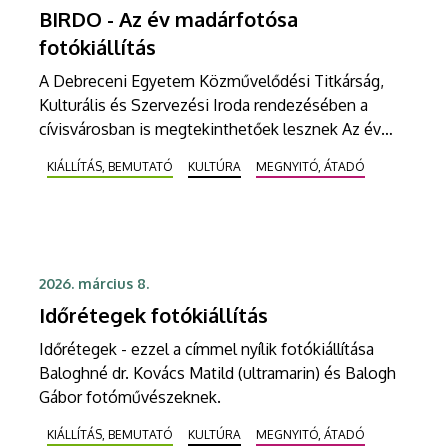
BIRDO - Az év madárfotósa
fotókiállítás
A Debreceni Egyetem Közművelődési Titkárság,
Kulturális és Szervezési Iroda rendezésében a
cívisvárosban is megtekinthetőek lesznek Az év
madárfotósa nemzetközi fotópályázat díjnyertes
KIÁLLÍTÁS, BEMUTATÓ
KULTÚRA
MEGNYITÓ, ÁTADÓ
képeiből készült tárlat.
2026. március 8.
Időrétegek fotókiállítás
Időrétegek - ezzel a címmel nyílik fotókiállítása
Baloghné dr. Kovács Matild (ultramarin) és Balogh
Gábor fotóművészeknek.
KIÁLLÍTÁS, BEMUTATÓ
KULTÚRA
MEGNYITÓ, ÁTADÓ