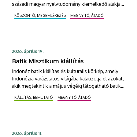
századi magyar nyelvtudomány kiemelkedő alakja
előtt a Debreceni Egyetem Bölcsészettudományi
KÖSZÖNTŐ, MEGEMLÉKEZÉS
MEGNYITÓ, ÁTADÓ
Kar Magyar Nyelvtudományi Tanszéke. Az
ünnepség keretében adják át az akadémikusról
elnevezett rangos elismerést, a Kiss Lajos-díjat.
2026. április 19.
Batik Misztikum kiállítás
Indonéz batik kiállítás és kulturális körkép, amely
Indonézia varázslatos világába kalauzolja el azokat,
akik megtekintik a május végéig látogatható batik
kiállítást.
KIÁLLÍTÁS, BEMUTATÓ
MEGNYITÓ, ÁTADÓ
2026. április 11.