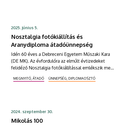
2025. június 5.
Nosztalgia fotókiállítás és
Aranydiploma átadóünnepség
Idén 60 éves a Debreceni Egyetem Műszaki Kara
(DE MK). Az évfordulóra az elmúlt évtizedeket
felidéző Nosztalgia fotókiállítással emlékszik meg
a kar, ahol a képek a DE MK múltjából körülbelül
MEGNYITÓ, ÁTADÓ
ÜNNEPSÉG, DIPLOMAOSZTÓ
1975-ig nyújtanak válogatást. A rendezvényt Husi
Géza, a DE MK dékánja nyitja meg.
2024. szeptember 30.
Mikolás 100