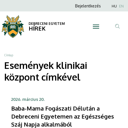
klinikai
Ugrás
Anonim
Nyel
Bejelentkezés
HU
EN
a
Felhasználói
központ
tartalomra
fiók
DEBRECENI EGYETEM
|
HÍREK
menüje
Tar
DEBRECENI
ker
EGYETEM
Morzsa
Címlap
Események klinikai
központ címkével
2026. március 20.
Baba-Mama Fogászati Délután a
Debreceni Egyetemen az Egészséges
Száj Napja alkalmából