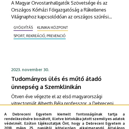
A Magyar Orvostanhallgatók Szövetsége és az
Országos Kórházi Főigazgatóság a Rákellenes
Világnaphoz kapcsolódóan az országos szűrési
programjában különböző szűrővizsgálatokat
GYÓGYÍTÁS
KLINIKAI KÖZPONT
biztosít szűrőbuszain országszerte négy
SPORT, REKREÁCIÓ, PREVENCIÓ
helyszínen, így Debrecenben is.
2023. november 30.
Tudományos ülés és műtő átadó
ünnepség a Szemklinikán
Ötven éve végezte el az első magyarországi
vitrectomiát Alberth Béla professzor, a Debreceni
Egyetem Szemklinika egykori igazgatója. Az
A Debreceni Egyetem kiemelt fontosságúnak tartja a
évforduló alkalmából a Debreceni Egyetem
rendelkezésére bocsátott, illetve birtokába jutott személyes adatok
GYÓGYÍTÁS
KLINIKAI KÖZPONT
MEGNYITÓ, ÁTADÓ
Általános Orvostudományi Kar Szemészeti
védelmét. Ezúton tájékoztatjuk Önt, hogy a Debreceni Egyetem a
2018. május 25. napjától kötelezően alkalmazandó Általános