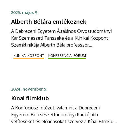
2025. május 9.
Alberth Bélára emlékeznek
A Debreceni Egyetem Általános Orvostudományi
Kar Szemészeti Tanszéke és a Klinikai Központ
Szemklinikája Alberth Béla professzor
születésének 100. évfordulója alkalmából ünnepi
KLINIKAI KÖZPONT
KONFERENCIA, FÓRUM
tudományos ülést tart május 9-én, pénteken 10
órától a Debreceni Egyetem Klinikai Központ
Szemklinika tantermében.
2024. november 5.
Kínai filmklub
A Konfuciusz Intézet, valamint a Debreceni
Egyetem Bölcsészettudományi Kara újabb
vetítéseket és előadásokat szervez a Kínai Filmklub