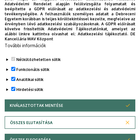
TUDOMÁNY
Tanszéke és a Klinikai Központ Szemklinikája
Adatvédelmi Rendelet alapján felülvizsgálta folyamatait és
ünnepi tudományos ülést szervez, majd azt
beépítette a GDPR előírásait az adatkezelési és adatvédelmi
tevékenységébe. A felhasználók személyes adatait a Debreceni
követően átadják az új vitreoretinális műtőt.
Egyetem korábban is teljes körültekintéssel kezelte, megfelelve az
érvényben lévő adatkezelési szabályozásoknak. A GDPR előírásait
követve frissítettük Adatvédelmi Tájékoztatónkat, amelyet az
alábbi linkre kattintva olvashat el:
Adatkezelési tájékoztató.
DE
Oldalszámozás
Kancellária WAV Központ
1
2
3
4
5
6
7
8
9
Jelenlegi
Page
Page
Page
Page
Page
Page
Page
Page
További információk
…
oldal
›
»
Következő
Utolsó
Nélkülözhetetlen sütik
oldal
oldal
Funkcionális sütik
Analitikai sütik
Hirdetési sütik
KIVÁLASZTOTTAK MENTÉSE
WITHDRAW CONSENT
DEBRECENI EGYETEM
ÖSSZES ELUTASÍTÁSA
Adatvédelem
Adatvédelem
ÖSSZES ELFOGADÁSA