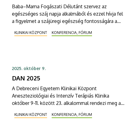
Baba–Mama Fogászati Délutánt szervez az
egészséges száj napja alkalmából és ezzel hívja fel
a figyelmet a szájüregi egészség fontosságára a
Debreceni Egyetem Fogászati Klinikája március 20-
KLINIKAI KÖZPONT
KONFERENCIA, FÓRUM
án, pénteken 14 és 18 óra között.
2025. október 9.
DAN 2025
A Debreceni Egyetem Klinikai Központ
Aneszteziológiai és Intenzív Terápiás Klinika
október 9-11. között 23. alkalommal rendezi meg a
Debreceni Aneszteziológiai Napokat az északkelet-
KLINIKAI KÖZPONT
KONFERENCIA, FÓRUM
magyarországi aneszteziológusok és intenzív
terápiás szakemberek részvételével.