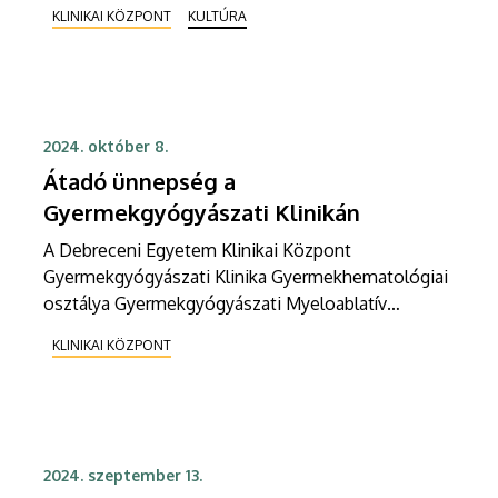
következő alkalmán november 5-én, kedden 16
KLINIKAI KÖZPONT
KULTÚRA
órától A Szigetben. Időpont: 2025. november 5.,
kedd 16:00 Helyszín: DEENK, A Sziget
https://unideb.libcal.com/event/4278971
2024. október 8.
Átadó ünnepség a
Gyermekgyógyászati Klinikán
A Debreceni Egyetem Klinikai Központ
Gyermekgyógyászati Klinika Gyermekhematológiai
osztálya Gyermekgyógyászati Myeloablatív
Tisztatéri Kórterem és Előtér átadó ünnepséget
KLINIKAI KÖZPONT
rendez október 8-án, kedden 13 órától. Időpont:
2024. október 8., kedd 13:00 Helyszín: Debreceni
Egyetem Klinikai Központ Gyermekgyógyászati
Klinika
2024. szeptember 13.