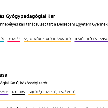
és Gyógypedagógiai Kar
 ünnepélyes kari tanácsülést tart a Debreceni Egyetem Gyerme
ZÉS
OKTATÁS
SAJTÓTÁJÉKOZTATÓ, BESZÁMOLÓ
TESTÜLETI ÜLÉS, TANÁ
ása
iai Kar új közösségi terét.
RAMOK
KULTÚRA
SAJTÓTÁJÉKOZTATÓ, BESZÁMOLÓ