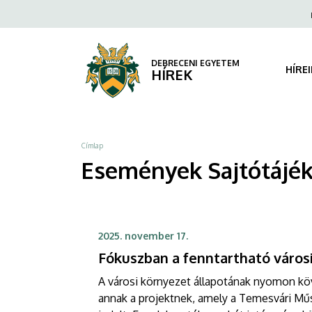
Sajtótájékoztató,
Ugrás
Fels
a
navi
beszámoló
tartalomra
|
DEBRECENI EGYETEM
HÍRE
HÍREK
DEBRECENI
EGYETEM
Morzsa
Címlap
Események Sajtótájék
2025. november 17.
Fókuszban a fenntartható városi
A városi környezet állapotának nyomon kö
annak a projektnek, amely a Temesvári Mű