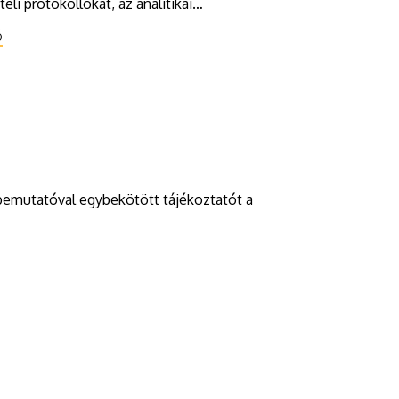
li protokollokat, az analitikai
Ó
bemutatóval egybekötött tájékoztatót a