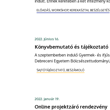
indult. Ennek keretében a két intézmény kö
módszereket és az adatok értelmezésére v
ELŐADÁS, WORKSHOP, KEREKASZTAL BESZÉLGETÉS
2022. június 16.
Könyvbemutató és tájékoztató
A szeptemberben induló Gyermek- és ifjús
Debreceni Egyetem Bölcsészettudományi, 
SAJTÓTÁJÉKOZTATÓ, BESZÁMOLÓ
2022. január 19.
Online projektzáró rendezvény