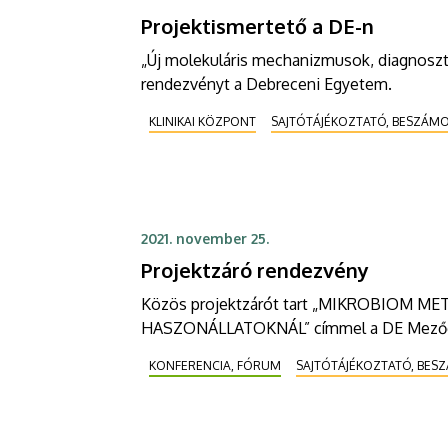
Projektismertető a DE-n
„Új molekuláris mechanizmusok, diagnoszti
rendezvényt a Debreceni Egyetem.
KLINIKAI KÖZPONT
SAJTÓTÁJÉKOZTATÓ, BESZÁM
2021. november 25.
Projektzáró rendezvény
Közös projektzárót tart „MIKROBIO
HASZONÁLLATOKNÁL” címmel a DE Mezőgazd
KONFERENCIA, FÓRUM
SAJTÓTÁJÉKOZTATÓ, BES