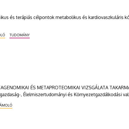
kus és terápiás célpontok metabolikus és kardiovaszkuláris k
OLÓ
TUDOMÁNY
M METAGENOMIKAI ÉS METAPROTEOMIKAI VIZSGÁLATA TAKA
aság-, Élelmiszertudományi és Környezetgazdálkodási vala
ZÁMOLÓ