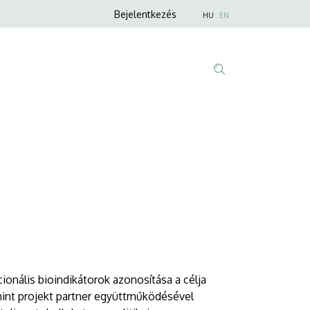
Anonim
Nyelvválaszt
Bejelentkezés
HU
EN
Felhasználói
fiók
menüje
Fő
Tartalom
navigáció
keresése
nális bioindikátorok azonosítása a célja
mint projekt partner együttműködésével