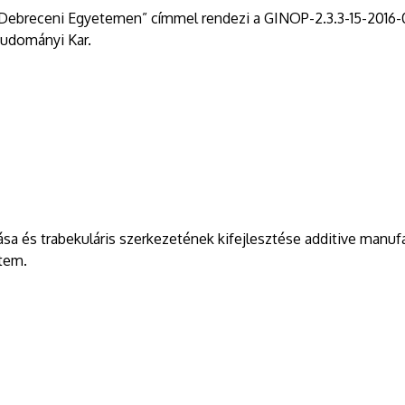
 Debreceni Egyetemen” címmel rendezi a GINOP-2.3.3-15-2016-
tudományi Kar.
a és trabekuláris szerkezetének kifejlesztése additive manufa
tem.