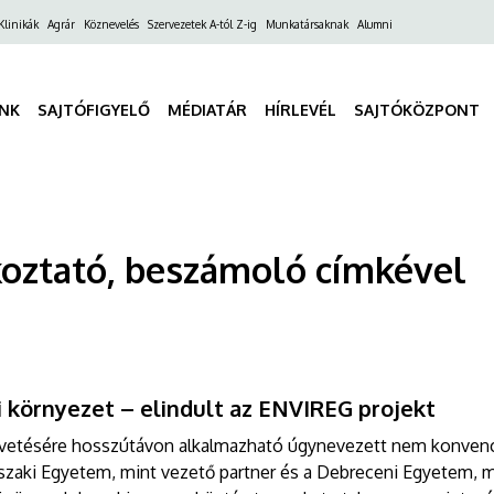
ő
Klinikák
Agrár
Köznevelés
Szervezetek A-tól Z-ig
Munkatársaknak
Alumni
gáció
INK
SAJTÓFIGYELŐ
MÉDIATÁR
HÍRLEVÉL
SAJTÓKÖZPONT
oztató, beszámoló címkével
 környezet – elindult az ENVIREG projekt
vetésére hosszútávon alkalmazható úgynevezett nem konvencio
szaki Egyetem, mint vezető partner és a Debreceni Egyetem, 