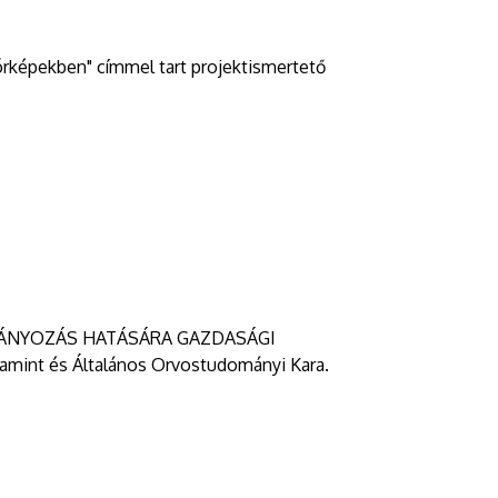
órképekben" címmel tart projektismertető
RMÁNYOZÁS HATÁSÁRA GAZDASÁGI
mint és Általános Orvostudományi Kara.