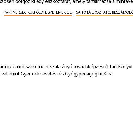
zösen dolgoz ki egy eszköztárat, amely tartalmazza a mintavéte
onatkozó irányelveket egyaránt.
PARTNERSÉG KÜLFÖLDI EGYETEMEKKEL
SAJTÓTÁJÉKOZTATÓ, BESZÁMOL
ági irodalmi szakember szakirányú továbbképzésről tart könyv
valamint Gyermeknevelési és Gyógypedagógiai Kara.