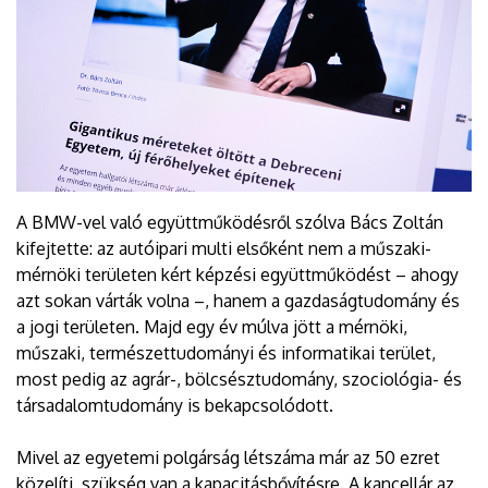
A BMW-vel való együttműködésről szólva Bács Zoltán
kifejtette: az autóipari multi elsőként nem a műszaki-
mérnöki területen kért képzési együttműködést – ahogy
azt sokan várták volna –, hanem a gazdaságtudomány és
a jogi területen. Majd egy év múlva jött a mérnöki,
műszaki, természettudományi és informatikai terület,
most pedig az agrár-, bölcsésztudomány, szociológia- és
társadalomtudomány is bekapcsolódott.
Mivel az egyetemi polgárság létszáma már az 50 ezret
közelíti, szükség van a kapacitásbővítésre. A kancellár az