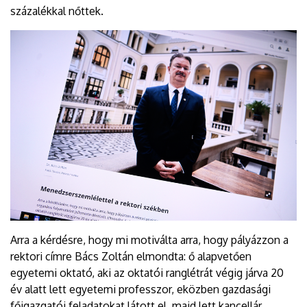
százalékkal nőttek.
Arra a kérdésre, hogy mi motiválta arra, hogy pályázzon a
rektori címre Bács Zoltán elmondta: ő alapvetően
egyetemi oktató, aki az oktatói ranglétrát végig járva 20
év alatt lett egyetemi professzor, eközben gazdasági
főigazgatói feladatokat látott el, majd lett kancellár.