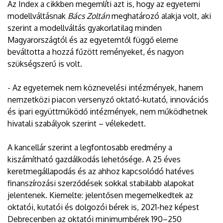
Az Index a cikkben megemlíti azt is, hogy az egyetemi
modellváltásnak
Bács Zoltán
meghatározó alakja volt, aki
szerint a modellváltás gyakorlatilag minden
Magyarországtól és az egyetemtől függő eleme
beváltotta a hozzá fűzött reményeket, és nagyon
szükségszerű is volt.
- Az egyetemek nem köznevelési intézmények, hanem
nemzetközi piacon versenyző oktató-kutató, innovációs
és ipari együttműködő intézmények, nem működhetnek
hivatali szabályok szerint – vélekedett.
A kancellár szerint a legfontosabb eredmény a
kiszámítható gazdálkodás lehetősége. A 25 éves
keretmegállapodás és az ahhoz kapcsolódó hatéves
finanszírozási szerződések sokkal stabilabb alapokat
jelentenek. Kiemelte: jelentősen megemelkedtek az
oktatói, kutatói és dolgozói bérek is, 2021-hez képest
Debrecenben az oktatói minimumbérek 190–250