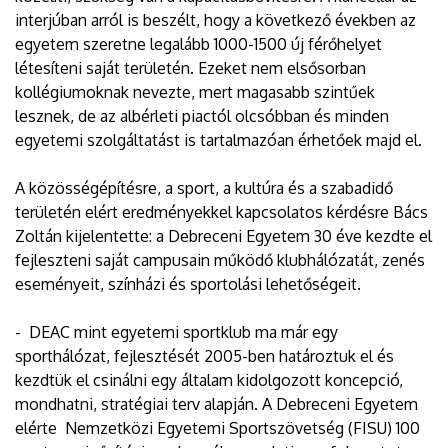
interjúban arról is beszélt, hogy a következő években az
egyetem szeretne legalább 1000-1500 új férőhelyet
létesíteni saját területén. Ezeket nem elsősorban
kollégiumoknak nevezte, mert magasabb szintűek
lesznek, de az albérleti piactól olcsóbban és minden
egyetemi szolgáltatást is tartalmazóan érhetőek majd el.
A közösségépítésre, a sport, a kultúra és a szabadidő
területén elért eredményekkel kapcsolatos kérdésre Bács
Zoltán kijelentette: a Debreceni Egyetem 30 éve kezdte el
fejleszteni saját campusain működő klubhálózatát, zenés
eseményeit, színházi és sportolási lehetőségeit.
- DEAC mint egyetemi sportklub ma már egy
sporthálózat, fejlesztését 2005-ben határoztuk el és
kezdtük el csinálni egy általam kidolgozott koncepció,
mondhatni, stratégiai terv alapján. A Debreceni Egyetem
elérte Nemzetközi Egyetemi Sportszövetség (FISU) 100