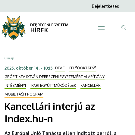
Kancellári
Ugrás
Anonim
Bejelentkezés
a
N
Felhasználói
interjú
tartalomra
fiók
DEBRECENI EGYETEM
az
HÍREK
menüje
Tar
Index.hu-
ker
n
Morzsa
Címlap
|
2025. október 14. - 10:15
DEAC
FELSŐOKTATÁS
DEBRECENI
GRÓF TISZA ISTVÁN DEBRECENI EGYETEMÉRT ALAPÍTVÁNY
INTÉZMÉNYI
IPARI EGYÜTTMŰKÖDÉSEK
KANCELLÁR
EGYETEM
MOBILITÁSI PROGRAM
Kancellári interjú az
Index.hu-n
Az Európai Unió Tanácsa ellen indított perről, a