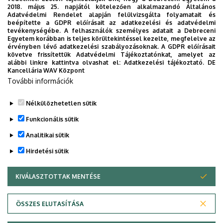
2018. május 25. napjától kötelezően alkalmazandó Általános
Adatvédelmi Rendelet alapján felülvizsgálta folyamatait és
2026. augusztus 7.
beépítette a GDPR előírásait az adatkezelési és adatvédelmi
Kossa György búcsúzó beszéde
tevékenységébe. A felhasználók személyes adatait a Debreceni
Egyetem korábban is teljes körültekintéssel kezelte, megfelelve az
érvényben lévő adatkezelési szabályozásoknak. A GDPR előírásait
követve frissítettük Adatvédelmi Tájékoztatónkat, amelyet az
GRÓF TISZA ISTVÁN DEBRECENI EGYETEMÉRT ALAPÍTVÁNY
alábbi linkre kattintva olvashat el:
Adatkezelési tájékoztató.
DE
INTÉZMÉNYI
Kancellária WAV Központ
További információk
Nélkülözhetetlen sütik
Funkcionális sütik
Analitikai sütik
Hirdetési sütik
KIVÁLASZTOTTAK MENTÉSE
WITHDRAW CONSENT
DEBRECENI EGYETEM
ÖSSZES ELUTASÍTÁSA
Adatvédelem
Adatvédelem