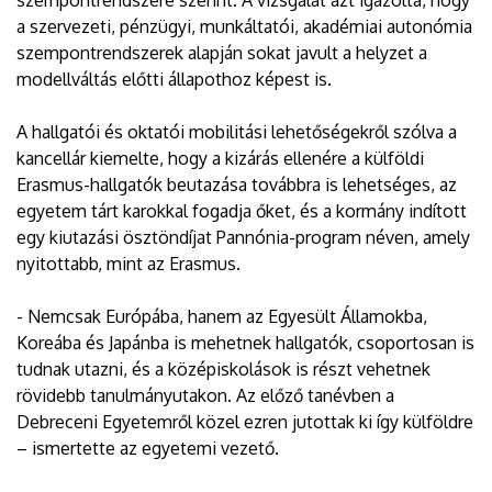
a szervezeti, pénzügyi, munkáltatói, akadémiai autonómia
szempontrendszerek alapján sokat javult a helyzet a
modellváltás előtti állapothoz képest is.
A hallgatói és oktatói mobilitási lehetőségekről szólva a
kancellár kiemelte, hogy a kizárás ellenére a külföldi
Erasmus-hallgatók beutazása továbbra is lehetséges, az
egyetem tárt karokkal fogadja őket, és a kormány indított
egy kiutazási ösztöndíjat Pannónia-program néven, amely
nyitottabb, mint az Erasmus.
- Nemcsak Európába, hanem az Egyesült Államokba,
Koreába és Japánba is mehetnek hallgatók, csoportosan is
tudnak utazni, és a középiskolások is részt vehetnek
rövidebb tanulmányutakon. Az előző tanévben a
Debreceni Egyetemről közel ezren jutottak ki így külföldre
– ismertette az egyetemi vezető.