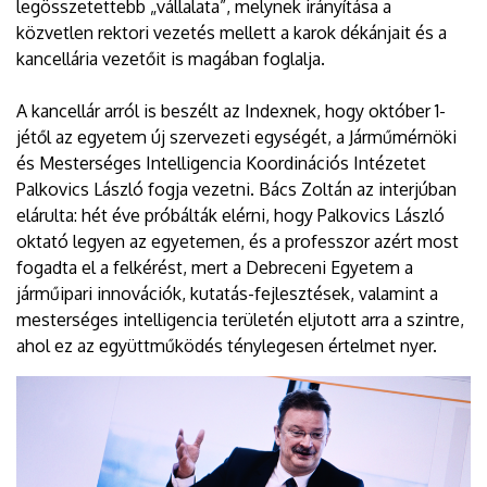
legösszetettebb „vállalata”, melynek irányítása a
közvetlen rektori vezetés mellett a karok dékánjait és a
kancellária vezetőit is magában foglalja.
A kancellár arról is beszélt az Indexnek, hogy október 1-
jétől az egyetem új szervezeti egységét, a Járműmérnöki
és Mesterséges Intelligencia Koordinációs Intézetet
Palkovics László fogja vezetni. Bács Zoltán az interjúban
elárulta: hét éve próbálták elérni, hogy Palkovics László
oktató legyen az egyetemen, és a professzor azért most
fogadta el a felkérést, mert a Debreceni Egyetem a
járműipari innovációk, kutatás-fejlesztések, valamint a
mesterséges intelligencia területén eljutott arra a szintre,
ahol ez az együttműködés ténylegesen értelmet nyer.