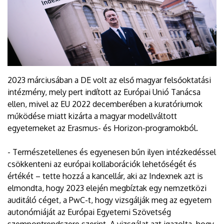
2023 márciusában a DE volt az első magyar felsőoktatási
intézmény, mely pert indított az Európai Unió Tanácsa
ellen, mivel az EU 2022 decemberében a kuratóriumok
működése miatt kizárta a magyar modellváltott
egyetemeket az Erasmus- és Horizon-programokból.
- Természetellenes és egyenesen bűn ilyen intézkedéssel
csökkenteni az európai kollaborációk lehetőségét és
értékét – tette hozzá a kancellár, aki az Indexnek azt is
elmondta, hogy 2023 elején megbíztak egy nemzetközi
auditáló céget, a PwC-t, hogy vizsgálják meg az egyetem
autonómiáját az Európai Egyetemi Szövetség
szempontrendszere szerint. A vizsgálat azt igazolta, hogy