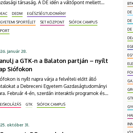
zdasági társaság. A DE idén a váltópont mellett
BT
akmai támogatást is nyújt a Projekt 418
DE
DEAC
DEDM
EGÉSZSÉGTUDOMÁNY
sztvevőinek. A tókerülő versenyt április 23-a és 26-a
DE
EGYETEMI SPORTÉLET
SET KÖZPONT
SIÓFOK CAMPUS
zött rendezik, és idén is csaknem harmincezren
DE
gnak neki.
SPORT
DE
EG
26. január 28.
EG
anulj a GTK-n a Balaton partján – nyílt
EL
ap Siófokon
FO
ófokon is nyílt napra várja a felvételi előtt álló
GA
iatalokat a Debreceni Egyetem Gazdaságtudományi
GR
ra. Február 4-én, szerdán interaktív programok és
GT
galmas előadások révén első kézből kaphatnak a
BEISKOLÁZÁS
GTK
SIÓFOK CAMPUS
endő hallgatók átfogó képet az egyetem által
GY
újtott lehetőségekről, a kar Balaton-parti
HA
rzusairól.
IN
25. október 31.
JÓ