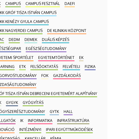
K
CAMPUS
CAMPUS FESZTIVÁL
DAEFI
 KK GRÓF TISZA ISTVÁN CAMPUS
 KK KENÉZY GYULA CAMPUS
 KK NAGYERDEI CAMPUS
DE KLINIKAI KÖZPONT
AC
DEDM
DEMEK
DUÁLIS KÉPZÉS
ÉSZSÉGIPAR
EGÉSZSÉGTUDOMÁNY
YETEMI SPORTÉLET
EGYETEMTÖRTÉNET
EK
EARNING
ETK
FELSŐOKTATÁS
FELVÉTELI
FIZIKA
GORVOSTUDOMÁNY
FOK
GAZDÁLKODÁS
ZDASÁGTUDOMÁNY
ÓF TISZA ISTVÁN DEBRECENI EGYETEMÉRT ALAPÍTVÁNY
K
GYGYK
GYÓGYÍTÁS
ÓGYSZERÉSZTUDOMÁNY
GYTK
HALL
LLGATÓK
IK
INFORMATIKA
INFRASTRUKTÚRA
NOVÁCIÓ
INTÉZMÉNYI
IPARI EGYÜTTMŰKÖDÉSEK
TÉKONYSÁG
KANCELLÁR
KÉMIA