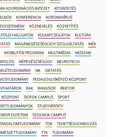
MIA KOORDINÁCIÓS INTÉZET
KITÜNTETÉS
-ELNÖK
KONFERENCIA
KORONAVÍRUS
ZGYŰJTEMÉNY
KÖZNEVELÉS
KÖZVETÍTÉS
LFÖLDI HALLGATÓK
KÜLKAPCSOLATOK
KULTÚRA
TATÁS
MAGÁNEGÉSZSÉGÜGYI SZOLGÁLTATÁS
MÉK
MOBILITÁSI PROGRAM
MULTIMÉDIA
MŰSZAKI
KROLÓG
NÉPEGÉSZSÉGÜGY
NEUROTECH
VELÉSTUDOMÁNY
NK
OKTATÁS
VOSTUDOMÁNY
PEDAGÓGUSKÉPZŐ KÖZPONT
NTHATÁROK
RAK
RANGSOR
REKTOR
T KÖZPONT
SIÓFOK CAMPUS
SPORT
ORTTUDOMÁNYOK
STUDYVERSITY
ENIOR EGYETEM
SZOLNOK CAMPUS
RSADALOMTUDOMÁNY
TDK
TEHETSÉGGONDOZÁS
RMÉSZETTUDOMÁNY
TTK
TUDOMÁNY