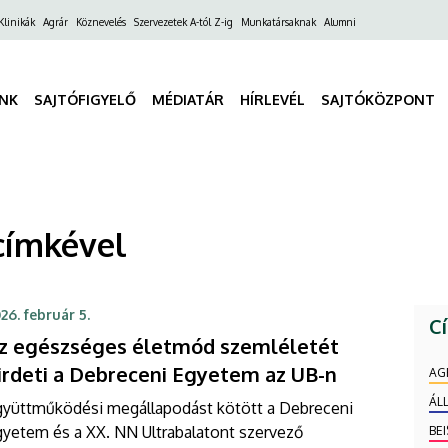
ő
Klinikák
Agrár
Köznevelés
Szervezetek A-tól Z-ig
Munkatársaknak
Alumni
gáció
INK
SAJTÓFIGYELŐ
MÉDIATÁR
HÍRLEVÉL
SAJTÓKÖZPONT
címkével
26. február 5.
C
z egészséges életmód szemléletét
irdeti a Debreceni Egyetem az UB-n
AG
ÁL
gyüttműködési megállapodást kötött a Debreceni
gyetem és a XX. NN Ultrabalatont szervező
BE