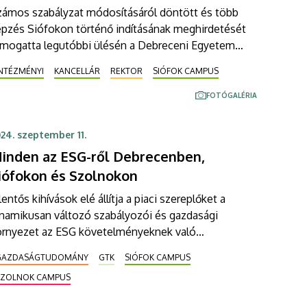
zámos szabályzat módosításáról döntött és több
épzés Siófokon történő indításának meghirdetését
ámogatta legutóbbi ülésén a Debreceni Egyetem
egfőbb döntéshozó szervezete. A Szenátus
INTÉZMÉNYI
KANCELLÁR
REKTOR
SIÓFOK CAMPUS
lfogadta az intézmény részvételével működő
zdasági társaságok 2023. évi beszámolóját is.
FOTÓGALÉRIA
24. szeptember 11.
inden az ESG-ről Debrecenben,
iófokon és Szolnokon
lentős kihívások elé állítja a piaci szereplőket a
inamikusan változó szabályozói és gazdasági
örnyezet az ESG követelményeknek való
gfelelésben. Az európai uniós elvárásokon túl,
GAZDASÁGTUDOMÁNY
GTK
SIÓFOK CAMPUS
gyarországon 2024. január 1-jén hatályba lépett az
SZOLNOK CAMPUS
SG-törvény, mely számos követelményt támaszt a
azdálkodó szervezetek felé. A zöld pénzügyekkel