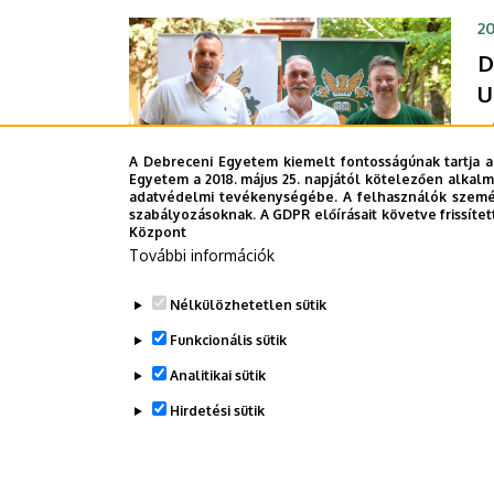
ka
20
s
D
k
G
U
Vá
Si
A Debreceni Egyetem kiemelt fontosságúnak tartja a
Egyetem a 2018. május 25. napjától kötelezően alkalm
fu
adatvédelmi tevékenységébe. A felhasználók személ
me
szabályozásoknak. A GDPR előírásait követve frissítet
Központ
ka
További információk
a
Nélkülözhetetlen sütik
Funkcionális sütik
Analitikai sütik
Oldalszámozás
1
Jele
Hirdetési sütik
olda
WITHDRAW CONSENT