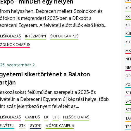
Expo - minDEn egy helyen
KÉ
árom helyszínen, Debrecen mellett Szolnokon és
KK
iófokon is megrendezi 2025-ben a DExpót a
breceni Egyetem. A felvételi előtt állók első kézből
KÖ
dhatják meg, hogy milyen képzésekkel várja őket a
KÜ
BEISKOLÁZÁS
INTÉZMÉNYI
SIÓFOK CAMPUS
, az egyes képzési helyeken milyen karok, szakok
KU
SZOLNOK CAMPUS
hetőek el, valamint melyek azok a lehetőségek,
MK
mik megkönnyíthetik számukra az
NE
ntézményválasztást.
25. szeptember 2.
NE
gyetemi sikertörténet a Balaton
OR
artján
PO
árakozásokat felülmúlóan szerepelt a 2025-ös
SE
lvételin a Debreceni Egyetem új képzési helye, több
SP
nt száz jelentkező nyert felvételt az
SZ
gészségtudományi Kar, a Gazdaságtudományi Kar,
BEISKOLÁZÁS
CAMPUS
EK
ETK
FELSŐOKTATÁS
TÁ
alamint a Gyermeknevelési és Gyógypedagógiai Kar
ELVÉTELI
GTK
GYGYK
SIÓFOK CAMPUS
tal Siófokon meghirdetett képzésekre. A karok
TE