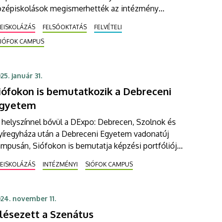
özépiskolások megismerhették az intézmény
tatási és tudományos hátterét, valamint a
BEISKOLÁZÁS
FELSŐOKTATÁS
FELVÉTELI
eptembertől a Balaton partján induló szakokat. A DE
SIÓFOK CAMPUS
t kara tizenegy szakon kínál alap- és
esterképzéseket a következő tanévtől Siófokon.
25. január 31.
iófokon is bemutatkozik a Debreceni
gyetem
 helyszínnel bővül a DExpo: Debrecen, Szolnok és
yíregyháza után a Debreceni Egyetem vadonatúj
mpusán, Siófokon is bemutatja képzési portfólióját,
llgatói szolgáltatásait, intézményi infrastruktúráját.
BEISKOLÁZÁS
INTÉZMÉNYI
SIÓFOK CAMPUS
bruár 4-én, kedden a leendő hallgatók első kézből
phatnak információkat a felvételivel, valamint a
rok képzéseivel kapcsolatban.
24. november 11.
lésezett a Szenátus