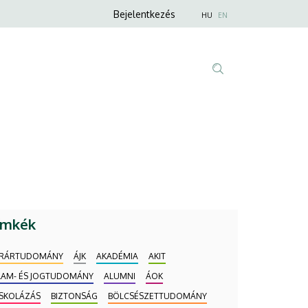
Anonim
Nyelvválaszt
Bejelentkezés
HU
EN
Felhasználói
fiók
menüje
Fő
Tartalom
navigáció
keresése
ímkék
RÁRTUDOMÁNY
ÁJK
AKADÉMIA
AKIT
LAM- ÉS JOGTUDOMÁNY
ALUMNI
ÁOK
ISKOLÁZÁS
BIZTONSÁG
BÖLCSÉSZETTUDOMÁNY