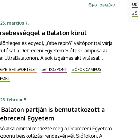
nkatársai a napokban a helyszínen segítették a
UD
FOTÓGALÉRIA
lvett hallgatók beiratkozását.
ZÖ
25. március 7.
rsebességgel a Balaton körül
lönleges és egyedi, „űrbe repítő” váltóponttal várja
 futókat a Debreceni Egyetem Siófok Campusa az
ei UltraBalatonon. A sok izgalmas aktivitással
észülő váltópont különlegessége, hogy az egyetem
EGYETEMI SPORTÉLET
SET KÖZPONT
SIÓFOK CAMPUS
akemberei állandó orvosi ellátást és masszázst is
SPORT
újtanak majd a viadal résztvevőinek.
25. február 5.
 Balaton partján is bemutatkozott a
ebreceni Egyetem
lső alkalommal rendezte meg a Debreceni Egyetem
özponti beiskolázási rendezvényét Siófokon. A