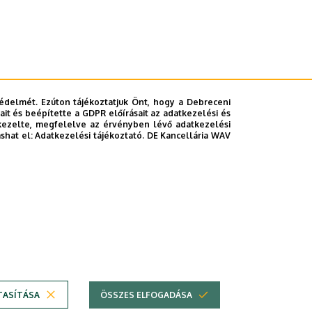
édelmét. Ezúton tájékoztatjuk Önt, hogy a Debreceni
it és beépítette a GDPR előírásait az adatkezelési és
kezelte, megfelelve az érvényben lévő adatkezelési
ashat el:
Adatkezelési tájékoztató.
DE Kancellária WAV
TASÍTÁSA
ÖSSZES ELFOGADÁSA