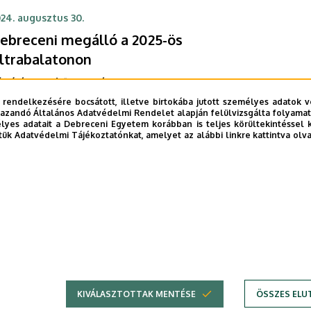
pcsolatos megfelelő tudás elsajátításához vagy
24. augusztus 30.
zintetizálásához számos, különböző szintű képzés
ebreceni megálló a 2025-ös
eretében nyújt segítséget a Debreceni Egyetem
azdaságtudományi Kara.
ltrabalatonon
ltó és frissítő pontként a Debreceni Egyetem
ófok Campusa is szerepel a XIX. Ultrabalaton
 rendelkezésére bocsátott, illetve birtokába jutott személyes adatok v
azandó Általános Adatvédelmi Rendelet alapján felülvizsgálta folyamata
tóverseny útvonalában. Az erről szóló
yes adatait a Debreceni Egyetem korábban is teljes körültekintéssel 
gállapodást Szilvássy Zoltán rektor, Bács Zoltán
tük Adatvédelmi Tájékoztatónkat, amelyet az alábbi linkre kattintva olv
DEAC
EGYETEMI SPORTÉLET
KANCELLÁR
REKTOR
ncellár és Zelcsényi Miklós versenyigazgató írta alá
SIÓFOK CAMPUS
SPORT
 DE Siófok Campusán.
FOTÓGALÉRIA
2
››
»
nlegi
Page
Következő
Utolsó
l
oldal
oldal
KIVÁLASZTOTTAK MENTÉSE
ÖSSZES ELU