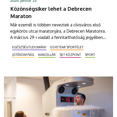
2026. január 23.
Közönségsiker lehet a Debrecen
Maraton
Már ezernél is többen neveztek a cívisváros első
egykörös utcai maratonjára, a Debrecen Maratonra.
A március 29-i viadalt a fenntarthatóság jegyében
szervezi meg a Debreceni Egyetem. Öt különböző
EGÉSZSÉGTUDOMÁNY
EGYETEMI SPORTÉLET
hosszúságú távra (akár váltóban, csapatban)
JÓTÉKONYSÁG
KANCELLÁR
SET KÖZPONT
SPORT
nevezhetnek kicsik és nagyok, így mindenki találhat
a felkészültségi szintjének megfelelő futamot.