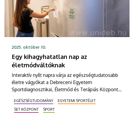
2025. október 10.
Egy kihagyhatatlan nap az
életmódváltóknak
Interaktív nyílt napra várja az egészségtudatosabb
életre vágyókat a Debreceni Egyetem
Sportdiagnosztikai, Életmód és Terápiás Központja
(SET Center) október 18-án. A SET szakemberei
EGÉSZSÉGTUDOMÁNY
EGYETEMI SPORTÉLET
ingyenes előadásokkal, mérésekkel, dietetikai és
SET KÖZPONT
SPORT
mozgásterápiás tanácsadással, rehabilitációs
eszközeinek bemutatásával segítik azokat, akik a
sportos életmód mellett döntöttek, döntenek.