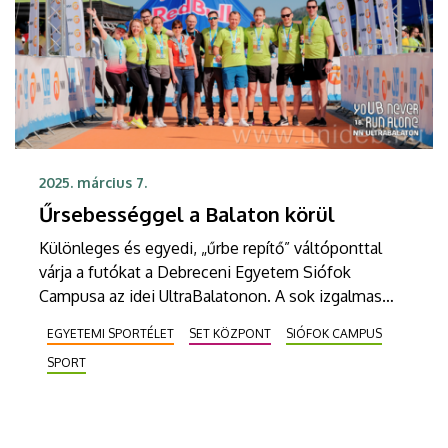
2025. március 7.
Űrsebességgel a Balaton körül
Különleges és egyedi, „űrbe repítő” váltóponttal
várja a futókat a Debreceni Egyetem Siófok
Campusa az idei UltraBalatonon. A sok izgalmas
aktivitással készülő váltópont különlegessége,
EGYETEMI SPORTÉLET
SET KÖZPONT
SIÓFOK CAMPUS
hogy az egyetem szakemberei állandó orvosi
SPORT
ellátást és masszázst is nyújtanak majd a viadal
résztvevőinek.