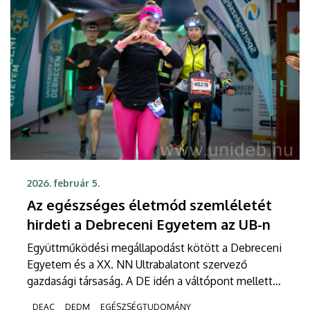
2026. február 5.
Az egészséges életmód szemléletét
hirdeti a Debreceni Egyetem az UB-n
Együttműködési megállapodást kötött a Debreceni
Egyetem és a XX. NN Ultrabalatont szervező
gazdasági társaság. A DE idén a váltópont mellett
szakmai támogatást is nyújt a Projekt 418
DEAC
DEDM
EGÉSZSÉGTUDOMÁNY