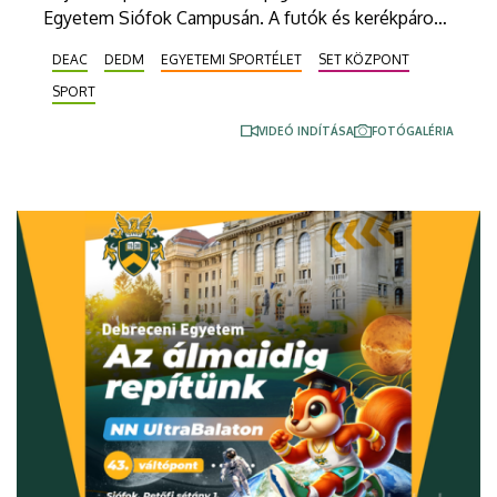
Egyetem Siófok Campusán. A futók és kerékpáros
kísérőik visszajelzései alapján minden várakozást
DEAC
DEDM
EGYETEMI SPORTÉLET
SET KÖZPONT
fölülmúlt az egyetemi váltópont, ahol az
SPORT
intézmény falai között is átfuthattak és
áttekerhettek. Debreceni sikerek is születtek a
VIDEÓ INDÍTÁSA
FOTÓGALÉRIA
viadalon.