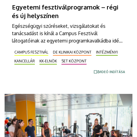
Egyetemi fesztiválprogramok – régi
és új helyszínen
Egészségügyi szűréseket, vizsgálatokat és
tanácsadást is kínál a Campus Fesztivál
látogatóinak az egyetemi programkavalkádba idén
becsatlakozott SET Központ a Nagyerdei Stadion
CAMPUS FESZTIVÁL
DE KLINIKAI KÖZPONT
INTÉZMÉNYI
földszintjén. Az egyetem és a központ vezetői,
KANCELLÁR
KK-ELNÖK
SET KÖZPONT
valamint a szervezők szerda délután közösen
tartottak bejárást az új helyszínen.
VIDEÓ INDÍTÁSA