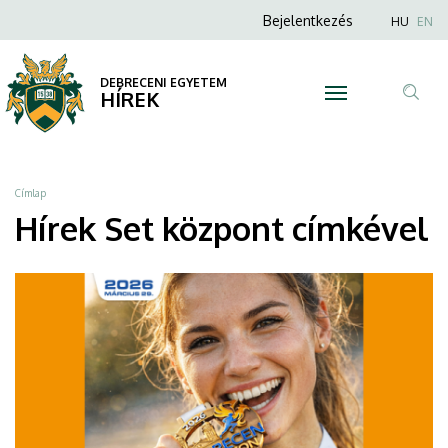
Set
Ugrás
Anonim
Nyel
Bejelentkezés
HU
EN
a
Felhasználói
központ
tartalomra
fiók
DEBRECENI EGYETEM
|
HÍREK
menüje
Tar
DEBRECENI
ker
EGYETEM
Morzsa
Címlap
Hírek Set központ címkével