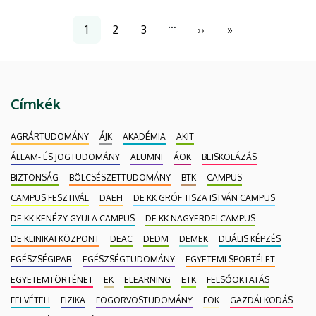
Oldalszámozás
…
1
2
3
››
»
Jelenlegi
Page
Page
Következő
Utolsó
oldal
oldal
oldal
Címkék
AGRÁRTUDOMÁNY
ÁJK
AKADÉMIA
AKIT
ÁLLAM- ÉS JOGTUDOMÁNY
ALUMNI
ÁOK
BEISKOLÁZÁS
BIZTONSÁG
BÖLCSÉSZETTUDOMÁNY
BTK
CAMPUS
CAMPUS FESZTIVÁL
DAEFI
DE KK GRÓF TISZA ISTVÁN CAMPUS
DE KK KENÉZY GYULA CAMPUS
DE KK NAGYERDEI CAMPUS
DE KLINIKAI KÖZPONT
DEAC
DEDM
DEMEK
DUÁLIS KÉPZÉS
EGÉSZSÉGIPAR
EGÉSZSÉGTUDOMÁNY
EGYETEMI SPORTÉLET
EGYETEMTÖRTÉNET
EK
ELEARNING
ETK
FELSŐOKTATÁS
FELVÉTELI
FIZIKA
FOGORVOSTUDOMÁNY
FOK
GAZDÁLKODÁS