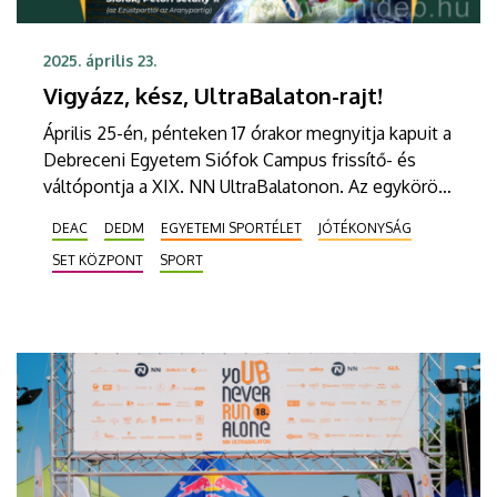
2025. április 23.
Vigyázz, kész, UltraBalaton-rajt!
Április 25-én, pénteken 17 órakor megnyitja kapuit a
Debreceni Egyetem Siófok Campus frissítő- és
váltópontja a XIX. NN UltraBalatonon. Az egykörös
tókerülő versenyen először találkozhatnak a
DEAC
DEDM
EGYETEMI SPORTÉLET
JÓTÉKONYSÁG
sportolók a DE aktivitásaival, játékaival,
SET KÖZPONT
SPORT
ajándékaival. Sőt, a résztvevők az egyetem
„kozmikus” folyosóin is végigfutnak.