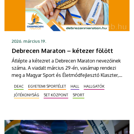
2026. március 19.
Debrecen Maraton – kétezer fölött
Átlépte a kétezret a Debrecen Maraton nevezőinek
száma. A viadalt március 29-én, vasárnap rendezi
meg a Magyar Sport és Életmódfejlesztő Klaszter, a
Debreceni Egyetem és Debrecen városa. A
DEAC
EGYETEMI SPORTÉLET
HALL
HALLGATÓK
versenyhez kapcsolódóan sport és
JÓTÉKONYSÁG
SET KÖZPONT
SPORT
fenntarthatósági expót is rendeznek.