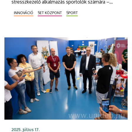
stresszkezelő alkalmazás sportolók számára –
többek között ilyen innovációkat fejlesztenek azok
INNOVÁCIÓ
SET KÖZPONT
SPORT
a hazai sportvállalkozások, melyeket az egyetemi
sportökoszisztéma segít. A támogatott cégek a
Sportdiagnosztikai, Életmód és Terápiás
Központban mutatkoztak be.
2025. július 17.