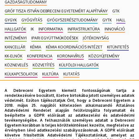
GAZDASÁGTUDOMÁNY
GRÓF TISZA ISTVÁN DEBRECENI EGYETEMÉRT ALAPÍTVÁNY
GTK
GYGYK
GYÓGYÍTÁS
GYÓGYSZERÉSZTUDOMÁNY
GYTK
HALL
HALLGATÓK
IK
INFORMATIKA
INFRASTRUKTÚRA
INNOVÁCIÓ
INTÉZMÉNYI
IPARI EGYÜTTMŰKÖDÉSEK
JÓTÉKONYSÁG
KANCELLÁR
KÉMIA
KÉMIA KOORDINÁCIÓS INTÉZET
KITÜNTETÉS
KK-ELNÖK
KONFERENCIA
KORONAVÍRUS
KÖZGYŰJTEMÉNY
KÖZNEVELÉS
KÖZVETÍTÉS
KÜLFÖLDI HALLGATÓK
KÜLKAPCSOLATOK
KULTÚRA
KUTATÁS
MAGÁNEGÉSZSÉGÜGYI SZOLGÁLTATÁS
MÉK
MK
A Debreceni Egyetem kiemelt fontosságúnak tartja a
MOBILITÁSI PROGRAM
MULTIMÉDIA
MŰSZAKI
NEKROLÓG
rendelkezésére bocsátott, illetve birtokába jutott személyes adatok
védelmét. Ezúton tájékoztatjuk Önt, hogy a Debreceni Egyetem a
NÉPEGÉSZSÉGÜGY
NEUROTECH
NEVELÉSTUDOMÁNY
NK
2018. május 25. napjától kötelezően alkalmazandó Általános
OKTATÁS
ORVOSTUDOMÁNY
PEDAGÓGUSKÉPZŐ KÖZPONT
Adatvédelmi Rendelet alapján felülvizsgálta folyamatait és
beépítette a GDPR előírásait az adatkezelési és adatvédelmi
PONTHATÁROK
RAK
RANGSOR
REKTOR
SET KÖZPONT
tevékenységébe. A felhasználók személyes adatait a Debreceni
Egyetem korábban is teljes körültekintéssel kezelte, megfelelve az
SIÓFOK CAMPUS
SPORT
SPORTTUDOMÁNYOK
STUDYVERSITY
érvényben lévő adatkezelési szabályozásoknak. A GDPR előírásait
követve frissítettük Adatvédelmi Tájékoztatónkat, amelyet az
SZENIOR EGYETEM
SZOLNOK CAMPUS
TÁRSADALOMTUDOMÁNY