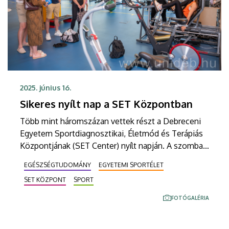
2025. június 16.
Sikeres nyílt nap a SET Központban
Több mint háromszázan vettek részt a Debreceni
Egyetem Sportdiagnosztikai, Életmód és Terápiás
Központjának (SET Center) nyílt napján. A szombati
esemény célja az volt, hogy bemutassák, milyen
EGÉSZSÉGTUDOMÁNY
EGYETEMI SPORTÉLET
korszerű, tudományos alapú módszerek és
SET KÖZPONT
SPORT
szolgáltatások állnak rendelkezésre azok számára,
akik életmódot kívánnak váltani, hobbisportolóként
FOTÓGALÉRIA
fejlődésre törekednek, vagy „csak” tudatosabban
szeretnének tenni egészségükért.