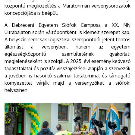
központú megközelítés a Maratonman versenysorozatok
koncepciójába is beépül.
A Debreceni Egyetem Siófok Campusa a XX. NN
Ultrabalaton során váltópontként is kiemelt szerepet kap.
A helyszín nemcsak logisztikai szempontból jelent fontos
állomást a versenyben, hanem az egyetem
egészségközpontú szemléletének gyakorlati
megjelenéseként is szolgál. A 2025. évi esemény kedvező
tapasztalatai és pozitív visszajelzései alapján a szervezők
a jövőben is hasonló szakmai tartalommal és támogató
környezettel várják majd a versenyzőket a siófoki
helyszínen.