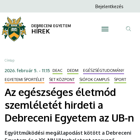
Az
Ugrás
Anonim
Bejelentkezés
a
N
Felhasználói
egészséges
tartalomra
fiók
DEBRECENI EGYETEM
életmód
HÍREK
menüje
Tar
szemléletét
ker
hirdeti
Morzsa
Címlap
a
2026. február 5. - 11:15
DEAC
DEDM
EGÉSZSÉGTUDOMÁNY
Debreceni
EGYETEMI SPORTÉLET
SET KÖZPONT
SIÓFOK CAMPUS
SPORT
Az egészséges életmód
Egyetem
szemléletét hirdeti a
az
Debreceni Egyetem az UB-n
UB-
n
Együttműködési megállapodást kötött a Debreceni