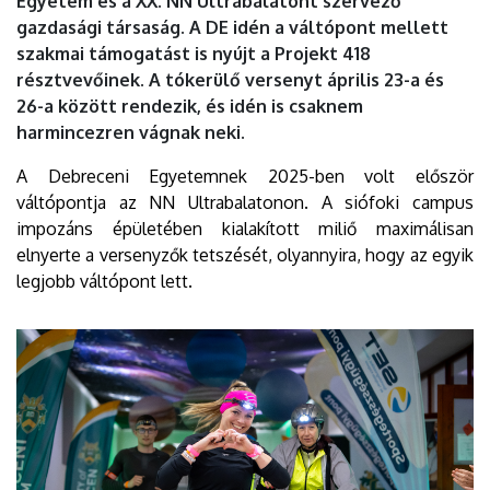
Egyetem és a XX. NN Ultrabalatont szervező
|
gazdasági társaság. A DE idén a váltópont mellett
szakmai támogatást is nyújt a Projekt 418
DEBRECENI
résztvevőinek. A tókerülő versenyt április 23-a és
EGYETEM
26-a között rendezik, és idén is csaknem
harmincezren vágnak neki.
A Debreceni Egyetemnek 2025-ben volt először
váltópontja az NN Ultrabalatonon. A siófoki campus
impozáns épületében kialakított miliő maximálisan
elnyerte a versenyzők tetszését, olyannyira, hogy az egyik
legjobb váltópont lett.