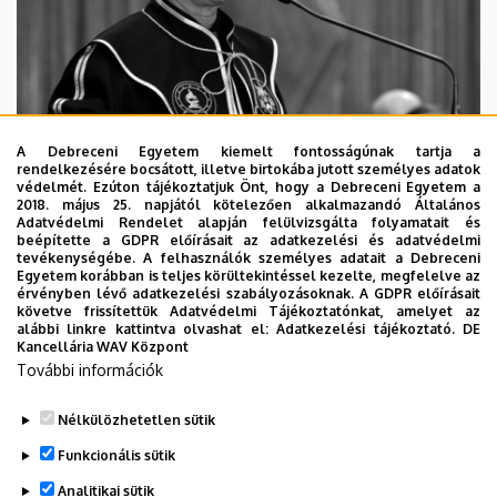
A Debreceni Egyetem kiemelt fontosságúnak tartja a
rendelkezésére bocsátott, illetve birtokába jutott személyes adatok
védelmét. Ezúton tájékoztatjuk Önt, hogy a Debreceni Egyetem a
2018. május 25. napjától kötelezően alkalmazandó Általános
Adatvédelmi Rendelet alapján felülvizsgálta folyamatait és
2026. augusztus 5.
beépítette a GDPR előírásait az adatkezelési és adatvédelmi
Díszdoktorát gyászolja a Debreceni
tevékenységébe. A felhasználók személyes adatait a Debreceni
Egyetem korábban is teljes körültekintéssel kezelte, megfelelve az
Egyetem
érvényben lévő adatkezelési szabályozásoknak. A GDPR előírásait
követve frissítettük Adatvédelmi Tájékoztatónkat, amelyet az
alábbi linkre kattintva olvashat el:
Adatkezelési tájékoztató.
DE
INTÉZMÉNYI
TTK
TUDOMÁNY
Kancellária WAV Központ
További információk
Nélkülözhetetlen sütik
Funkcionális sütik
Analitikai sütik