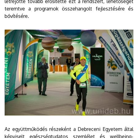
létrejötte tovább erősítette ezt a rendszert, lehetőséget
teremtve a programok összehangolt fejlesztésére és
bővítésére.
Az együttműködés részeként a Debreceni Egyetem által
képviselt egészségtudatos szemlélet és wellbeing-