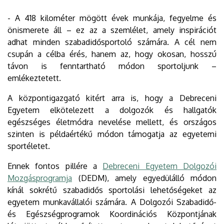
- A 418 kilométer mögött évek munkája, fegyelme és
önismerete áll – ez az a szemlélet, amely inspirációt
adhat minden szabadidősportoló számára. A cél nem
csupán a célba érés, hanem az, hogy okosan, hosszú
távon is fenntartható módon sportoljunk –
emlékeztetett.
A központigazgató kitért arra is, hogy a Debreceni
Egyetem elkötelezett a dolgozók és hallgatók
egészséges életmódra nevelése mellett, és országos
szinten is példaértékű módon támogatja az egyetemi
sportéletet.
Ennek fontos pillére a
Debreceni Egyetem Dolgozói
Mozgásprogramja
(DEDM), amely egyedülálló módon
kínál sokrétű szabadidős sportolási lehetőségeket az
egyetem munkavállalói számára. A Dolgozói Szabadidő-
és Egészségprogramok Koordinációs Központjának