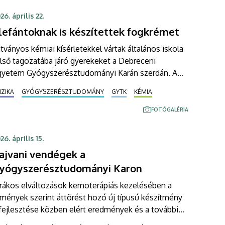
 iparág szoros, tartalmi együttműködésével.
26. április 22.
lefántoknak is készítettek fogkrémet
tványos kémiai kísérletekkel vártak általános iskola
lső tagozatába járó gyerekeket a Debreceni
gyetem Gyógyszerésztudományi Karán szerdán. A
öld napjához kapcsolódó program szervezői remélik,
IZIKA
GYÓGYSZERÉSZTUDOMÁNY
GYTK
KÉMIA
gy egyre több fiatal választ majd
ermészettudományokhoz kötődő pályát.
FOTÓGALÉRIA
26. április 15.
ajvani vendégek a
yógyszerésztudományi Karon
 rákos elváltozások kemoterápiás kezelésében a
mények szerint áttörést hozó új típusú készítmény
fejlesztése közben elért eredmények és a további
ladatok álltak a középpontjában annak a