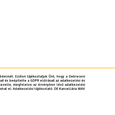
édelmét. Ezúton tájékoztatjuk Önt, hogy a Debreceni
it és beépítette a GDPR előírásait az adatkezelési és
kezelte, megfelelve az érvényben lévő adatkezelési
ashat el:
Adatkezelési tájékoztató.
DE Kancellária WAV