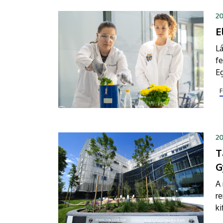
az
20
E
Lá
fe
E
F
F
ho
t
20
T
G
A
re
ki
fe