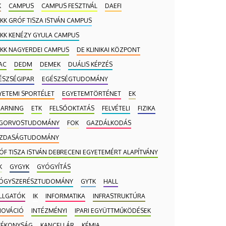
K
CAMPUS
CAMPUS FESZTIVÁL
DAEFI
 KK GRÓF TISZA ISTVÁN CAMPUS
 KK KENÉZY GYULA CAMPUS
 KK NAGYERDEI CAMPUS
DE KLINIKAI KÖZPONT
AC
DEDM
DEMEK
DUÁLIS KÉPZÉS
ÉSZSÉGIPAR
EGÉSZSÉGTUDOMÁNY
YETEMI SPORTÉLET
EGYETEMTÖRTÉNET
EK
EARNING
ETK
FELSŐOKTATÁS
FELVÉTELI
FIZIKA
GORVOSTUDOMÁNY
FOK
GAZDÁLKODÁS
ZDASÁGTUDOMÁNY
ÓF TISZA ISTVÁN DEBRECENI EGYETEMÉRT ALAPÍTVÁNY
K
GYGYK
GYÓGYÍTÁS
ÓGYSZERÉSZTUDOMÁNY
GYTK
HALL
LLGATÓK
IK
INFORMATIKA
INFRASTRUKTÚRA
NOVÁCIÓ
INTÉZMÉNYI
IPARI EGYÜTTMŰKÖDÉSEK
TÉKONYSÁG
KANCELLÁR
KÉMIA