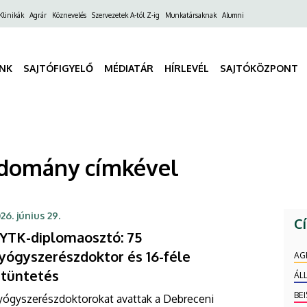
ő
Klinikák
Agrár
Köznevelés
Szervezetek A-tól Z-ig
Munkatársaknak
Alumni
gáció
INK
SAJTÓFIGYELŐ
MÉDIATÁR
HÍRLEVÉL
SAJTÓKÖZPONT
udomány címkével
26. június 29.
C
YTK-diplomaosztó: 75
yógyszerészdoktor és 16-féle
AG
itüntetés
ÁL
BE
yógyszerészdoktorokat avattak a Debreceni