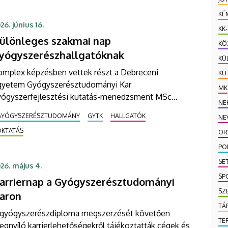
KÉ
26. június 16.
KK
ülönleges szakmai nap
KÖ
yógyszerészhallgatóknak
KÜ
omplex képzésben vettek részt a Debreceni
KU
gyetem Gyógyszerésztudományi Kar
MK
yógyszerfejlesztési kutatás-menedzsment MSc
NE
llgatói. Az interaktív oktatás elméleti alapozással
GYÓGYSZERÉSZTUDOMÁNY
GYTK
HALLGATÓK
NE
ezdődött, majd egy egyebek mellett biotechnológiai
OKTATÁS
 gyógyszeripari kutatási, valamint analitikai
OR
olgáltatásokat nyújtó dunakeszi cégnél
PO
lytatódott.
SE
26. május 4.
SP
arriernap a Gyógyszerésztudományi
SZ
aron
TÁ
 gyógyszerészdiploma megszerzését követően
TE
gnyíló karrierlehetőségekről tájékoztatták cégek és