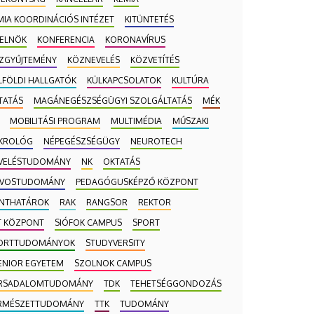
MIA KOORDINÁCIÓS INTÉZET
KITÜNTETÉS
-ELNÖK
KONFERENCIA
KORONAVÍRUS
ZGYŰJTEMÉNY
KÖZNEVELÉS
KÖZVETÍTÉS
LFÖLDI HALLGATÓK
KÜLKAPCSOLATOK
KULTÚRA
TATÁS
MAGÁNEGÉSZSÉGÜGYI SZOLGÁLTATÁS
MÉK
MOBILITÁSI PROGRAM
MULTIMÉDIA
MŰSZAKI
KROLÓG
NÉPEGÉSZSÉGÜGY
NEUROTECH
VELÉSTUDOMÁNY
NK
OKTATÁS
VOSTUDOMÁNY
PEDAGÓGUSKÉPZŐ KÖZPONT
NTHATÁROK
RAK
RANGSOR
REKTOR
T KÖZPONT
SIÓFOK CAMPUS
SPORT
ORTTUDOMÁNYOK
STUDYVERSITY
ENIOR EGYETEM
SZOLNOK CAMPUS
RSADALOMTUDOMÁNY
TDK
TEHETSÉGGONDOZÁS
RMÉSZETTUDOMÁNY
TTK
TUDOMÁNY