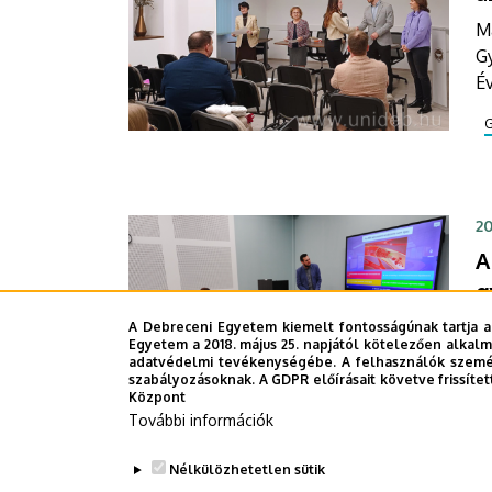
M
G
É
o
gy
i
20
A
g
Ö
A Debreceni Egyetem kiemelt fontosságúnak tartja a
Egyetem a 2018. május 25. napjától kötelezően alkalm
e
adatvédelmi tevékenységébe. A felhasználók személ
D
szabályozásoknak. A GDPR előírásait követve frissítet
Központ
s
További információk
és
cé
Nélkülözhetetlen sütik
fe