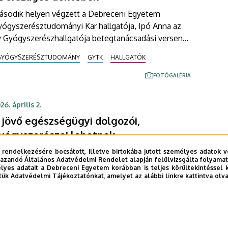
ásodik helyen végzett a Debreceni Egyetem
yógyszerésztudományi Kar hallgatója, Ipó Anna az
v Gyógyszerészhallgatója betegtanácsadási verseny
rszágos döntőjében. A megmérettetésen a
GYÓGYSZERÉSZTUDOMÁNY
GYTK
HALLGATÓK
ógyszerészeti képzést folytató hazai felsőoktatási
ntézmények hallgatói mérték össze tudásukat.
FOTÓGALÉRIA
26. április 2.
 jövő egészségügyi dolgozói,
yógyszerészei lehetnek
tödik alkalommal rendezte meg az országban
 rendelkezésére bocsátott, illetve birtokába jutott személyes adatok v
azandó Általános Adatvédelmi Rendelet alapján felülvizsgálta folyamata
gyedülálló természettudományos versenyét a
yes adatait a Debreceni Egyetem korábban is teljes körültekintéssel 
ebreceni Egyetem Gyógyszerésztudományi Kara. A
tük Adatvédelmi Tájékoztatónkat, amelyet az alábbi linkre kattintva olv
zervezők a természettudományok, az egészségügyi
GYÓGYSZERÉSZTUDOMÁNY
GYTK
TEHETSÉGGONDOZÁS
 a gyógyszerész pályák népszerűsítését tűzték ki fő
lul. A megmérettetés döntőjébe jutott diákok olyan
FOTÓGALÉRIA
lvételi pontokat vihetnek magukkal, amelyek sokat