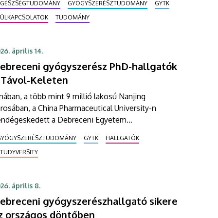
EGÉSZSÉGTUDOMÁNY
GYÓGYSZERÉSZTUDOMÁNY
GYTK
gbeszélésnek, amit a Taipei Medical University
KÜLKAPCSOLATOK
TUDOMÁNY
ékánhelyettese és a Debreceni Egyetem
yógyszerésztudományi Karának dékánja folytatott a
visvárosban.
26. április 14.
ebreceni gyógyszerész PhD-hallgatók
 Távol-Keleten
nában, a több mint 9 millió lakosú Nanjing
rosában, a China Pharmaceutical University-n
endégeskedett a Debreceni Egyetem
yógyszerésztudományi Karának kilenc PhD-
GYÓGYSZERÉSZTUDOMÁNY
GYTK
HALLGATÓK
llgatója. Az utazás elsődleges célja a két intézmény
STUDYVERSITY
özötti szakmai és tudományos együttműködés
mélyítése volt.
26. április 8.
ebreceni gyógyszerészhallgató sikere
z országos döntőben