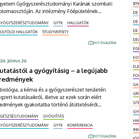
gyetem Gyógyszerésztudományi Karának szombati
BT
iplomaosztóján. Az intézmény Főépületének
DE
íszudvarán tartott ünnepségen 75-en vehették
DE
GYÓGYSZERÉSZTUDOMÁNY
GYTK
HALLGATÓK
zbe a tanulmányaik sikeres befejezéséről szóló
DE
KÜLFÖLDI HALLGATÓK
STUDYVERSITY
okumentumot. Összesen 16 különböző kitüntetést,
DE
ismerést is átadtak.
FOTÓGALÉRIA
EG
EG
26. június 26.
EL
utatástól a gyógyításig – a legújabb
FO
redmények
GA
biológia, a kémia és a gyógyszerészet területén
GR
gzett kutatásaikról, illetve az ezek során elért
GT
edmények gyakorlatba történő átültetéséről
ámolnak be a világ számos pontjáról érkezett
GY
EGÉSZSÉGTUDOMÁNY
GYÓGYÍTÁS
utatók a Debreceni Egyetemen egy csütörtökön
HA
GYÓGYSZERÉSZTUDOMÁNY
GYTK
KONFERENCIA
ezdődött háromnapos konferencián. Az angol nyelvű
IN
anácskozáson több mint százan vesznek részt.
FOTÓGALÉRIA
JÓ