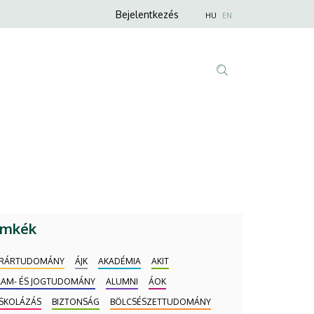
Anonim
Nyelvválaszt
Bejelentkezés
HU
EN
Felhasználói
fiók
menüje
Fő
Tartalom
navigáció
keresése
ímkék
RÁRTUDOMÁNY
ÁJK
AKADÉMIA
AKIT
LAM- ÉS JOGTUDOMÁNY
ALUMNI
ÁOK
ISKOLÁZÁS
BIZTONSÁG
BÖLCSÉSZETTUDOMÁNY