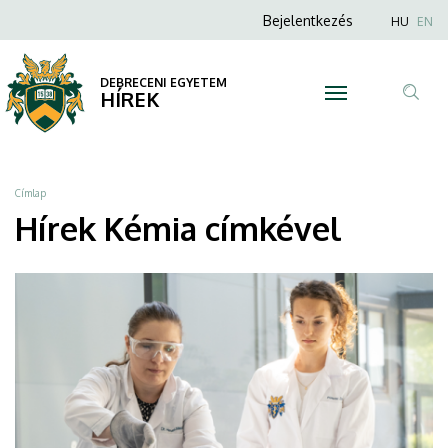
Kémia
Ugrás
Anonim
Nyel
Bejelentkezés
HU
EN
a
Felhasználói
|
tartalomra
fiók
DEBRECENI EGYETEM
DEBRECENI
HÍREK
menüje
Tar
EGYETEM
ker
Morzsa
Címlap
Hírek Kémia címkével