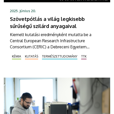
2025. június 20.
Szövetpótlás a világ legkisebb
sűrűségű szilárd anyagaival
Kiemelt kutatási eredményként mutatta be a
Central European Research Infrastructure
Consortium (CERIC) a Debreceni Egyetem
munkáját. A Természettudományi és Technológiai
KÉMIA
KUTATÁS
TERMÉSZETTUDOMÁNY
TTK
Kar Kémiai Intézet Szervetlen és Analitikai Kémiai
Tanszékén végzett alkalmazott kutatások
középpontjában az aerogélek állnak.