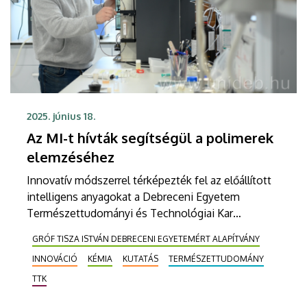
2025. június 18.
Az MI-t hívták segítségül a polimerek
elemzéséhez
Innovatív módszerrel térképezték fel az előállított
intelligens anyagokat a Debreceni Egyetem
Természettudományi és Technológiai Kar
szakemberei. A céljuk az volt, hogy a mesterséges
GRÓF TISZA ISTVÁN DEBRECENI EGYETEMÉRT ALAPÍTVÁNY
intelligencia segítségével megtudják, hogyan
INNOVÁCIÓ
KÉMIA
KUTATÁS
TERMÉSZETTUDOMÁNY
módosíthatják a vegyületek tulajdonságait.
TTK