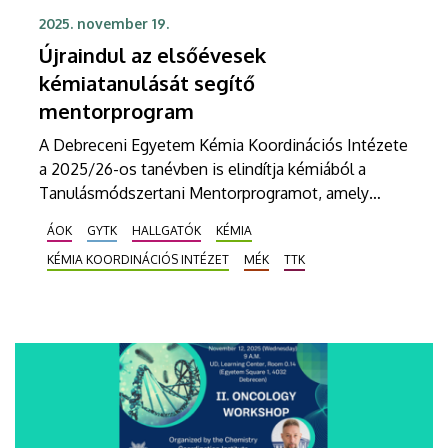
2025. november 19.
Újraindul az elsőévesek
kémiatanulását segítő
mentorprogram
A Debreceni Egyetem Kémia Koordinációs Intézete
a 2025/26-os tanévben is elindítja kémiából a
Tanulásmódszertani Mentorprogramot, amely
segítséget nyújt az elsőéves hallgatóknak a
ÁOK
GYTK
HALLGATÓK
KÉMIA
tananyag elsajátításához szükséges tanulási
KÉMIA KOORDINÁCIÓS INTÉZET
MÉK
TTK
módszerek fejlesztésében. A programra – amely
idén egy újdonsággal is bővül – még lehet
jelentkezni.