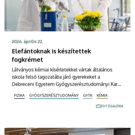
2026. április 22.
Elefántoknak is készítettek
fogkrémet
Látványos kémiai kísérletekkel vártak általános
iskola felső tagozatába járó gyerekeket a
Debreceni Egyetem Gyógyszerésztudományi Karán
szerdán. A Föld napjához kapcsolódó program
FIZIKA
GYÓGYSZERÉSZTUDOMÁNY
GYTK
KÉMIA
szervezői remélik, hogy egyre több fiatal választ
majd természettudományokhoz kötődő pályát.
FOTÓGALÉRIA