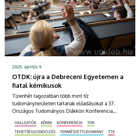
2025. április 9.
OTDK: újra a Debreceni Egyetemen a
fiatal kémikusok
Tizenhét tagozatban több mint tíz
tudományterületen tartanak előadásokat a 37.
Országos Tudományos Diákköri Konferencia
Kémiai és Vegyipari Szekciójában. A Debreceni
HALLGATÓK
KÉMIA
KONFERENCIA
TDK
Egyetemen rendezett tanácskozásra a helyi
TEHETSÉGGONDOZÁS
TERMÉSZETTUDOMÁNY
TTK
hallgatók mellett az ország számos felsőoktatási