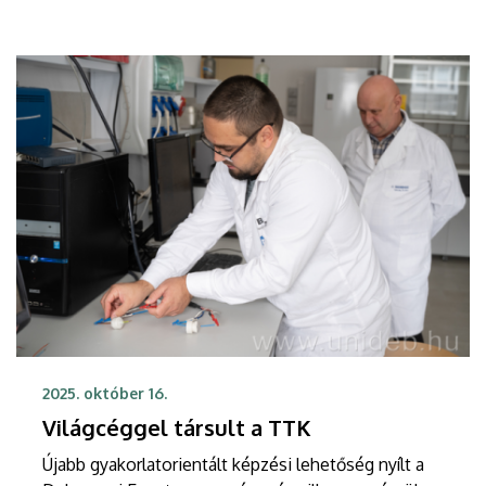
eredményeit. A workshopon több külföldi
szaktekintély is előadást tart.
2025. október 16.
Világcéggel társult a TTK
Újabb gyakorlatorientált képzési lehetőség nyílt a