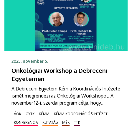
2025. november 5.
Onkológiai Workshop a Debreceni
Egyetemen
A Debreceni Egyetem Kémia Koordinációs Intézete
ismét megrendezi az Onkológiai Workshopot. A
november 12-i, szerdai program célja, hogy
elősegítse a daganatos betegségek kutatásában
ÁOK
GYTK
KÉMIA
KÉMIA KOORDINÁCIÓS INTÉZET
részt vevő egyetemi és nemzetközi szakemberek
KONFERENCIA
KUTATÁS
MÉK
TTK
közötti tudományos együttműködést, valamint
bemutassa az onkológiai kutatások legújabb