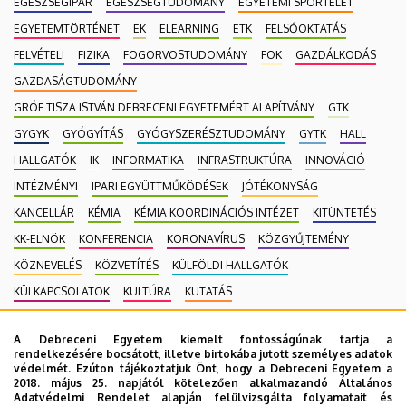
EGÉSZSÉGIPAR
EGÉSZSÉGTUDOMÁNY
EGYETEMI SPORTÉLET
EGYETEMTÖRTÉNET
EK
ELEARNING
ETK
FELSŐOKTATÁS
FELVÉTELI
FIZIKA
FOGORVOSTUDOMÁNY
FOK
GAZDÁLKODÁS
GAZDASÁGTUDOMÁNY
GRÓF TISZA ISTVÁN DEBRECENI EGYETEMÉRT ALAPÍTVÁNY
GTK
GYGYK
GYÓGYÍTÁS
GYÓGYSZERÉSZTUDOMÁNY
GYTK
HALL
HALLGATÓK
IK
INFORMATIKA
INFRASTRUKTÚRA
INNOVÁCIÓ
INTÉZMÉNYI
IPARI EGYÜTTMŰKÖDÉSEK
JÓTÉKONYSÁG
KANCELLÁR
KÉMIA
KÉMIA KOORDINÁCIÓS INTÉZET
KITÜNTETÉS
KK-ELNÖK
KONFERENCIA
KORONAVÍRUS
KÖZGYŰJTEMÉNY
KÖZNEVELÉS
KÖZVETÍTÉS
KÜLFÖLDI HALLGATÓK
KÜLKAPCSOLATOK
KULTÚRA
KUTATÁS
MAGÁNEGÉSZSÉGÜGYI SZOLGÁLTATÁS
MÉK
MK
A Debreceni Egyetem kiemelt fontosságúnak tartja a
MOBILITÁSI PROGRAM
MULTIMÉDIA
MŰSZAKI
NEKROLÓG
rendelkezésére bocsátott, illetve birtokába jutott személyes adatok
védelmét. Ezúton tájékoztatjuk Önt, hogy a Debreceni Egyetem a
NÉPEGÉSZSÉGÜGY
NEUROTECH
NEVELÉSTUDOMÁNY
NK
2018. május 25. napjától kötelezően alkalmazandó Általános
OKTATÁS
ORVOSTUDOMÁNY
PEDAGÓGUSKÉPZŐ KÖZPONT
Adatvédelmi Rendelet alapján felülvizsgálta folyamatait és