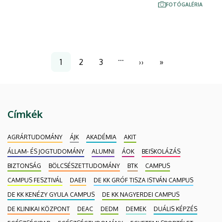
intézményéből érkeztek ifjú kutatók.
FOTÓGALÉRIA
Oldalszámozás
…
1
2
3
››
»
Jelenlegi
Page
Page
Következő
Utolsó
oldal
oldal
oldal
Címkék
AGRÁRTUDOMÁNY
ÁJK
AKADÉMIA
AKIT
ÁLLAM- ÉS JOGTUDOMÁNY
ALUMNI
ÁOK
BEISKOLÁZÁS
BIZTONSÁG
BÖLCSÉSZETTUDOMÁNY
BTK
CAMPUS
CAMPUS FESZTIVÁL
DAEFI
DE KK GRÓF TISZA ISTVÁN CAMPUS
DE KK KENÉZY GYULA CAMPUS
DE KK NAGYERDEI CAMPUS
DE KLINIKAI KÖZPONT
DEAC
DEDM
DEMEK
DUÁLIS KÉPZÉS