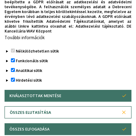
beépítette a GDPR előírásait az adatkezelési és adatvédelmi
PONTHATÁROK
RAK
RANGSOR
REKTOR
SET KÖZPONT
tevékenységébe. A felhasználók személyes adatait a Debreceni
Egyetem korábban is teljes körültekintéssel kezelte, megfelelve az
SIÓFOK CAMPUS
SPORT
SPORTTUDOMÁNYOK
STUDYVERSITY
érvényben lévő adatkezelési szabályozásoknak. A GDPR előírásait
követve frissítettük Adatvédelmi Tájékoztatónkat, amelyet az
SZENIOR EGYETEM
SZOLNOK CAMPUS
TÁRSADALOMTUDOMÁNY
alábbi linkre kattintva olvashat el:
Adatkezelési tájékoztató.
DE
Kancellária WAV Központ
TDK
TEHETSÉGGONDOZÁS
TERMÉSZETTUDOMÁNY
TTK
További információk
TUDOMÁNY
UD CATAPULT
YMSA
YOUDAY
ZENEMŰVÉSZET
ZK
ZÖLD EGYETEM
Nélkülözhetetlen sütik
Funkcionális sütik
Analitikai sütik
Hirdetési sütik
KIVÁLASZTOTTAK MENTÉSE
WITHDRAW CONSENT
DEBRECENI EGYETEM
ÖSSZES ELUTASÍTÁSA
Adatvédelem
Adatvédelem
ÖSSZES ELFOGADÁSA