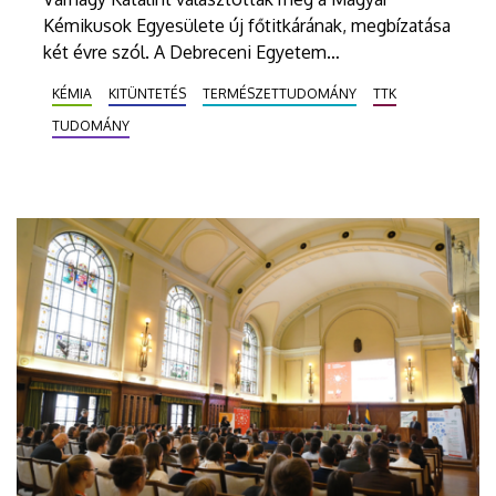
Kémikusok Egyesülete új főtitkárának, megbízatása
két évre szól. A Debreceni Egyetem
Természettudományi és Technológiai Kar Kémiai
KÉMIA
KITÜNTETÉS
TERMÉSZETTUDOMÁNY
TTK
Intézetének igazgatója a Náray-Szabó István
TUDOMÁNY
Tudományos Díjat is átvehette a szervezet
küldöttközgyűlésén.