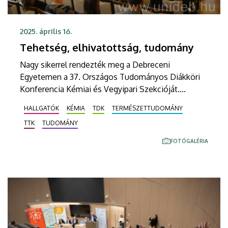
2025. április 16.
Tehetség, elhivatottság, tudomány
Nagy sikerrel rendezték meg a Debreceni
Egyetemen a 37. Országos Tudományos Diákköri
Konferencia Kémiai és Vegyipari Szekcióját.
Tizenhét tagozatban több mint tíz
HALLGATÓK
KÉMIA
TDK
TERMÉSZETTUDOMÁNY
tudományterületen hangzottak el előadások, a
TTK
TUDOMÁNY
helyi hallgatók mellett az ország számos
felsőoktatási intézményéből és a határon túlról is
FOTÓGALÉRIA
érkeztek ifjú kutatók a tanácskozásra.