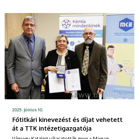
2025. június 10.
Főtitkári kinevezést és díjat vehetett
át a TTK intézetigazgatója
Várnagy Katalint választották meg a Magyar