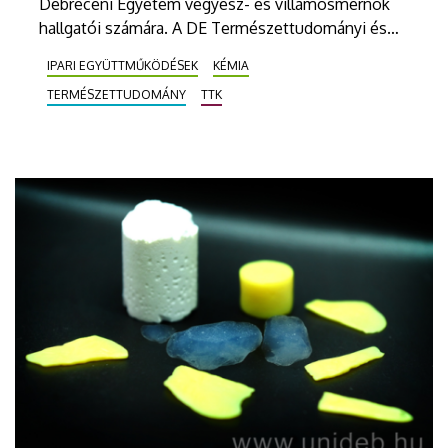
Debreceni Egyetem vegyész- és villamosmérnök
hallgatói számára. A DE Természettudományi és
Technológiai Kar a Szolnok mellett elektrolitgyárat
IPARI EGYÜTTMŰKÖDÉSEK
KÉMIA
építő KunlunChemmel kötött együttműködési
TERMÉSZETTUDOMÁNY
TTK
megállapodást, amely az oktatás mellett a kutatás-
fejlesztésre is kiterjed.