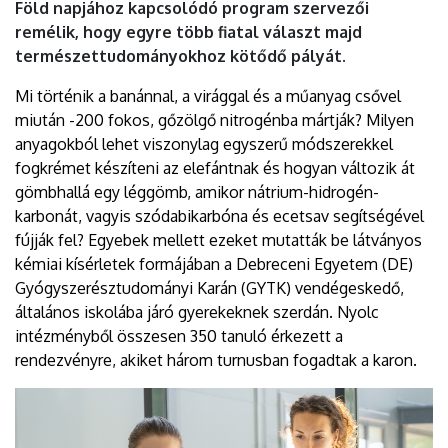
Föld napjához kapcsolódó program szervezői
remélik, hogy egyre több fiatal választ majd
természettudományokhoz kötődő pályát.
Mi történik a banánnal, a virággal és a műanyag csővel
miután -200 fokos, gőzölgő nitrogénba mártják? Milyen
anyagokból lehet viszonylag egyszerű módszerekkel
fogkrémet készíteni az elefántnak és hogyan változik át
gömbhallá egy léggömb, amikor nátrium-hidrogén-
karbonát, vagyis szódabikarbóna és ecetsav segítségével
fújják fel? Egyebek mellett ezeket mutatták be látványos
kémiai kísérletek formájában a Debreceni Egyetem (DE)
Gyógyszerésztudományi Karán (GYTK) vendégeskedő,
általános iskolába járó gyerekeknek szerdán. Nyolc
intézményből összesen 350 tanuló érkezett a
rendezvényre, akiket három turnusban fogadtak a karon.