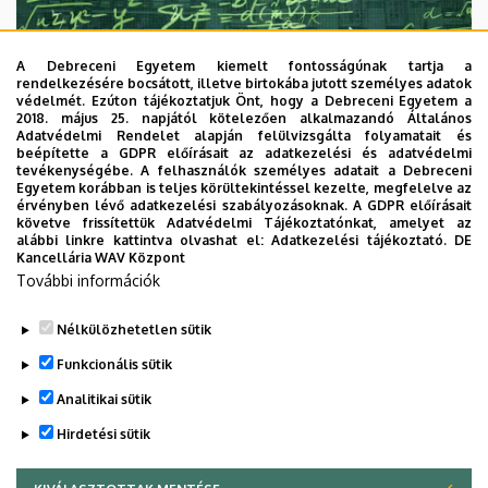
A Debreceni Egyetem kiemelt fontosságúnak tartja a
rendelkezésére bocsátott, illetve birtokába jutott személyes adatok
védelmét. Ezúton tájékoztatjuk Önt, hogy a Debreceni Egyetem a
2018. május 25. napjától kötelezően alkalmazandó Általános
Adatvédelmi Rendelet alapján felülvizsgálta folyamatait és
2026. augusztus 7.
beépítette a GDPR előírásait az adatkezelési és adatvédelmi
Univerzum: A Debreceni Egyetem
tevékenységébe. A felhasználók személyes adatait a Debreceni
Egyetem korábban is teljes körültekintéssel kezelte, megfelelve az
titkos receptjei
érvényben lévő adatkezelési szabályozásoknak. A GDPR előírásait
követve frissítettük Adatvédelmi Tájékoztatónkat, amelyet az
alábbi linkre kattintva olvashat el:
Adatkezelési tájékoztató.
DE
KUTATÁS
TUDOMÁNY
Kancellária WAV Központ
További információk
Nélkülözhetetlen sütik
Funkcionális sütik
Analitikai sütik
Hirdetési sütik