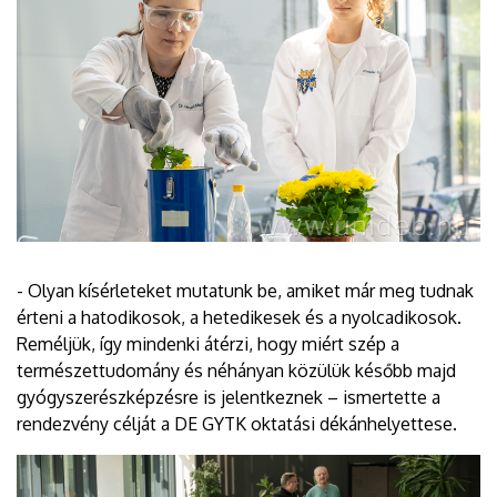
- Olyan kísérleteket mutatunk be, amiket már meg tudnak
érteni a hatodikosok, a hetedikesek és a nyolcadikosok.
Reméljük, így mindenki átérzi, hogy miért szép a
természettudomány és néhányan közülük később majd
gyógyszerészképzésre is jelentkeznek – ismertette a
rendezvény célját a DE GYTK oktatási dékánhelyettese.