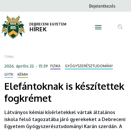
Elefántoknak
Ugrás
Anonim
Bejelentkezés
a
N
Felhasználói
is
tartalomra
fiók
DEBRECENI EGYETEM
készítettek
HÍREK
menüje
Tar
fogkrémet
ker
|
Morzsa
Címlap
DEBRECENI
2026. április 22. - 15:39
FIZIKA
GYÓGYSZERÉSZTUDOMÁNY
EGYETEM
GYTK
KÉMIA
Elefántoknak is készítettek
fogkrémet
Látványos kémiai kísérletekkel vártak általános
iskola felső tagozatába járó gyerekeket a Debreceni
Egyetem Gyógyszerésztudományi Karán szerdán. A