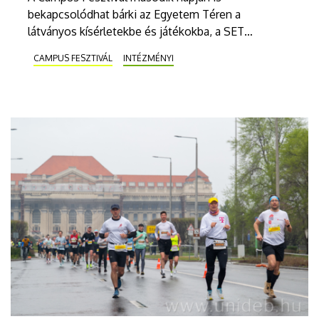
bekapcsolódhat bárki az Egyetem Téren a
látványos kísérletekbe és játékokba, a SET
Központban pedig újra megnyílik az Egészségpont.
CAMPUS FESZTIVÁL
INTÉZMÉNYI
Az Unipass-Alumni Színpadon délután érdekes
tudományos témákról beszélgetnek szakértők,
majd a humor és a zene kerül előtérbe, valamint ott
tartják a Pont iDE Partit. A Debreceni Egyetem
Színpadon is egymást váltják majd a sztárok, a
Follow The Flow és KKevin is színpadra lép.