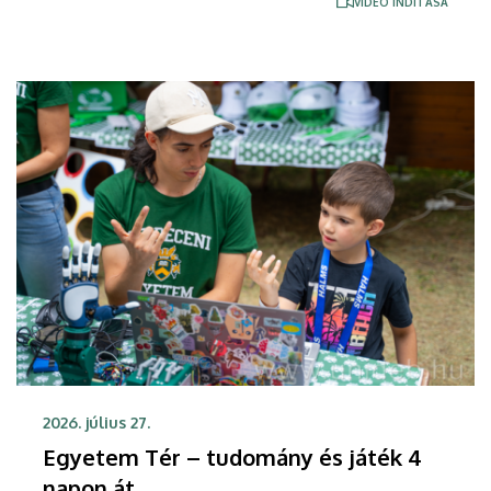
VIDEÓ INDÍTÁSA
mitől annyira népszerű az egyetem, és milyen
koncertekre látogattak el a fesztiválon.
2026. július 27.
Egyetem Tér – tudomány és játék 4
napon át