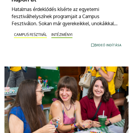
Hatalmas érdeklődés kísérte az egyetemi
fesztiválhelyszínek programjait a Campus
Fesztiválon. Sokan már gyerekeikkel, unokáikkal
tértek vissza, hogy újra belecsöppenjenek a
CAMPUS FESZTIVÁL
INTÉZMÉNYI
tudományos érdekességek, játékok és előadások
sokaságába.
VIDEÓ INDÍTÁSA