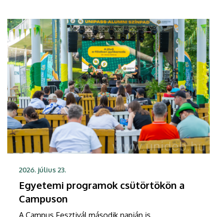
ahol a jól ismert rock klasszikusok mellett
vadonatúj feldolgozásokkal is várják a közönséget.
2026. július 23.
Egyetemi programok csütörtökön a
Campuson
A Campus Fesztivál második napján is