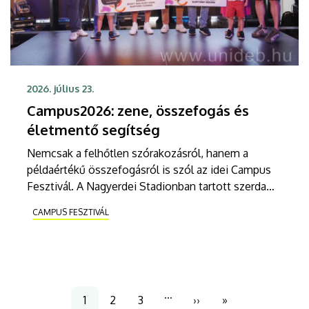
2026. július 23.
Campus2026: zene, összefogás és
életmentő segítség
Nemcsak a felhőtlen szórakozásról, hanem a
példaértékű összefogásról is szól az idei Campus
Fesztivál. A Nagyerdei Stadionban tartott szerda
esti ünnepélyes megnyitón 18 millió forintos
CAMPUS FESZTIVÁL
adományt adtak át két Duchenne-féle
izomsorvadásban szenvedő debreceni kisfiú, Ádin
és Beni külföldi génterápiájára.
Oldalszámozás
…
1
2
3
››
»
Jelenlegi
Page
Page
Következő
Utolsó