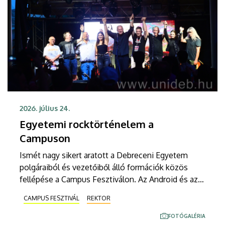
2026. július 24.
Egyetemi rocktörténelem a
Campuson
Ismét nagy sikert aratott a Debreceni Egyetem
polgáraiból és vezetőiből álló formációk közös
fellépése a Campus Fesztiválon. Az Android és az
Impact projekt közös koncertjén ikonikus hazai
CAMPUS FESZTIVÁL
REKTOR
slágerek is felcsendültek a Soproni Tehetség
Színpadán, ahol még a rektor is mikrofont ragadott.
FOTÓGALÉRIA