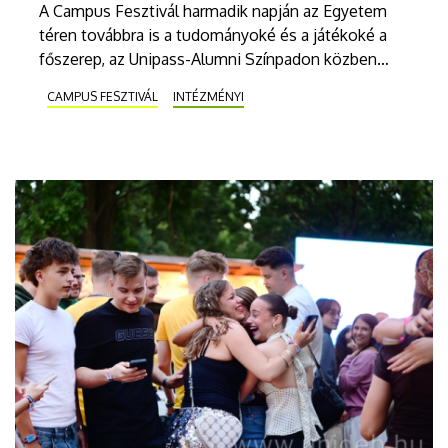
A Campus Fesztivál harmadik napján az Egyetem
téren továbbra is a tudományoké és a játékoké a
főszerep, az Unipass-Alumni Színpadon közben
egyebek mellett az egyre kevésbé hatékony
CAMPUS FESZTIVÁL
INTÉZMÉNYI
antibiotikumokról, a Bitcoinról és a képmáshoz
való jogról lesz szó. A Debreceni Egyetem
Színpadon ezen az estén a Blahalouisiana, a NOX
és az Animal Cannibals is fellép.