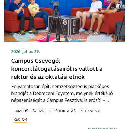
2026. július 29.
Campus Csevegő:
koncertlátogatásairól is vallott a
rektor és az oktatási elnök
Folyamatosan építi nemzetközileg is piacképes
brandjét a Debreceni Egyetem, melynek értékálló
népszerűségét a Campus Fesztivál is erősíti –
fogalmazott Bács Zoltán rektor, aki Fenyves
CAMPUS FESZTIVÁL
FELSŐOKTATÁS
INTÉZMÉNYI
Veronika oktatási elnökkel a Campus TV
REKTOR
podcastbeszélgetésében mutatta be az
intézményt. Az egyetemi vezetők azt is elárulták,