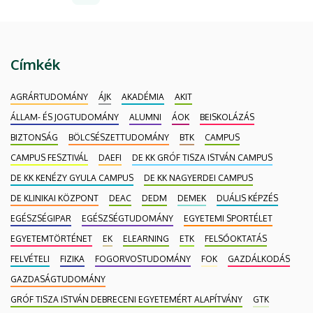
oldal
oldal
oldal
Címkék
AGRÁRTUDOMÁNY
ÁJK
AKADÉMIA
AKIT
ÁLLAM- ÉS JOGTUDOMÁNY
ALUMNI
ÁOK
BEISKOLÁZÁS
BIZTONSÁG
BÖLCSÉSZETTUDOMÁNY
BTK
CAMPUS
CAMPUS FESZTIVÁL
DAEFI
DE KK GRÓF TISZA ISTVÁN CAMPUS
DE KK KENÉZY GYULA CAMPUS
DE KK NAGYERDEI CAMPUS
DE KLINIKAI KÖZPONT
DEAC
DEDM
DEMEK
DUÁLIS KÉPZÉS
EGÉSZSÉGIPAR
EGÉSZSÉGTUDOMÁNY
EGYETEMI SPORTÉLET
EGYETEMTÖRTÉNET
EK
ELEARNING
ETK
FELSŐOKTATÁS
FELVÉTELI
FIZIKA
FOGORVOSTUDOMÁNY
FOK
GAZDÁLKODÁS
GAZDASÁGTUDOMÁNY
GRÓF TISZA ISTVÁN DEBRECENI EGYETEMÉRT ALAPÍTVÁNY
GTK