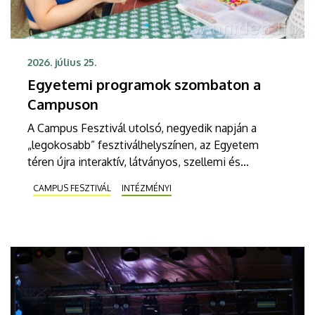
2026. július 25.
Egyetemi programok szombaton a
Campuson
A Campus Fesztivál utolsó, negyedik napján a
„legokosabb” fesztiválhelyszínen, az Egyetem
téren újra interaktív, látványos, szellemi és
kulturális feltöltődést kínáló programokon
CAMPUS FESZTIVÁL
INTÉZMÉNYI
vehetnek részt a fesztiválozók. Az Unipass-Alumni
Színpadon egyebek mellett a talaj egészségéről, a
helyes kultúrafogyasztási szokásokról, valamint a
világot formáló matematikai gondolkodásmódról
lesz szó. A Debreceni Egyetem Színpadon ott lesz
a fellépők között L.L. Junior, OG FLUOR és a
SHYGYS.