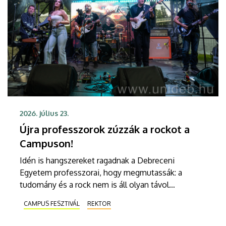
2026. július 23.
Újra professzorok zúzzák a rockot a
Campuson!
Idén is hangszereket ragadnak a Debreceni
Egyetem professzorai, hogy megmutassák: a
tudomány és a rock nem is áll olyan távol
egymástól. Csütörtökön az Android és az Impact
CAMPUS FESZTIVÁL
REKTOR
project közös formációja robbantja be az estét a
Campus Fesztivál Soproni Tehetség Színpadán,