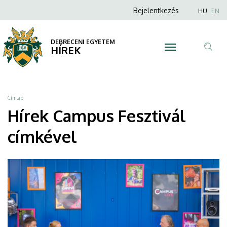
Campus
Ugrás
Anonim
Nyel
Bejelentkezés
HU
EN
a
Felhasználói
Fesztivál
tartalomra
fiók
DEBRECENI EGYETEM
|
HÍREK
menüje
Tar
DEBRECENI
ker
EGYETEM
Morzsa
Címlap
Hírek Campus Fesztivál
címkével