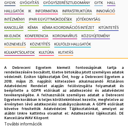
GYGYK
GYÓGYÍTÁS
GYÓGYSZERÉSZTUDOMÁNY
GYTK
HALL
HALLGATÓK
IK
INFORMATIKA
INFRASTRUKTÚRA
INNOVÁCIÓ
INTÉZMÉNYI
IPARI EGYÜTTMŰKÖDÉSEK
JÓTÉKONYSÁG
KANCELLÁR
KÉMIA
KÉMIA KOORDINÁCIÓS INTÉZET
KITÜNTETÉS
KK-ELNÖK
KONFERENCIA
KORONAVÍRUS
KÖZGYŰJTEMÉNY
KÖZNEVELÉS
KÖZVETÍTÉS
KÜLFÖLDI HALLGATÓK
KÜLKAPCSOLATOK
KULTÚRA
KUTATÁS
MAGÁNEGÉSZSÉGÜGYI SZOLGÁLTATÁS
MÉK
MK
A Debreceni Egyetem kiemelt fontosságúnak tartja a
MOBILITÁSI PROGRAM
MULTIMÉDIA
MŰSZAKI
NEKROLÓG
rendelkezésére bocsátott, illetve birtokába jutott személyes adatok
védelmét. Ezúton tájékoztatjuk Önt, hogy a Debreceni Egyetem a
NÉPEGÉSZSÉGÜGY
NEUROTECH
NEVELÉSTUDOMÁNY
NK
2018. május 25. napjától kötelezően alkalmazandó Általános
OKTATÁS
ORVOSTUDOMÁNY
PEDAGÓGUSKÉPZŐ KÖZPONT
Adatvédelmi Rendelet alapján felülvizsgálta folyamatait és
beépítette a GDPR előírásait az adatkezelési és adatvédelmi
PONTHATÁROK
RAK
RANGSOR
REKTOR
SET KÖZPONT
tevékenységébe. A felhasználók személyes adatait a Debreceni
Egyetem korábban is teljes körültekintéssel kezelte, megfelelve az
SIÓFOK CAMPUS
SPORT
SPORTTUDOMÁNYOK
STUDYVERSITY
érvényben lévő adatkezelési szabályozásoknak. A GDPR előírásait
követve frissítettük Adatvédelmi Tájékoztatónkat, amelyet az
SZENIOR EGYETEM
SZOLNOK CAMPUS
TÁRSADALOMTUDOMÁNY
alábbi linkre kattintva olvashat el:
Adatkezelési tájékoztató.
DE
Kancellária WAV Központ
TDK
TEHETSÉGGONDOZÁS
TERMÉSZETTUDOMÁNY
TTK
További információk
TUDOMÁNY
UD CATAPULT
YMSA
YOUDAY
ZENEMŰVÉSZET