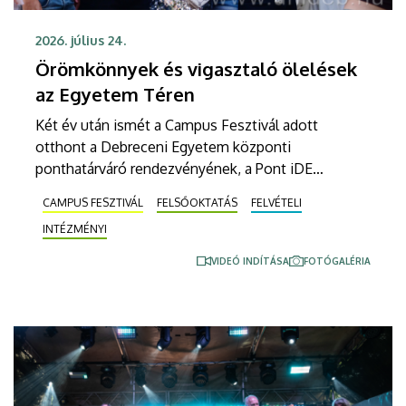
2026. július 24.
Örömkönnyek és vigasztaló ölelések
az Egyetem Téren
Két év után ismét a Campus Fesztivál adott
otthont a Debreceni Egyetem központi
ponthatárváró rendezvényének, a Pont iDE
Partinak. Az Egyetem Téren a felvételizők együtt
CAMPUS FESZTIVÁL
FELSŐOKTATÁS
FELVÉTELI
izgulhatták végig a ponthúzás pillanatait, a
INTÉZMÉNYI
Debreceni Egyetem legújabb gólyáit az intézmény
vezetői köszöntötték.
VIDEÓ INDÍTÁSA
FOTÓGALÉRIA