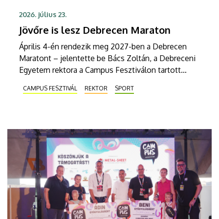
2026. július 23.
Jövőre is lesz Debrecen Maraton
Április 4-én rendezik meg 2027-ben a Debrecen
Maratont – jelentette be Bács Zoltán, a Debreceni
Egyetem rektora a Campus Fesztiválon tartott
szerdai sajtótájékoztatón. A Debrecen Maraton
CAMPUS FESZTIVÁL
REKTOR
SPORT
olyan közösségi ünnep, amelyen sportolók és
lelkes amatőrök együtt tapasztalhatják meg a futás
erejét és örömét.