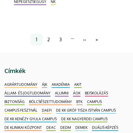
NÉPEGÉSZSÉGÜGY
NK
a gyerekek és a szülők figyelmét is felhívták az
egészséges életmód fontosságára.
Oldalszámozás
…
1
2
3
››
»
Jelenlegi
Page
Page
Következő
Utolsó
oldal
oldal
oldal
Címkék
AGRÁRTUDOMÁNY
ÁJK
AKADÉMIA
AKIT
ÁLLAM- ÉS JOGTUDOMÁNY
ALUMNI
ÁOK
BEISKOLÁZÁS
BIZTONSÁG
BÖLCSÉSZETTUDOMÁNY
BTK
CAMPUS
CAMPUS FESZTIVÁL
DAEFI
DE KK GRÓF TISZA ISTVÁN CAMPUS
DE KK KENÉZY GYULA CAMPUS
DE KK NAGYERDEI CAMPUS
DE KLINIKAI KÖZPONT
DEAC
DEDM
DEMEK
DUÁLIS KÉPZÉS