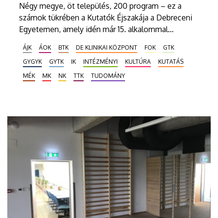
Négy megye, öt település, 200 program – ez a
számok tükrében a Kutatók Éjszakája a Debreceni
Egyetemen, amely idén már 15. alkalommal
csatlakozik a rendezvénysorozathoz. A szeptember
ÁJK
ÁOK
BTK
DE KLINIKAI KÖZPONT
FOK
GTK
30-ai programokra már lehet regisztrálni a
GYGYK
GYTK
IK
INTÉZMÉNYI
KULTÚRA
KUTATÁS
https://kutatokejszakaja.hu/ weboldalon.
MÉK
MK
NK
TTK
TUDOMÁNY