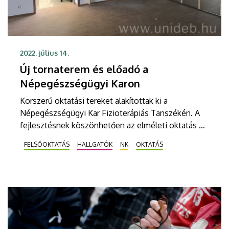
2022. július 14.
Új tornaterem és előadó a
Népegészségügyi Karon
Korszerű oktatási tereket alakítottak ki a
Népegészségügyi Kar Fizioterápiás Tanszékén. A
fejlesztésnek köszönhetően az elméleti oktatás és
a gyógytornászhallgatók gyakorlati képzése is
FELSŐOKTATÁS
HALLGATÓK
NK
OKTATÁS
színvonalasabb körülmények között történik a
jövőben.