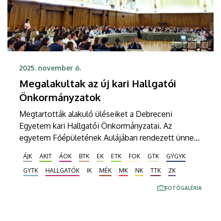
2025. november 6.
Megalakultak az új kari Hallgatói
Önkormányzatok
Megtartották alakuló üléseiket a Debreceni
Egyetem kari Hallgatói Önkormányzatai. Az
egyetem Főépületének Aulájában rendezett ünnepi
tanácsülésen megválasztották a kari hallgatói
ÁJK
AKIT
ÁOK
BTK
EK
ETK
FOK
GTK
GYGYK
önkormányzatok elnökeit és alelnökeit, továbbá
GYTK
HALLGATÓK
IK
MÉK
MK
NK
TTK
ZK
átvették megbízóleveleiket a mandátumot nyert
képviselők.
FOTÓGALÉRIA