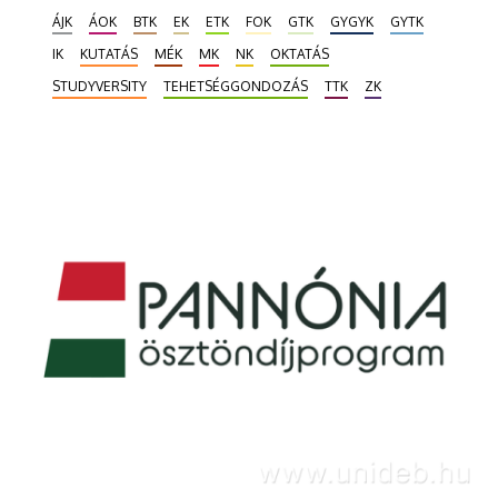
ösztöndíjprogramjának idei pályázatait bemutató
ÁJK
ÁOK
BTK
EK
ETK
FOK
GTK
GYGYK
GYTK
tájékoztatón a Debreceni Egyetem Nemzetközi
IK
KUTATÁS
MÉK
MK
NK
OKTATÁS
Irodájában. A Fulbright révén évente 25 hazai
hallgató, kutató, illetve oktató számára nyílik
STUDYVERSITY
TEHETSÉGGONDOZÁS
TTK
ZK
lehetőség tudományos kutatói munkára, szakmai
tapasztalatszerzésre az Amerikai Egyesült
Államokban.