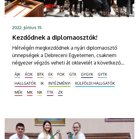
2022. június 15.
Kezdődnek a diplomaosztók!
Hétvégén megkezdődnek a nyári diplomaosztó
ünnepségek a Debreceni Egyetemen, csaknem
négyezer végzős veheti át oklevelét a következő
hetekben. Elsőként, június 17-én, pénteken 10 és 13
ÁJK
ÁOK
BTK
EK
FOK
GTK
GYGYK
GYTK
órai kezdettel a Gazdaságtudományi Kar végzett
HALLGATÓK
IK
INTÉZMÉNYI
KÜLFÖLDI HALLGATÓK
hallgatói veszik át oklevelüket a Főépület
Díszudvarán.
MÉK
MK
NK
TTK
ZK