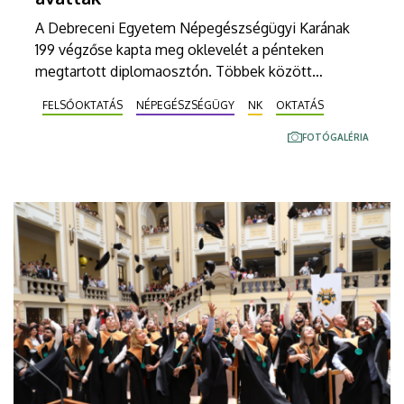
A Debreceni Egyetem Népegészségügyi Karának
199 végzőse kapta meg oklevelét a pénteken
megtartott diplomaosztón. Többek között
népegészségügyi ellenőrök, gyógytornászok,
FELSŐOKTATÁS
NÉPEGÉSZSÉGÜGY
NK
OKTATÁS
dietetikusok, népegészségügyi, egészségügyi
menedzserek tettek esküt a Díszudvaron rendezett
FOTÓGALÉRIA
ünnepségen.