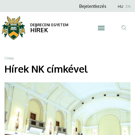
NK
Ugrás
Anonim
Nyel
Bejelentkezés
HU
EN
a
Felhasználói
|
tartalomra
fiók
DEBRECENI EGYETEM
DEBRECENI
HÍREK
menüje
Tar
EGYETEM
ker
Morzsa
Címlap
Hírek NK címkével