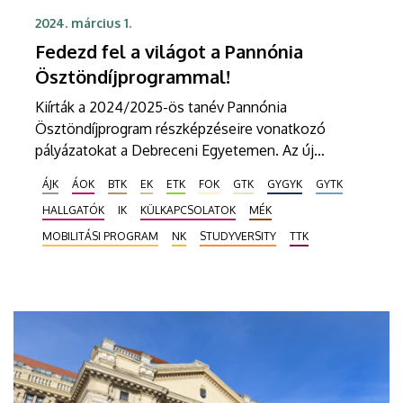
2024. március 1.
Fedezd fel a világot a Pannónia
Ösztöndíjprogrammal!
Kiírták a 2024/2025-ös tanév Pannónia
Ösztöndíjprogram részképzéseire vonatkozó
pályázatokat a Debreceni Egyetemen. Az új
mobilitási program segítségével a hallgatók a világ
ÁJK
ÁOK
BTK
EK
ETK
FOK
GTK
GYGYK
GYTK
bármely pontján folytathatják tanulmányaikat. A
HALLGATÓK
IK
KÜLKAPCSOLATOK
MÉK
diákok március 5-től, keddtől adhatják be
pályázataikat. A jelentkezési határidő március 24.
MOBILITÁSI PROGRAM
NK
STUDYVERSITY
TTK
éjfél.