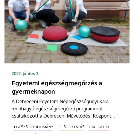
2022. június 3.
Egyetemi egészségmegőrzés a
gyermeknapon
A Debreceni Egyetem Népegészségügyi Kara
rendhagyó egészségmegőrző programmal
csatlakozott a Debreceni Művelődési Központ
homokkerti gyermeknapi rendezvényéhez. Az
EGÉSZSÉGTUDOMÁNY
FELSŐOKTATÁS
HALLGATÓK
eseményen a dietetikus és gyógytornász hallgatók