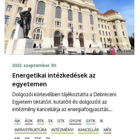
2022. szeptember 30.
Energetikai intézkedések az
egyetemen
Dolgozói körlevélben tájékoztatta a Debreceni
Egyetem oktatóit, kutatóit és dolgozóit az
intézmény kancellárja az energiafogyasztás
mérséklését célzó beavatkozási lehetőségekről. Az
ÁJK
ÁOK
BTK
EK
GTK
GYGYK
GYTK
IK
intézkedések október 1-jétől a tanulmányi időszak
INFRASTRUKTÚRA
INTÉZMÉNYI
KANCELLÁR
MÉK
végig december 9-ig hatályosak, és nem
korlátozzák az oktatási, illetve vizsgáztatási
MK
NK
TTK
ZK