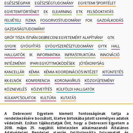
EGÉSZSÉGIPAR
EGÉSZSÉGTUDOMÁNY
EGYETEMI SPORTÉLET
EGYETEMTÖRTÉNET
EK
ELEARNING
ETK
FELSŐOKTATÁS
FELVÉTELI
FIZIKA
FOGORVOSTUDOMÁNY
FOK
GAZDÁLKODÁS
GAZDASÁGTUDOMÁNY
GRÓF TISZA ISTVÁN DEBRECENI EGYETEMÉRT ALAPÍTVÁNY
GTK
GYGYK
GYÓGYÍTÁS
GYÓGYSZERÉSZTUDOMÁNY
GYTK
HALL
HALLGATÓK
IK
INFORMATIKA
INFRASTRUKTÚRA
INNOVÁCIÓ
INTÉZMÉNYI
IPARI EGYÜTTMŰKÖDÉSEK
JÓTÉKONYSÁG
KANCELLÁR
KÉMIA
KÉMIA KOORDINÁCIÓS INTÉZET
KITÜNTETÉS
KK-ELNÖK
KONFERENCIA
KORONAVÍRUS
KÖZGYŰJTEMÉNY
KÖZNEVELÉS
KÖZVETÍTÉS
KÜLFÖLDI HALLGATÓK
KÜLKAPCSOLATOK
KULTÚRA
KUTATÁS
MAGÁNEGÉSZSÉGÜGYI SZOLGÁLTATÁS
MÉK
MK
A Debreceni Egyetem kiemelt fontosságúnak tartja a
MOBILITÁSI PROGRAM
MULTIMÉDIA
MŰSZAKI
NEKROLÓG
rendelkezésére bocsátott, illetve birtokába jutott személyes adatok
védelmét. Ezúton tájékoztatjuk Önt, hogy a Debreceni Egyetem a
NÉPEGÉSZSÉGÜGY
NEUROTECH
NEVELÉSTUDOMÁNY
NK
2018. május 25. napjától kötelezően alkalmazandó Általános
OKTATÁS
ORVOSTUDOMÁNY
PEDAGÓGUSKÉPZŐ KÖZPONT
Adatvédelmi Rendelet alapján felülvizsgálta folyamatait és