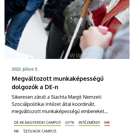
2022. július 5.
Megváltozott munkaképességű
dolgozók a DE-n
Sikeresen zárult a Slachta Margit Nemzeti
Szociálpolitikai Intézet által koordinált,
megváltozott munkaképességű embereket
támogató projekt, amelynek keretében a Debreceni
DE KK NAGYERDEI CAMPUS
GYTK
INTÉZMÉNYI
MK
Egyetem másfél éven át 32 munkavállalót tudott
NK
SZOLNOK CAMPUS
foglalkoztatni a csaknem 36 millió forintos