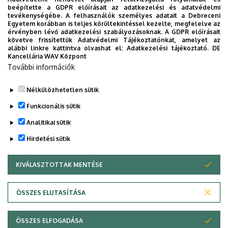
beépítette a GDPR előírásait az adatkezelési és adatvédelmi
PONTHATÁROK
RAK
RANGSOR
REKTOR
SET KÖZPONT
tevékenységébe. A felhasználók személyes adatait a Debreceni
Egyetem korábban is teljes körültekintéssel kezelte, megfelelve az
SIÓFOK CAMPUS
SPORT
SPORTTUDOMÁNYOK
STUDYVERSITY
érvényben lévő adatkezelési szabályozásoknak. A GDPR előírásait
követve frissítettük Adatvédelmi Tájékoztatónkat, amelyet az
SZENIOR EGYETEM
SZOLNOK CAMPUS
TÁRSADALOMTUDOMÁNY
alábbi linkre kattintva olvashat el:
Adatkezelési tájékoztató.
DE
Kancellária WAV Központ
TDK
TEHETSÉGGONDOZÁS
TERMÉSZETTUDOMÁNY
TTK
További információk
TUDOMÁNY
UD CATAPULT
YMSA
YOUDAY
ZENEMŰVÉSZET
ZK
ZÖLD EGYETEM
Nélkülözhetetlen sütik
Funkcionális sütik
Analitikai sütik
Hirdetési sütik
KIVÁLASZTOTTAK MENTÉSE
WITHDRAW CONSENT
DEBRECENI EGYETEM
ÖSSZES ELUTASÍTÁSA
Adatvédelem
Adatvédelem
ÖSSZES ELFOGADÁSA