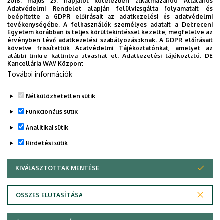
2018. május 25. napjától kötelezően alkalmazandó Általános
OKTATÁS
ORVOSTUDOMÁNY
PEDAGÓGUSKÉPZŐ KÖZPONT
Adatvédelmi Rendelet alapján felülvizsgálta folyamatait és
beépítette a GDPR előírásait az adatkezelési és adatvédelmi
PONTHATÁROK
RAK
RANGSOR
REKTOR
SET KÖZPONT
tevékenységébe. A felhasználók személyes adatait a Debreceni
Egyetem korábban is teljes körültekintéssel kezelte, megfelelve az
SIÓFOK CAMPUS
SPORT
SPORTTUDOMÁNYOK
STUDYVERSITY
érvényben lévő adatkezelési szabályozásoknak. A GDPR előírásait
követve frissítettük Adatvédelmi Tájékoztatónkat, amelyet az
SZENIOR EGYETEM
SZOLNOK CAMPUS
TÁRSADALOMTUDOMÁNY
alábbi linkre kattintva olvashat el:
Adatkezelési tájékoztató.
DE
Kancellária WAV Központ
TDK
TEHETSÉGGONDOZÁS
TERMÉSZETTUDOMÁNY
TTK
További információk
TUDOMÁNY
UD CATAPULT
YMSA
YOUDAY
ZENEMŰVÉSZET
ZK
ZÖLD EGYETEM
Nélkülözhetetlen sütik
Funkcionális sütik
Analitikai sütik
Hirdetési sütik
KIVÁLASZTOTTAK MENTÉSE
WITHDRAW CONSENT
DEBRECENI EGYETEM
ÖSSZES ELUTASÍTÁSA
Adatvédelem
Adatvédelem