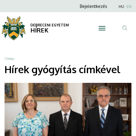
gyógyítás
Ugrás
Anonim
Nyel
Bejelentkezés
HU
EN
a
Felhasználói
|
tartalomra
fiók
DEBRECENI EGYETEM
DEBRECENI
HÍREK
menüje
Tar
EGYETEM
ker
Morzsa
Címlap
Hírek gyógyítás címkével