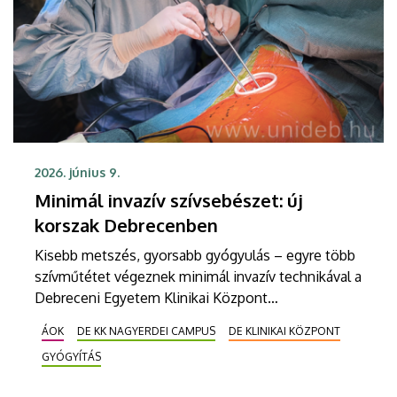
2026. június 9.
Minimál invazív szívsebészet: új
korszak Debrecenben
Kisebb metszés, gyorsabb gyógyulás – egyre több
szívműtétet végeznek minimál invazív technikával a
Debreceni Egyetem Klinikai Központ
szívsebészetén. A mindössze néhány centiméteres
ÁOK
DE KK NAGYERDEI CAMPUS
DE KLINIKAI KÖZPONT
metszéssel végzett beavatkozások kisebb
GYÓGYÍTÁS
megterhelést jelentenek a betegek számára,
csökkentik a műtét utáni fájdalmat és a