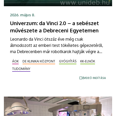
2026. május 8.
Univerzum: da Vinci 2.0 – a sebészet
művészete a Debreceni Egyetemen
Leonardo da Vinci ötszáz éve még csak
álmodozott az emberi test tökéletes gépezetéről,
ma Debrecenben már robotkarok hajtják végre a
legbonyolultabb műtéteket. Megnéztük, hogyan
ÁOK
DE KLINIKAI KÖZPONT
GYÓGYÍTÁS
KK-ELNÖK
válik a sebészet precíziós művészetté a Klinikai
TUDOMÁNY
Központban, ahol immár két csúcstechnológiás
rendszer is a betegek szolgálatába állt. Részletek a
VIDEÓ INDÍTÁSA
DE M. Tóth Ildikó Sajtóközpont saját gyártású
tudományos sorozatának legújabb riportjában.