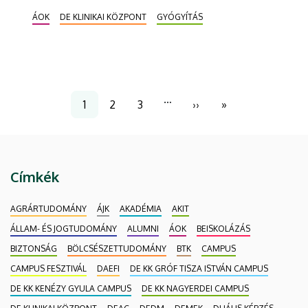
robotasszisztált mellkassebészeti
ÁOK
DE KLINIKAI KÖZPONT
GYÓGYÍTÁS
beavatkozásokat is, amely új dimenziókat nyit a
régió betegei számára. A 21. századi
csúcstechnológia alkalmazásával a műtét
pontosabb, biztonságosabb, ezáltal kisebb a
szövődmények kialakulásának esélye és gyorsabb a
Oldalszámozás
…
1
2
3
››
»
felépülés.
Jelenlegi
Page
Page
Következő
Utolsó
oldal
oldal
oldal
Címkék
AGRÁRTUDOMÁNY
ÁJK
AKADÉMIA
AKIT
ÁLLAM- ÉS JOGTUDOMÁNY
ALUMNI
ÁOK
BEISKOLÁZÁS
BIZTONSÁG
BÖLCSÉSZETTUDOMÁNY
BTK
CAMPUS
CAMPUS FESZTIVÁL
DAEFI
DE KK GRÓF TISZA ISTVÁN CAMPUS
DE KK KENÉZY GYULA CAMPUS
DE KK NAGYERDEI CAMPUS