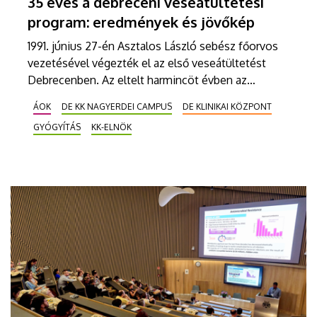
35 éves a debreceni veseátültetési
program: eredmények és jövőkép
1991. június 27-én Asztalos László sebész főorvos
vezetésével végezték el az első veseátültetést
Debrecenben. Az eltelt harmincöt évben az
intézményben több mint 1300 átültetés történt, a
ÁOK
DE KK NAGYERDEI CAMPUS
DE KLINIKAI KÖZPONT
transzplantációs centrum az ország meghatározó
GYÓGYÍTÁS
KK-ELNÖK
központjává vált. A következő időszak egyik
kiemelten fontos célja az élődonoros
vesetranszplantációk számának növelése.