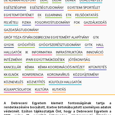
DE KLINIKAI KÖZPONT
DEAC
DEDM
DEMEK
DUÁLIS KÉPZÉS
EGÉSZSÉGIPAR
EGÉSZSÉGTUDOMÁNY
EGYETEMI SPORTÉLET
EGYETEMTÖRTÉNET
EK
ELEARNING
ETK
FELSŐOKTATÁS
FELVÉTELI
FIZIKA
FOGORVOSTUDOMÁNY
FOK
GAZDÁLKODÁS
GAZDASÁGTUDOMÁNY
GRÓF TISZA ISTVÁN DEBRECENI EGYETEMÉRT ALAPÍTVÁNY
GTK
GYGYK
GYÓGYÍTÁS
GYÓGYSZERÉSZTUDOMÁNY
GYTK
HALL
HALLGATÓK
IK
INFORMATIKA
INFRASTRUKTÚRA
INNOVÁCIÓ
INTÉZMÉNYI
IPARI EGYÜTTMŰKÖDÉSEK
JÓTÉKONYSÁG
KANCELLÁR
KÉMIA
KÉMIA KOORDINÁCIÓS INTÉZET
KITÜNTETÉS
KK-ELNÖK
KONFERENCIA
KORONAVÍRUS
KÖZGYŰJTEMÉNY
KÖZNEVELÉS
KÖZVETÍTÉS
KÜLFÖLDI HALLGATÓK
KÜLKAPCSOLATOK
KULTÚRA
KUTATÁS
MAGÁNEGÉSZSÉGÜGYI SZOLGÁLTATÁS
MÉK
MK
A Debreceni Egyetem kiemelt fontosságúnak tartja a
MOBILITÁSI PROGRAM
MULTIMÉDIA
MŰSZAKI
NEKROLÓG
rendelkezésére bocsátott, illetve birtokába jutott személyes adatok
védelmét. Ezúton tájékoztatjuk Önt, hogy a Debreceni Egyetem a
NÉPEGÉSZSÉGÜGY
NEUROTECH
NEVELÉSTUDOMÁNY
NK