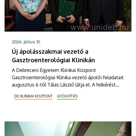
2026. július 31.
Új ápolásszakmai vezető a
Gasztroenterológiai Klinikán
A Debreceni Egyetem Klinikai Központ
Gasztroenterológiai Klinika vezető ápolói feladatait
augusztus 6-tól Tálas László látja el. A felkérést
Szabó Zoltán professzor, a Klinikai Központ
DE KLINIKAI KÖZPONT
GYÓGYÍTÁS
elnöke, valamint Szőllősi Anna ápolási és
szakdolgozói igazgató adta át pénteken
ünnepélyes keretek között az Elnöki Hivatalban.