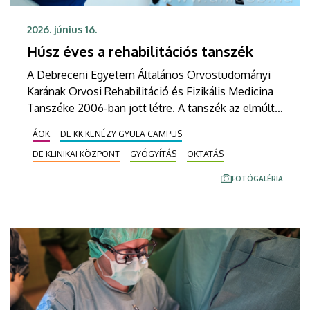
2026. június 16.
Húsz éves a rehabilitációs tanszék
A Debreceni Egyetem Általános Orvostudományi
Karának Orvosi Rehabilitáció és Fizikális Medicina
Tanszéke 2006-ban jött létre. A tanszék az elmúlt
húsz évben a régió rehabilitációs oktatásának,
ÁOK
DE KK KENÉZY GYULA CAMPUS
kutatásának és betegellátásának meghatározó
DE KLINIKAI KÖZPONT
GYÓGYÍTÁS
OKTATÁS
központjává vált. Az évforduló alkalmából
rendezett ünnepségen a szakemberek a tanszék
FOTÓGALÉRIA
fejlődését, eredményeit és a rehabilitáció jövőjét is
értékelték.