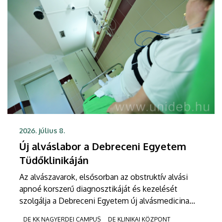
2026. július 8.
Új alváslabor a Debreceni Egyetem
Tüdőklinikáján
Az alvászavarok, elsősorban az obstruktív alvási
apnoé korszerű diagnosztikáját és kezelését
szolgálja a Debreceni Egyetem új alvásmedicina
szakrendelése. A Klinikai Központ Tüdőgyógyászati
DE KK NAGYERDEI CAMPUS
DE KLINIKAI KÖZPONT