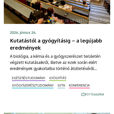
2026. június 26.
Kutatástól a gyógyításig – a legújabb
eredmények
A biológia, a kémia és a gyógyszerészet területén
végzett kutatásaikról, illetve az ezek során elért
eredmények gyakorlatba történő átültetéséről
számolnak be a világ számos pontjáról érkezett
EGÉSZSÉGTUDOMÁNY
GYÓGYÍTÁS
kutatók a Debreceni Egyetemen egy csütörtökön
GYÓGYSZERÉSZTUDOMÁNY
GYTK
KONFERENCIA
kezdődött háromnapos konferencián. Az angol
nyelvű tanácskozáson több mint százan vesznek
FOTÓGALÉRIA
részt.