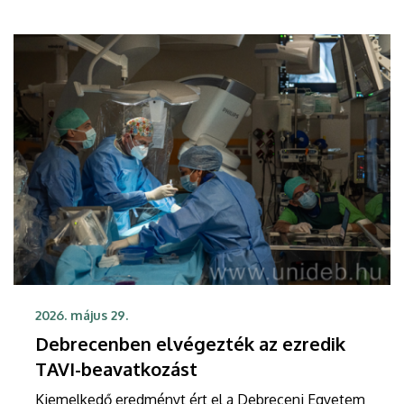
szövődmények kialakulásának esélyét, így gyorsabb
felépülést tesznek lehetővé.
2026. május 29.
Debrecenben elvégezték az ezredik
TAVI-beavatkozást
Kiemelkedő eredményt ért el a Debreceni Egyetem