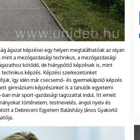
aság ágazat képzései egy helyen megtalálhatóak az olyan
 mint a mezőgazdasági technikus, a mezőgazdasági
ágazathoz kötődő, de hiánypótló képzések is, mint
ai technikus képzés. Képzési szerkezetünket
ítjuk, így idén már csecsemő- és gyermekápoló képzés
llett gimnáziumi képzésünket is a tanulók egyetemi
6-ban már sport-gazdasági tagozattal indul. Itt emelt
lmányokat történelem, testnevelés, angol nyelv és
atott a Debreceni Egyetem Balásházy János Gyakorló
atója.