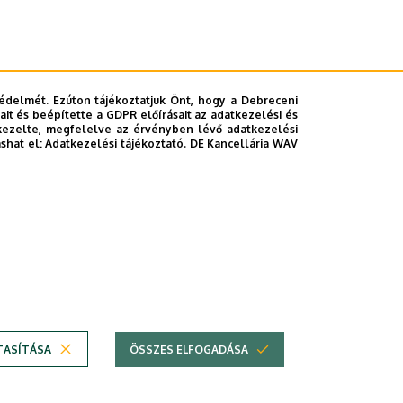
édelmét. Ezúton tájékoztatjuk Önt, hogy a Debreceni
it és beépítette a GDPR előírásait az adatkezelési és
kezelte, megfelelve az érvényben lévő adatkezelési
ashat el:
Adatkezelési tájékoztató.
DE Kancellária WAV
TASÍTÁSA
ÖSSZES ELFOGADÁSA
em
Copyright © 2026 Unideb