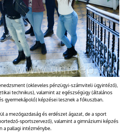
nedzsment (okleveles pénzügyi-számviteli ügyintéző),
ztikai technikus), valamint az egészségügy (általános
és gyermekápoló) képzései lesznek a fókuszban.
rül a mezőgazdaság és erdészet ágazat, de a sport
portedző-sportszervező), valamint a gimnáziumi képzés
on a pallagi intézménybe.