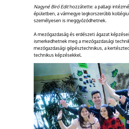
Nagyné Biró Edit
hozzátette: a pallagi intézmé
épületben, a vármegye legkorszerűbb kollégiumá
személyesen is meggyőződhetnek.
A mezőgazdaság és erdészeti ágazat képzései
ismerkedhetnek meg a mezőgazdasági technik
mezőgazdasági gépésztechnikus, a kertésztech
technikus képzésekkel.