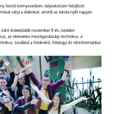
ny festői környezetben, teljeskörűen felújított
val várja a diákokat, amiről az iskola nyílt napjain
 iránt érdeklődők november 11-én, kedden
us, az okleveles mezőgazdasági technikus, a
nikus, továbbá a földmérő, földügyi és térinformatikai