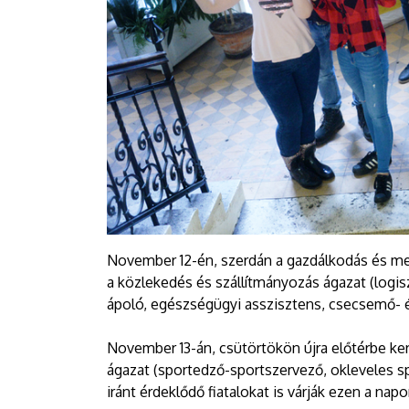
November 12-én, szerdán a gazdálkodás és me
a közlekedés és szállítmányozás ágazat (logis
ápoló, egészségügyi asszisztens, csecsemő- 
November 13-án, csütörtökön újra előtérbe ke
ágazat (sportedző-sportszervező, okleveles s
iránt érdeklődő fiatalokat is várják ezen a nap