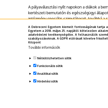
A pályaválasztási nyílt napokon a diákok a be
kertészeti bemutatón és egészségügyi állapot
intézmény speciális szimulátorait, továbbá a s
A Debreceni Egyetem kiemelt fontosságúnak tartja a
A nyílt napokon való részvétel regisztrációhoz
Egyetem a 2018. május 25. napjától kötelezően alkalm
adatvédelmi tevékenységébe. A felhasználók személ
szabályozásoknak. A GDPR előírásait követve frissítet
Sajtóközpont - TB
Központ
További információk
Last update:
2025. 11. 06. 09:51
Nélkülözhetetlen sütik
Funkcionális sütik
Megosztás
Analitikai sütik
Hirdetési sütik
WITHDRAW CONSENT