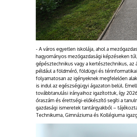
- A város egyetlen iskolája, ahol a mezőgazd
hagyományos mezőgazdasági képzéseken túl,
gépésztechnikus vagy a kertésztechnikus, az 
például a földmérő, földügyi és térinformatik
folyamatosan az igényeknek megfelelően alak
is indul az egészségügyi ágazaton belül. Eme
továbbtanulási irányaihoz igazítottuk, így 202
óraszám és érettségi-előkészítő segíti a tanu
gazdasági ismeretek tantárgyakból – tájékozt
Technikuma, Gimnáziuma és Kollégiuma igazg