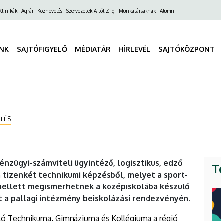
ő
Klinikák
Agrár
Köznevelés
Szervezetek A-tól Z-ig
Munkatársaknak
Alumni
gáció
INK
SAJTÓFIGYELŐ
MÉDIATÁR
HÍRLEVÉL
SAJTÓKÖZPONT
LÉS
nzügyi-számviteli ügyintéző, logisztikus, edző
T
 tizenkét technikumi képzésből, melyet a sport-
mellett megismerhetnek a középiskolába készülő
tt a pallagi intézmény beiskolázási rendezvényén.
ló Technikuma, Gimnáziuma és Kollégiuma a régió