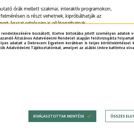
mutató órák mellett szakmai, interaktív programokon,
felmérésen is részt vehetnek, kipróbálhatják az
port ágazat edzéseire is ellátogathatnak.
 rendelkezésére bocsátott, illetve birtokába jutott személyes adatok v
 kötött, jelentkezni
ezen a linken
lehet.
azandó Általános Adatvédelmi Rendelet alapján felülvizsgálta folyamata
yes adatait a Debreceni Egyetem korábban is teljes körültekintéssel 
tük Adatvédelmi Tájékoztatónkat, amelyet az alábbi linkre kattintva olv
KIVÁLASZTOTTAK MENTÉSE
ÖSSZES ELU
DEBRECENI EGYETEM
Adatvédel
Adatvédelem