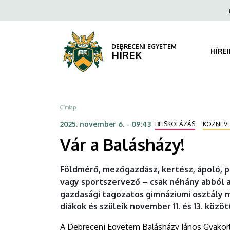
Vár
Ugrás
Fels
a
navi
a
tartalomra
Balásházy!
DEBRECENI EGYETEM
HÍRE
HÍREK
|
DEBRECENI
Morzsa
Címlap
EGYETEM
2025. november 6. - 09:43
BEISKOLÁZÁS
KÖZNEVE
Vár a Balásházy!
Földmérő, mezőgazdász, kertész, ápoló, pé
vagy sportszervező – csak néhány abból a
gazdasági tagozatos gimnáziumi osztály 
diákok és szüleik november 11. és 13. közö
A Debreceni Egyetem Balásházy János Gyakor