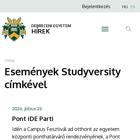
Studyversity
Ugrás
Anonim
Nyel
Bejelentkezés
HU
EN
a
Felhasználói
|
tartalomra
fiók
DEBRECENI EGYETEM
DEBRECENI
HÍREK
menüje
Tar
EGYETEM
ker
Morzsa
Címlap
Események Studyversity
címkével
2026. július 23.
Pont iDE Parti
Idén a Campus Fesztivál ad otthont az egyetem
központi ponthatárváró rendezvényének, a Pont