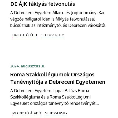
DE ÁJK fáklyás felvonulás
jelentette komplex, a földrész és a bolygó
lakosságát érintő problémákra.
A Debreceni Egyetem Állam- és Jogtudományi Kar
végzős hallgatói idén is fáklyás felvonulással
búcsúznak az intézménytől és Debrecen városától.
HALLGATÓI ÉLET
STUDYVERSITY
2024. augusztus 31.
Roma Szakkollégiumok Országos
Tanévnyitója a Debreceni Egyetemen
A Debreceni Egyetem Lippai Balázs Roma
Szakkollégiuma és a Roma Szakkollégiumi
Egyesület országos tanévnyitó rendezvényét
augusztus 30. és szeptember 1. között szervezik
MEGNYITÓ, ÁTADÓ
STUDYVERSITY
meg Hajdúböszörményben.