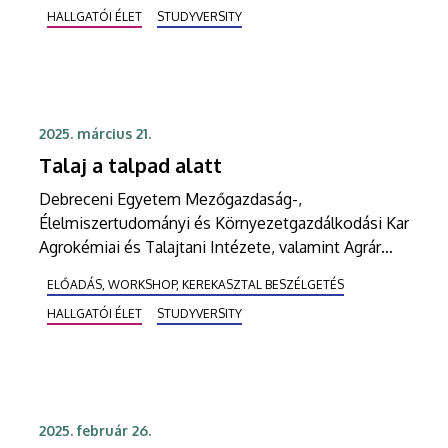
HALLGATÓI ÉLET
STUDYVERSITY
2025. március 21.
Talaj a talpad alatt
Debreceni Egyetem Mezőgazdaság-,
Élelmiszertudományi és Környezetgazdálkodási Kar
Agrokémiai és Talajtani Intézete, valamint Agrár
Kutatóintézetek és Tangazdaság Nyíregyházi
ELŐADÁS, WORKSHOP, KEREKASZTAL BESZÉLGETÉS
Kutatóintézete is csatlakozott a Magyar Talajtani
HALLGATÓI ÉLET
STUDYVERSITY
Társaság a „TALAJ a talpad alatt” címmel
megszervezett országos figyelemfelkeltő
kampányához. A rendezvény célja, hogy felhívja a
figyelmet egyik legfontosabb természeti
erőforrásunk és nemzeti kincsünk, termőtalajaink
2025. február 26.
állapotára és fontosságára, a talajdegradáció