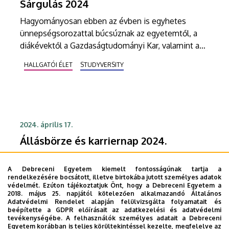
Sárgulás 2024
Hagyományosan ebben az évben is egyhetes
ünnepségsorozattal búcsúznak az egyetemtől, a
diákévektől a Gazdaságtudományi Kar, valamint a
Mezőgazdaság-, Élelmiszertudományi és
HALLGATÓI ÉLET
STUDYVERSITY
Környezetgazdálkodási Kar hallgatói május 6-10.
között. A sárguló diákok idén is felvonulnak. A
sárgulási menet május 10-én 9-kor indul a DE
Böszörményi úti campusáról.
2024. április 17.
Állásbörze és karriernap 2024.
Karrier és CV-tanácsadással, állás-, valamint
szakmai gyakorlati helyekkel, külföldi ösztöndíj
A Debreceni Egyetem kiemelt fontosságúnak tartja a
rendelkezésére bocsátott, illetve birtokába jutott személyes adatok
lehetőségekkel várja az érdeklődőket a Debreceni
védelmét. Ezúton tájékoztatjuk Önt, hogy a Debreceni Egyetem a
Egyetem Állásbörze és karriernap rendezvénye.
2018. május 25. napjától kötelezően alkalmazandó Általános
BEISKOLÁZÁSI RENDEZVÉNY, NYÍLT NAPOK, FELVÉTELI
Adatvédelmi Rendelet alapján felülvizsgálta folyamatait és
beépítette a GDPR előírásait az adatkezelési és adatvédelmi
HALLGATÓI ÉLET
STUDYVERSITY
tevékenységébe. A felhasználók személyes adatait a Debreceni
Egyetem korábban is teljes körültekintéssel kezelte, megfelelve az