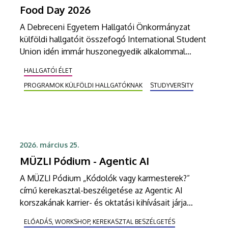
Food Day 2026
A Debreceni Egyetem Hallgatói Önkormányzat
külföldi hallgatóit összefogó International Student
Union idén immár huszonegyedik alkalommal
rendezi meg nagyszabású gasztronómiai
HALLGATÓI ÉLET
fesztiválját a Nagyerdei Stadion északi
PROGRAMOK KÜLFÖLDI HALLGATÓKNAK
STUDYVERSITY
rendezvényterén.
2026. március 25.
MÜZLI Pódium - Agentic AI
A MÜZLI Pódium „Kódolók vagy karmesterek?”
című kerekasztal-beszélgetése az Agentic AI
korszakának karrier- és oktatási kihívásait járja
körül, vezető hazai szakemberek részvételével.
ELŐADÁS, WORKSHOP, KEREKASZTAL BESZÉLGETÉS