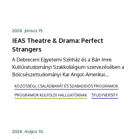
2024. június 15.
IEAS Theatre & Drama: Perfect
Strangers
A Debreceni Egyetemi Színház és a Bán Imre
Kultúratudományi Szakkollégium szervezésében a
Bölcsészettudományi Kar Angol-Amerikai
Intézetének színjátszócsoportja (IEAS Theatre &
KÖZÖSSÉGI, CSALÁDBARÁT ÉS SZABADIDŐS PROGRAMOK
Drama) Paolo Genovese Teljesen idegenek című
PROGRAMOK KÜLFÖLDI HALLGATÓKNAK
STUDYVERSITY
filmje alapján készült darabot adja elő.
2024. május 10.