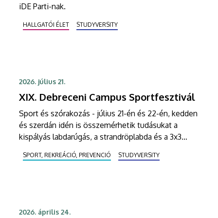
iDE Parti-nak.
HALLGATÓI ÉLET
STUDYVERSITY
2026. július 21.
XIX. Debreceni Campus Sportfesztivál
Sport és szórakozás - július 21-én és 22-én, kedden
és szerdán idén is összemérhetik tudásukat a
kispályás labdarúgás, a strandröplabda és a 3x3
kosárlabda szerelmesei a Debreceni Egyetem
SPORT, REKREÁCIÓ, PREVENCIÓ
STUDYVERSITY
Dóczy utcai sportcampusán.
2026. április 24.