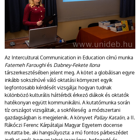
Az Intercultural Communication in Education című munka
Fatemeh Faroughi
és
Dabney-Fekete Ilona
társzerkesztésében jelent meg. A kötet a globálisan egyre
inkább sokszínűvé váló oktatási környezet egyik
legfontosabb kérdését vizsgálja: hogyan tudnak
különböző kulturális háttérből érkező diákok és oktatók
hatékonyan együtt kommunikálni. A kutatómunka során
tíz országot vizsgáltak, a sokféleség a módszertani
gazdagságban is megjelenik. A könyvet
Pallay Katalin
, a II.
Rákóczi Ferenc Kárpátaljai Magyar Egyetem docense
mutatta be, aki hangsúlyozta: a mű fontos párbeszédet