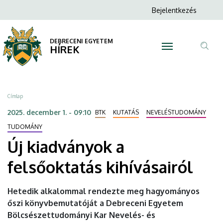
Új
Ugrás
Anonim
Bejelentkezés
a
N
Felhasználói
kiadványok
tartalomra
fiók
DEBRECENI EGYETEM
a
HÍREK
menüje
Tar
felsőoktatás
ker
kihívásairól
Morzsa
Címlap
|
2025. december 1. - 09:10
BTK
KUTATÁS
NEVELÉSTUDOMÁNY
DEBRECENI
TUDOMÁNY
Új kiadványok a
EGYETEM
felsőoktatás kihívásairól
Hetedik alkalommal rendezte meg hagyományos
őszi könyvbemutatóját a Debreceni Egyetem
Bölcsészettudományi Kar Nevelés- és