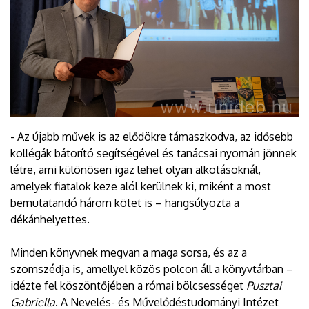
- Az újabb művek is az elődökre támaszkodva, az idősebb
kollégák bátorító segítségével és tanácsai nyomán jönnek
létre, ami különösen igaz lehet olyan alkotásoknál,
amelyek fiatalok keze alól kerülnek ki, miként a most
bemutatandó három kötet is – hangsúlyozta a
dékánhelyettes.
Minden könyvnek megvan a maga sorsa, és az a
szomszédja is, amellyel közös polcon áll a könyvtárban –
idézte fel köszöntőjében a római bölcsességet
Pusztai
Gabriella
. A Nevelés- és Művelődéstudományi Intézet