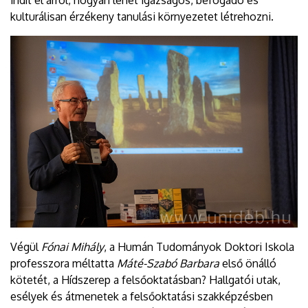
indít el arról, hogyan lehet igazságos, befogadó és
kulturálisan érzékeny tanulási környezetet létrehozni.
Végül
Fónai Mihály
, a Humán Tudományok Doktori Iskola
professzora méltatta
Máté-Szabó Barbara
első önálló
kötetét, a Hídszerep a felsőoktatásban? Hallgatói utak,
esélyek és átmenetek a felsőoktatási szakképzésben