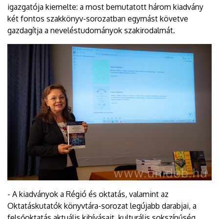
igazgatója kiemelte: a most bemutatott három kiadvány
két fontos szakkönyv-sorozatban egymást követve
gazdagítja a neveléstudományok szakirodalmát.
- A kiadványok a Régió és oktatás, valamint az
Oktatáskutatók könyvtára-sorozat legújabb darabjai, a
felsőoktatás aktuális kihívásait, kulturális sokszínűség