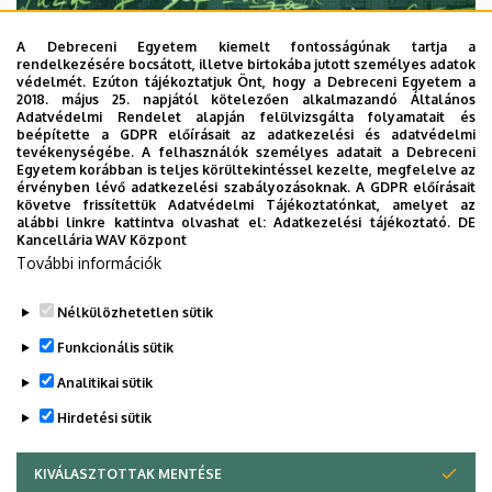
A Debreceni Egyetem kiemelt fontosságúnak tartja a
rendelkezésére bocsátott, illetve birtokába jutott személyes adatok
védelmét. Ezúton tájékoztatjuk Önt, hogy a Debreceni Egyetem a
2018. május 25. napjától kötelezően alkalmazandó Általános
Adatvédelmi Rendelet alapján felülvizsgálta folyamatait és
2026. augusztus 7.
beépítette a GDPR előírásait az adatkezelési és adatvédelmi
Univerzum: A Debreceni Egyetem
tevékenységébe. A felhasználók személyes adatait a Debreceni
Egyetem korábban is teljes körültekintéssel kezelte, megfelelve az
titkos receptjei
érvényben lévő adatkezelési szabályozásoknak. A GDPR előírásait
követve frissítettük Adatvédelmi Tájékoztatónkat, amelyet az
alábbi linkre kattintva olvashat el:
Adatkezelési tájékoztató.
DE
KUTATÁS
TUDOMÁNY
Kancellária WAV Központ
További információk
Nélkülözhetetlen sütik
Funkcionális sütik
Analitikai sütik
Hirdetési sütik
KIVÁLASZTOTTAK MENTÉSE
WITHDRAW CONSENT