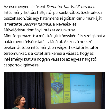
Az eseményen elsőként
Demeter-Karászi Zsuzsanna
Intézményi kultúra hallgatói perspektívából. Szektorközi
összehasonlítás egy határmenti régióban című munkáját
ismertette
Bacskai Katinka
, a Nevelés- és
Művelődéstudományi Intézet adjunktusa.
Mint fogalmazott: a mű akár „útikönyvként” is szolgálhat a
határ menti felsőoktatás világáról. A szerző hosszú
éveken át több intézményben végzett oktatói-kutatói
terepmunkát, s a kötet arra keresi a választ, hogy az
intézményi kultúra hogyan válaszol az egyes hallgatói
csoportok igényeire.