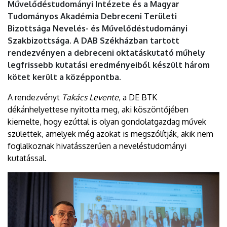
Művelődéstudományi Intézete és a Magyar
Tudományos Akadémia Debreceni Területi
Bizottsága Nevelés- és Művelődéstudományi
Szakbizottsága. A DAB Székházban tartott
rendezvényen a debreceni oktatáskutató műhely
legfrissebb kutatási eredményeiből készült három
kötet került a középpontba.
A rendezvényt
Takács Levente
, a DE BTK
dékánhelyettese nyitotta meg, aki köszöntőjében
kiemelte, hogy ezúttal is olyan gondolatgazdag művek
születtek, amelyek még azokat is megszólítják, akik nem
foglalkoznak hivatásszerűen a neveléstudományi
kutatással.