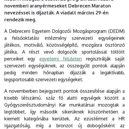
novemberi aranyérmeseket Debrecen Maraton
nevezéssel is díjazták. A viadalt március 29-én
rendezik meg.
A Debreceni Egyetem Dolgozói Mozgásprogram (DEDM)
a felsőoktatási intézmény szervezeti egységeinek
játékos, motiváló, közösségépítő, mozgásra ösztönző
játéka. A részt vevő dolgozók sportolással töltött
perceiket egy
egyetemi felületen
regisztrálják saját
szervezeti egységüknek, az összegyűlt pontok alapján
pedig minden hónapban díjazzák a legaktívabb,
legsportosabb szervezeti egységeket.
A novemberben bejegyzett pontok összesítése alapján a
kisebb létszámú, száz fő alatti egységek között a
Gyógyszerésztudományi Kar munkatársai mozogtak a
legtöbbet, így második sikerüknek köszönhetően a
kiemelt kategóriába kerültek. Az ezüstérmet a HR
Igazgatóság, míg a bronzot új dobogósként az