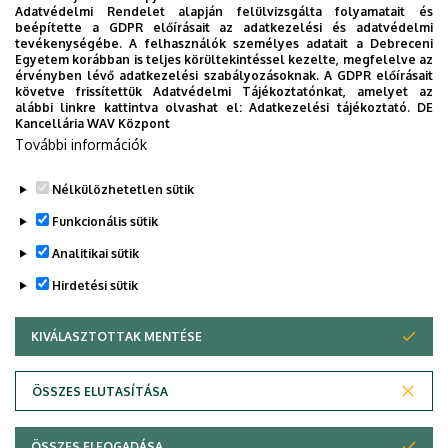
Adatvédelmi Rendelet alapján felülvizsgálta folyamatait és
2026. augusztus 7.
beépítette a GDPR előírásait az adatkezelési és adatvédelmi
Univerzum: A Debreceni Egyetem
tevékenységébe. A felhasználók személyes adatait a Debreceni
Egyetem korábban is teljes körültekintéssel kezelte, megfelelve az
titkos receptjei
érvényben lévő adatkezelési szabályozásoknak. A GDPR előírásait
követve frissítettük Adatvédelmi Tájékoztatónkat, amelyet az
alábbi linkre kattintva olvashat el:
Adatkezelési tájékoztató.
DE
KUTATÁS
TUDOMÁNY
Kancellária WAV Központ
További információk
Nélkülözhetetlen sütik
Funkcionális sütik
Analitikai sütik
Hirdetési sütik
KIVÁLASZTOTTAK MENTÉSE
WITHDRAW CONSENT
DEBRECENI EGYETEM
ÖSSZES ELUTASÍTÁSA
Adatvédelem
Adatvédelem
ÖSSZES ELFOGADÁSA