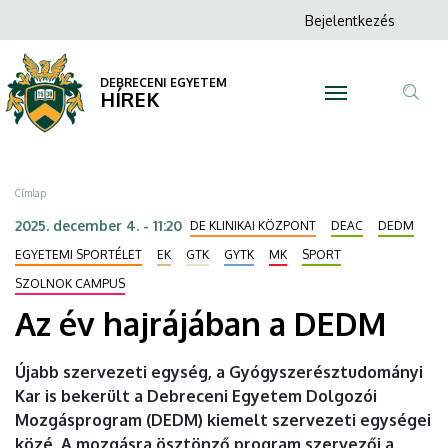
Az
Ugrás
Anonim
Bejelentkezés
a
N
Felhasználói
év
tartalomra
fiók
DEBRECENI EGYETEM
hajrájában
HÍREK
menüje
Tar
a
ker
DEDM
Morzsa
Címlap
|
2025. december 4. - 11:20
DE KLINIKAI KÖZPONT
DEAC
DEDM
DEBRECENI
EGYETEMI SPORTÉLET
EK
GTK
GYTK
MK
SPORT
SZOLNOK CAMPUS
EGYETEM
Az év hajrájában a DEDM
Újabb szervezeti egység, a Gyógyszerésztudományi
Kar is bekerült a Debreceni Egyetem Dolgozói
Mozgásprogram (DEDM) kiemelt szervezeti egységei
közé. A mozgásra ösztönző program szervezői a