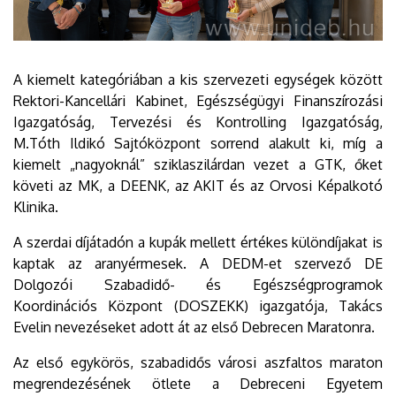
A kiemelt kategóriában a kis szervezeti egységek között
Rektori-Kancellári Kabinet, Egészségügyi Finanszírozási
Igazgatóság, Tervezési és Kontrolling Igazgatóság,
M.Tóth Ildikó Sajtóközpont sorrend alakult ki, míg a
kiemelt „nagyoknál” sziklaszilárdan vezet a GTK, őket
követi az MK, a DEENK, az AKIT és az Orvosi Képalkotó
Klinika.
A szerdai díjátadón a kupák mellett értékes különdíjakat is
kaptak az aranyérmesek. A DEDM-et szervező DE
Dolgozói Szabadidő- és Egészségprogramok
Koordinációs Központ (DOSZEKK) igazgatója, Takács
Evelin nevezéseket adott át az első Debrecen Maratonra.
Az első egykörös, szabadidős városi aszfaltos maraton
megrendezésének ötlete a Debreceni Egyetem