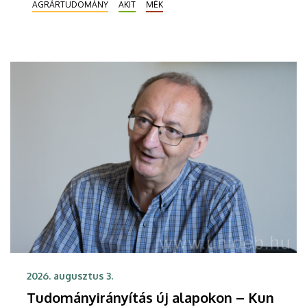
AGRÁRTUDOMÁNY
AKIT
MÉK
napraforgó helyzetét is. A Debreceni Egyetem
szakembereinek mérései szerint a talajszárazság
kritikus szintet ért el, 200 centiméter mélységben
200-250 milliméter csapadék hiányzik.
2026. augusztus 3.
Tudományirányítás új alapokon – Kun