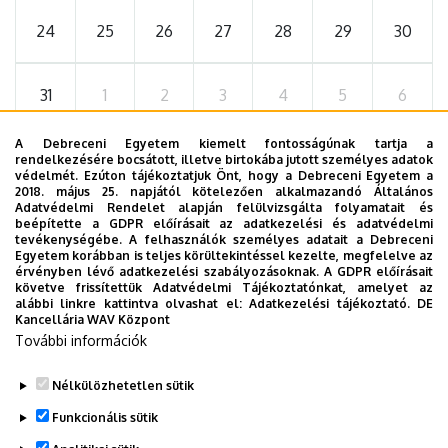
24
25
26
27
28
29
30
31
1
2
3
4
5
6
A Debreceni Egyetem kiemelt fontosságúnak tartja a
rendelkezésére bocsátott, illetve birtokába jutott személyes adatok
védelmét. Ezúton tájékoztatjuk Önt, hogy a Debreceni Egyetem a
2026. szeptember 19.
2018. május 25. napjától kötelezően alkalmazandó Általános
ÁOK-diplomaosztó ünnepség
Adatvédelmi Rendelet alapján felülvizsgálta folyamatait és
beépítette a GDPR előírásait az adatkezelési és adatvédelmi
tevékenységébe. A felhasználók személyes adatait a Debreceni
Az Általános Orvostudományi Kar szeptember 19-
Egyetem korábban is teljes körültekintéssel kezelte, megfelelve az
én, szombaton 11 órától tartja nyári diplomaosztó
érvényben lévő adatkezelési szabályozásoknak. A GDPR előírásait
követve frissítettük Adatvédelmi Tájékoztatónkat, amelyet az
ünnepségét a Főépület Díszudvarán. A Multimédia
ÜNNEPSÉG, DIPLOMAOSZTÓ
alábbi linkre kattintva olvashat el:
Adatkezelési tájékoztató.
DE
és E-learning Technikai Központ a youtube-on
Kancellária WAV Központ
További információk
élőben közvetíti az oklevélátadót.
Nélkülözhetetlen sütik
TOVÁBB AZ ÖSSZES ESEMÉNYRE
Funkcionális sütik