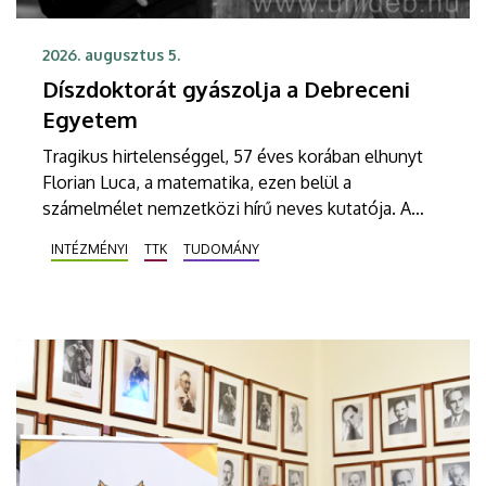
2026. augusztus 5.
Díszdoktorát gyászolja a Debreceni
Egyetem
Tragikus hirtelenséggel, 57 éves korában elhunyt
Florian Luca, a matematika, ezen belül a
számelmélet nemzetközi hírű neves kutatója. A
Stellenbosch University (South Africa) professzorát
INTÉZMÉNYI
TTK
TUDOMÁNY
2025 novemberében avatta díszdoktorai sorába a
Debreceni Egyetem.