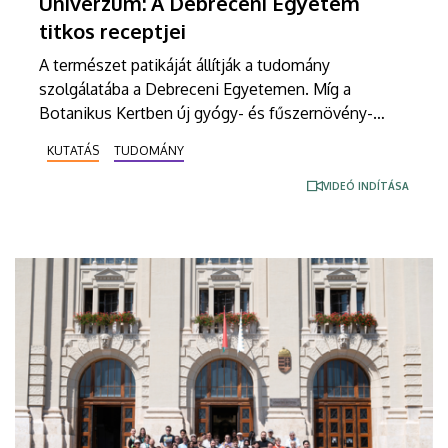
Univerzum: A Debreceni Egyetem
titkos receptjei
A természet patikáját állítják a tudomány
szolgálatába a Debreceni Egyetemen. Míg a
Botanikus Kertben új gyógy- és fűszernövény-
bemutatókert nyílt, a laboratóriumokban már a jövő
KUTATÁS
TUDOMÁNY
természetes gyógyszereit tökéletesítik a kutatók.
A nemzetközileg is elismert debreceni fejlesztések
VIDEÓ INDÍTÁSA
– a bőrbarát rózsakrémtől a normál vércukorszintet
támogató étrend-kiegészítőkig – hamarosan a
boltok polcaira is megérkezhetnek. Részletek a DE
M. Tóth Ildikó Sajtóközpont saját gyártású
tudományos sorozatának legújabb riportjában.