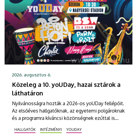
2026. augusztus 6.
Közeleg a 10. yoUDay, hazai sztárok a
láthatáron
Nyilvánosságra hozták a 2026-os yoUDay fellépőit.
Az elsőéves hallgatóknak, az egyetemi polgároknak
és a programra kíváncsi közönségnek ezúttal is
nagyszabású fesztiválhangulatban lehet majd
HALLGATÓK
INTÉZMÉNYI
YOUDAY
része, grandiózus tanévnyitó stadionshow-n