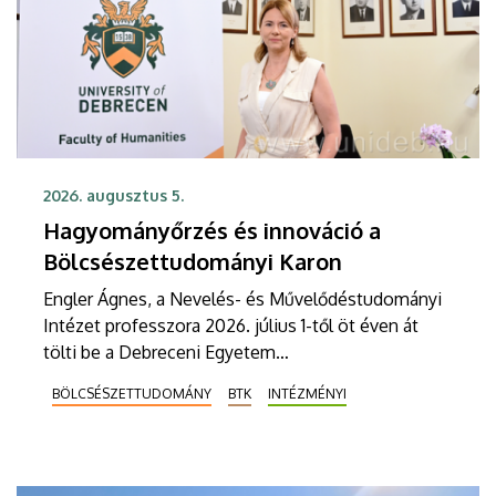
2026. augusztus 5.
Hagyományőrzés és innováció a
Bölcsészettudományi Karon
Engler Ágnes, a Nevelés- és Művelődéstudományi
Intézet professzora 2026. július 1-től öt éven át
tölti be a Debreceni Egyetem
Bölcsészettudományi Kar dékáni posztját. Vezetői
BÖLCSÉSZETTUDOMÁNY
BTK
INTÉZMÉNYI
stratégiájában fontos szerepet szán a kar
hagyományainak, a bölcsészképzés klasszikus
normáinak megőrzésének, egyben reagálva a
változó világ kihívásaira, elsősorban az oktatás, a