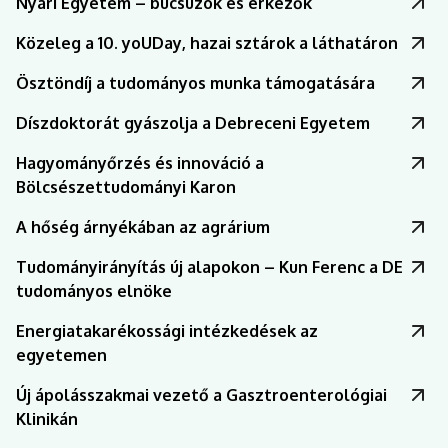
Nyári Egyetem – búcsúzók és érkezők
Közeleg a 10. yoUDay, hazai sztárok a láthatáron
Ösztöndíj a tudományos munka támogatására
Díszdoktorát gyászolja a Debreceni Egyetem
Hagyományőrzés és innováció a
Bölcsészettudományi Karon
A hőség árnyékában az agrárium
Tudományirányítás új alapokon – Kun Ferenc a DE
tudományos elnöke
Energiatakarékossági intézkedések az
egyetemen
Új ápolásszakmai vezető a Gasztroenterológiai
Klinikán