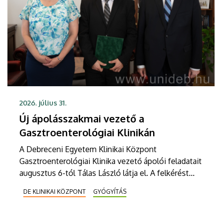
2026. július 31.
Új ápolásszakmai vezető a
Gasztroenterológiai Klinikán
A Debreceni Egyetem Klinikai Központ
Gasztroenterológiai Klinika vezető ápolói feladatait
augusztus 6-tól Tálas László látja el. A felkérést
Szabó Zoltán professzor, a Klinikai Központ
DE KLINIKAI KÖZPONT
GYÓGYÍTÁS
elnöke, valamint Szőllősi Anna ápolási és
szakdolgozói igazgató adta át pénteken
ünnepélyes keretek között az Elnöki Hivatalban.