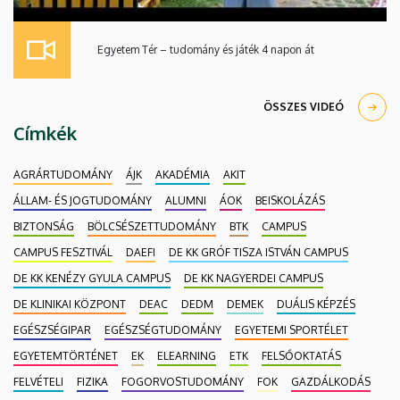
Egyetem Tér – tudomány és játék 4 napon át
ÖSSZES VIDEÓ
Címkék
AGRÁRTUDOMÁNY
ÁJK
AKADÉMIA
AKIT
ÁLLAM- ÉS JOGTUDOMÁNY
ALUMNI
ÁOK
BEISKOLÁZÁS
BIZTONSÁG
BÖLCSÉSZETTUDOMÁNY
BTK
CAMPUS
CAMPUS FESZTIVÁL
DAEFI
DE KK GRÓF TISZA ISTVÁN CAMPUS
DE KK KENÉZY GYULA CAMPUS
DE KK NAGYERDEI CAMPUS
DE KLINIKAI KÖZPONT
DEAC
DEDM
DEMEK
DUÁLIS KÉPZÉS
EGÉSZSÉGIPAR
EGÉSZSÉGTUDOMÁNY
EGYETEMI SPORTÉLET
EGYETEMTÖRTÉNET
EK
ELEARNING
ETK
FELSŐOKTATÁS
FELVÉTELI
FIZIKA
FOGORVOSTUDOMÁNY
FOK
GAZDÁLKODÁS