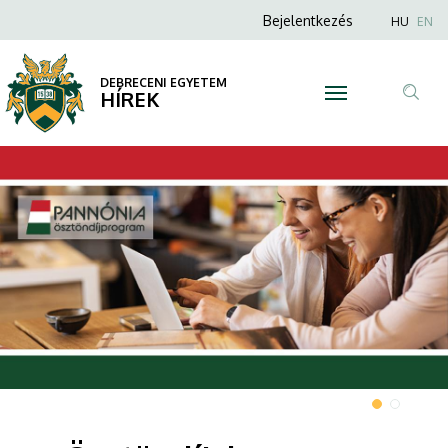
|
Anonim
Nyel
Bejelentkezés
HU
EN
Felhasználói
DEBRECENI
fiók
DEBRECENI EGYETEM
EGYETEM
HÍREK
menüje
Tar
ker