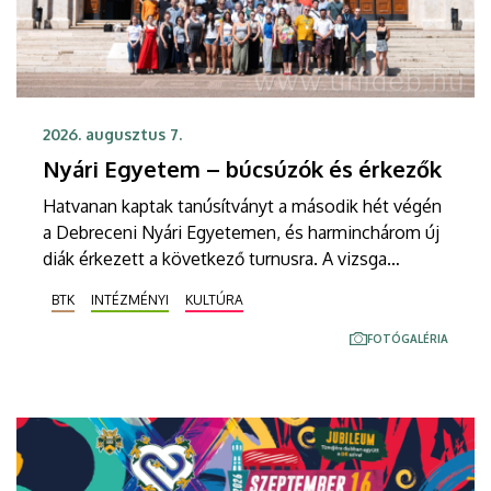
2026. augusztus 7.
Nyári Egyetem – búcsúzók és érkezők
Hatvanan kaptak tanúsítványt a második hét végén
a Debreceni Nyári Egyetemen, és harminchárom új
diák érkezett a következő turnusra. A vizsga
mindenkinek jól sikerült, az új diákok pedig
BTK
INTÉZMÉNYI
KULTÚRA
sikeresen beilleszkedtek a csoportokba, ahol
továbbra is szorgalmasan tanulják a magyar
FOTÓGALÉRIA
nyelvet.