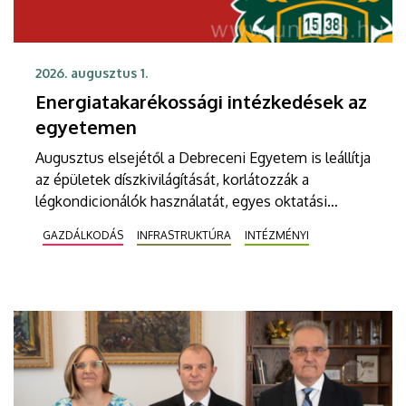
2026. augusztus 1.
Energiatakarékossági intézkedések az
egyetemen
Augusztus elsejétől a Debreceni Egyetem is leállítja
az épületek díszkivilágítását, korlátozzák a
légkondicionálók használatát, egyes oktatási
épületek nyitvatartását, valamint a szökőkutak
GAZDÁLKODÁS
INFRASTRUKTÚRA
INTÉZMÉNYI
működését.