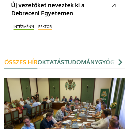
Új vezetőket neveztek ki a
Debreceni Egyetemen
INTÉZMÉNYI
REKTOR
ÖSSZES HÍR
OKTATÁS
TUDOMÁNY
GYÓGYÍTÁ