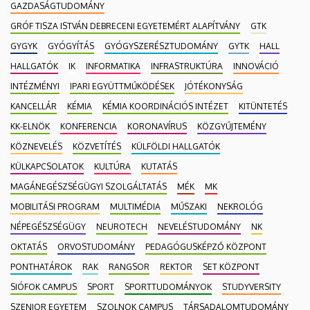
GAZDASÁGTUDOMÁNY
GRÓF TISZA ISTVÁN DEBRECENI EGYETEMÉRT ALAPÍTVÁNY
GTK
GYGYK
GYÓGYÍTÁS
GYÓGYSZERÉSZTUDOMÁNY
GYTK
HALL
HALLGATÓK
IK
INFORMATIKA
INFRASTRUKTÚRA
INNOVÁCIÓ
INTÉZMÉNYI
IPARI EGYÜTTMŰKÖDÉSEK
JÓTÉKONYSÁG
KANCELLÁR
KÉMIA
KÉMIA KOORDINÁCIÓS INTÉZET
KITÜNTETÉS
KK-ELNÖK
KONFERENCIA
KORONAVÍRUS
KÖZGYŰJTEMÉNY
KÖZNEVELÉS
KÖZVETÍTÉS
KÜLFÖLDI HALLGATÓK
KÜLKAPCSOLATOK
KULTÚRA
KUTATÁS
MAGÁNEGÉSZSÉGÜGYI SZOLGÁLTATÁS
MÉK
MK
MOBILITÁSI PROGRAM
MULTIMÉDIA
MŰSZAKI
NEKROLÓG
NÉPEGÉSZSÉGÜGY
NEUROTECH
NEVELÉSTUDOMÁNY
NK
OKTATÁS
ORVOSTUDOMÁNY
PEDAGÓGUSKÉPZŐ KÖZPONT
PONTHATÁROK
RAK
RANGSOR
REKTOR
SET KÖZPONT
SIÓFOK CAMPUS
SPORT
SPORTTUDOMÁNYOK
STUDYVERSITY
SZENIOR EGYETEM
SZOLNOK CAMPUS
TÁRSADALOMTUDOMÁNY