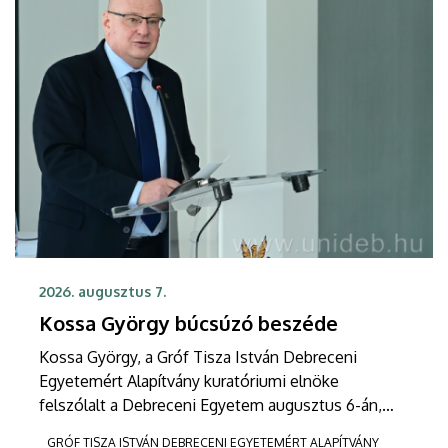
2026. augusztus 7.
Kossa György búcsúzó beszéde
Kossa György, a Gróf Tisza István Debreceni
Egyetemért Alapítvány kuratóriumi elnöke
felszólalt a Debreceni Egyetem augusztus 6-án,
csütörtökön tartott rendkívüli szenátusi ülésén.
GRÓF TISZA ISTVÁN DEBRECENI EGYETEMÉRT ALAPÍTVÁNY