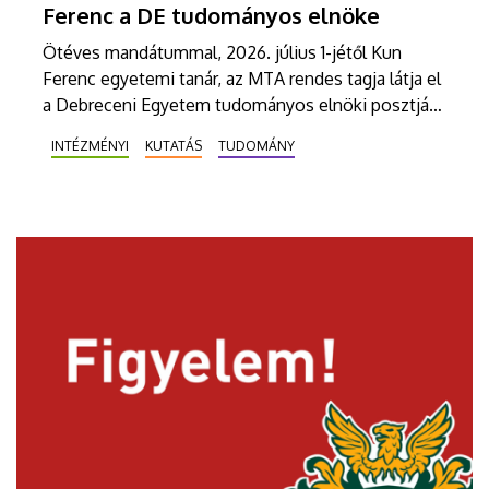
Ferenc a DE tudományos elnöke
Ötéves mandátummal, 2026. július 1-jétől Kun
Ferenc egyetemi tanár, az MTA rendes tagja látja el
a Debreceni Egyetem tudományos elnöki posztját.
Az újonnan létrejövő, integrált vezetési modell és a
INTÉZMÉNYI
KUTATÁS
TUDOMÁNY
fokozatosan kiépülő Tudományos Főigazgatóság
célja, hogy a nemzetközi versenyben új szintre
emelje az intézmény kutatási teljesítményét,
láthatóságát, valamint a tudományos eredmények
társadalmi és gazdasági hasznosulását.