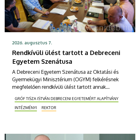
2026. augusztus 7.
Rendkívüli ülést tartott a Debreceni
Egyetem Szenátusa
A Debreceni Egyetem Szenátusa az Oktatási és
Gyermekügyi Minisztérium (OGYM) felkérésnek
megfelelően rendkívüli ülést tartott annak
érdekében, hogy az egyetem számára 2026.
GRÓF TISZA ISTVÁN DEBRECENI EGYETEMÉRT ALAPÍTVÁNY
augusztus 3-án megküldött kurátori pályázatokat
INTÉZMÉNYI
REKTOR
rangsorolja, valamint megállapítsa az egyetem által
delegált FB tagot és javaslatot tegyen a további
tagokra.