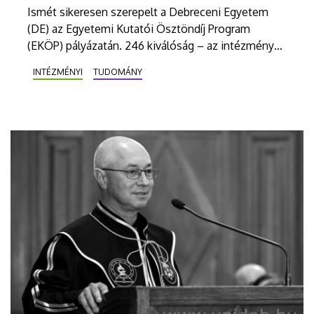
Ismét sikeresen szerepelt a Debreceni Egyetem
(DE) az Egyetemi Kutatói Ösztöndíj Program
(EKÖP) pályázatán. 246 kiválóság – az intézmény
oktatói, kutatói, hallgatói – összesen 430 millió
INTÉZMÉNYI
TUDOMÁNY
forint támogatást nyert el pályaművével
tudományos munkája folyatásához.