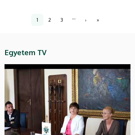
Oldalszámozás
…
1
2
3
›
»
Jelenlegi
Page
Page
Következő
Utolsó
oldal
oldal
oldal
Egyetem TV