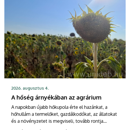
tudományos élet és a nemzetközi kapcsolatok
terén.
2026. augusztus 4.
A hőség árnyékában az agrárium
A napokban újabb hőkupola érte el hazánkat, a
hőhullám a termelőket, gazdálkodókat, az állatokat
és a növényzetet is megviseli, tovább rontja
egyebek mellett a még talpon álló kukorica és