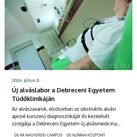
2026. július 8.
Új alváslabor a Debreceni Egyetem
Tüdőklinikáján
Az alvászavarok, elsősorban az obstruktív alvási
apnoé korszerű diagnosztikáját és kezelését
szolgálja a Debreceni Egyetem új alvásmedicina
szakrendelése. A Klinikai Központ Tüdőgyógyászati
DE KK NAGYERDEI CAMPUS
DE KLINIKAI KÖZPONT