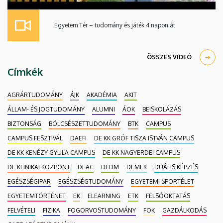
Egyetem Tér – tudomány és játék 4 napon át
ÖSSZES VIDEÓ
Címkék
AGRÁRTUDOMÁNY
ÁJK
AKADÉMIA
AKIT
ÁLLAM- ÉS JOGTUDOMÁNY
ALUMNI
ÁOK
BEISKOLÁZÁS
BIZTONSÁG
BÖLCSÉSZETTUDOMÁNY
BTK
CAMPUS
CAMPUS FESZTIVÁL
DAEFI
DE KK GRÓF TISZA ISTVÁN CAMPUS
DE KK KENÉZY GYULA CAMPUS
DE KK NAGYERDEI CAMPUS
DE KLINIKAI KÖZPONT
DEAC
DEDM
DEMEK
DUÁLIS KÉPZÉS
EGÉSZSÉGIPAR
EGÉSZSÉGTUDOMÁNY
EGYETEMI SPORTÉLET
EGYETEMTÖRTÉNET
EK
ELEARNING
ETK
FELSŐOKTATÁS
FELVÉTELI
FIZIKA
FOGORVOSTUDOMÁNY
FOK
GAZDÁLKODÁS