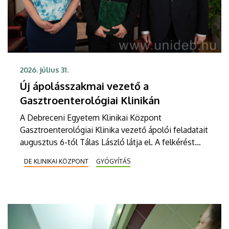
2026. július 31.
Új ápolásszakmai vezető a
Gasztroenterológiai Klinikán
A Debreceni Egyetem Klinikai Központ
Gasztroenterológiai Klinika vezető ápolói feladatait
augusztus 6-tól Tálas László látja el. A felkérést
Szabó Zoltán professzor, a Klinikai Központ
DE KLINIKAI KÖZPONT
GYÓGYÍTÁS
elnöke, valamint Szőllősi Anna ápolási és
szakdolgozói igazgató adta át pénteken
ünnepélyes keretek között az Elnöki Hivatalban.