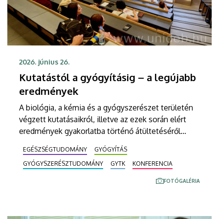
2026. június 26.
Kutatástól a gyógyításig – a legújabb
eredmények
A biológia, a kémia és a gyógyszerészet területén
végzett kutatásaikról, illetve az ezek során elért
eredmények gyakorlatba történő átültetéséről
számolnak be a világ számos pontjáról érkezett
EGÉSZSÉGTUDOMÁNY
GYÓGYÍTÁS
kutatók a Debreceni Egyetemen egy csütörtökön
GYÓGYSZERÉSZTUDOMÁNY
GYTK
KONFERENCIA
kezdődött háromnapos konferencián. Az angol
nyelvű tanácskozáson több mint százan vesznek
FOTÓGALÉRIA
részt.