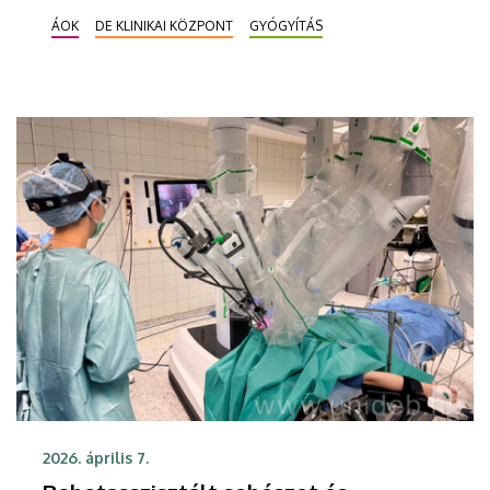
robotasszisztált mellkassebészeti
ÁOK
DE KLINIKAI KÖZPONT
GYÓGYÍTÁS
beavatkozásokat is, amely új dimenziókat nyit a
régió betegei számára. A 21. századi
csúcstechnológia alkalmazásával a műtét
pontosabb, biztonságosabb, ezáltal kisebb a
szövődmények kialakulásának esélye és gyorsabb a
felépülés.
2026. április 7.