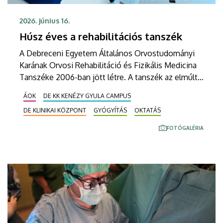
2026. június 16.
Húsz éves a rehabilitációs tanszék
A Debreceni Egyetem Általános Orvostudományi
Karának Orvosi Rehabilitáció és Fizikális Medicina
Tanszéke 2006-ban jött létre. A tanszék az elmúlt
húsz évben a régió rehabilitációs oktatásának,
ÁOK
DE KK KENÉZY GYULA CAMPUS
kutatásának és betegellátásának meghatározó
DE KLINIKAI KÖZPONT
GYÓGYÍTÁS
OKTATÁS
központjává vált. Az évforduló alkalmából
rendezett ünnepségen a szakemberek a tanszék
FOTÓGALÉRIA
fejlődését, eredményeit és a rehabilitáció jövőjét is
értékelték.