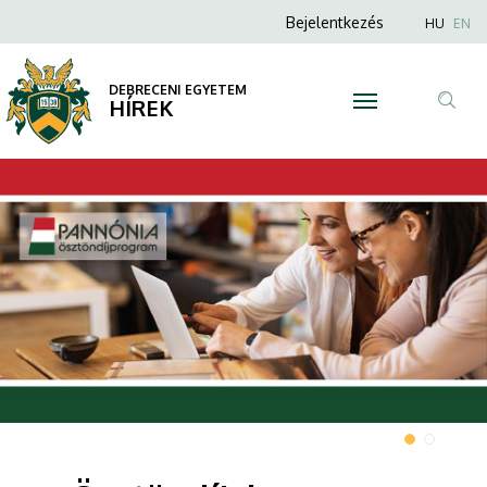
|
Anonim
Nyel
Bejelentkezés
HU
EN
Felhasználói
DEBRECENI
fiók
DEBRECENI EGYETEM
EGYETEM
HÍREK
menüje
Tar
ker