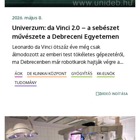
2026. május 8.
Univerzum: da Vinci 2.0 – a sebészet
művészete a Debreceni Egyetemen
Leonardo da Vinci ötszáz éve még csak
álmodozott az emberi test tökéletes gépezetéről,
ma Debrecenben már robotkarok hajtják végre a
legbonyolultabb műtéteket. Megnéztük, hogyan
ÁOK
DE KLINIKAI KÖZPONT
GYÓGYÍTÁS
KK-ELNÖK
válik a sebészet precíziós művészetté a Klinikai
TUDOMÁNY
Központban, ahol immár két csúcstechnológiás
rendszer is a betegek szolgálatába állt. Részletek a
VIDEÓ INDÍTÁSA
DE M. Tóth Ildikó Sajtóközpont saját gyártású
tudományos sorozatának legújabb riportjában.