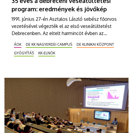
35 éves a debreceni veseátültetési
program: eredmények és jövőkép
1991. június 27-én Asztalos László sebész főorvos
vezetésével végezték el az első veseátültetést
Debrecenben. Az eltelt harmincöt évben az
intézményben több mint 1300 átültetés történt, a
ÁOK
DE KK NAGYERDEI CAMPUS
DE KLINIKAI KÖZPONT
transzplantációs centrum az ország meghatározó
GYÓGYÍTÁS
KK-ELNÖK
központjává vált. A következő időszak egyik
kiemelten fontos célja az élődonoros
vesetranszplantációk számának növelése.