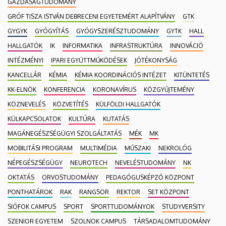
GAZDASÁGTUDOMÁNY
GRÓF TISZA ISTVÁN DEBRECENI EGYETEMÉRT ALAPÍTVÁNY
GTK
GYGYK
GYÓGYÍTÁS
GYÓGYSZERÉSZTUDOMÁNY
GYTK
HALL
HALLGATÓK
IK
INFORMATIKA
INFRASTRUKTÚRA
INNOVÁCIÓ
INTÉZMÉNYI
IPARI EGYÜTTMŰKÖDÉSEK
JÓTÉKONYSÁG
KANCELLÁR
KÉMIA
KÉMIA KOORDINÁCIÓS INTÉZET
KITÜNTETÉS
KK-ELNÖK
KONFERENCIA
KORONAVÍRUS
KÖZGYŰJTEMÉNY
KÖZNEVELÉS
KÖZVETÍTÉS
KÜLFÖLDI HALLGATÓK
KÜLKAPCSOLATOK
KULTÚRA
KUTATÁS
MAGÁNEGÉSZSÉGÜGYI SZOLGÁLTATÁS
MÉK
MK
MOBILITÁSI PROGRAM
MULTIMÉDIA
MŰSZAKI
NEKROLÓG
NÉPEGÉSZSÉGÜGY
NEUROTECH
NEVELÉSTUDOMÁNY
NK
OKTATÁS
ORVOSTUDOMÁNY
PEDAGÓGUSKÉPZŐ KÖZPONT
PONTHATÁROK
RAK
RANGSOR
REKTOR
SET KÖZPONT
SIÓFOK CAMPUS
SPORT
SPORTTUDOMÁNYOK
STUDYVERSITY
SZENIOR EGYETEM
SZOLNOK CAMPUS
TÁRSADALOMTUDOMÁNY