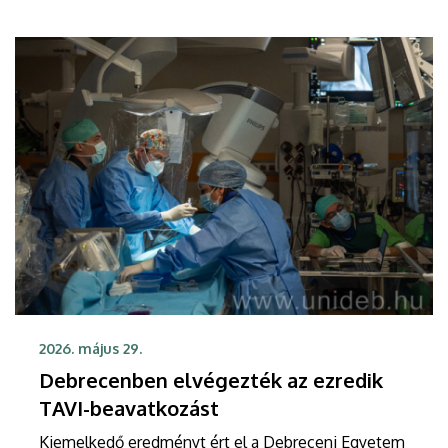
szövődmények kialakulásának esélyét, így gyorsabb
felépülést tesznek lehetővé.
2026. május 29.
Debrecenben elvégezték az ezredik
TAVI-beavatkozást
Kiemelkedő eredményt ért el a Debreceni Egyetem