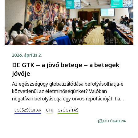
2026. április 2.
DE GTK – a jövő betege – a betegek
jövője
Az egészségügy globalizálódása befolyásolhatja-e
közvetlenül az életminőségünket? Valóban
negatívan befolyásolja egy orvos reputációját, ha
munkája során a mesterséges intelligenciát
EGÉSZSÉGIPAR
GTK
GYÓGYÍTÁS
használja? Káros-e az egészségügy számára, hogy
a betegeknél dr. Google-t felváltotta dr. AI? A
FOTÓGALÉRIA
Debreceni Egyetem Gazdaságtudományi Karán
szerdán megrendezett Egészségügyi