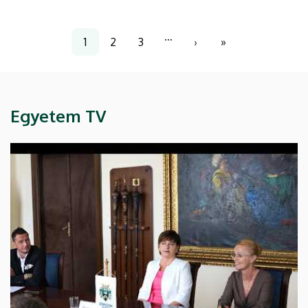
Menedzsment Konferenciáján a jövő
egészségügye mellett szó volt a hazai betegellátás
Oldalszámozás
…
1
2
3
›
»
jogi szabályozásának változásairól és az
Jelenlegi
Page
Page
Következő
Utolsó
egészségügyi rendszer finanszírozásáról is.
oldal
oldal
oldal
Egyetem TV