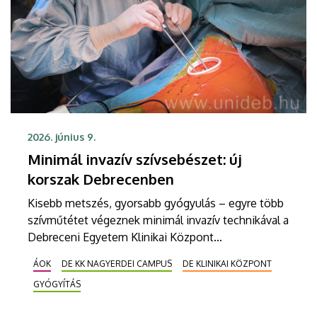
2026. június 9.
Minimál invazív szívsebészet: új
korszak Debrecenben
Kisebb metszés, gyorsabb gyógyulás – egyre több
szívműtétet végeznek minimál invazív technikával a
Debreceni Egyetem Klinikai Központ
szívsebészetén. A mindössze néhány centiméteres
ÁOK
DE KK NAGYERDEI CAMPUS
DE KLINIKAI KÖZPONT
metszéssel végzett beavatkozások kisebb
GYÓGYÍTÁS
megterhelést jelentenek a betegek számára,
csökkentik a műtét utáni fájdalmat és a