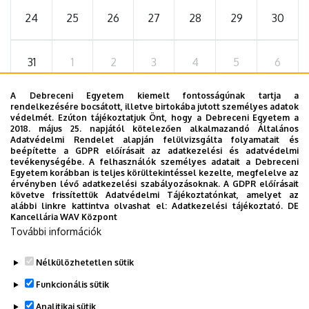
24
25
26
27
28
29
30
31
1
2
3
4
5
6
A Debreceni Egyetem kiemelt fontosságúnak tartja a
rendelkezésére bocsátott, illetve birtokába jutott személyes adatok
védelmét. Ezúton tájékoztatjuk Önt, hogy a Debreceni Egyetem a
2026. szeptember 19.
2018. május 25. napjától kötelezően alkalmazandó Általános
ÁOK-diplomaosztó ünnepség
Adatvédelmi Rendelet alapján felülvizsgálta folyamatait és
beépítette a GDPR előírásait az adatkezelési és adatvédelmi
tevékenységébe. A felhasználók személyes adatait a Debreceni
Az Általános Orvostudományi Kar szeptember 19-
Egyetem korábban is teljes körültekintéssel kezelte, megfelelve az
én, szombaton 11 órától tartja nyári diplomaosztó
érvényben lévő adatkezelési szabályozásoknak. A GDPR előírásait
követve frissítettük Adatvédelmi Tájékoztatónkat, amelyet az
ünnepségét a Főépület Díszudvarán. A Multimédia
ÜNNEPSÉG, DIPLOMAOSZTÓ
alábbi linkre kattintva olvashat el:
Adatkezelési tájékoztató.
DE
és E-learning Technikai Központ a youtube-on
Kancellária WAV Központ
További információk
élőben közvetíti az oklevélátadót.
Nélkülözhetetlen sütik
TOVÁBB AZ ÖSSZES ESEMÉNYRE
Funkcionális sütik
Analitikai sütik