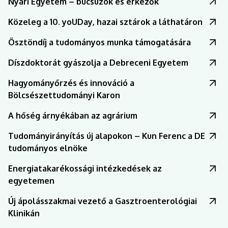
Nyári Egyetem – búcsúzók és érkezők
Közeleg a 10. yoUDay, hazai sztárok a láthatáron
Ösztöndíj a tudományos munka támogatására
Díszdoktorát gyászolja a Debreceni Egyetem
Hagyományőrzés és innováció a
Bölcsészettudományi Karon
A hőség árnyékában az agrárium
Tudományirányítás új alapokon – Kun Ferenc a DE
tudományos elnöke
Energiatakarékossági intézkedések az
egyetemen
Új ápolásszakmai vezető a Gasztroenterológiai
Klinikán