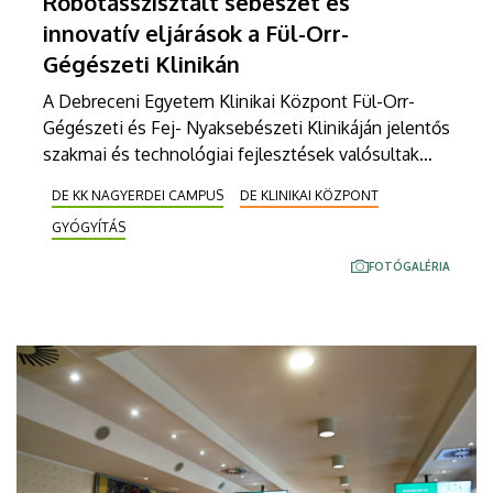
Robotasszisztált sebészet és
innovatív eljárások a Fül-Orr-
Gégészeti Klinikán
A Debreceni Egyetem Klinikai Központ Fül-Orr-
Gégészeti és Fej- Nyaksebészeti Klinikáján jelentős
szakmai és technológiai fejlesztések valósultak
meg az elmúlt években. Megkezdte működését a
DE KK NAGYERDEI CAMPUS
DE KLINIKAI KÖZPONT
Szilvássy Judit Audiológiai Központ, bevezettek
GYÓGYÍTÁS
több korszerű minimálisan invazív eljárást, és
elindult a robotasszisztált sebészeti rendszer
FOTÓGALÉRIA
alkalmazása is. Az innovatív megoldásoknak
köszönhetően az intézményben az eddiginél is
színvonalasabb és biztonságosabb a betegellátás.