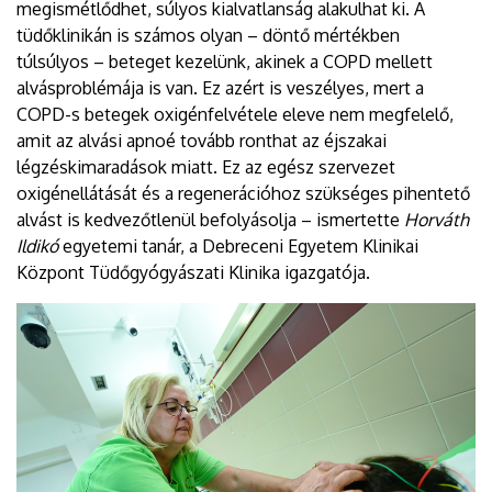
megismétlődhet, súlyos kialvatlanság alakulhat ki. A
tüdőklinikán is számos olyan – döntő mértékben
túlsúlyos – beteget kezelünk, akinek a COPD mellett
alvásproblémája is van. Ez azért is veszélyes, mert a
COPD-s betegek oxigénfelvétele eleve nem megfelelő,
amit az alvási apnoé tovább ronthat az éjszakai
légzéskimaradások miatt. Ez az egész szervezet
oxigénellátását és a regenerációhoz szükséges pihentető
alvást is kedvezőtlenül befolyásolja – ismertette
Horváth
Ildikó
egyetemi tanár, a Debreceni Egyetem Klinikai
Központ Tüdőgyógyászati Klinika igazgatója.