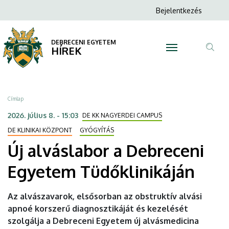
Új
Ugrás
Anonim
Bejelentkezés
a
N
Felhasználói
alváslabor
tartalomra
fiók
DEBRECENI EGYETEM
a
HÍREK
menüje
Tar
Debreceni
ker
Egyetem
Morzsa
Címlap
Tüdőklinikáján
2026. július 8. - 15:03
DE KK NAGYERDEI CAMPUS
|
DE KLINIKAI KÖZPONT
GYÓGYÍTÁS
Új alváslabor a Debreceni
DEBRECENI
Egyetem Tüdőklinikáján
EGYETEM
Az alvászavarok, elsősorban az obstruktív alvási
apnoé korszerű diagnosztikáját és kezelését
szolgálja a Debreceni Egyetem új alvásmedicina