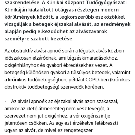
szakrendelése. A Klinikai Központ Tüdőgyógyászati
Klinikáján kialakított ötágyas részlegen modern
körülmények között, a legkorszerűbb eszközökkel
vizsgálják a betegek éjszakai alvását, az eredmények
alapján pedig elkezdődhet az alvászavarok
személyre szabott kezelése.
Az obstruktív alvási apnoé során a légutak alvás közben
időszakosan elzáródnak, ami légzéskimaradásokhoz,
oxigénhiányhoz és gyakori ébredésekhez vezet. A
betegség különösen gyakori a túlsúlyos betegek, valamint
a krónikus tüdőbetegségben, például COPD-ben (krónikus
obstruktív tüdőbetegség) szenvedők körében.
- Az alvási apnoék az éjszakai alvás azon szakaszai,
amikor az illető átmenetileg nem vesz levegőt, a
szervezet nem jut oxigénhez, a vér oxigénszintje
jelentősen csökken. Az agy ezt érzékelve felébreszti
ugyan az alvót, de mivel ez rengetegszer