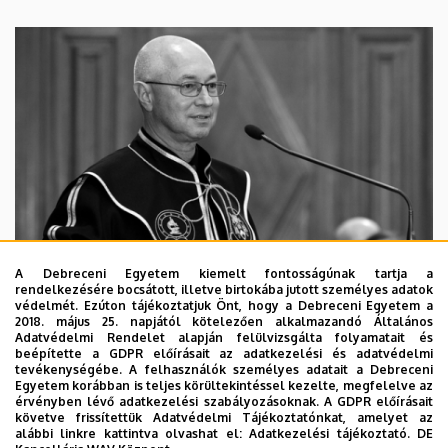
A Debreceni Egyetem kiemelt fontosságúnak tartja a
rendelkezésére bocsátott, illetve birtokába jutott személyes adatok
védelmét. Ezúton tájékoztatjuk Önt, hogy a Debreceni Egyetem a
2018. május 25. napjától kötelezően alkalmazandó Általános
Adatvédelmi Rendelet alapján felülvizsgálta folyamatait és
2026. augusztus 5.
beépítette a GDPR előírásait az adatkezelési és adatvédelmi
Díszdoktorát gyászolja a Debreceni
tevékenységébe. A felhasználók személyes adatait a Debreceni
Egyetem korábban is teljes körültekintéssel kezelte, megfelelve az
Egyetem
érvényben lévő adatkezelési szabályozásoknak. A GDPR előírásait
követve frissítettük Adatvédelmi Tájékoztatónkat, amelyet az
alábbi linkre kattintva olvashat el:
Adatkezelési tájékoztató.
DE
INTÉZMÉNYI
TTK
TUDOMÁNY