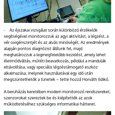
- Az éjszakai vizsgálat során különböző érzékelők
segítségével monitorozzuk az agyi aktivitást, a légzést, a
vér oxigénszintjét és az alvás minőségét. Az eredmények
alapján pontos diagnózist állítunk fel, majd
meghatározzuk a legmegfelelőbb kezelést, amely lehet
életmódváltás, műtéti beavatkozás, például a mandulák
eltávolítása, vagy speciális légzéstámogató eszköz
alkalmazása, melynek használatával egy idő után
megszüntethetők a tünetek – tette hozzá Horváth Ildikó.
A beruházás keretében modern monitorozó rendszereket,
szenzorokat szereztek be és kiépítették az azok
működtetéséhez szükséges informatikai hátteret.