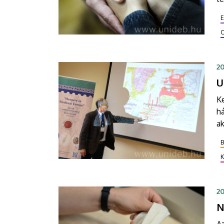
ne
pa
20
U
Ke
há
a
20
N
Az