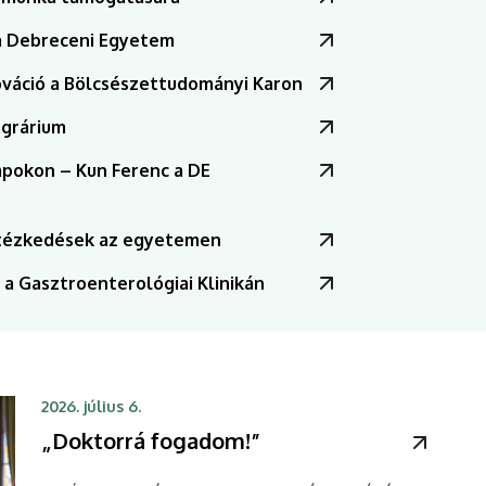
 a Debreceni Egyetem
B INFORMÁCIÓ
váció a Bölcsészettudományi Karon
agrárium
apokon – Kun Ferenc a DE
ntézkedések az egyetemen
 a Gasztroenterológiai Klinikán
2026. július 6.
„Doktorrá fogadom!”