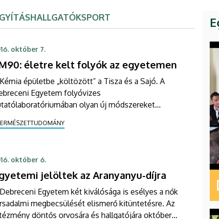
GYÍTÁS
HALLGATÓK
SPORT
E
16. október 7.
M90: életre kelt folyók az egyetemen
Kémia épületbe „költözött” a Tisza és a Sajó. A
ebreceni Egyetem folyóvizes
utatólaboratóriumában olyan új módszereket
resnek a kutatók, amelyek az árvízi védekezésben
TERMÉSZETTUDOMÁNY
egíthetnek – részletek az FM90 Campus Rádióban.
16. október 6.
gyetemi jelöltek az Aranyanyu-díjra
Debreceni Egyetem két kiválósága is esélyes a nők
rsadalmi megbecsülését elismerő kitüntetésre. Az
tézmény döntős orvosára és hallgatójára október