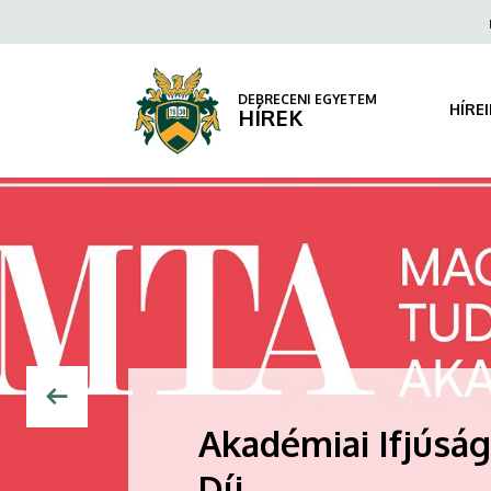
|
Fels
navi
DEBRECENI
EGYETEM
DEBRECENI EGYETEM
HÍRE
HÍREK
Ösztöndíjak
munkatársak
számára