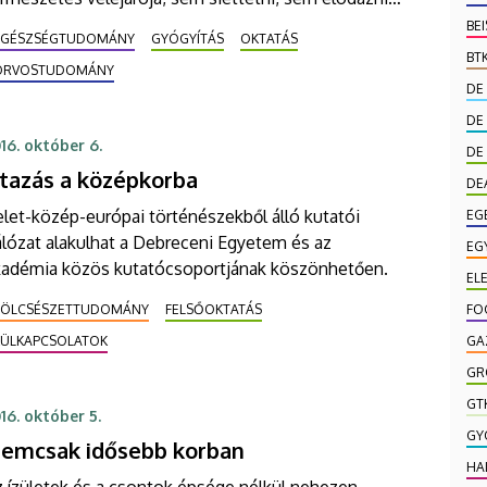
m lehet. Erre emlékeztet október 8-án a hospice-
BE
EGÉSZSÉGTUDOMÁNY
GYÓGYÍTÁS
OKTATÁS
lliatív világnap.
BT
ORVOSTUDOMÁNY
DE
DE
16. október 6.
DE
tazás a középkorba
DE
let-közép-európai történészekből álló kutatói
EG
lózat alakulhat a Debreceni Egyetem és az
EG
kadémia közös kutatócsoportjának köszönhetően.
EL
BÖLCSÉSZETTUDOMÁNY
FELSŐOKTATÁS
FO
KÜLKAPCSOLATOK
GA
GR
GT
16. október 5.
GY
emcsak idősebb korban
HA
 ízületek és a csontok épsége nélkül nehezen