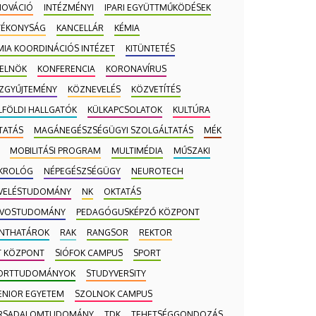
NOVÁCIÓ
INTÉZMÉNYI
IPARI EGYÜTTMŰKÖDÉSEK
TÉKONYSÁG
KANCELLÁR
KÉMIA
MIA KOORDINÁCIÓS INTÉZET
KITÜNTETÉS
-ELNÖK
KONFERENCIA
KORONAVÍRUS
ZGYŰJTEMÉNY
KÖZNEVELÉS
KÖZVETÍTÉS
LFÖLDI HALLGATÓK
KÜLKAPCSOLATOK
KULTÚRA
TATÁS
MAGÁNEGÉSZSÉGÜGYI SZOLGÁLTATÁS
MÉK
MOBILITÁSI PROGRAM
MULTIMÉDIA
MŰSZAKI
KROLÓG
NÉPEGÉSZSÉGÜGY
NEUROTECH
VELÉSTUDOMÁNY
NK
OKTATÁS
VOSTUDOMÁNY
PEDAGÓGUSKÉPZŐ KÖZPONT
NTHATÁROK
RAK
RANGSOR
REKTOR
T KÖZPONT
SIÓFOK CAMPUS
SPORT
ORTTUDOMÁNYOK
STUDYVERSITY
ENIOR EGYETEM
SZOLNOK CAMPUS
RSADALOMTUDOMÁNY
TDK
TEHETSÉGGONDOZÁS