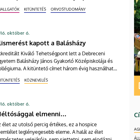
-ig lehet szavazni.
HALLGATÓK
KITÜNTETÉS
ORVOSTUDOMÁNY
16. október 6.
lismerést kapott a Balásházy
kreditált Kiváló Tehetségpont lett a Debreceni
gyetem Balásházy János Gyakorló Középiskolája és
llégiuma. A kitüntető címet három évig használhatja
pallagi intézmény.
ITÜNTETÉS
KÖZNEVELÉS
16. október 6.
éltósággal elmenni…
C
 élet az utolsó percig értékes, ez a hospice
AG
emlélet leglényegesebb eleme. A halál az élet
ÁL
rmészetes velejárója, sem siettetni, sem elodázni