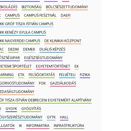
ISKOLÁZÁS
BIZTONSÁG
BÖLCSÉSZETTUDOMÁNY
K
CAMPUS
CAMPUS FESZTIVÁL
DAEFI
 KK GRÓF TISZA ISTVÁN CAMPUS
 KK KENÉZY GYULA CAMPUS
 KK NAGYERDEI CAMPUS
DE KLINIKAI KÖZPONT
AC
DEDM
DEMEK
DUÁLIS KÉPZÉS
ÉSZSÉGIPAR
EGÉSZSÉGTUDOMÁNY
YETEMI SPORTÉLET
EGYETEMTÖRTÉNET
EK
EARNING
ETK
FELSŐOKTATÁS
FELVÉTELI
FIZIKA
GORVOSTUDOMÁNY
FOK
GAZDÁLKODÁS
ZDASÁGTUDOMÁNY
ÓF TISZA ISTVÁN DEBRECENI EGYETEMÉRT ALAPÍTVÁNY
K
GYGYK
GYÓGYÍTÁS
ÓGYSZERÉSZTUDOMÁNY
GYTK
HALL
LLGATÓK
IK
INFORMATIKA
INFRASTRUKTÚRA