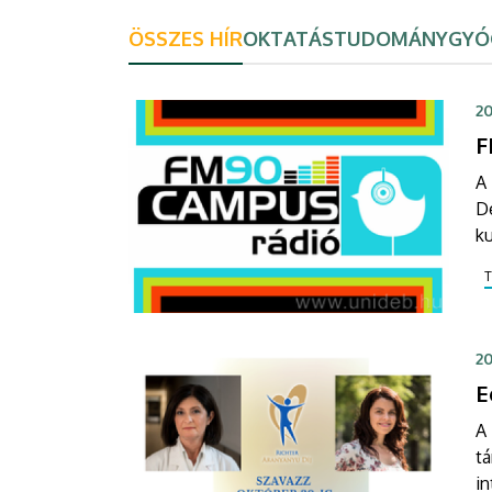
ÖSSZES HÍR
OKTATÁS
TUDOMÁNY
GYÓ
20
F
A 
D
k
ke
s
20
E
A 
tá
in