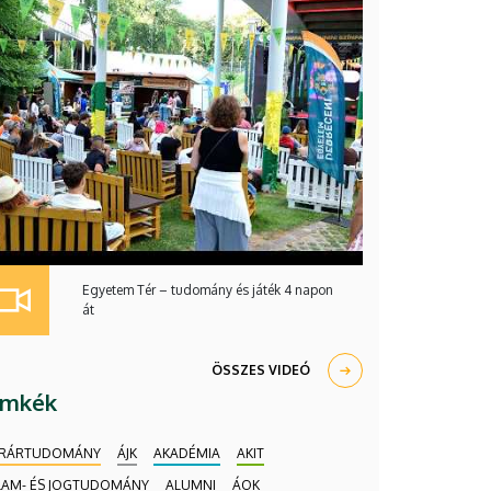
Egyetem Tér – tudomány és játék 4 napon
át
ÖSSZES VIDEÓ
ímkék
RÁRTUDOMÁNY
ÁJK
AKADÉMIA
AKIT
LAM- ÉS JOGTUDOMÁNY
ALUMNI
ÁOK