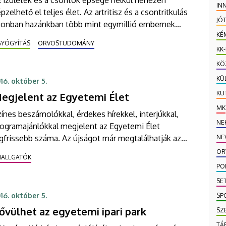
IN
pzelhető el teljes élet. Az artritisz és a csontritkulás
JÓ
zonban hazánkban több mint egymillió embernek
KÉ
szi fájdalmassá a mindennapokat, és egyre több
GYÓGYÍTÁS
ORVOSTUDOMÁNY
ztük a fiatal.
KK
KÖ
KÜ
16. október 5.
KU
egjelent az Egyetemi Élet
MK
ínes beszámolókkal, érdekes hírekkel, interjúkkal,
NE
rogramajánlókkal megjelent az Egyetemi Élet
NE
gfrissebb száma. Az újságot már megtalálhatják az
lvasók a megszokott terjesztési pontokon.
OR
HALLGATÓK
PO
SE
16. október 5.
SP
ővülhet az egyetemi ipari park
SZ
TÁ