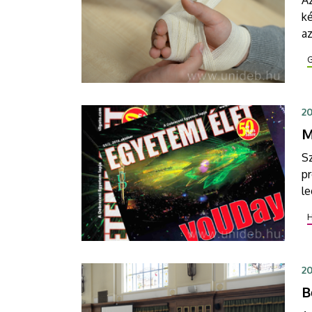
ké
a
te
kö
20
M
Sz
p
le
o
20
B