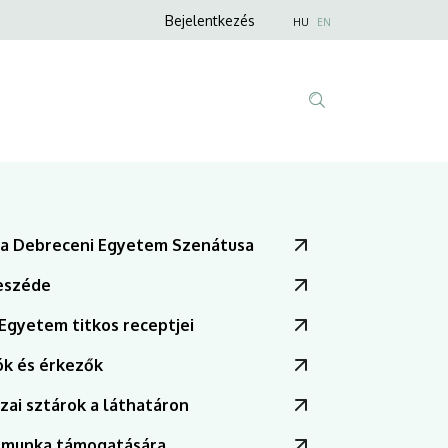
Anonim
Nyelvválaszt
Bejelentkezés
HU
EN
Felhasználói
fiók
menüje
Fő
Tartalom
navigáció
keresése
t a Debreceni Egyetem Szenátusa
eszéde
Egyetem titkos receptjei
ók és érkezők
démiai Ifjúsági
zai sztárok a láthatáron
 munka támogatására