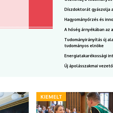
Díszdoktorát gyászolja
BŐVEB
Hagyományőrzés és inno
A hőség árnyékában az 
Tudományirányítás új al
tudományos elnöke
Energiatakarékossági i
Új ápolásszakmai vezető
KIEMELT