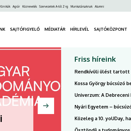
ő
Klinikák
Agrár
Köznevelés
Szervezetek A-tól Z-ig
Munkatársaknak
Alumni
gáció
INK
SAJTÓFIGYELŐ
MÉDIATÁR
HÍRLEVÉL
SAJTÓKÖZPONT
Friss híreink
Rendkívüli ülést tartot
Kossa György búcsúzó b
Univerzum: A Debreceni 
Nyári Egyetem – búcsúz
Aka
Közeleg a 10. yoUDay, ha
Díj
Ösztöndíj a tudományos