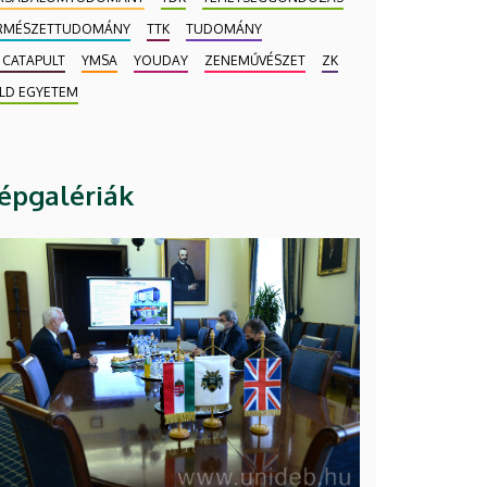
RMÉSZETTUDOMÁNY
TTK
TUDOMÁNY
 CATAPULT
YMSA
YOUDAY
ZENEMŰVÉSZET
ZK
LD EGYETEM
épgalériák