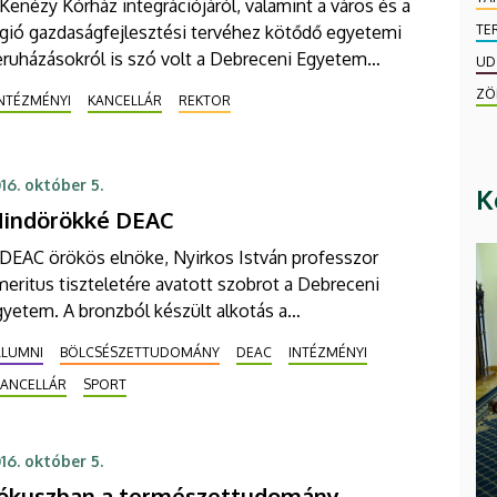
Kenézy Kórház integrációjáról, valamint a város és a
TE
égió gazdaságfejlesztési tervéhez kötődő egyetemi
eruházásokról is szó volt a Debreceni Egyetem
UD
zenátusának szeptember 29-ei ülésén.
ZÖ
INTÉZMÉNYI
KANCELLÁR
REKTOR
16. október 5.
K
indörökké DEAC
 DEAC örökös elnöke, Nyirkos István professzor
eritus tiszteletére avatott szobrot a Debreceni
yetem. A bronzból készült alkotás a
porttudományi Oktatóközpont mögötti zöld
ALUMNI
BÖLCSÉSZETTUDOMÁNY
DEAC
INTÉZMÉNYI
igeten kapott helyet a Dóczy József utcai
KANCELLÁR
SPORT
orttelepen.
16. október 5.
ókuszban a természettudomány