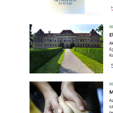
30
20
E
Ak
E
Ko
a 
K
20
M
Az
sz
te