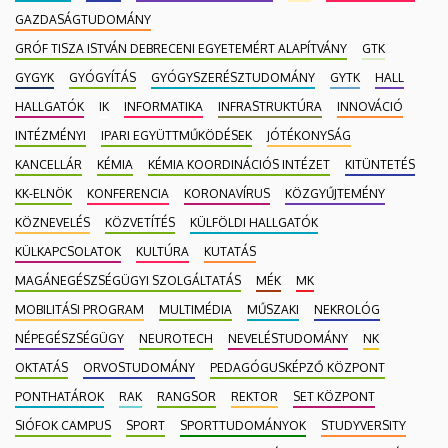
GAZDASÁGTUDOMÁNY
GRÓF TISZA ISTVÁN DEBRECENI EGYETEMÉRT ALAPÍTVÁNY
GTK
GYGYK
GYÓGYÍTÁS
GYÓGYSZERÉSZTUDOMÁNY
GYTK
HALL
HALLGATÓK
IK
INFORMATIKA
INFRASTRUKTÚRA
INNOVÁCIÓ
INTÉZMÉNYI
IPARI EGYÜTTMŰKÖDÉSEK
JÓTÉKONYSÁG
KANCELLÁR
KÉMIA
KÉMIA KOORDINÁCIÓS INTÉZET
KITÜNTETÉS
KK-ELNÖK
KONFERENCIA
KORONAVÍRUS
KÖZGYŰJTEMÉNY
KÖZNEVELÉS
KÖZVETÍTÉS
KÜLFÖLDI HALLGATÓK
KÜLKAPCSOLATOK
KULTÚRA
KUTATÁS
MAGÁNEGÉSZSÉGÜGYI SZOLGÁLTATÁS
MÉK
MK
MOBILITÁSI PROGRAM
MULTIMÉDIA
MŰSZAKI
NEKROLÓG
NÉPEGÉSZSÉGÜGY
NEUROTECH
NEVELÉSTUDOMÁNY
NK
OKTATÁS
ORVOSTUDOMÁNY
PEDAGÓGUSKÉPZŐ KÖZPONT
PONTHATÁROK
RAK
RANGSOR
REKTOR
SET KÖZPONT
SIÓFOK CAMPUS
SPORT
SPORTTUDOMÁNYOK
STUDYVERSITY