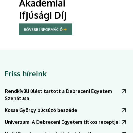
Ösztöndíjak
munkatársak
számára
BŐVEBB INFORMÁCIÓ
Friss híreink
Rendkívüli ülést tartott a Debreceni Egyetem
Szenátusa
Kossa György búcsúzó beszéde
Univerzum: A Debreceni Egyetem titkos receptjei