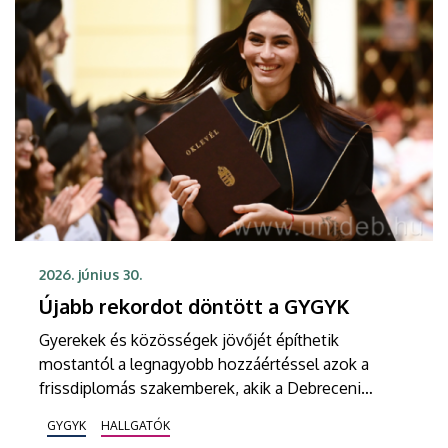
2026. június 30.
Újabb rekordot döntött a GYGYK
Gyerekek és közösségek jövőjét építhetik
mostantól a legnagyobb hozzáértéssel azok a
frissdiplomás szakemberek, akik a Debreceni
Egyetem Gyermeknevelési és Gyógypedagógiai
GYGYK
HALLGATÓK
Karán szereztek végzettséget. Az újonnan avatott