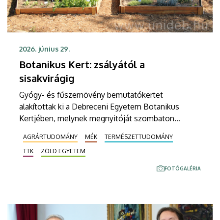
2026. június 29.
Botanikus Kert: zsályától a
sisakvirágig
Gyógy- és fűszernövény bemutatókertet
alakítottak ki a Debreceni Egyetem Botanikus
Kertjében, melynek megnyitóját szombaton
tartották. A hat új ágyásba csaknem hetven
AGRÁRTUDOMÁNY
MÉK
TERMÉSZETTUDOMÁNY
növényfajt ültettek tematikusan, így például a
TTK
ZÖLD EGYETEM
gyógyszergyártásban használt növényeket az
ehetőektől elkülönítve mutatják be.
FOTÓGALÉRIA