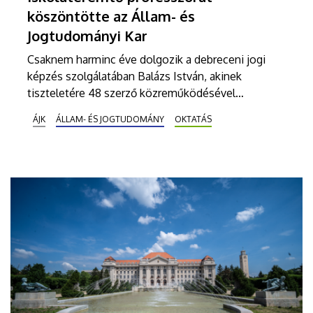
köszöntötte az Állam- és
Jogtudományi Kar
Csaknem harminc éve dolgozik a debreceni jogi
képzés szolgálatában Balázs István, akinek
tiszteletére 48 szerző közreműködésével
közigazgatási jogról szóló gondolatokat
ÁJK
ÁLLAM- ÉS JOGTUDOMÁNY
OKTATÁS
tartalmazó, csaknem 700 oldalas szakkönyv
készült. A kiadványt is bemutatták a napokban a
karon, amikor 70. születésnapja alkalmából
köszöntötték a professzort.