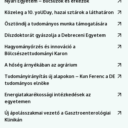
Nyári Egyetem – búcsúzók és érkezők
Közeleg a 10. yoUDay, hazai sztárok a láthatáron
Ösztöndíj a tudományos munka támogatására
Díszdoktorát gyászolja a Debreceni Egyetem
Hagyományőrzés és innováció a
Bölcsészettudományi Karon
A hőség árnyékában az agrárium
Tudományirányítás új alapokon – Kun Ferenc a DE
tudományos elnöke
Energiatakarékossági intézkedések az
egyetemen
Új ápolásszakmai vezető a Gasztroenterológiai
Klinikán