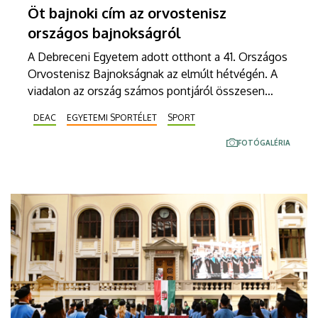
Öt bajnoki cím az orvostenisz
országos bajnokságról
A Debreceni Egyetem adott otthont a 41. Országos
Orvostenisz Bajnokságnak az elmúlt hétvégén. A
viadalon az ország számos pontjáról összesen
mintegy nyolcvanan vettek részt. A DE és a DEAC
DEAC
EGYETEMI SPORTÉLET
SPORT
színeiben indult sportolók öt bajnoki aranynak is
örülhettek.
FOTÓGALÉRIA