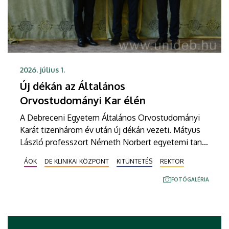
2026. július 1.
Új dékán az Általános
Orvostudományi Kar élén
A Debreceni Egyetem Általános Orvostudományi
Karát tizenhárom év után új dékán vezeti. Mátyus
László professzort Németh Norbert egyetemi tanár
váltja a kar élén. Az új kari vezető a dékáni láncot
ÁOK
DE KLINIKAI KÖZPONT
KITÜNTETÉS
REKTOR
Bács Zoltán rektortól vette át kedden az egyetem
Aulájában rendezett ünnepségen.
FOTÓGALÉRIA