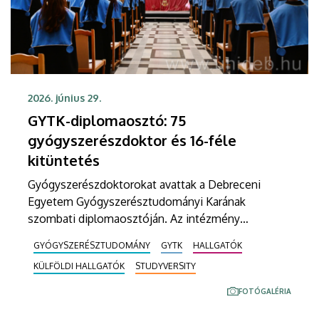
2026. június 29.
GYTK-diplomaosztó: 75
gyógyszerészdoktor és 16-féle
kitüntetés
Gyógyszerészdoktorokat avattak a Debreceni
Egyetem Gyógyszerésztudományi Karának
szombati diplomaosztóján. Az intézmény
Főépületének Díszudvarán tartott ünnepségen 75-
GYÓGYSZERÉSZTUDOMÁNY
GYTK
HALLGATÓK
en vehették kézbe a tanulmányaik sikeres
KÜLFÖLDI HALLGATÓK
STUDYVERSITY
befejezéséről szóló dokumentumot. Összesen 16
különböző kitüntetést, elismerést is átadtak.
FOTÓGALÉRIA