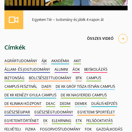
Egyetem Tér – tudomány és játék 4 napon át
ÖSSZES VIDEÓ
Címkék
AGRÁRTUDOMÁNY
ÁJK
AKADÉMIA
AKIT
ÁLLAM- ÉS JOGTUDOMÁNY
ALUMNI
ÁOK
BEISKOLÁZÁS
BIZTONSÁG
BÖLCSÉSZETTUDOMÁNY
BTK
CAMPUS
CAMPUS FESZTIVÁL
DAEFI
DE KK GRÓF TISZA ISTVÁN CAMPUS
DE KK KENÉZY GYULA CAMPUS
DE KK NAGYERDEI CAMPUS
DE KLINIKAI KÖZPONT
DEAC
DEDM
DEMEK
DUÁLIS KÉPZÉS
EGÉSZSÉGIPAR
EGÉSZSÉGTUDOMÁNY
EGYETEMI SPORTÉLET
EGYETEMTÖRTÉNET
EK
ELEARNING
ETK
FELSŐOKTATÁS
FELVÉTELI
FIZIKA
FOGORVOSTUDOMÁNY
FOK
GAZDÁLKODÁS