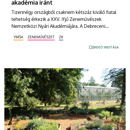
akadémia iránt
Tizennégy országból csaknem kétszáz kiváló fiatal
tehetség érkezik a XXV. Ifjú Zeneművészek
Nemzetközi Nyári Akadémiájára. A Debreceni
Egyetem Zeneművészeti Kar nagyszabású szakmai
YMSA
ZENEMŰVÉSZET
ZK
találkozóján harmincöt hazai és külföldről érkező
mesteroktatató adja át tudását a hallgatóknak. A
VIDEÓ INDÍTÁSA
hagyományoknak megfelelően Bolyky Zoltán
karmester vezetésével ismét megalakul a nyári
akadémia résztvevőiből a Kodály Zoltán Ifjúsági
Világzenekar, mely a februárban elhunyt Vásáry
Tamás emléke előtt is tiszteleg.