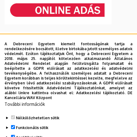
A Debreceni Egyetem kiemelt fontosságúnak tartja a
2026. augusztus
rendelkezésére bocsátott, illetve birtokába jutott személyes adatok
védelmét. Ezúton tájékoztatjuk Önt, hogy a Debreceni Egyetem a
H
K
Sze
Cs
P
Szo
V
2018. május 25. napjától kötelezően alkalmazandó Általános
Adatvédelmi Rendelet alapján felülvizsgálta folyamatait és
beépítette a GDPR előírásait az adatkezelési és adatvédelmi
27
28
29
30
31
1
2
tevékenységébe. A felhasználók személyes adatait a Debreceni
Egyetem korábban is teljes körültekintéssel kezelte, megfelelve az
érvényben lévő adatkezelési szabályozásoknak. A GDPR előírásait
követve frissítettük Adatvédelmi Tájékoztatónkat, amelyet az
3
4
5
6
7
8
9
alábbi linkre kattintva olvashat el:
Adatkezelési tájékoztató.
DE
Kancellária WAV Központ
További információk
10
11
12
13
14
15
16
Nélkülözhetetlen sütik
Funkcionális sütik
17
18
19
20
21
22
23