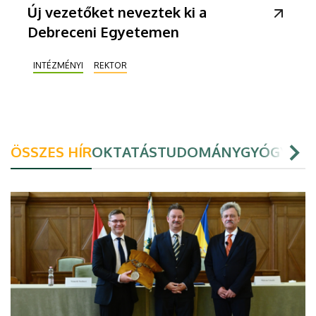
Új vezetőket neveztek ki a
Debreceni Egyetemen
INTÉZMÉNYI
REKTOR
ÖSSZES HÍR
OKTATÁS
TUDOMÁNY
GYÓGYÍTÁ