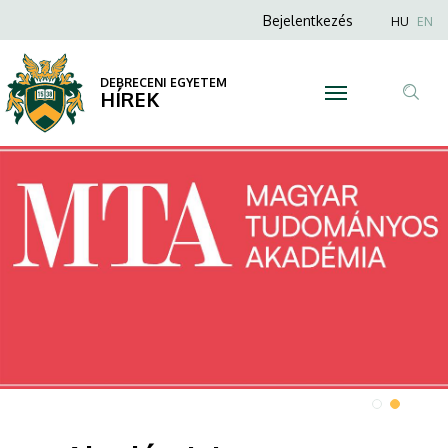
|
Anonim
Nyel
Bejelentkezés
HU
EN
Felhasználói
DEBRECENI
fiók
DEBRECENI EGYETEM
EGYETEM
HÍREK
menüje
Tar
ker