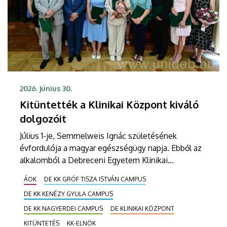
2026. június 30.
Kitüntették a Klinikai Központ kiváló
dolgozóit
Július 1-je, Semmelweis Ignác születésének
évfordulója a magyar egészségügy napja. Ebből az
alkalomból a Debreceni Egyetem Klinikai
Központjának harminc dolgozója vehetett át elnöki
ÁOK
DE KK GRÓF TISZA ISTVÁN CAMPUS
elismerő oklevelet. Az intézmény Semmelweis-
DE KK KENÉZY GYULA CAMPUS
napi ünnepségén átadták a klinikai főorvosi
címeket, a Betegellátásért Emlékérmet, a Kiváló
DE KK NAGYERDEI CAMPUS
DE KLINIKAI KÖZPONT
Orvos Kitüntetést, valamint a Sürgősségi
KITÜNTETÉS
KK-ELNÖK