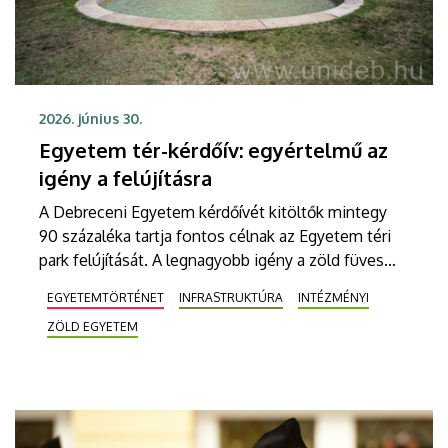
2026. június 30.
Egyetem tér-kérdőív: egyértelmű az
igény a felújításra
A Debreceni Egyetem kérdőívét kitöltők mintegy
90 százaléka tartja fontos célnak az Egyetem téri
park felújítását. A legnagyobb igény a zöld füves
terület növelése, a több pad és ülőhely, valamint
EGYETEMTÖRTÉNET
INFRASTRUKTÚRA
INTÉZMÉNYI
árnyékos pihenőhelyek kialakítása, illetve a
ZÖLD EGYETEM
szökőkút, vízmedencék további működtetése iránt
mutatkozik. A válaszadók többsége nem választaná
a jelenlegi, nehezen járható gyöngykavics
burkolatot. Több mint 7550-en töltötték ki a
kérdőívet, mutatjuk a részletes eredményeket!