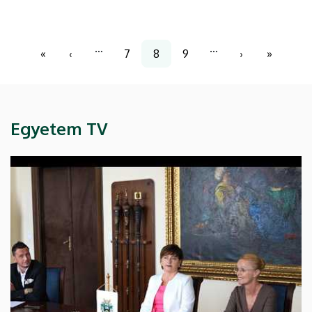
Oldalszámozás
…
…
«
‹
7
8
9
›
»
Első
Előző
Page
Jelenlegi
Page
Következő
Utolsó
oldal
oldal
oldal
oldal
oldal
Egyetem TV