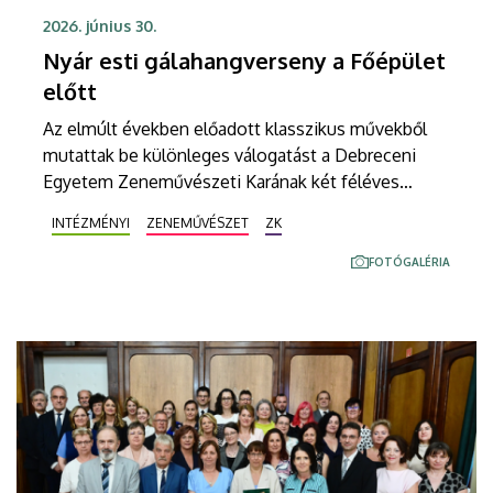
2026. június 30.
Nyár esti gálahangverseny a Főépület
előtt
Az elmúlt években előadott klasszikus művekből
mutattak be különleges válogatást a Debreceni
Egyetem Zeneművészeti Karának két féléves
gyakorló énekes színpadi előadóművészet
INTÉZMÉNYI
ZENEMŰVÉSZET
ZK
részismereti képzését folytató, valamint a komplex
énekes előadói gyakorlat második tanévét teljesítő
FOTÓGALÉRIA
hallgatók. Többek között a Denevér és a Víg
özvegy című klasszikus művekből is hangzottak el
részletek a Kodály Filharmónia Debrecen, valamint
a MediChoir közreműködésében a Debreceni
Egyetem Főépülete előtt.