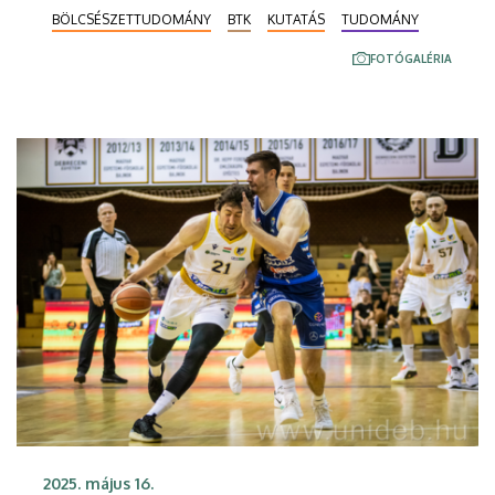
tudományos feltárómunkát a Debreceni Egyetem
BÖLCSÉSZETTUDOMÁNY
BTK
KUTATÁS
TUDOMÁNY
(DE) Nemzeti Kutatási Kiválóság Program
STARTING Kutatópályázatán nyertes
FOTÓGALÉRIA
kutatócsoportjának tagjai. Az Osztrák-Magyar
Monarchia geopolitikai tendenciái és balkáni
stratégiája: egyéni források és külpolitikai aktorok
(1878-1918) című projektindító csütörtöki
workshopnak a DE Bölcsészettudományi Kar (BTK)
Történelmi Intézete adott otthont.
2025. május 16.