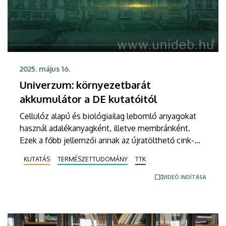
2025. május 16.
Univerzum: környezetbarát
akkumulátor a DE kutatóitól
Cellulóz alapú és biológiailag lebomló anyagokat
használ adalékanyagként, illetve membránként.
Ezek a főbb jellemzői annak az újratölthető cink-
levegő akkumulátornak, melynek prototípusát a
KUTATÁS
TERMÉSZETTUDOMÁNY
TTK
Debreceni Egyetem kutatói fejlesztették ki.
Részletek a DE M. Tóth Ildikó Sajtóközpont saját
VIDEÓ INDÍTÁSA
gyártású tudományos, ismeretterjesztő
sorozatának legújabb riportjában.