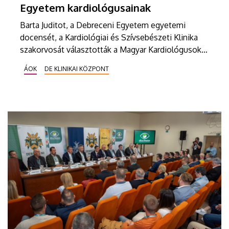
Egyetem kardiológusainak
Barta Juditot, a Debreceni Egyetem egyetemi
docensét, a Kardiológiai és Szívsebészeti Klinika
szakorvosát választották a Magyar Kardiológusok
Társasága (MKT) belügyi alelnökévé a szakmai
ÁOK
DE KLINIKAI KÖZPONT
szervezet idei kongresszusán. A május 9-e és 12-e
között megrendezett eseményen Csanádi Zoltán
professzor, a Debreceni Egyetem Klinikai Központ
Kardiológiai és Szívsebészeti Klinika igazgatója
pedig a társaság egyik legrangosabb díját, a Zárday
Imre emlékérmet vehette át.