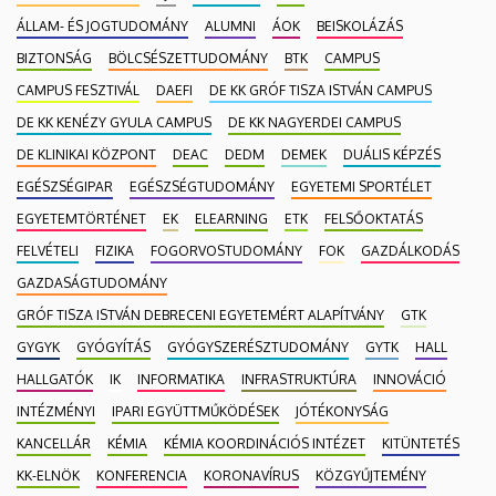
ÁLLAM- ÉS JOGTUDOMÁNY
ALUMNI
ÁOK
BEISKOLÁZÁS
BIZTONSÁG
BÖLCSÉSZETTUDOMÁNY
BTK
CAMPUS
CAMPUS FESZTIVÁL
DAEFI
DE KK GRÓF TISZA ISTVÁN CAMPUS
DE KK KENÉZY GYULA CAMPUS
DE KK NAGYERDEI CAMPUS
DE KLINIKAI KÖZPONT
DEAC
DEDM
DEMEK
DUÁLIS KÉPZÉS
EGÉSZSÉGIPAR
EGÉSZSÉGTUDOMÁNY
EGYETEMI SPORTÉLET
EGYETEMTÖRTÉNET
EK
ELEARNING
ETK
FELSŐOKTATÁS
FELVÉTELI
FIZIKA
FOGORVOSTUDOMÁNY
FOK
GAZDÁLKODÁS
GAZDASÁGTUDOMÁNY
GRÓF TISZA ISTVÁN DEBRECENI EGYETEMÉRT ALAPÍTVÁNY
GTK
GYGYK
GYÓGYÍTÁS
GYÓGYSZERÉSZTUDOMÁNY
GYTK
HALL
HALLGATÓK
IK
INFORMATIKA
INFRASTRUKTÚRA
INNOVÁCIÓ
INTÉZMÉNYI
IPARI EGYÜTTMŰKÖDÉSEK
JÓTÉKONYSÁG
KANCELLÁR
KÉMIA
KÉMIA KOORDINÁCIÓS INTÉZET
KITÜNTETÉS
KK-ELNÖK
KONFERENCIA
KORONAVÍRUS
KÖZGYŰJTEMÉNY