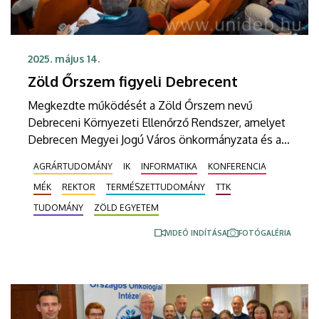
2025. május 14.
Zöld Őrszem figyeli Debrecent
Megkezdte működését a Zöld Őrszem nevű
Debreceni Környezeti Ellenőrző Rendszer, amelyet
Debrecen Megyei Jogú Város önkormányzata és a
Debreceni Egyetem közösen hozott létre és
AGRÁRTUDOMÁNY
IK
INFORMATIKA
KONFERENCIA
működtet. A legkorszerűbb műszerekkel 16
MÉK
REKTOR
TERMÉSZETTUDOMÁNY
TTK
helyszínen mérik a levegő, a víz, a föld, a zaj és a
biodiverzitás állapotát a városban. A projekt
TUDOMÁNY
ZÖLD EGYETEM
keretében a Debreceni Egyetemen folytatott
VIDEÓ INDÍTÁSA
FOTÓGALÉRIA
magas színvonalú tudományos tevékenység a
gyakorlatban is a debreceniek szolgálatába áll.