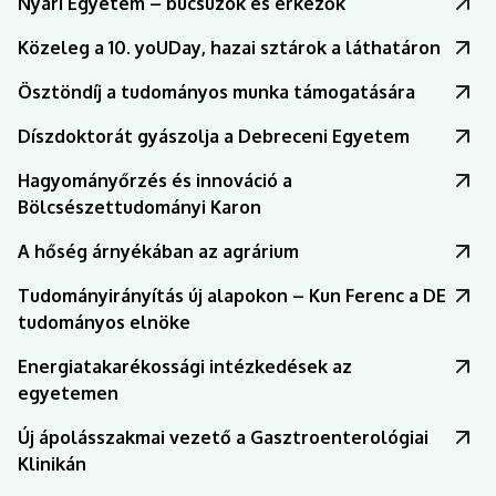
Nyári Egyetem – búcsúzók és érkezők
Közeleg a 10. yoUDay, hazai sztárok a láthatáron
Ösztöndíj a tudományos munka támogatására
Díszdoktorát gyászolja a Debreceni Egyetem
Hagyományőrzés és innováció a
Bölcsészettudományi Karon
A hőség árnyékában az agrárium
Tudományirányítás új alapokon – Kun Ferenc a DE
tudományos elnöke
Energiatakarékossági intézkedések az
egyetemen
Új ápolásszakmai vezető a Gasztroenterológiai
Klinikán