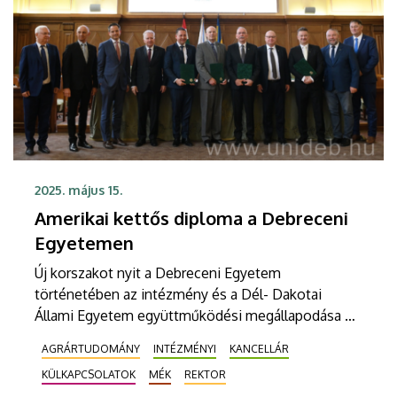
2025. május 15.
Amerikai kettős diploma a Debreceni
Egyetemen
Új korszakot nyit a Debreceni Egyetem
történetében az intézmény és a Dél- Dakotai
Állami Egyetem együttműködési megállapodása –
jelentette ki Szilvássy Zoltán, a Debreceni Egyetem
AGRÁRTUDOMÁNY
INTÉZMÉNYI
KANCELLÁR
rektora a partneri szerződés aláírásakor. A kettős
KÜLKAPCSOLATOK
MÉK
REKTOR
diploma létrehozásáról szóló megállapodás