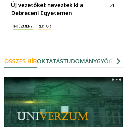
Új vezetőket neveztek ki a
Debreceni Egyetemen
INTÉZMÉNYI
REKTOR
ÖSSZES HÍR
OKTATÁS
TUDOMÁNY
GYÓGYÍTÁ