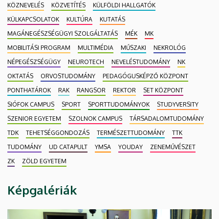
KÖZNEVELÉS
KÖZVETÍTÉS
KÜLFÖLDI HALLGATÓK
KÜLKAPCSOLATOK
KULTÚRA
KUTATÁS
MAGÁNEGÉSZSÉGÜGYI SZOLGÁLTATÁS
MÉK
MK
MOBILITÁSI PROGRAM
MULTIMÉDIA
MŰSZAKI
NEKROLÓG
NÉPEGÉSZSÉGÜGY
NEUROTECH
NEVELÉSTUDOMÁNY
NK
OKTATÁS
ORVOSTUDOMÁNY
PEDAGÓGUSKÉPZŐ KÖZPONT
PONTHATÁROK
RAK
RANGSOR
REKTOR
SET KÖZPONT
SIÓFOK CAMPUS
SPORT
SPORTTUDOMÁNYOK
STUDYVERSITY
SZENIOR EGYETEM
SZOLNOK CAMPUS
TÁRSADALOMTUDOMÁNY
TDK
TEHETSÉGGONDOZÁS
TERMÉSZETTUDOMÁNY
TTK
TUDOMÁNY
UD CATAPULT
YMSA
YOUDAY
ZENEMŰVÉSZET
ZK
ZÖLD EGYETEM
Képgalériák