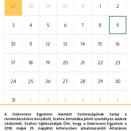
27
28
29
30
31
1
2
3
4
5
6
7
8
9
10
11
12
13
14
15
16
17
18
19
20
21
22
23
24
25
26
27
28
29
30
31
1
2
3
4
5
6
A Debreceni Egyetem kiemelt fontosságúnak tartja a
rendelkezésére bocsátott, illetve birtokába jutott személyes adatok
védelmét. Ezúton tájékoztatjuk Önt, hogy a Debreceni Egyetem a
2026. szeptember 19.
2018. május 25. napjától kötelezően alkalmazandó Általános