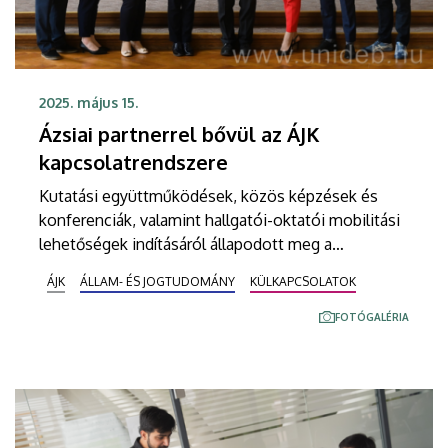
2025. május 15.
Ázsiai partnerrel bővül az ÁJK
kapcsolatrendszere
Kutatási együttműködések, közös képzések és
konferenciák, valamint hallgatói-oktatói mobilitási
lehetőségek indításáról állapodott meg a
Debreceni Egyetem és Ho Si Minh város Jogi
ÁJK
ÁLLAM- ÉS JOGTUDOMÁNY
KÜLKAPCSOLATOK
Egyeteme. Vietnám második legnagyobb jogi
felsőoktatási intézménye a partnerség
FOTÓGALÉRIA
mihamarabbi megkezdését szorgalmazza.