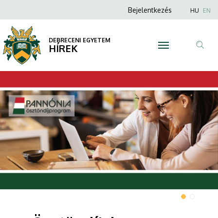
|
Anonim
Nyel
Bejelentkezés
HU
EN
Felhasználói
DEBRECENI
fiók
DEBRECENI EGYETEM
EGYETEM
HÍREK
menüje
Tar
ker