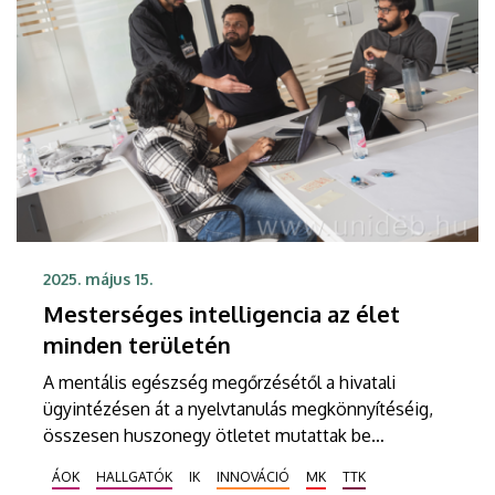
2025. május 15.
Mesterséges intelligencia az élet
minden területén
A mentális egészség megőrzésétől a hivatali
ügyintézésen át a nyelvtanulás megkönnyítéséig,
összesen huszonegy ötletet mutattak be
debreceni hallgatók az első alkalommal
ÁOK
HALLGATÓK
IK
INNOVÁCIÓ
MK
TTK
megrendezett, hackAIthon nevű ötletversenyen