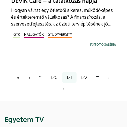
DEViK Cafe – a találkozás napja
Hogyan válhat egy ötletből sikeres, működőképes
és értékteremtő vállalkozás? A finanszírozás, a
szervezetfejlesztés, az üzleti terv építésének jó
gyakorlatai és a személyes fejlődés utak. Elismert
GTK
HALLGATÓK
STUDYVERSITY
vállalatvezetőkkel, gazdasági szakemberekkel és
HR szakértőkkel találkozhattak és kérdezhettek
FOTÓGALÉRIA
közvetlenül a hallgatók a DEViK Üzleti Innovációs
Klub tavaszi szemeszterzáró rendezvényén, a
DEViK Cafén.
Oldalszámozás
…
…
«
‹
120
121
122
›
Első
Előző
Page
Jelenlegi
Page
Követke
oldal
oldal
oldal
oldal
»
Utolsó
oldal
Egyetem TV