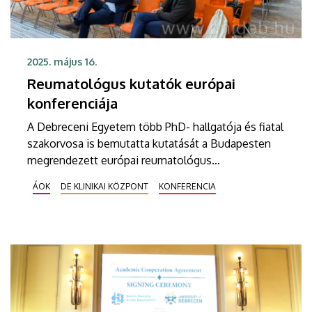
2025. május 16.
Reumatológus kutatók európai
konferenciája
A Debreceni Egyetem több PhD- hallgatója és fiatal
szakorvosa is bemutatta kutatását a Budapesten
megrendezett európai reumatológus
kongresszuson (EWRR). A szakmai tanácskozáson
ÁOK
DE KLINIKAI KÖZPONT
KONFERENCIA
többek között a sejtes immunológia, a fájdalom, a
szöveti károsodás, az immuntolerancia, az
autoinflammáció és autoimmunitás legújabb
kutatási eredményeit vitatták meg a résztvevők.