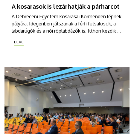
A kosarasok is lezárhatják a párharcot
A Debreceni Egyetem kosarasai Körmenden lépnek
pályára. Idegenben játszanak a férfi futsalosok, a
labdarúgók és a női röplabdázók is. Itthon kezdik az
NB I döntőjét a női futsalosok és a már
DEAC
bronzérmes kézisek is a DESOK-ban szerezhetnek
újabb pontokat.