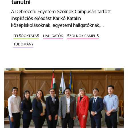
tanulni
A Debreceni Egyetem Szolnok Campusán tartott
inspirációs előadást Karikó Katalin
középiskolásoknak, egyetemi hallgatóknak,
oktatóknak, egészségügyi szakembereknek a
FELSŐOKTATÁS
HALLGATÓK
SZOLNOK CAMPUS
kutatói életút kihívásairól, eredményeiről. A Nobel-
TUDOMÁNY
díjas kutatóbiológus kiemelte: a siker nem segít a
fejlődésben, a kudarcok tanítanak meg
alkalmazkodni.