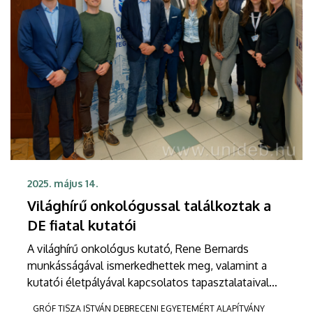
2025. május 14.
Világhírű onkológussal találkoztak a
DE fiatal kutatói
A világhírű onkológus kutató, Rene Bernards
munkásságával ismerkedhettek meg, valamint a
kutatói életpályával kapcsolatos tapasztalataival
gazdagodhattak a GTIDEA Kiválósági PhD
GRÓF TISZA ISTVÁN DEBRECENI EGYETEMÉRT ALAPÍTVÁNY