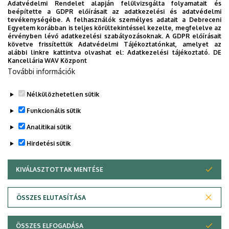
ÁOK-diplomaosztó ünnepség
Adatvédelmi Rendelet alapján felülvizsgálta folyamatait és
beépítette a GDPR előírásait az adatkezelési és adatvédelmi
tevékenységébe. A felhasználók személyes adatait a Debreceni
Az Általános Orvostudományi Kar szeptember 19-
Egyetem korábban is teljes körültekintéssel kezelte, megfelelve az
én, szombaton 11 órától tartja nyári diplomaosztó
érvényben lévő adatkezelési szabályozásoknak. A GDPR előírásait
követve frissítettük Adatvédelmi Tájékoztatónkat, amelyet az
ünnepségét a Főépület Díszudvarán. A Multimédia
ÜNNEPSÉG, DIPLOMAOSZTÓ
alábbi linkre kattintva olvashat el:
Adatkezelési tájékoztató.
DE
és E-learning Technikai Központ a youtube-on
Kancellária WAV Központ
További információk
élőben közvetíti az oklevélátadót.
Nélkülözhetetlen sütik
TOVÁBB AZ ÖSSZES ESEMÉNYRE
Funkcionális sütik
Analitikai sütik
Hirdetési sütik
KIVÁLASZTOTTAK MENTÉSE
WITHDRAW CONSENT
DEBRECENI EGYETEM
ÖSSZES ELUTASÍTÁSA
Adatvédelem
Adatvédelem
ÖSSZES ELFOGADÁSA