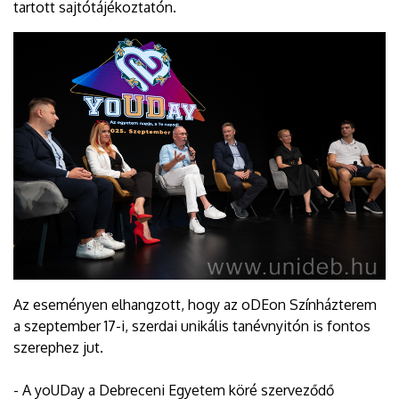
tartott sajtótájékoztatón.
Az eseményen elhangzott, hogy az oDEon Színházterem
a szeptember 17-i, szerdai unikális tanévnyitón is fontos
szerephez jut.
- A yoUDay a Debreceni Egyetem köré szerveződő