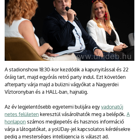
A stadionshow 18:30-kor kezdődik a kapunyitással és 22
óráig tart, majd egyórás retró party indul. Ezt követően
afterparty várja majd a bulizni vágyókat a Nagyerdei
Víztoronyban és a HALL-ban, hajnalig.
Az év legjelentősebb egyetemi bulijára egy
vadonatúj
netes felületen
keresztül vásárolhatók meg a belépők.
A
honlapon
számos meglepetés és hasznos információ
várja a látogatókat, a yoUDay-jel kapcsolatos kérdésekre
pedig a mesterséges intelligencia is választ ad.