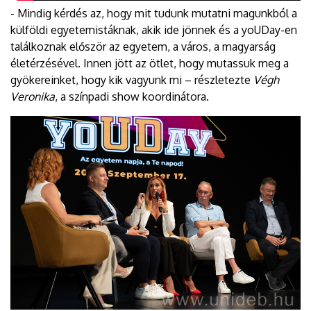
- Mindig kérdés az, hogy mit tudunk mutatni magunkból a
külföldi egyetemistáknak, akik ide jönnek és a yoUDay-en
találkoznak először az egyetem, a város, a magyarság
életérzésével. Innen jött az ötlet, hogy mutassuk meg a
gyökereinket, hogy kik vagyunk mi – részletezte
Végh
Veronika
, a színpadi show koordinátora.