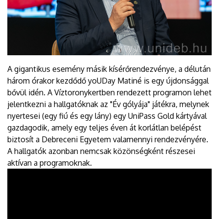
A gigantikus esemény másik kísérőrendezvénye, a délután
három órakor kezdődő yoUDay Matiné is egy újdonsággal
bővül idén. A Víztoronykertben rendezett programon lehet
jelentkezni a hallgatóknak az "Év gólyája" játékra, melynek
nyertesei (egy fiú és egy lány) egy UniPass Gold kártyával
gazdagodik, amely egy teljes éven át korlátlan belépést
biztosít a Debreceni Egyetem valamennyi rendezvényére.
A hallgatók azonban nemcsak közönségként részesei
aktívan a programoknak.