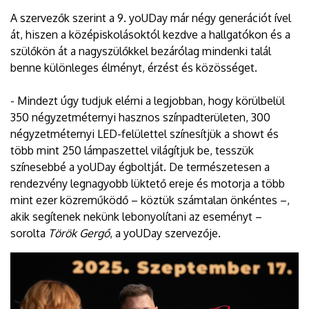
A szervezők szerint a 9. yoUDay már négy generációt ível
át, hiszen a középiskolásoktól kezdve a hallgatókon és a
szülőkön át a nagyszülőkkel bezárólag mindenki talál
benne különleges élményt, érzést és közösséget.
- Mindezt úgy tudjuk elérni a legjobban, hogy körülbelül
350 négyzetméternyi hasznos színpadterületen, 300
négyzetméternyi LED-felülettel színesítjük a showt és
több mint 250 lámpaszettel világítjuk be, tesszük
színesebbé a yoUDay égboltját. De természetesen a
rendezvény legnagyobb lüktető ereje és motorja a több
mint ezer közreműködő – köztük számtalan önkéntes –,
akik segítenek nekünk lebonyolítani az eseményt –
sorolta
Török Gergő
, a yoUDay szervezője.