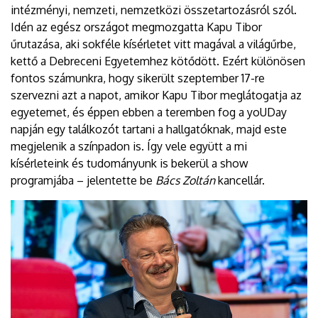
intézményi, nemzeti, nemzetközi összetartozásról szól.
Idén az egész országot megmozgatta Kapu Tibor
űrutazása, aki sokféle kísérletet vitt magával a világűrbe,
kettő a Debreceni Egyetemhez kötődött. Ezért különösen
fontos számunkra, hogy sikerült szeptember 17-re
szervezni azt a napot, amikor Kapu Tibor meglátogatja az
egyetemet, és éppen ebben a teremben fog a yoUDay
napján egy találkozót tartani a hallgatóknak, majd este
megjelenik a színpadon is. Így vele együtt a mi
kísérleteink és tudományunk is bekerül a show
programjába – jelentette be
Bács Zoltán
kancellár.