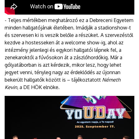
- Teljes mértékben meghatározó ez a Debreceni Egyetem
minden hallgatójának életében. Imádják a stadionshow-t
és szervesen ki is veszik belőle a részüket. A szervezéstől
kezdve a hostesseken át a welcome show-ig, ahol az
intézmény jelenlegi és egykori hallgatói lépnek fel, a
zenekaroktól a fúvósokon át a zászlóhordókig. Már a
gólyatáborban is azt kérdezik, mikor lesz, hogy lehet
jegyet venni, tényleg nagy az érdeklődés az újonnan
bekerült hallgatók között is – tájékoztatott
Németh
Kevin
, a DE HÖK elnöke.