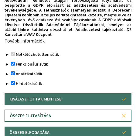
Adatvédelmi Rendelet alapján felülvizsgálta folyamatait és
2026. augusztus 7.
beépítette a GDPR előírásait az adatkezelési és adatvédelmi
Univerzum: A Debreceni Egyetem
tevékenységébe. A felhasználók személyes adatait a Debreceni
Egyetem korábban is teljes körültekintéssel kezelte, megfelelve az
titkos receptjei
érvényben lévő adatkezelési szabályozásoknak. A GDPR előírásait
követve frissítettük Adatvédelmi Tájékoztatónkat, amelyet az
alábbi linkre kattintva olvashat el:
Adatkezelési tájékoztató.
DE
KUTATÁS
TUDOMÁNY
Kancellária WAV Központ
További információk
Nélkülözhetetlen sütik
Funkcionális sütik
Analitikai sütik
Hirdetési sütik
KIVÁLASZTOTTAK MENTÉSE
WITHDRAW CONSENT
DEBRECENI EGYETEM
ÖSSZES ELUTASÍTÁSA
Adatvédelem
Adatvédelem
ÖSSZES ELFOGADÁSA