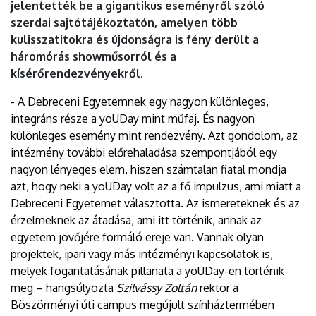
jelentették be a gigantikus eseményről szóló
szerdai sajtótájékoztatón, amelyen több
kulisszatitokra és újdonságra is fény derült a
háromórás showműsorról és a
kísérőrendezvényekről.
- A Debreceni Egyetemnek egy nagyon különleges,
integráns része a yoUDay mint műfaj. És nagyon
különleges esemény mint rendezvény. Azt gondolom, az
intézmény további előrehaladása szempontjából egy
nagyon lényeges elem, hiszen számtalan fiatal mondja
azt, hogy neki a yoUDay volt az a fő impulzus, ami miatt a
Debreceni Egyetemet választotta. Az ismereteknek és az
érzelmeknek az átadása, ami itt történik, annak az
egyetem jövőjére formáló ereje van. Vannak olyan
projektek, ipari vagy más intézményi kapcsolatok is,
melyek fogantatásának pillanata a yoUDay-en történik
meg – hangsúlyozta
Szilvássy Zoltán
rektor a
Böszörményi úti campus megújult színháztermében