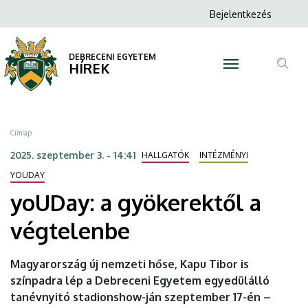
yoUDay:
Ugrás
Anonim
Bejelentkezés
a
N
Felhasználói
a
tartalomra
fiók
DEBRECENI EGYETEM
gyökerektől
HÍREK
menüje
Tar
a
ker
végtelenbe
Morzsa
Címlap
|
2025. szeptember 3. - 14:41
HALLGATÓK
INTÉZMÉNYI
DEBRECENI
YOUDAY
yoUDay: a gyökerektől a
EGYETEM
végtelenbe
Magyarország új nemzeti hőse, Kapu Tibor is
színpadra lép a Debreceni Egyetem egyedülálló
tanévnyitó stadionshow-ján szeptember 17-én –