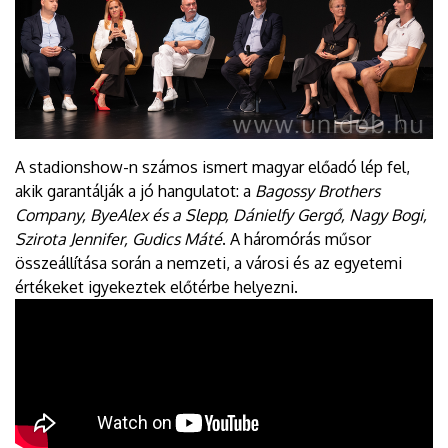
A stadionshow-n számos ismert magyar előadó lép fel,
akik garantálják a jó hangulatot: a
Bagossy Brothers
Company, ByeAlex és a Slepp, Dánielfy Gergő, Nagy Bogi,
Szirota Jennifer, Gudics Máté
. A háromórás műsor
összeállítása során a nemzeti, a városi és az egyetemi
értékeket igyekeztek előtérbe helyezni.