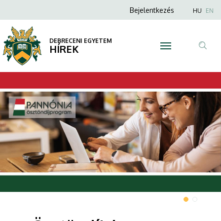
|
Anonim
Nyel
Bejelentkezés
HU
EN
Felhasználói
DEBRECENI
fiók
DEBRECENI EGYETEM
EGYETEM
HÍREK
menüje
Tar
ker