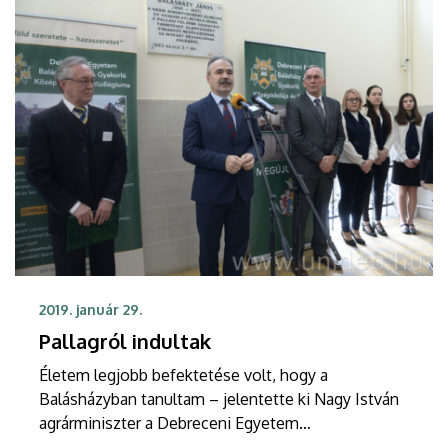
2019. január 29.
Pallagról indultak
Életem legjobb befektetése volt, hogy a
Balásházyban tanultam – jelentette ki Nagy István
agrárminiszter a Debreceni Egyetem
gyakorlóiskolájának keddi pályaorientációs napján.