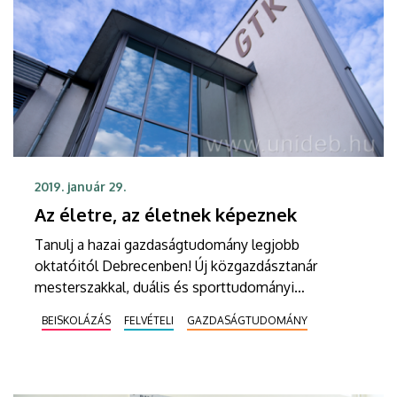
2019. január 29.
Az életre, az életnek képeznek
Tanulj a hazai gazdaságtudomány legjobb
oktatóitól Debrecenben! Új közgazdásztanár
mesterszakkal, duális és sporttudományi
képzésekkel, valamint felejthetetlen diákévekkel
BEISKOLÁZÁS
FELVÉTELI
GAZDASÁGTUDOMÁNY
vár a Debreceni Egyetem Gazdaságtudományi Kara.