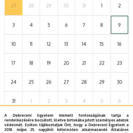
27
28
29
30
31
1
2
3
4
5
6
7
8
9
10
11
12
13
14
15
16
17
18
19
20
21
22
23
24
25
26
27
28
29
30
31
1
2
3
4
5
6
A Debreceni Egyetem kiemelt fontosságúnak tartja a
rendelkezésére bocsátott, illetve birtokába jutott személyes adatok
védelmét. Ezúton tájékoztatjuk Önt, hogy a Debreceni Egyetem a
2026. szeptember 19.
2018. május 25. napjától kötelezően alkalmazandó Általános