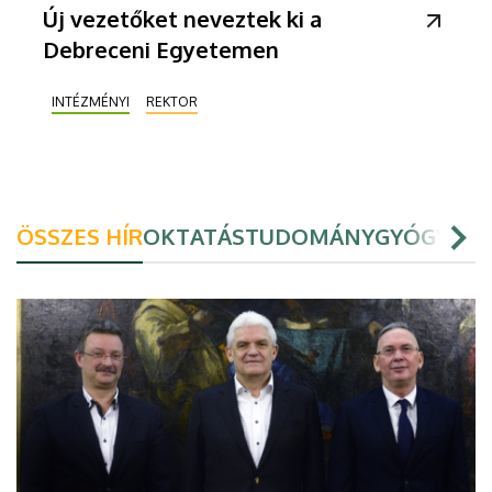
Új vezetőket neveztek ki a
Debreceni Egyetemen
INTÉZMÉNYI
REKTOR
ÖSSZES HÍR
OKTATÁS
TUDOMÁNY
GYÓGYÍTÁ