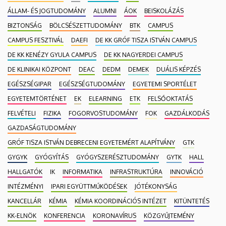
ÁLLAM- ÉS JOGTUDOMÁNY
ALUMNI
ÁOK
BEISKOLÁZÁS
BIZTONSÁG
BÖLCSÉSZETTUDOMÁNY
BTK
CAMPUS
CAMPUS FESZTIVÁL
DAEFI
DE KK GRÓF TISZA ISTVÁN CAMPUS
DE KK KENÉZY GYULA CAMPUS
DE KK NAGYERDEI CAMPUS
DE KLINIKAI KÖZPONT
DEAC
DEDM
DEMEK
DUÁLIS KÉPZÉS
EGÉSZSÉGIPAR
EGÉSZSÉGTUDOMÁNY
EGYETEMI SPORTÉLET
EGYETEMTÖRTÉNET
EK
ELEARNING
ETK
FELSŐOKTATÁS
FELVÉTELI
FIZIKA
FOGORVOSTUDOMÁNY
FOK
GAZDÁLKODÁS
GAZDASÁGTUDOMÁNY
GRÓF TISZA ISTVÁN DEBRECENI EGYETEMÉRT ALAPÍTVÁNY
GTK
GYGYK
GYÓGYÍTÁS
GYÓGYSZERÉSZTUDOMÁNY
GYTK
HALL
HALLGATÓK
IK
INFORMATIKA
INFRASTRUKTÚRA
INNOVÁCIÓ
INTÉZMÉNYI
IPARI EGYÜTTMŰKÖDÉSEK
JÓTÉKONYSÁG
KANCELLÁR
KÉMIA
KÉMIA KOORDINÁCIÓS INTÉZET
KITÜNTETÉS
KK-ELNÖK
KONFERENCIA
KORONAVÍRUS
KÖZGYŰJTEMÉNY