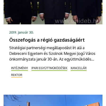
2019. január 30.
Összefogás a régió gazdaságáért
Stratégiai partnerségi megállapodást írt alá a
Debreceni Egyetem és Szolnok Megyei Jogú Város
önkormányzata január 30-án. Az együttműködés
célja a térség gazdaságfejlesztésének támogatása
INTÉZMÉNYI
IPARI EGYÜTTMŰKÖDÉSEK
KANCELLÁR
kiemelten az oktatás és innováció területén.
REKTOR