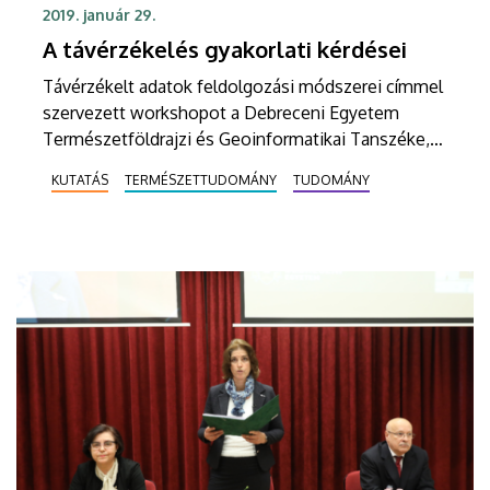
2019. január 29.
A távérzékelés gyakorlati kérdései
Távérzékelt adatok feldolgozási módszerei címmel
szervezett workshopot a Debreceni Egyetem
Természetföldrajzi és Geoinformatikai Tanszéke,
valamint a 2018 nyarán létrehozott Távérzékelési
KUTATÁS
TERMÉSZETTUDOMÁNY
TUDOMÁNY
Szolgáltató Központ. A cél a közös kutatási
tevékenység erősítése.