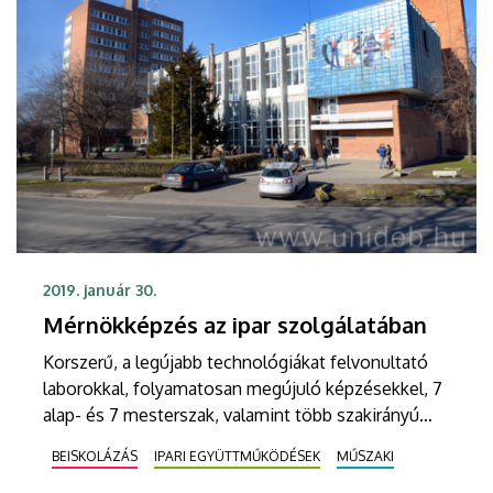
2019. január 30.
Mérnökképzés az ipar szolgálatában
Korszerű, a legújabb technológiákat felvonultató
laborokkal, folyamatosan megújuló képzésekkel, 7
alap- és 7 mesterszak, valamint több szakirányú
továbbképzés széles kínálatával várja leendő
BEISKOLÁZÁS
IPARI EGYÜTTMŰKÖDÉSEK
MŰSZAKI
hallgatóit a Debreceni Egyetem Műszaki Kara.