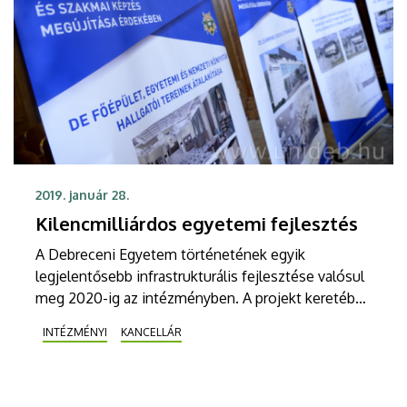
2019. január 28.
Kilencmilliárdos egyetemi fejlesztés
A Debreceni Egyetem történetének egyik
legjelentősebb infrastrukturális fejlesztése valósul
meg 2020-ig az intézményben. A projekt keretében
tervezett korszerűsítések a gyakorlati és szakmai
INTÉZMÉNYI
KANCELLÁR
képzés megújítását szolgálják.