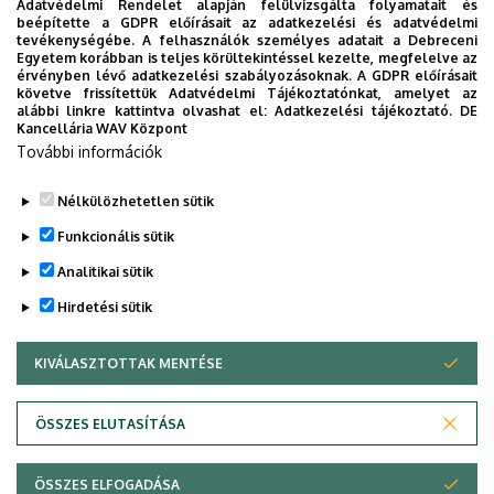
ÁOK-diplomaosztó ünnepség
Adatvédelmi Rendelet alapján felülvizsgálta folyamatait és
beépítette a GDPR előírásait az adatkezelési és adatvédelmi
tevékenységébe. A felhasználók személyes adatait a Debreceni
Az Általános Orvostudományi Kar szeptember 19-
Egyetem korábban is teljes körültekintéssel kezelte, megfelelve az
én, szombaton 11 órától tartja nyári diplomaosztó
érvényben lévő adatkezelési szabályozásoknak. A GDPR előírásait
követve frissítettük Adatvédelmi Tájékoztatónkat, amelyet az
ünnepségét a Főépület Díszudvarán. A Multimédia
ÜNNEPSÉG, DIPLOMAOSZTÓ
alábbi linkre kattintva olvashat el:
Adatkezelési tájékoztató.
DE
és E-learning Technikai Központ a youtube-on
Kancellária WAV Központ
További információk
élőben közvetíti az oklevélátadót.
Nélkülözhetetlen sütik
TOVÁBB AZ ÖSSZES ESEMÉNYRE
Funkcionális sütik
Analitikai sütik
Hirdetési sütik
KIVÁLASZTOTTAK MENTÉSE
WITHDRAW CONSENT
DEBRECENI EGYETEM
ÖSSZES ELUTASÍTÁSA
Adatvédelem
Adatvédelem
ÖSSZES ELFOGADÁSA