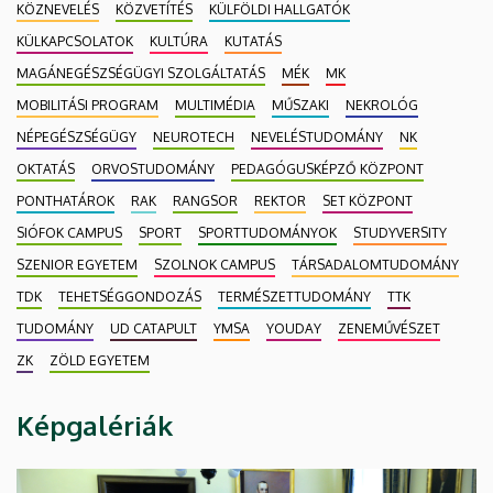
KÖZNEVELÉS
KÖZVETÍTÉS
KÜLFÖLDI HALLGATÓK
KÜLKAPCSOLATOK
KULTÚRA
KUTATÁS
MAGÁNEGÉSZSÉGÜGYI SZOLGÁLTATÁS
MÉK
MK
MOBILITÁSI PROGRAM
MULTIMÉDIA
MŰSZAKI
NEKROLÓG
NÉPEGÉSZSÉGÜGY
NEUROTECH
NEVELÉSTUDOMÁNY
NK
OKTATÁS
ORVOSTUDOMÁNY
PEDAGÓGUSKÉPZŐ KÖZPONT
PONTHATÁROK
RAK
RANGSOR
REKTOR
SET KÖZPONT
SIÓFOK CAMPUS
SPORT
SPORTTUDOMÁNYOK
STUDYVERSITY
SZENIOR EGYETEM
SZOLNOK CAMPUS
TÁRSADALOMTUDOMÁNY
TDK
TEHETSÉGGONDOZÁS
TERMÉSZETTUDOMÁNY
TTK
TUDOMÁNY
UD CATAPULT
YMSA
YOUDAY
ZENEMŰVÉSZET
ZK
ZÖLD EGYETEM
Képgalériák