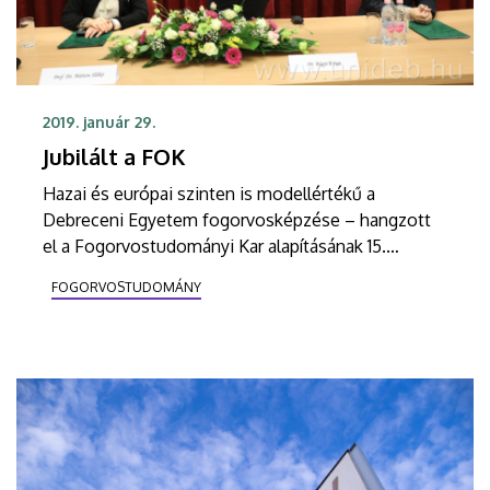
2019. január 29.
Jubilált a FOK
Hazai és európai szinten is modellértékű a
Debreceni Egyetem fogorvosképzése – hangzott
el a Fogorvostudományi Kar alapításának 15.
évfordulója alkalmából rendezett ünnepségen
FOGORVOSTUDOMÁNY
január 28-án. A jubileumi eseményen
emlékplaketteket adtak át.