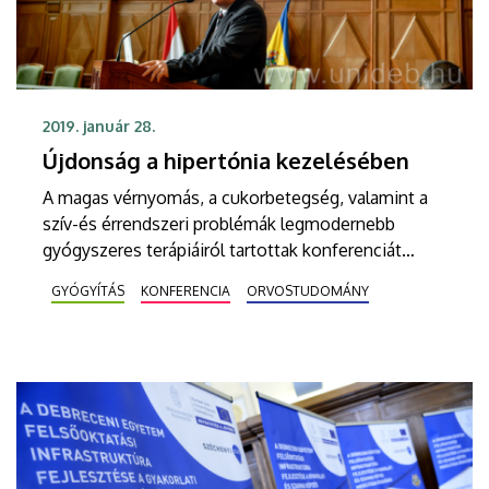
2019. január 28.
Újdonság a hipertónia kezelésében
A magas vérnyomás, a cukorbetegség, valamint a
szív-és érrendszeri problémák legmodernebb
gyógyszeres terápiáiról tartottak konferenciát
január 26-án a Debreceni Egyetemen. A
GYÓGYÍTÁS
KONFERENCIA
ORVOSTUDOMÁNY
rendezvényen ismertették a hipertónia
kezelésének legújabb hazai ajánlását.