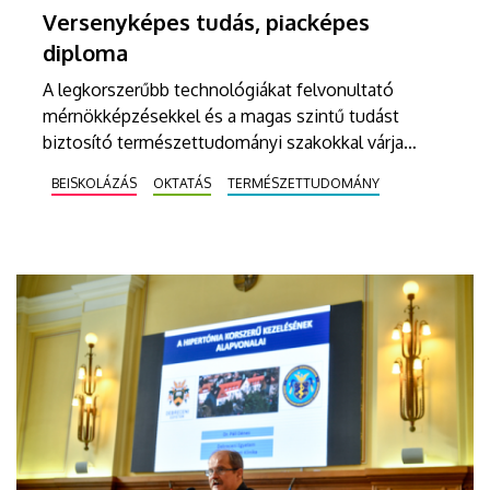
Versenyképes tudás, piacképes
diploma
A legkorszerűbb technológiákat felvonultató
mérnökképzésekkel és a magas szintű tudást
biztosító természettudományi szakokkal várja
leendő hallgatóit a Debreceni Egyetem idén 70
BEISKOLÁZÁS
OKTATÁS
TERMÉSZETTUDOMÁNY
éves Természettudományi és Technológiai Kara.