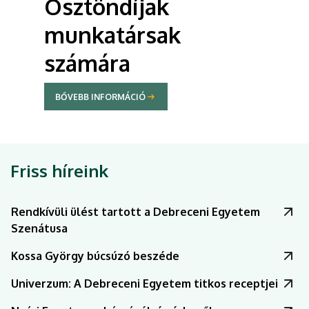
Ösztöndíjak
munkatársak
számára
BŐVEBB INFORMÁCIÓ
Friss híreink
Rendkívüli ülést tartott a Debreceni Egyetem
Szenátusa
Kossa György búcsúzó beszéde
Univerzum: A Debreceni Egyetem titkos receptjei