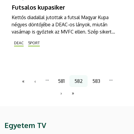
Futsalos kupasiker
Kettős diadallal jutottak a futsal Magyar Kupa
négyes döntőjébe a DEAC-os lányok, miután
vasárnap is győztek az MVFC ellen. Szép sikert
aratott a kosárcsapat, nem sikerült viszont nyerniük
DEAC
SPORT
a jégkorongozóknak és a Debreceni Egyetem
röplabdázóinak sem a hétvégén.
Oldalszámozás
…
…
«
‹
581
582
583
Első
Előző
Page
Jelenlegi
Page
oldal
oldal
oldal
›
»
Következő
Utolsó
oldal
oldal
Egyetem TV