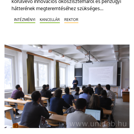
körülvevő innovációs ökoszisztémáról és pénzügyi
hátterének megteremtéséhez szükséges
lépésekről is szó volt a Debreceni Egyetem
INTÉZMÉNYI
KANCELLÁR
REKTOR
Szenátusának januári 24-ei ülésén.