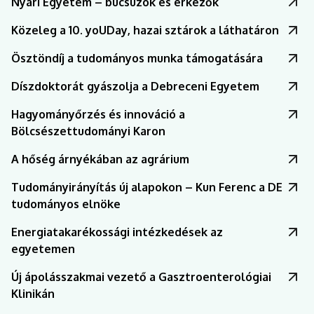
Nyári Egyetem – búcsúzók és érkezők
Közeleg a 10. yoUDay, hazai sztárok a láthatáron
Ösztöndíj a tudományos munka támogatására
Díszdoktorát gyászolja a Debreceni Egyetem
Hagyományőrzés és innováció a
Bölcsészettudományi Karon
A hőség árnyékában az agrárium
Tudományirányítás új alapokon – Kun Ferenc a DE
tudományos elnöke
Energiatakarékossági intézkedések az
egyetemen
Új ápolásszakmai vezető a Gasztroenterológiai
Klinikán