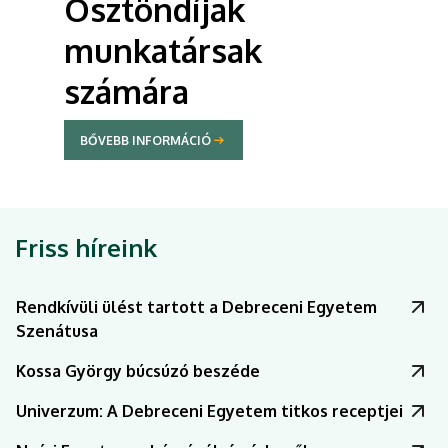
Ösztöndíjak
munkatársak
számára
BŐVEBB INFORMÁCIÓ
Friss híreink
Rendkívüli ülést tartott a Debreceni Egyetem
Szenátusa
Kossa György búcsúzó beszéde
Univerzum: A Debreceni Egyetem titkos receptjei