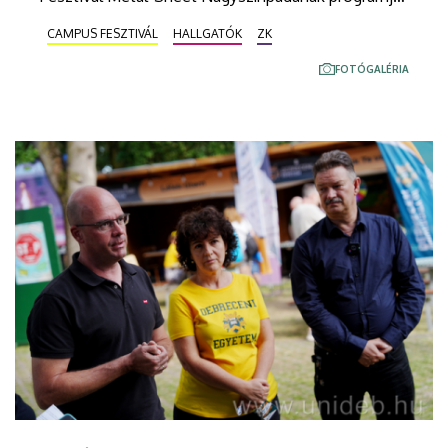
szerdán. Az együttes fiatal, tehetséges tagjai szó
CAMPUS FESZTIVÁL
HALLGATÓK
ZK
szerint slágeresőt zúdítottak a közönségre, többek
között Abba, Bruno Mars és Pharell Williams
FOTÓGALÉRIA
dalaival hangolták a fesztiválozókat a nyitónap
további koncertjeire.