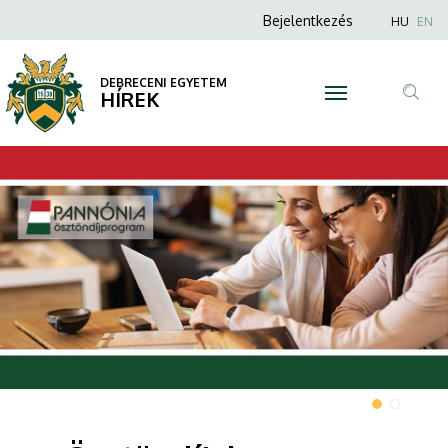
|
Anonim
Nyel
Bejelentkezés
HU
EN
Felhasználói
DEBRECENI
fiók
DEBRECENI EGYETEM
EGYETEM
HÍREK
menüje
Tar
ker