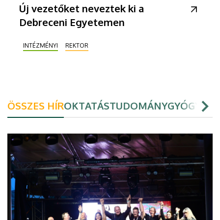
Új vezetőket neveztek ki a
Debreceni Egyetemen
INTÉZMÉNYI
REKTOR
ÖSSZES HÍR
OKTATÁS
TUDOMÁNY
GYÓGYÍTÁ