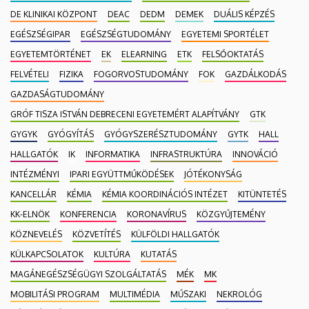
DE KLINIKAI KÖZPONT
DEAC
DEDM
DEMEK
DUÁLIS KÉPZÉS
EGÉSZSÉGIPAR
EGÉSZSÉGTUDOMÁNY
EGYETEMI SPORTÉLET
EGYETEMTÖRTÉNET
EK
ELEARNING
ETK
FELSŐOKTATÁS
FELVÉTELI
FIZIKA
FOGORVOSTUDOMÁNY
FOK
GAZDÁLKODÁS
GAZDASÁGTUDOMÁNY
GRÓF TISZA ISTVÁN DEBRECENI EGYETEMÉRT ALAPÍTVÁNY
GTK
GYGYK
GYÓGYÍTÁS
GYÓGYSZERÉSZTUDOMÁNY
GYTK
HALL
HALLGATÓK
IK
INFORMATIKA
INFRASTRUKTÚRA
INNOVÁCIÓ
INTÉZMÉNYI
IPARI EGYÜTTMŰKÖDÉSEK
JÓTÉKONYSÁG
KANCELLÁR
KÉMIA
KÉMIA KOORDINÁCIÓS INTÉZET
KITÜNTETÉS
KK-ELNÖK
KONFERENCIA
KORONAVÍRUS
KÖZGYŰJTEMÉNY
KÖZNEVELÉS
KÖZVETÍTÉS
KÜLFÖLDI HALLGATÓK
KÜLKAPCSOLATOK
KULTÚRA
KUTATÁS
MAGÁNEGÉSZSÉGÜGYI SZOLGÁLTATÁS
MÉK
MK
MOBILITÁSI PROGRAM
MULTIMÉDIA
MŰSZAKI
NEKROLÓG