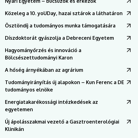
Nyári Egyetem – búcsúzók és érkezők
Közeleg a 10. yoUDay, hazai sztárok a láthatáron
Ösztöndíj a tudományos munka támogatására
Díszdoktorát gyászolja a Debreceni Egyetem
Hagyományőrzés és innováció a
Bölcsészettudományi Karon
A hőség árnyékában az agrárium
Tudományirányítás új alapokon – Kun Ferenc a DE
tudományos elnöke
Energiatakarékossági intézkedések az
egyetemen
Új ápolásszakmai vezető a Gasztroenterológiai
Klinikán