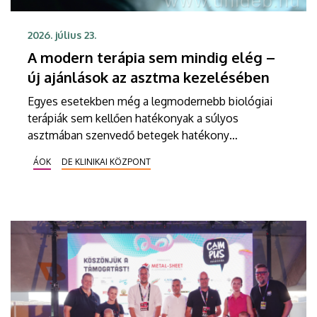
2026. július 23.
A modern terápia sem mindig elég –
új ajánlások az asztma kezelésében
Egyes esetekben még a legmodernebb biológiai
terápiák sem kellően hatékonyak a súlyos
asztmában szenvedő betegek hatékony
kezelésében, ezért a szakemberek az új
ÁOK
DE KLINIKAI KÖZPONT
gyógyszerek kifejlesztésére irányuló kutatások
felgyorsítását sürgetik. A témában a közelmúltban
jelent meg tanulmány a világ egyik legrangosabb
tudományos folyóiratában. A nemzetközi
együttműködésben készült publikáció egyik
szerzője a Debreceni Egyetem egyetemi tanára.