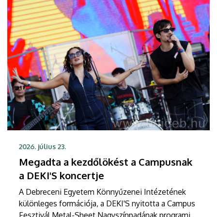
2026. július 23.
Megadta a kezdőlökést a Campusnak
a DEKI'S koncertje
A Debreceni Egyetem Könnyűzenei Intézetének
különleges formációja, a DEKI'S nyitotta a Campus
Fesztivál Metal-Sheet Nagyszínpadának programját