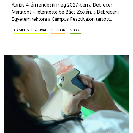
Április 4-én rendezik meg 2027-ben a Debrecen
Maratont – jelentette be Bács Zoltán, a Debreceni
Egyetem rektora a Campus Fesztiválon tartott
szerdai sajtótájékoztatón. A Debrecen Maraton
CAMPUS FESZTIVÁL
REKTOR
SPORT
olyan közösségi ünnep, amelyen sportolók és
lelkes amatőrök együtt tapasztalhatják meg a futás
erejét és örömét.