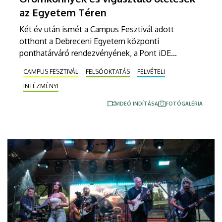
az Egyetem Téren
Két év után ismét a Campus Fesztivál adott
otthont a Debreceni Egyetem központi
ponthatárváró rendezvényének, a Pont iDE
Partinak. Az Egyetem Téren a felvételizők együtt
CAMPUS FESZTIVÁL
FELSŐOKTATÁS
FELVÉTELI
izgulhatták végig a ponthúzás pillanatait, a
INTÉZMÉNYI
Debreceni Egyetem legújabb gólyáit az intézmény
vezetői köszöntötték.
VIDEÓ INDÍTÁSA
FOTÓGALÉRIA