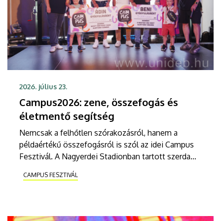
2026. július 23.
Campus2026: zene, összefogás és
életmentő segítség
Nemcsak a felhőtlen szórakozásról, hanem a
példaértékű összefogásról is szól az idei Campus
Fesztivál. A Nagyerdei Stadionban tartott szerda
esti ünnepélyes megnyitón 18 millió forintos
CAMPUS FESZTIVÁL
adományt adtak át két Duchenne-féle
izomsorvadásban szenvedő debreceni kisfiú, Ádin
és Beni külföldi génterápiájára.