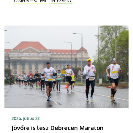
CAMPUS FESZTIVÁL
INTÉZMÉNYI
Az Unipass-Alumni Színpadon délután érdekes
tudományos témákról beszélgetnek szakértők,
majd a humor és a zene kerül előtérbe, valamint ott
tartják a Pont iDE Partit. A Debreceni Egyetem
Színpadon is egymást váltják majd a sztárok, a
Follow The Flow és KKevin is színpadra lép.
2026. július 23.
Jövőre is lesz Debrecen Maraton