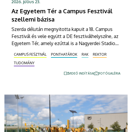
2026. július 23.
Az Egyetem Tér a Campus Fesztivál
szellemi bázisa
Szerda délután megnyitotta kapuit a 18. Campus
Fesztivál és vele együtt a DE fesztiválhelyszíne, az
Egyetem Tér, amely ezúttal is a Nagyerdei Stadion
szomszédságában várja a fesztiválozókat. A
CAMPUS FESZTIVÁL
PONTHATÁROK
RAK
REKTOR
faházaknál a karok és az egyetem más egységei
TUDOMÁNY
színes programokkal készülnek a látogatók
szórakoztatására.
VIDEÓ INDÍTÁSA
FOTÓGALÉRIA