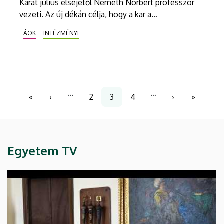
Karát július elsejétől Németh Norbert professzor
vezeti. Az új dékán célja, hogy a kar a
hagyományokra építve tovább erősítse oktatási,
ÁOK
INTÉZMÉNYI
kutatási és nemzetközi pozícióját. Kiemelt
feladatként jelölte meg az orvosképzés további
folyamatos fejlesztését, különös tekintettel a
gyakorlati képzésre, valamint az új generációk
tanulási igényeihez igazodó oktatásmódszertanra.
Oldalszámozás
…
…
«
‹
2
3
4
›
»
Első
Előző
Page
Jelenlegi
Page
Következő
Utolsó
oldal
oldal
oldal
oldal
oldal
Egyetem TV