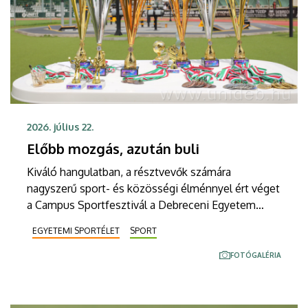
2026. július 22.
Előbb mozgás, azután buli
Kiváló hangulatban, a résztvevők számára
nagyszerű sport- és közösségi élménnyel ért véget
a Campus Sportfesztivál a Debreceni Egyetem
Dóczy utcai Sportcampusán. A kétnapos viadalon
EGYETEMI SPORTÉLET
SPORT
három sportágban versengtek hazai és határon túli
felsőoktatási intézmények hallgatói. Férfi 3x3
FOTÓGALÉRIA
kosárlabdában, kispályás labdarúgásban és
strandröplabdában DE-aranyérem született.