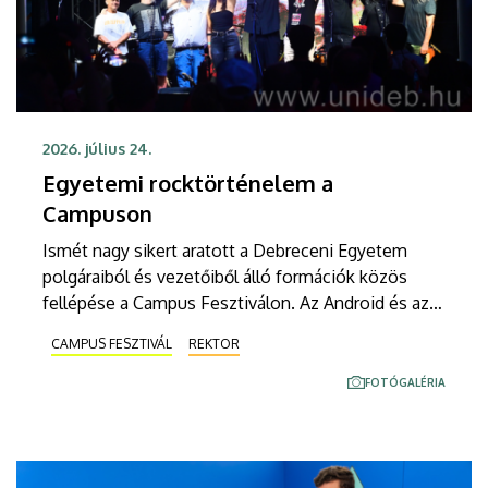
2026. július 24.
Egyetemi rocktörténelem a
Campuson
Ismét nagy sikert aratott a Debreceni Egyetem
polgáraiból és vezetőiből álló formációk közös
fellépése a Campus Fesztiválon. Az Android és az
Impact projekt közös koncertjén ikonikus hazai
CAMPUS FESZTIVÁL
REKTOR
slágerek is felcsendültek a Soproni Tehetség
Színpadán, ahol még a rektor is mikrofont ragadott.
FOTÓGALÉRIA