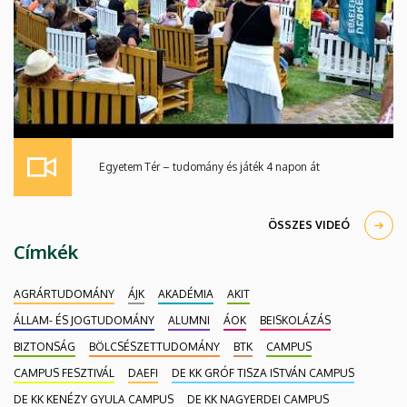
Egyetem Tér – tudomány és játék 4 napon át
ÖSSZES VIDEÓ
Címkék
AGRÁRTUDOMÁNY
ÁJK
AKADÉMIA
AKIT
ÁLLAM- ÉS JOGTUDOMÁNY
ALUMNI
ÁOK
BEISKOLÁZÁS
BIZTONSÁG
BÖLCSÉSZETTUDOMÁNY
BTK
CAMPUS
CAMPUS FESZTIVÁL
DAEFI
DE KK GRÓF TISZA ISTVÁN CAMPUS
DE KK KENÉZY GYULA CAMPUS
DE KK NAGYERDEI CAMPUS