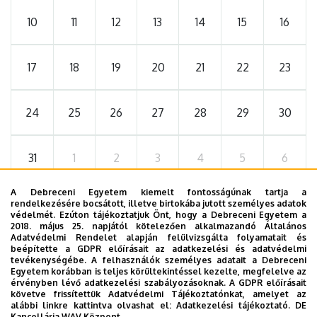
10
11
12
13
14
15
16
17
18
19
20
21
22
23
24
25
26
27
28
29
30
31
1
2
3
4
5
6
A Debreceni Egyetem kiemelt fontosságúnak tartja a
rendelkezésére bocsátott, illetve birtokába jutott személyes adatok
védelmét. Ezúton tájékoztatjuk Önt, hogy a Debreceni Egyetem a
2026. szeptember 19.
2018. május 25. napjától kötelezően alkalmazandó Általános
ÁOK-diplomaosztó ünnepség
Adatvédelmi Rendelet alapján felülvizsgálta folyamatait és
beépítette a GDPR előírásait az adatkezelési és adatvédelmi
tevékenységébe. A felhasználók személyes adatait a Debreceni
Az Általános Orvostudományi Kar szeptember 19-
Egyetem korábban is teljes körültekintéssel kezelte, megfelelve az
én, szombaton 11 órától tartja nyári diplomaosztó
érvényben lévő adatkezelési szabályozásoknak. A GDPR előírásait
követve frissítettük Adatvédelmi Tájékoztatónkat, amelyet az
ünnepségét a Főépület Díszudvarán. A Multimédia
ÜNNEPSÉG, DIPLOMAOSZTÓ
alábbi linkre kattintva olvashat el:
Adatkezelési tájékoztató.
DE
és E-learning Technikai Központ a youtube-on
Kancellária WAV Központ