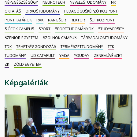
NÉPEGÉSZSÉGÜGY
NEUROTECH
NEVELÉSTUDOMÁNY
NK
OKTATÁS
ORVOSTUDOMÁNY
PEDAGÓGUSKÉPZŐ KÖZPONT
PONTHATÁROK
RAK
RANGSOR
REKTOR
SET KÖZPONT
SIÓFOK CAMPUS
SPORT
SPORTTUDOMÁNYOK
STUDYVERSITY
SZENIOR EGYETEM
SZOLNOK CAMPUS
TÁRSADALOMTUDOMÁNY
TDK
TEHETSÉGGONDOZÁS
TERMÉSZETTUDOMÁNY
TTK
TUDOMÁNY
UD CATAPULT
YMSA
YOUDAY
ZENEMŰVÉSZET
ZK
ZÖLD EGYETEM
Képgalériák