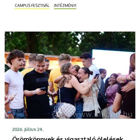
egyebek mellett az egyre kevésbé hatékony
CAMPUS FESZTIVÁL
INTÉZMÉNYI
antibiotikumokról, a Bitcoinról és a képmáshoz
való jogról lesz szó. A Debreceni Egyetem
Színpadon ezen az estén a Blahalouisiana, a NOX
és az Animal Cannibals is fellép.
2026. július 24.
Örömkönnyek és vigasztaló ölelések