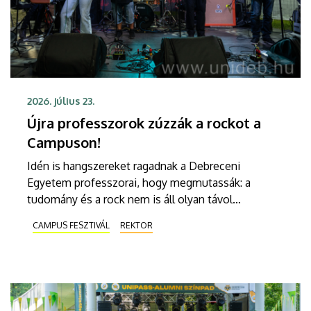
2026. július 23.
Újra professzorok zúzzák a rockot a
Campuson!
Idén is hangszereket ragadnak a Debreceni
Egyetem professzorai, hogy megmutassák: a
tudomány és a rock nem is áll olyan távol
egymástól. Csütörtökön az Android és az Impact
CAMPUS FESZTIVÁL
REKTOR
project közös formációja robbantja be az estét a
Campus Fesztivál Soproni Tehetség Színpadán,
ahol a jól ismert rock klasszikusok mellett
vadonatúj feldolgozásokkal is várják a közönséget.