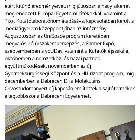
elért kitűnő eredményeivel, míg júliusban a nagy sikerrel
megrendezett Európai Egyetemi Játékokkal, valamint a
Pilot Kutatólaboratórium átadásával kapcsolatban került a
médiafigyelem középpontjában az intézmény.
Augusztusban az UniSpace program keretében
megvalósuló űrszakemberképzés, a Farmer Expó,
szeptemberben a yoUDay, valamint a Kutatók éjszakája,
októberben a nemzetközi és hazai partneri
együttműködések, novemberben az új
Gyermeksürgősségi Központ és a HU-rizont program, míg
decemberben a Debrecen Díj a Molekuláris
Orvostudományért díj kapcsán említették a sajtótermékek
a legtöbbször a Debreceni Egyetemet.