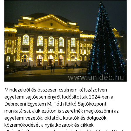
Mindezekről és összesen csaknem kétszázötven
egyetemi sajtóeseményről tudósítottak 2024-ben a
Debreceni Egyetem M. Tóth Ildikó Sajtóközpont
munkatársai, akik ezúton is szeretnék megköszönni az
egyetemi vezetők, oktatók, kutatók és dolgozók
közreműködését a nyilatkozatok és cikkek