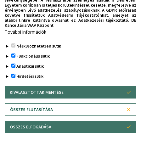
Univerzum: A Debreceni Egyetem
tevékenységébe. A felhasználók személyes adatait a Debreceni
Egyetem korábban is teljes körültekintéssel kezelte, megfelelve az
titkos receptjei
érvényben lévő adatkezelési szabályozásoknak. A GDPR előírásait
követve frissítettük Adatvédelmi Tájékoztatónkat, amelyet az
alábbi linkre kattintva olvashat el:
Adatkezelési tájékoztató.
DE
KUTATÁS
TUDOMÁNY
Kancellária WAV Központ
További információk
Nélkülözhetetlen sütik
Funkcionális sütik
Analitikai sütik
Hirdetési sütik
KIVÁLASZTOTTAK MENTÉSE
WITHDRAW CONSENT
DEBRECENI EGYETEM
ÖSSZES ELUTASÍTÁSA
Adatvédelem
Adatvédelem
ÖSSZES ELFOGADÁSA
Copyright © 2026 Unideb