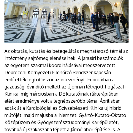
Az oktatás, kutatás és betegellátás meghatározó témái az
intézmény sajtómegjelenéseinek. A januári beszámolók
az egyetem szakmai koordinálásával megszervezett
Debreceni Környezeti Ellenőrző Rendszer kapcsán
említették legtöbbször az intézményt. Februárban a
gazdasági évindító mellett az újonnan létrejött Fogászati
Klinika, míg márciusban a DE kutatóinak rákterápiában
elért eredménye volt a legnépszerűbb téma. Áprilisban
adták át a Kardiológiai és Szívsebészeti Klinika új hibrid
műtőjét, majd májusba a Nemzeti Gyártó-Kutató-Oktató
Középüzem és Gyógyszerésztudományi Kar épületét,
továbbá új szakaszába lépett a Járműlabor építése is. A