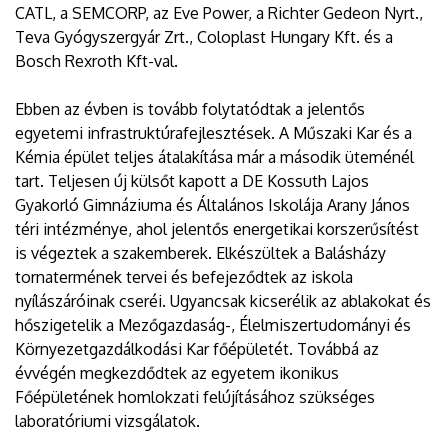
CATL, a SEMCORP, az Eve Power, a Richter Gedeon Nyrt.,
Teva Gyógyszergyár Zrt., Coloplast Hungary Kft. és a
Bosch Rexroth Kft-val.
Ebben az évben is tovább folytatódtak a jelentős
egyetemi infrastruktúrafejlesztések. A Műszaki Kar és a
Kémia épület teljes átalakítása már a második üteménél
tart. Teljesen új külsőt kapott a DE Kossuth Lajos
Gyakorló Gimnáziuma és Általános Iskolája Arany János
téri intézménye, ahol jelentős energetikai korszerűsítést
is végeztek a szakemberek. Elkészültek a Balásházy
tornatermének tervei és befejeződtek az iskola
nyílászáróinak cseréi. Ugyancsak kicserélik az ablakokat és
hőszigetelik a Mezőgazdaság-, Élelmiszertudományi és
Környezetgazdálkodási Kar főépületét. Továbbá az
évvégén megkezdődtek az egyetem ikonikus
Főépületének homlokzati felújításához szükséges
laboratóriumi vizsgálatok.