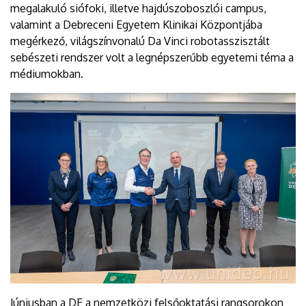
megalakuló siófoki, illetve hajdúszoboszlói campus,
valamint a Debreceni Egyetem Klinikai Központjába
megérkező, világszínvonalú Da Vinci robotasszisztált
sebészeti rendszer volt a legnépszerűbb egyetemi téma a
médiumokban.
Júniusban a DE a nemzetközi felsőoktatási rangsorokon