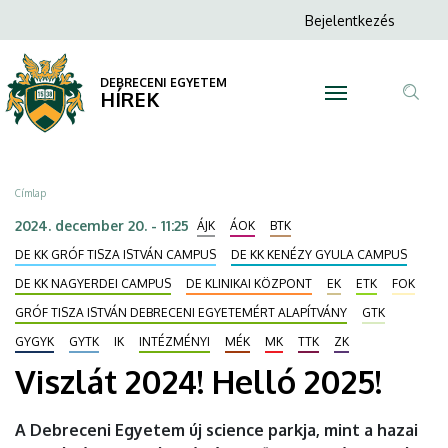
Viszlát
Ugrás
Anonim
Bejelentkezés
a
N
Felhasználói
2024!
tartalomra
fiók
DEBRECENI EGYETEM
Helló
HÍREK
menüje
Tar
2025!
ker
|
Morzsa
Címlap
DEBRECENI
2024. december 20. - 11:25
ÁJK
ÁOK
BTK
EGYETEM
DE KK GRÓF TISZA ISTVÁN CAMPUS
DE KK KENÉZY GYULA CAMPUS
DE KK NAGYERDEI CAMPUS
DE KLINIKAI KÖZPONT
EK
ETK
FOK
GRÓF TISZA ISTVÁN DEBRECENI EGYETEMÉRT ALAPÍTVÁNY
GTK
GYGYK
GYTK
IK
INTÉZMÉNYI
MÉK
MK
TTK
ZK
Viszlát 2024! Helló 2025!
A Debreceni Egyetem új science parkja, mint a hazai