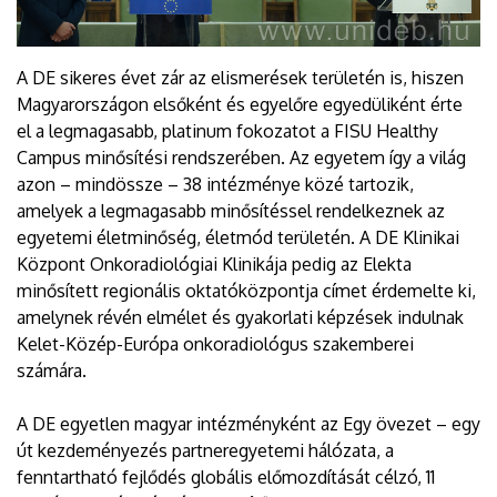
A DE sikeres évet zár az elismerések területén is, hiszen
Magyarországon elsőként és egyelőre egyedüliként érte
el a legmagasabb, platinum fokozatot a FISU Healthy
Campus minősítési rendszerében. Az egyetem így a világ
azon – mindössze – 38 intézménye közé tartozik,
amelyek a legmagasabb minősítéssel rendelkeznek az
egyetemi életminőség, életmód területén. A DE Klinikai
Központ Onkoradiológiai Klinikája pedig az Elekta
minősített regionális oktatóközpontja címet érdemelte ki,
amelynek révén elmélet és gyakorlati képzések indulnak
Kelet-Közép-Európa onkoradiológus szakemberei
számára.
A DE egyetlen magyar intézményként az Egy övezet – egy
út kezdeményezés partneregyetemi hálózata, a
fenntartható fejlődés globális előmozdítását célzó, 11