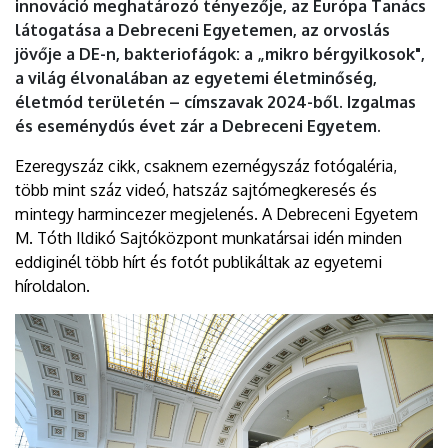
innováció meghatározó tényezője, az Európa Tanács
látogatása a Debreceni Egyetemen, az orvoslás
jövője a DE-n, bakteriofágok: a „mikro bérgyilkosok",
a világ élvonalában az egyetemi életminőség,
életmód területén – címszavak 2024-ből. Izgalmas
és eseménydús évet zár a Debreceni Egyetem.
Ezeregyszáz cikk, csaknem ezernégyszáz fotógaléria,
több mint száz videó, hatszáz sajtómegkeresés és
mintegy harmincezer megjelenés. A Debreceni Egyetem
M. Tóth Ildikó Sajtóközpont munkatársai idén minden
eddiginél több hírt és fotót publikáltak az egyetemi
híroldalon.