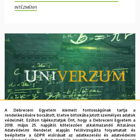
INTÉZMÉNYI
A Debreceni Egyetem kiemelt fontosságúnak tartja a
rendelkezésére bocsátott, illetve birtokába jutott személyes adatok
védelmét. Ezúton tájékoztatjuk Önt, hogy a Debreceni Egyetem a
2018. május 25. napjától kötelezően alkalmazandó Általános
Adatvédelmi Rendelet alapján felülvizsgálta folyamatait és
2026. augusztus 7.
beépítette a GDPR előírásait az adatkezelési és adatvédelmi