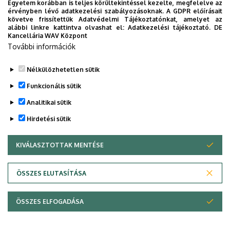
Egyetem korábban is teljes körültekintéssel kezelte, megfelelve az
titkos receptjei
érvényben lévő adatkezelési szabályozásoknak. A GDPR előírásait
követve frissítettük Adatvédelmi Tájékoztatónkat, amelyet az
alábbi linkre kattintva olvashat el:
Adatkezelési tájékoztató.
DE
KUTATÁS
TUDOMÁNY
Kancellária WAV Központ
További információk
Nélkülözhetetlen sütik
Funkcionális sütik
Analitikai sütik
Hirdetési sütik
KIVÁLASZTOTTAK MENTÉSE
WITHDRAW CONSENT
DEBRECENI EGYETEM
ÖSSZES ELUTASÍTÁSA
Adatvédelem
Adatvédelem
ÖSSZES ELFOGADÁSA
Copyright © 2026 Unideb