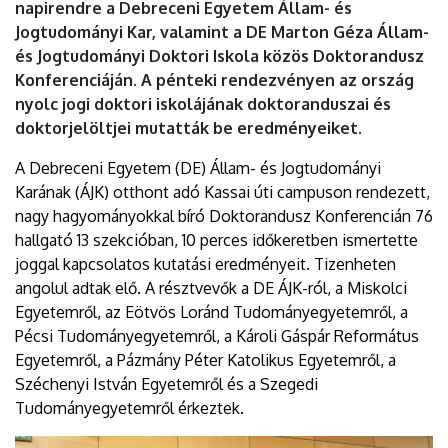
napirendre a Debreceni Egyetem Állam- és
Jogtudományi Kar, valamint a DE Marton Géza Állam-
és Jogtudományi Doktori Iskola közös Doktorandusz
Konferenciáján. A pénteki rendezvényen az ország
nyolc jogi doktori iskolájának doktoranduszai és
doktorjelöltjei mutatták be eredményeiket.
A Debreceni Egyetem (DE) Állam- és Jogtudományi
Karának (ÁJK) otthont adó Kassai úti campuson rendezett,
nagy hagyományokkal bíró Doktorandusz Konferencián 76
hallgató 13 szekcióban, 10 perces időkeretben ismertette
joggal kapcsolatos kutatási eredményeit. Tizenheten
angolul adtak elő. A résztvevők a DE ÁJK-ról, a Miskolci
Egyetemről, az Eötvös Loránd Tudományegyetemről, a
Pécsi Tudományegyetemről, a Károli Gáspár Református
Egyetemről, a Pázmány Péter Katolikus Egyetemről, a
Széchenyi István Egyetemről és a Szegedi
Tudományegyetemről érkeztek.