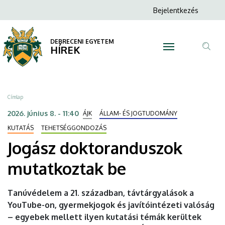
Jogász
Ugrás
Anonim
Bejelentkezés
a
N
Felhasználói
doktoranduszok
tartalomra
fiók
DEBRECENI EGYETEM
mutatkoztak
HÍREK
menüje
Tar
be
ker
|
Morzsa
Címlap
DEBRECENI
2026. június 8. - 11:40
ÁJK
ÁLLAM- ÉS JOGTUDOMÁNY
EGYETEM
KUTATÁS
TEHETSÉGGONDOZÁS
Jogász doktoranduszok
mutatkoztak be
Tanúvédelem a 21. században, távtárgyalások a
YouTube-on, gyermekjogok és javítóintézeti valóság
– egyebek mellett ilyen kutatási témák kerültek