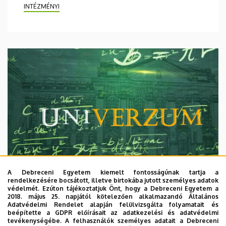
INTÉZMÉNYI
A Debreceni Egyetem kiemelt fontosságúnak tartja a
rendelkezésére bocsátott, illetve birtokába jutott személyes adatok
védelmét. Ezúton tájékoztatjuk Önt, hogy a Debreceni Egyetem a
2018. május 25. napjától kötelezően alkalmazandó Általános
Adatvédelmi Rendelet alapján felülvizsgálta folyamatait és
2026. augusztus 7.
beépítette a GDPR előírásait az adatkezelési és adatvédelmi
Univerzum: A Debreceni Egyetem
tevékenységébe. A felhasználók személyes adatait a Debreceni