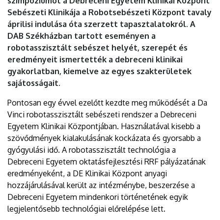
szimpóziumot a Debreceni Egyetem Klinikai Központ
DEBRECENI
Sebészeti Klinikája a Robotsebészeti Központ tavaly
áprilisi indulása óta szerzett tapasztalatokról. A
EGYETEM
DAB Székházban tartott eseményen a
robotasszisztált sebészet helyét, szerepét és
eredményeit ismertették a debreceni klinikai
gyakorlatban, kiemelve az egyes szakterületek
sajátosságait.
Pontosan egy évvel ezelőtt kezdte meg működését a Da
Vinci robotasszisztált sebészeti rendszer a Debreceni
Egyetem Klinikai Központjában. Használatával kisebb a
szövődmények kialakulásának kockázata és gyorsabb a
gyógyulási idő. A robotasszisztált technológia a
Debreceni Egyetem oktatásfejlesztési RRF pályázatának
eredményeként, a DE Klinikai Központ anyagi
hozzájárulásával került az intézménybe, beszerzése a
Debreceni Egyetem mindenkori történetének egyik
legjelentősebb technológiai előrelépése lett.