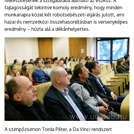
felkészítésének a szolgálatába állítható az eszköz. A
fajlagosságát tekintve komoly eredmény, hogy minden
munkanapra közel két robotsebészeti eljárás jutott, ami
hazai és nemzetközi összehasonlításban is versenyképes
eredmény – húzta alá a dékánhelyettes.
A szimpóziumon Torda Péter, a Da Vinci rendszert