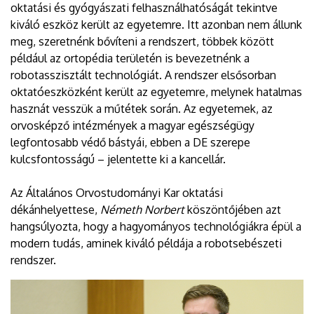
oktatási és gyógyászati felhasználhatóságát tekintve
kiváló eszköz került az egyetemre. Itt azonban nem állunk
meg, szeretnénk bővíteni a rendszert, többek között
például az ortopédia területén is bevezetnénk a
robotasszisztált technológiát. A rendszer elsősorban
oktatóeszközként került az egyetemre, melynek hatalmas
hasznát vesszük a műtétek során. Az egyetemek, az
orvosképző intézmények a magyar egészségügy
legfontosabb védő bástyái, ebben a DE szerepe
kulcsfontosságú – jelentette ki a kancellár.
Az Általános Orvostudományi Kar oktatási
dékánhelyettese,
Németh Norbert
köszöntőjében azt
hangsúlyozta, hogy a hagyományos technológiákra épül a
modern tudás, aminek kiváló példája a robotsebészeti
rendszer.