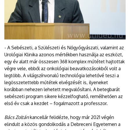
- A Sebészeti, a Szülészeti és Nőgyógyászati, valamint az
Urológiai Klinika azonos mértékben használja az eszközt,
egy év alatt már összesen 368 komplex műtétet hajtottak
végre vele, ebből az onkológiai beavatkozásokból volt a
legtöbb. A világszínvonalú technológia lehetővé teszi a
legösszetettebb műtétek elvégzését is, ilyeneket
korábban nehezen lehetett megvalósítani. A betegbarát
sebészeti program sikere kézzelfogható, remélhetően az
első év csak a kezdet – fogalmazott a professzor.
Bács Zoltán
kancellár felidézte, hogy már 2021 végén
elindult a közös gondolkodás a Debreceni Egyetemen a