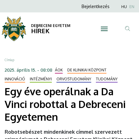
Egy
Ugrás
Anonim
Nyel
Bejelentkezés
HU
EN
a
Felhasználói
éve
tartalomra
fiók
DEBRECENI EGYETEM
operálnak
HÍREK
menüje
Tar
a
ker
Da
Morzsa
Címlap
Vinci
2025. április 15. - 08:08
ÁOK
DE KLINIKAI KÖZPONT
robottal
INNOVÁCIÓ
INTÉZMÉNYI
ORVOSTUDOMÁNY
TUDOMÁNY
Egy éve operálnak a Da
a
Vinci robottal a Debreceni
Debreceni
Egyetemen
Egyetemen
|
Robotsebészet mindenkinek címmel szervezett