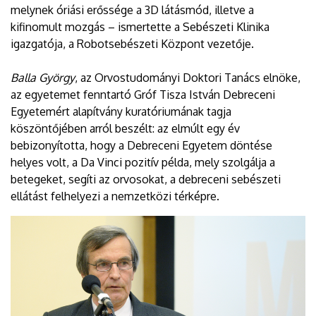
melynek óriási erőssége a 3D látásmód, illetve a
kifinomult mozgás – ismertette a Sebészeti Klinika
igazgatója, a Robotsebészeti Központ vezetője.
Balla György
, az Orvostudományi Doktori Tanács elnöke,
az egyetemet fenntartó Gróf Tisza István Debreceni
Egyetemért alapítvány kuratóriumának tagja
köszöntőjében arról beszélt: az elmúlt egy év
bebizonyította, hogy a Debreceni Egyetem döntése
helyes volt, a Da Vinci pozitív példa, mely szolgálja a
betegeket, segíti az orvosokat, a debreceni sebészeti
ellátást felhelyezi a nemzetközi térképre.