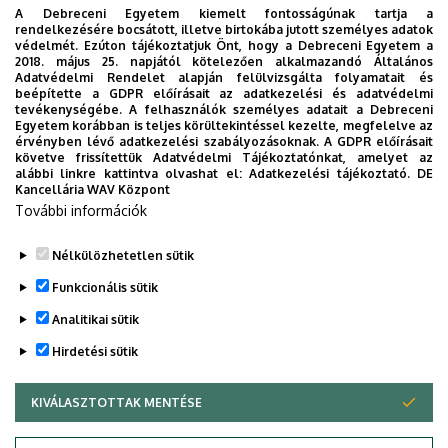
A Debreceni Egyetem kiemelt fontosságúnak tartja a
rendelkezésére bocsátott, illetve birtokába jutott személyes adatok
védelmét. Ezúton tájékoztatjuk Önt, hogy a Debreceni Egyetem a
2018. május 25. napjától kötelezően alkalmazandó Általános
Adatvédelmi Rendelet alapján felülvizsgálta folyamatait és
2026. augusztus 7.
beépítette a GDPR előírásait az adatkezelési és adatvédelmi
Univerzum: A Debreceni Egyetem
tevékenységébe. A felhasználók személyes adatait a Debreceni
Egyetem korábban is teljes körültekintéssel kezelte, megfelelve az
titkos receptjei
érvényben lévő adatkezelési szabályozásoknak. A GDPR előírásait
követve frissítettük Adatvédelmi Tájékoztatónkat, amelyet az
alábbi linkre kattintva olvashat el:
Adatkezelési tájékoztató.
DE
KUTATÁS
TUDOMÁNY
Kancellária WAV Központ
További információk
Nélkülözhetetlen sütik
Funkcionális sütik
Analitikai sütik
Hirdetési sütik
KIVÁLASZTOTTAK MENTÉSE
WITHDRAW CONSENT
DEBRECENI EGYETEM