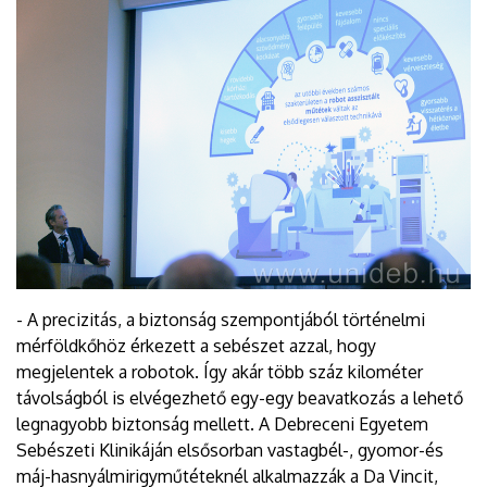
- A precizitás, a biztonság szempontjából történelmi
mérföldkőhöz érkezett a sebészet azzal, hogy
megjelentek a robotok. Így akár több száz kilométer
távolságból is elvégezhető egy-egy beavatkozás a lehető
legnagyobb biztonság mellett. A Debreceni Egyetem
Sebészeti Klinikáján elsősorban vastagbél-, gyomor-és
máj-hasnyálmirigyműtéteknél alkalmazzák a Da Vincit,