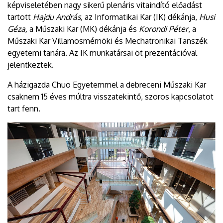
képviseletében nagy sikerű plenáris vitaindító előadást
tartott
Hajdu András,
az Informatikai Kar (IK) dékánja,
Husi
Géza,
a Műszaki Kar (MK) dékánja és
Korondi Péter
, a
Műszaki Kar Villamosmérnöki és Mechatronikai Tanszék
egyetemi tanára. Az IK munkatársai öt prezentációval
jelentkeztek.
A házigazda Chuo Egyetemmel a debreceni Műszaki Kar
csaknem 15 éves múltra visszatekintő, szoros kapcsolatot
tart fenn.