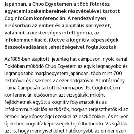
Japánban, a Chuo Egyetemen a több földrész
egyetemi szakembereinek részvételével tartott
CogInfoCom konferencián. A rendezvényen
elsősorban az ember és a digitális környezet,
valamint a mesterséges intelligencia, az
infokommunikáció, illetve a kognitív képességek
összeolvadásának lehetőségeivel foglalkoztak.
Az 1885-ben alapított, jelenleg hat campuson, nyolc karral
Tokióban működő Chuo Egyetem az egyik legnagyobb és
legrangosabb magánegyetem Japánban, több mint 700
oktatóval és csaknem 27 ezer hallgatóval. Az intézmény
Tama Campusán tartott háromnapos, 15. CogInfoCom
konferencián elsősorban azt vizsgálták, miként
fejlődhetnek együtt a kognitív folyamatok és az
infokommunikációs eszközök, hogyan terjeszthetők ki az
emberi agy képességei ezekkel az eszközökkel, és milyen
új emberi kognitív képességek fejlődhetnek ki. Vizsgálták
azt is, hogy mennyivel lehet hatékonyabb az ember ezen