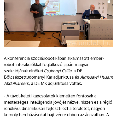
A konferencia szociálrobotikában alkalmazott ember-
robot interakciókkal foglalkozó japán-magyar
szekciójának elnökei
Csukonyi Csilla
, a DE
Bölcsészettudományi Kar adjunktusa és
Almusawi Husam
Abdulkareem
, a DE MK adjunktusa voltak.
- A távol-keleti kapcsolatok kiemelten fontosak a
mesterséges intelligencia jövőjét nézve, hiszen ez a régió
rendkívül dinamikusan fejleszti ezt a területet, nagyon
komoly beruházásokat hajt végre ebben az ágazatban. A