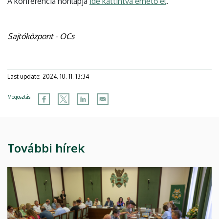
A konferencia honlapja
ide kattintva érhető el
.
Sajtóközpont - OCs
Last update:
2024. 10. 11. 13:34
Megosztás
További hírek