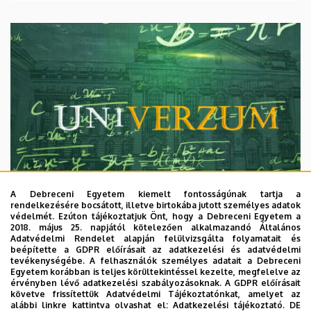
A Debreceni Egyetem kiemelt fontosságúnak tartja a
rendelkezésére bocsátott, illetve birtokába jutott személyes adatok
védelmét. Ezúton tájékoztatjuk Önt, hogy a Debreceni Egyetem a
2018. május 25. napjától kötelezően alkalmazandó Általános
Adatvédelmi Rendelet alapján felülvizsgálta folyamatait és
2026. augusztus 7.
beépítette a GDPR előírásait az adatkezelési és adatvédelmi
Univerzum: A Debreceni Egyetem
tevékenységébe. A felhasználók személyes adatait a Debreceni
Egyetem korábban is teljes körültekintéssel kezelte, megfelelve az
titkos receptjei
érvényben lévő adatkezelési szabályozásoknak. A GDPR előírásait
követve frissítettük Adatvédelmi Tájékoztatónkat, amelyet az
alábbi linkre kattintva olvashat el:
Adatkezelési tájékoztató.
DE