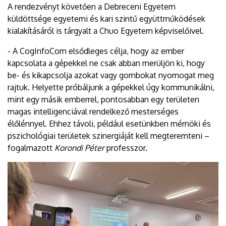
A rendezvényt követően a Debreceni Egyetem
küldöttsége egyetemi és kari szintű együttműködések
kialakításáról is tárgyalt a Chuo Egyetem képviselőivel.
- A CogInfoCom elsődleges célja, hogy az ember
kapcsolata a gépekkel ne csak abban merüljön ki, hogy
be- és kikapcsolja azokat vagy gombokat nyomogat meg
rajtuk. Helyette próbáljunk a gépekkel úgy kommunikálni,
mint egy másik emberrel, pontosabban egy területen
magas intelligenciával rendelkező mesterséges
élőlénnyel. Ehhez távoli, például esetünkben mérnöki és
pszichológiai területek szinergiáját kell megteremteni –
fogalmazott
Korondi Péter
professzor.