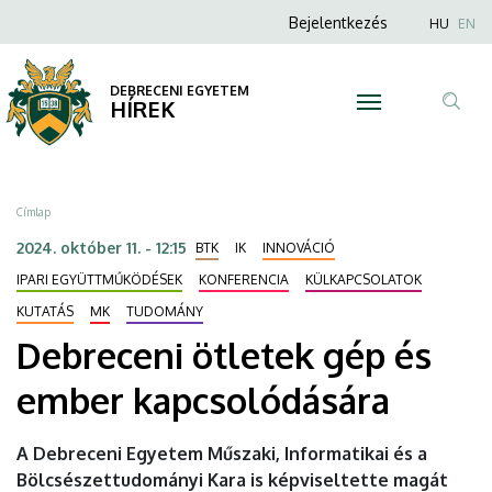
Debreceni
Ugrás
Anonim
Nyel
Bejelentkezés
HU
EN
a
Felhasználói
ötletek
tartalomra
fiók
DEBRECENI EGYETEM
gép
HÍREK
menüje
Tar
és
ker
ember
Morzsa
Címlap
kapcsolódására
2024. október 11. - 12:15
BTK
IK
INNOVÁCIÓ
|
IPARI EGYÜTTMŰKÖDÉSEK
KONFERENCIA
KÜLKAPCSOLATOK
KUTATÁS
MK
TUDOMÁNY
DEBRECENI
Debreceni ötletek gép és
EGYETEM
ember kapcsolódására
A Debreceni Egyetem Műszaki, Informatikai és a
Bölcsészettudományi Kara is képviseltette magát