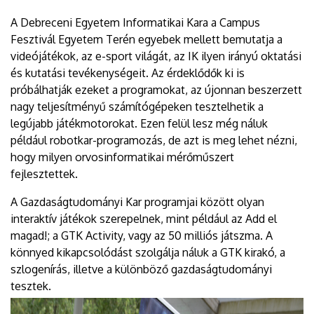
A Debreceni Egyetem Informatikai Kara a Campus
Fesztivál Egyetem Terén egyebek mellett bemutatja a
videójátékok, az e-sport világát, az IK ilyen irányú oktatási
és kutatási tevékenységeit. Az érdeklődők ki is
próbálhatják ezeket a programokat, az újonnan beszerzett
nagy teljesítményű számítógépeken tesztelhetik a
legújabb játékmotorokat. Ezen felül lesz még náluk
például robotkar-programozás, de azt is meg lehet nézni,
hogy milyen orvosinformatikai mérőműszert
fejlesztettek.
A Gazdaságtudományi Kar programjai között olyan
interaktív játékok szerepelnek, mint például az Add el
magad!; a GTK Activity, vagy az 50 milliós játszma. A
könnyed kikapcsolódást szolgálja náluk a GTK kirakó, a
szlogenírás, illetve a különböző gazdaságtudományi
tesztek.