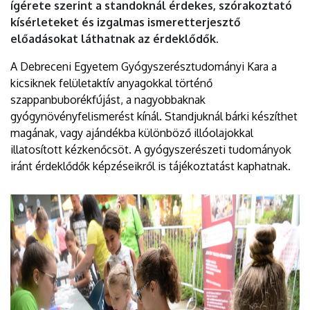
ígérete szerint a standoknál érdekes, szórakoztató
kísérleteket és izgalmas ismeretterjesztő
előadásokat láthatnak az érdeklődők.
A Debreceni Egyetem Gyógyszerésztudományi Kara a
kicsiknek felületaktív anyagokkal történő
szappanbuborékfújást, a nagyobbaknak
gyógynövényfelismerést kínál. Standjuknál bárki készíthet
magának, vagy ajándékba különböző illóolajokkal
illatosított kézkenőcsöt. A gyógyszerészeti tudományok
iránt érdeklődők képzéseikről is tájékoztatást kaphatnak.