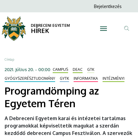
Programdömping
Ugrás
Anonim
Bejelentkezés
a
N
Felhasználói
az
tartalomra
fiók
DEBRECENI EGYETEM
Egyetem
HÍREK
menüje
Tar
Téren
ker
|
Morzsa
Címlap
DEBRECENI
2021. július 20. - 00:00
CAMPUS
DEAC
GTK
EGYETEM
GYÓGYSZERÉSZTUDOMÁNY
GYTK
INFORMATIKA
INTÉZMÉNYI
Programdömping az
Egyetem Téren
A Debreceni Egyetem karai és intézetei tartalmas
programokkal képviseltetik magukat a szerdán
kezdődő debreceni Campus Fesztiválon. A szervezők