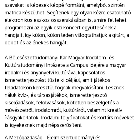
szavakat is képesek képpé formálni, amelyből szintén
matrica készülhet. Segítenek egy olyan kézre csatolható
elektronikus eszköz összerakásában is, amire fel lehet
programozni az egyik esti koncert együttesének a
hangjait, így külön, külön leden villogtathatjuk a gitárt, a
dobot és az énekes hangját.
A Bölcsészettudományi Kar Magyar Irodalom- és
Kultúratudományi Intézete a Campus idejére a magyar
irodalmi és anyanyelvi kultúrával kapcsolatos
ismeretterjesztést tűzte ki céljául, amit játékos
feladatokon keresztül fognak megvalósítani. Lesznek
náluk kvíz-, és társasjátékok, ismeretterjesztő
kiselőadások, felolvasások, kötetlen beszélgetés a
művészetről, irodalomról, kultúráról, valamint kreatív
írásgyakorlatok. Irodalmi folyóiratokat és kortárs műveket
is igyekeznek majd népszerűsíteni.
A Mezőgazdaság-, Élelmiszertudományi és