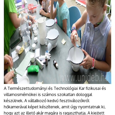
A Természettudományi és Technológiai Kar fizikusai és
villamosmérnökei is számos szokatlan dologgal
készülnek. A vállalkozó kedvű fesztiválozókról
hőkamerával képet készítenek, amit úgy nyomtatnak ki,
hogy azt az illető akár magára is ragaszthatja. A kiejtett