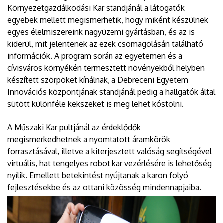
Környezetgazdálkodási Kar standjánál a látogatók
egyebek mellett megismerhetik, hogy miként készülnek
egyes élelmiszereink nagyüzemi gyártásban, és az is
kiderül, mit jelentenek az ezek csomagolásán található
információk. A program során az egyetemen és a
cívisváros környékén termesztett növényekből helyben
készített szörpöket kínálnak, a Debreceni Egyetem
Innovációs központjának standjánál pedig a hallgatók által
sütött különféle kekszeket is meg lehet kóstolni.
A Műszaki Kar pultjánál az érdeklődők
megismerkedhetnek a nyomtatott áramkörök
forrasztásával, illetve a kiterjesztett valóság segítségével
virtuális, hat tengelyes robot kar vezérlésére is lehetőség
nyílik. Emellett betekintést nyújtanak a karon folyó
fejlesztésekbe és az ottani közösség mindennapjaiba.