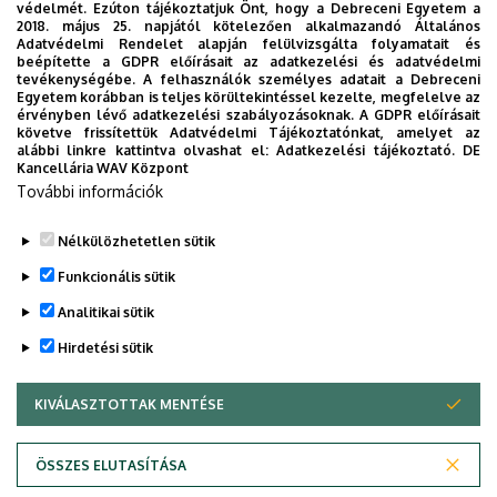
védelmét. Ezúton tájékoztatjuk Önt, hogy a Debreceni Egyetem a
2018. május 25. napjától kötelezően alkalmazandó Általános
Adatvédelmi Rendelet alapján felülvizsgálta folyamatait és
2026. augusztus 5.
beépítette a GDPR előírásait az adatkezelési és adatvédelmi
Hagyományőrzés és innováció a
tevékenységébe. A felhasználók személyes adatait a Debreceni
Egyetem korábban is teljes körültekintéssel kezelte, megfelelve az
Bölcsészettudományi Karon
érvényben lévő adatkezelési szabályozásoknak. A GDPR előírásait
követve frissítettük Adatvédelmi Tájékoztatónkat, amelyet az
alábbi linkre kattintva olvashat el:
Adatkezelési tájékoztató.
DE
BÖLCSÉSZETTUDOMÁNY
BTK
INTÉZMÉNYI
Kancellária WAV Központ
További információk
Nélkülözhetetlen sütik
Funkcionális sütik
Analitikai sütik
Hirdetési sütik
KIVÁLASZTOTTAK MENTÉSE
WITHDRAW CONSENT
DEBRECENI EGYETEM
ÖSSZES ELUTASÍTÁSA
Adatvédelem