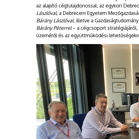
az alapító cégtulajdonossal, az egykori Debre
Lászlóval
, a Debreceni Egyetem Mezőgazdaság
Bárány Lászlóval
, illetve a Gazdaságtudomány
Bárány Péterrel
– a cégcsoport stratégiájáról,
üzeméről és az együttműködési lehetőségekről