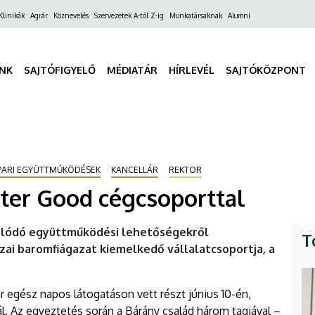
ő
Klinikák
Agrár
Köznevelés
Szervezetek A-tól Z-ig
Munkatársaknak
Alumni
gáció
INK
SAJTÓFIGYELŐ
MÉDIATÁR
HÍRLEVÉL
SAJTÓKÖZPONT
PARI EGYÜTTMŰKÖDÉSEK
KANCELLÁR
REKTOR
ter Good cégcsoporttal
solódó együttműködési lehetőségekről
T
ai baromfiágazat kiemelkedő vállalatcsoportja, a
r egész napos látogatáson vett részt június 10-én,
. Az egyeztetés során a Bárány család három tagjával –