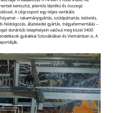
mentek keresztül, jelentős léptékű és összegű
léssel. A cégcsoport egy teljes vertikális
folyamat – takarmánygyártás, szülőpártartás, keltetés,
b-feldolgozás, állateledel gyártás, trágyafermentálás –
ugat-dunántúli telephelyein valósul meg közel 3400
ndelkezik gyárakkal Szlovákiában és Vietnámban is. A
portálják.