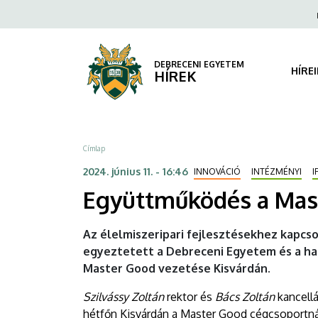
Együttműködés
Ugrás
Fels
a
navi
a
tartalomra
Master
DEBRECENI EGYETEM
HÍRE
HÍREK
Good
cégcsoporttal
Morzsa
Címlap
|
2024. június 11. - 16:46
INNOVÁCIÓ
INTÉZMÉNYI
I
DEBRECENI
Együttműködés a Mas
EGYETEM
Az élelmiszeripari fejlesztésekhez kapc
egyeztetett a Debreceni Egyetem és a haz
Master Good vezetése Kisvárdán.
Szilvássy Zoltán
rektor és
Bács Zoltán
kancellá
hétfőn Kisvárdán a Master Good cégcsoportnál