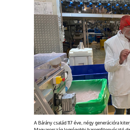
A Bárány család 117 éve, négy generációra kite
Magyarország legrégebbi baromfitenyésztő dina