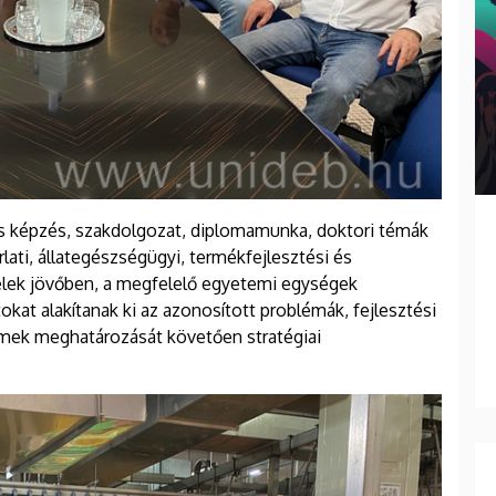
lis képzés, szakdolgozat, diplomamunka, doktori témák
lati, állategészségügyi, termékfejlesztési és
felek jövőben, a megfelelő egyetemi egységek
at alakítanak ki az azonosított problémák, fejlesztési
lemek meghatározását követően stratégiai