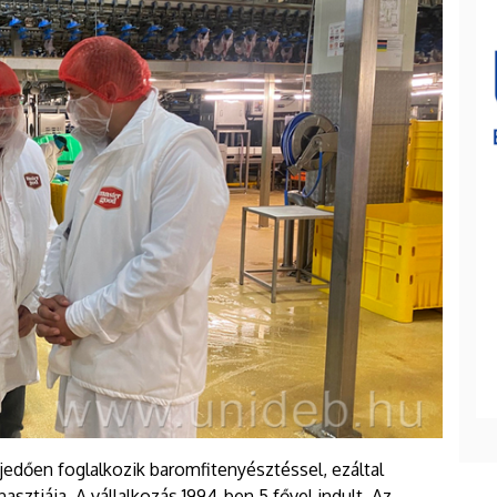
rjedően foglalkozik baromfitenyésztéssel, ezáltal
sztiája. A vállalkozás 1994-ben 5 fővel indult. Az