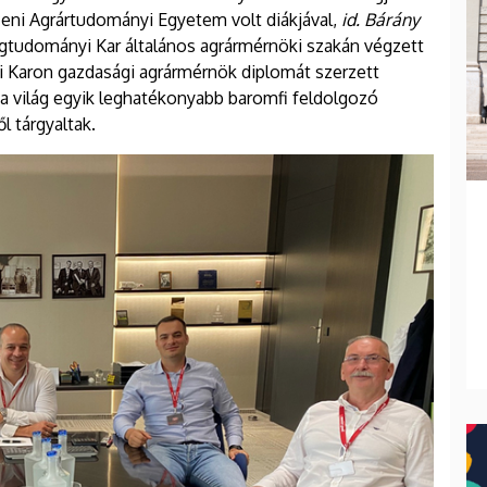
ceni Agrártudományi Egyetem volt diákjával,
id. Bárány
tudományi Kar általános agrármérnöki szakán végzett
i Karon gazdasági agrármérnök diplomát szerzett
 a világ egyik leghatékonyabb baromfi feldolgozó
 tárgyaltak.