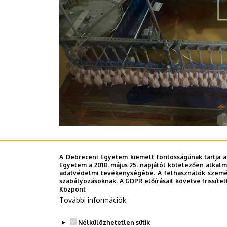
A Bárány család történetével és az egyetemhe
A Debreceni Egyetem kiemelt fontosságúnak tartja a
Debreceni Egyetem alumni magazinja, a Deja 
Egyetem a 2018. május 25. napjától kötelezően alkalm
adatvédelmi tevékenységébe. A felhasználók személ
szabályozásoknak. A GDPR előírásait követve frissítet
Sajtóközpont
Központ
További információk
Last update:
2024. 06. 11. 16:53
Nélkülözhetetlen sütik