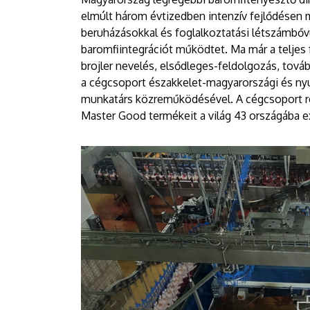
elmúlt három évtizedben intenzív fejlődésen 
beruházásokkal és foglalkoztatási létszámbővü
baromfiintegrációt működtet. Ma már a teljes 
brojler nevelés, elsődleges-feldolgozás, továb
a cégcsoport északkelet-magyarországi és ny
munkatárs közreműködésével. A cégcsoport re
Master Good termékeit a világ 43 országába ex