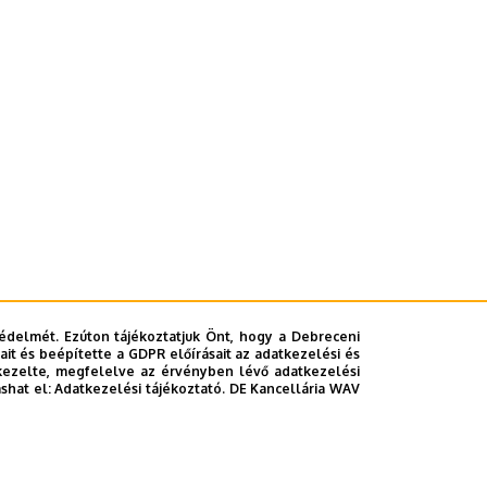
édelmét. Ezúton tájékoztatjuk Önt, hogy a Debreceni
it és beépítette a GDPR előírásait az adatkezelési és
kezelte, megfelelve az érvényben lévő adatkezelési
ashat el:
Adatkezelési tájékoztató.
DE Kancellária WAV