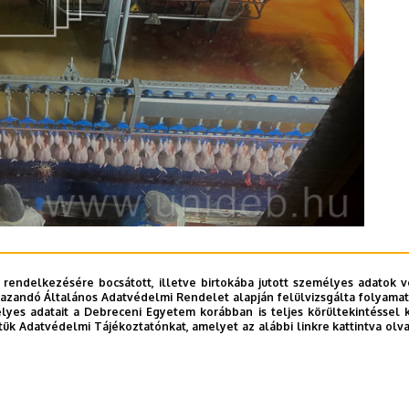
z fűződő kapcsolatával részletesen foglalkozott
a
 rendelkezésére bocsátott, illetve birtokába jutott személyes adatok v
vu
.
azandó Általános Adatvédelmi Rendelet alapján felülvizsgálta folyamata
yes adatait a Debreceni Egyetem korábban is teljes körültekintéssel 
tük Adatvédelmi Tájékoztatónkat, amelyet az alábbi linkre kattintva olv