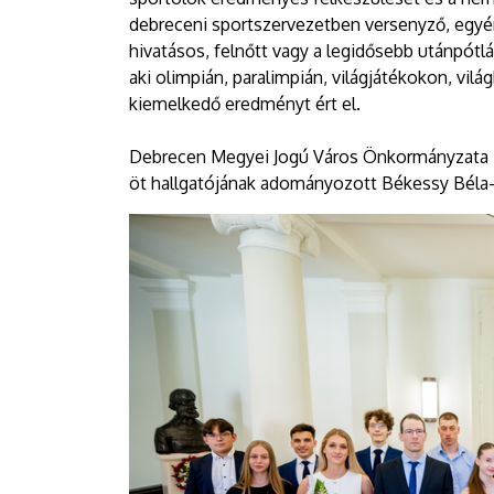
debreceni sportszervezetben versenyző, egyé
hivatásos, felnőtt vagy a legidősebb utánpót
aki olimpián, paralimpián, világjátékokon, vi
kiemelkedő eredményt ért el.
Debrecen Megyei Jogú Város Önkormányzata id
öt hallgatójának adományozott Békessy Béla-