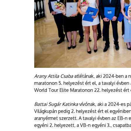
Arany Attila Csaba
atlétának, aki 2024-ben a 
maratonon 5. helyezést ért el, a tavalyi évben
World Tour Elite Maratonon 22. helyezést ért 
Battai Sugár Katinka
vívónak, aki a 2024-es pá
Világkupán pedig 2. helyezést ért el egyénib
aranyérmet szerzett. A tavalyi évben az EB-n e
egyéni 2. helyezett, a VB-n egyéni 3., csapatban