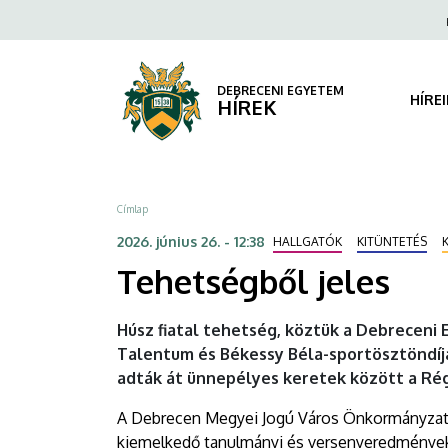
Tehetségből
Ugrás
Fels
a
navi
jeles
tartalomra
|
DEBRECENI EGYETEM
HÍRE
HÍREK
DEBRECENI
EGYETEM
Morzsa
Címlap
2026. június 26. - 12:38
HALLGATÓK
KITÜNTETÉS
Tehetségből jeles
Húsz fiatal tehetség, köztük a Debreceni 
Talentum és Békessy Béla-sportösztöndíja
adták át ünnepélyes keretek között a Rég
A Debrecen Megyei Jogú Város Önkormányzata ál
kiemelkedő tanulmányi és versenyeredmények