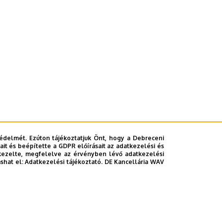
édelmét. Ezúton tájékoztatjuk Önt, hogy a Debreceni
it és beépítette a GDPR előírásait az adatkezelési és
kezelte, megfelelve az érvényben lévő adatkezelési
ashat el:
Adatkezelési tájékoztató.
DE Kancellária WAV