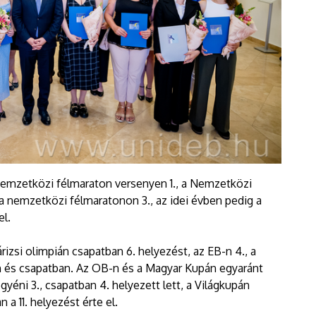
nemzetközi félmaraton versenyen 1., a Nemzetközi
 a nemzetközi félmaratonon 3., az idei évben pedig a
el.
rizsi olimpián csapatban 6. helyezést, az EB-n 4., a
en és csapatban. Az OB-n és a Magyar Kupán egyaránt
gyéni 3., csapatban 4. helyezett lett, a Világkupán
 a 11. helyezést érte el.