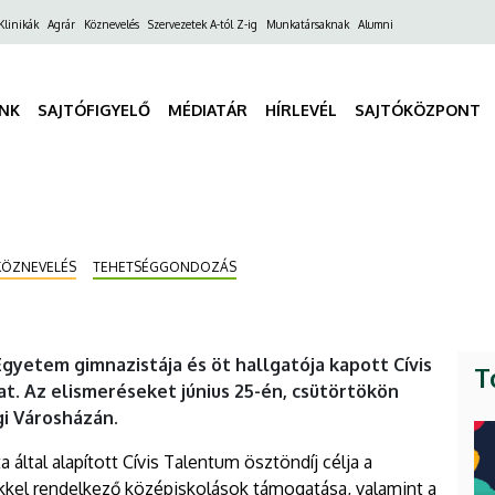
ő
Klinikák
Agrár
Köznevelés
Szervezetek A-tól Z-ig
Munkatársaknak
Alumni
gáció
INK
SAJTÓFIGYELŐ
MÉDIATÁR
HÍRLEVÉL
SAJTÓKÖZPONT
KÖZNEVELÉS
TEHETSÉGGONDOZÁS
Egyetem gimnazistája és öt hallgatója kapott Cívis
T
t. Az elismeréseket június 25-én, csütörtökön
i Városházán.
tal alapított Cívis Talentum ösztöndíj célja a
kel rendelkező középiskolások támogatása, valamint a