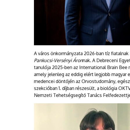
A város önkormányzata 2026-ban tíz fiatalnak
Pankucsi-Versényi Áron
nak. A Debreceni Egye
tanulója 2025-ben az International Brain Bee
amely jelenleg az eddig elért legjobb magyar
medencei döntőjén az Orvostudomány, egészs
szekcióban 1. díjban részesült, a biológia OKTV
Nemzeti Tehetségsegítő Tanács Felfedezettjei