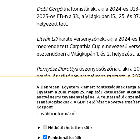
Dobi Gergő
triatlonistának, aki a 2024-es U2
2025-ös EB-n a 33., a Világkupán 15., 25. és 37.
helyezett lett.
Litvák Lili
karate versenyzőnek, aki a 2024-es EB
megrendezett Carpathia Cup elnevezésű verseny
esztendőben a Világkupán 1. és 2. helyezést, az
Pernyész Dorottya
uszonyosúszónak, aki a 20
egyéni és váltóban aranyérmet szerzett. A 2
Világkupán 1. és 2. helyezést, a Világjátékokon
A Debreceni Egyetem kiemelt fontosságúnak tartja a
arany és ezüstérmet szerzett.
Egyetem a 2018. május 25. napjától kötelezően alkalm
adatvédelmi tevékenységébe. A felhasználók személ
szabályozásoknak. A GDPR előírásait követve frissítet
Sajtóközpont-TB
Központ
További információk
Last update:
2026. 06. 26. 12:41
Nélkülözhetetlen sütik
Funkcionális sütik