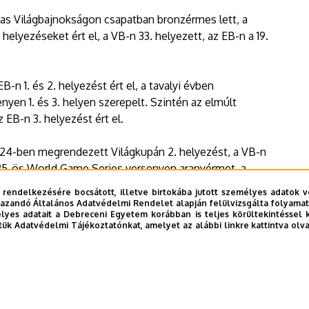
3-as Világbajnokságon csapatban bronzérmes lett, a
 helyezéseket ért el, a VB-n 33. helyezett, az EB-n a 19.
-n 1. és 2. helyezést ért el, a tavalyi évben
en 1. és 3. helyen szerepelt. Szintén az elmúlt
 EB-n 3. helyezést ért el.
24-ben megrendezett Világkupán 2. helyezést, a VB-n
025-ös World Game Series versenyen aranyérmet, a
 2. helyezést szerzett. Szintén a tavalyi évben az EB-n
 rendelkezésére bocsátott, illetve birtokába jutott személyes adatok v
azandó Általános Adatvédelmi Rendelet alapján felülvizsgálta folyamata
yes adatait a Debreceni Egyetem korábban is teljes körültekintéssel 
tük Adatvédelmi Tájékoztatónkat, amelyet az alábbi linkre kattintva olv