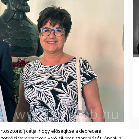
rtösztöndíj célja, hogy elősegítse a debreceni
etközi versenyeken való sikeres szereplését. Annak a