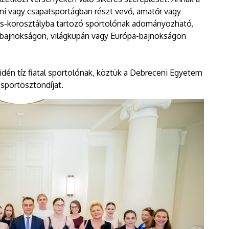
ni vagy csapatsportágban részt vevő, amatőr vagy
lás-korosztályba tartozó sportolónak adományozható,
lágbajnokságon, világkupán vagy Európa-bajnokságon
én tíz fiatal sportolónak, köztük a Debreceni Egyetem
sportösztöndíjat.