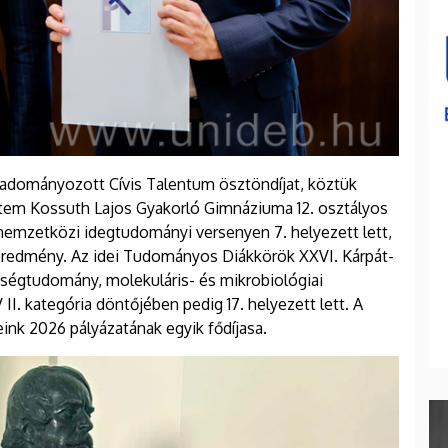
 adományozott Cívis Talentum ösztöndíjat, köztük
tem Kossuth Lajos Gyakorló Gimnáziuma 12. osztályos
 nemzetközi idegtudományi versenyen 7. helyezett lett,
 eredmény. Az idei Tudományos Diákkörök XXVI. Kárpát-
égtudomány, molekuláris- és mikrobiológiai
 II. kategória döntőjében pedig 17. helyezett lett. A
nk 2026 pályázatának egyik fődíjasa.