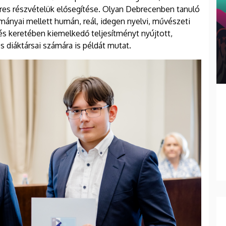
res részvételük elősegítése. Olyan Debrecenben tanuló
ányai mellett humán, reál, idegen nyelvi, művészeti
zés keretében kiemelkedő teljesítményt nyújtott,
 diáktársai számára is példát mutat.