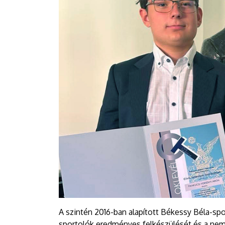
A szintén 2016-ban alapított Békessy Béla-spo
sportolók eredményes felkészülését és a nemz