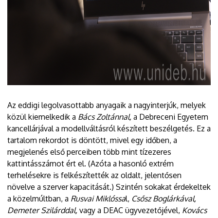
Az eddigi legolvasottabb anyagaik a nagyinterjúk, melyek
közül kiemelkedik a
Bács Zoltánnal,
a Debreceni Egyetem
kancellárjával a modellváltásról készített beszélgetés. Ez a
tartalom rekordot is döntött, mivel egy időben, a
megjelenés első perceiben több mint tízezeres
kattintásszámot ért el. (Azóta a hasonló extrém
terhelésekre is felkészítették az oldalt, jelentősen
növelve a szerver kapacitását.) Szintén sokakat érdekeltek
a közelmúltban, a
Rusvai Miklóssa
l,
Csősz Boglárkával,
Demeter Szilárddal,
vagy a DEAC ügyvezetőjével,
Kovács