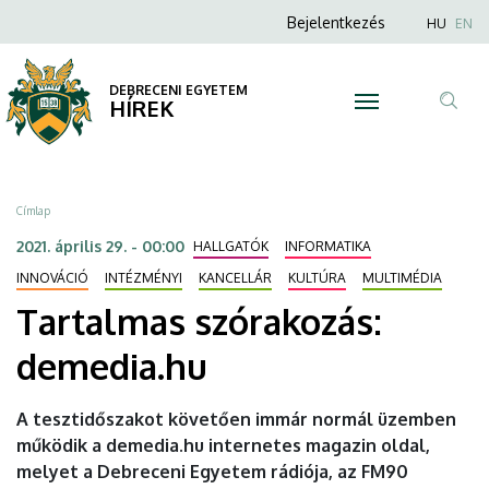
Tartalmas
Ugrás
Anonim
Nyel
Bejelentkezés
HU
EN
a
Felhasználói
szórakozás:
tartalomra
fiók
DEBRECENI EGYETEM
demedia.hu
HÍREK
menüje
Tar
|
ker
DEBRECENI
Morzsa
Címlap
EGYETEM
2021. április 29. - 00:00
HALLGATÓK
INFORMATIKA
INNOVÁCIÓ
INTÉZMÉNYI
KANCELLÁR
KULTÚRA
MULTIMÉDIA
Tartalmas szórakozás:
demedia.hu
A tesztidőszakot követően immár normál üzemben
működik a demedia.hu internetes magazin oldal,
melyet a Debreceni Egyetem rádiója, az FM90