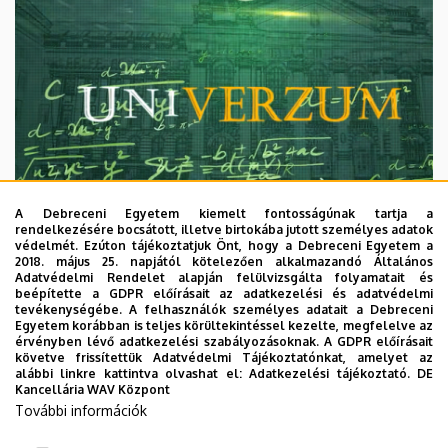
A Debreceni Egyetem kiemelt fontosságúnak tartja a
rendelkezésére bocsátott, illetve birtokába jutott személyes adatok
védelmét. Ezúton tájékoztatjuk Önt, hogy a Debreceni Egyetem a
2018. május 25. napjától kötelezően alkalmazandó Általános
Adatvédelmi Rendelet alapján felülvizsgálta folyamatait és
2026. augusztus 7.
beépítette a GDPR előírásait az adatkezelési és adatvédelmi
Univerzum: A Debreceni Egyetem
tevékenységébe. A felhasználók személyes adatait a Debreceni
Egyetem korábban is teljes körültekintéssel kezelte, megfelelve az
titkos receptjei
érvényben lévő adatkezelési szabályozásoknak. A GDPR előírásait
követve frissítettük Adatvédelmi Tájékoztatónkat, amelyet az
alábbi linkre kattintva olvashat el:
Adatkezelési tájékoztató.
DE
KUTATÁS
TUDOMÁNY
Kancellária WAV Központ
További információk