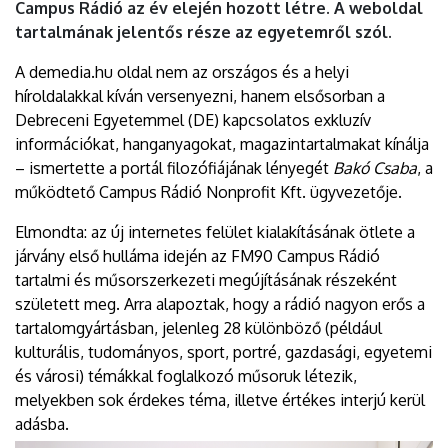
Campus Rádió az év elején hozott létre. A weboldal
tartalmának jelentős része az egyetemről szól.
A demedia.hu oldal nem az országos és a helyi
híroldalakkal kíván versenyezni, hanem elsősorban a
Debreceni Egyetemmel (DE) kapcsolatos exkluzív
információkat, hanganyagokat, magazintartalmakat kínálja
– ismertette a portál filozófiájának lényegét
Bakó Csaba
, a
működtető Campus Rádió Nonprofit Kft. ügyvezetője.
Elmondta: az új internetes felület kialakításának ötlete a
járvány első hulláma idején az FM90 Campus Rádió
tartalmi és műsorszerkezeti megújításának részeként
született meg. Arra alapoztak, hogy a rádió nagyon erős a
tartalomgyártásban, jelenleg 28 különböző (például
kulturális, tudományos, sport, portré, gazdasági, egyetemi
és városi) témákkal foglalkozó műsoruk létezik,
melyekben sok érdekes téma, illetve értékes interjú kerül
adásba.