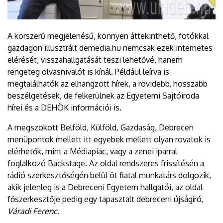
A korszerű megjelenésű, könnyen áttekinthető, fotókkal
gazdagon illusztrált demedia.hu nemcsak ezek internetes
elérését, visszahallgatását teszi lehetővé, hanem
rengeteg olvasnivalót is kínál. Például leírva is
megtalálhatók az elhangzott hírek, a rövidebb, hosszabb
beszélgetések, de felkerülnek az Egyetemi Sajtóiroda
hírei és a DEHÖK információi is.
A megszokott Belföld, Külföld, Gazdaság, Debrecen
menüpontok mellett itt egyebek mellett olyan rovatok is
elérhetők, mint a Médiapiac, vagy a zenei iparral
foglalkozó Backstage. Az oldal rendszeres frissítésén a
rádió szerkesztőségén belül öt fiatal munkatárs dolgozik,
akik jelenleg is a Debreceni Egyetem hallgatói, az oldal
főszerkesztője pedig egy tapasztalt debreceni újságíró,
Váradi Ferenc
.