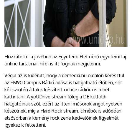
Hozzátette: a jövőben az Egyetemi Élet című egyetemi lap
online tartalmai, hírei is itt fognak megjelenni.
Végül az is kiderült, hogy a demedia.hu oldalon keresztül
az FM90 Campus Rádió adása is hallgatható élőben, sőt
két szintén általuk készített online rádióra is lehet
kattintani. A yoUDrive stream főleg a DE külföldi
hallgatóinak szól, ezért az itteni műsorok angol nyelven
készülnek, míg a Hard Rock stream, címéből is adódóan
elsősorban a kemény rock zene kedvelőinek figyelmét
igyekszik felkelteni.