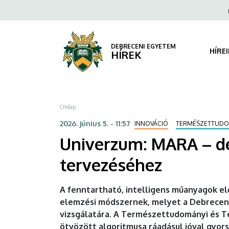
Univerzum:
Ugrás
Fels
a
navi
MARA
tartalomra
–
DEBRECENI EGYETEM
HÍRE
HÍREK
debreceni
innováció
Morzsa
Címlap
az
2026. június 5. - 11:57
INNOVÁCIÓ
TERMÉSZETTUD
intelligens
Univerzum: MARA – de
anyagok
tervezéséhez
tervezéséhez
A fenntartható, intelligens műanyagok elő
|
elemzési módszernek, melyet a Debreceni
vizsgálatára. A Természettudományi és Tec
DEBRECENI
ötvözött algoritmusa ráadásul jóval gyors