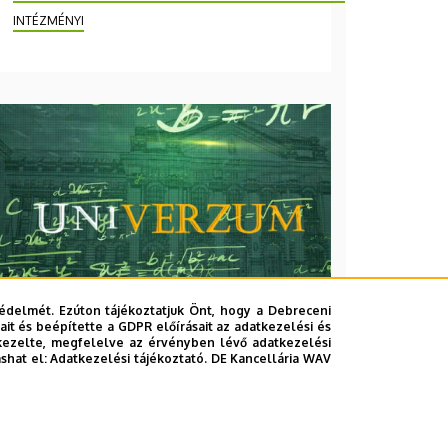
INTÉZMÉNYI
édelmét. Ezúton tájékoztatjuk Önt, hogy a Debreceni
it és beépítette a GDPR előírásait az adatkezelési és
kezelte, megfelelve az érvényben lévő adatkezelési
ashat el:
Adatkezelési tájékoztató.
DE Kancellária WAV
2026. augusztus 7.
Univerzum: A Debreceni
Egyetem titkos receptjei