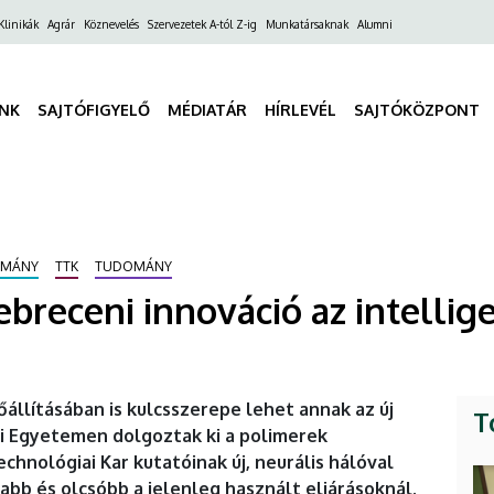
ő
Klinikák
Agrár
Köznevelés
Szervezetek A-tól Z-ig
Munkatársaknak
Alumni
gáció
INK
SAJTÓFIGYELŐ
MÉDIATÁR
HÍRLEVÉL
SAJTÓKÖZPONT
OMÁNY
TTK
TUDOMÁNY
breceni innováció az intelli
állításában is kulcsszerepe lehet annak az új
T
 Egyetemen dolgoztak ki a polimerek
hnológiai Kar kutatóinak új, neurális hálóval
abb és olcsóbb a jelenleg használt eljárásoknál.