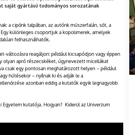
nt saját gyártású tudományos sorozatának
ak: a cipőnk talpában, az autónk műszerfalán, sőt, a
Egy különleges csoportjuk a kopolimerek, amelyek
ldalúan felhasználhatók.
let-változásra reagáljon: például kicsapódjon vagy éppen
ogy olyan apró részecskéket, úgynevezett micellákat
tva csak egy pontosan meghatározott helyen – például
gy hűtésekor – nyílnak ki és adják le a
ellenőrzése azonban eddig a kutatók egyik legnagyobb
ni Egyetem kutatója. Hogyan? Kiderül az Univerzum