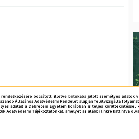
 rendelkezésére bocsátott, illetve birtokába jutott személyes adatok v
azandó Általános Adatvédelmi Rendelet alapján felülvizsgálta folyamata
yes adatait a Debreceni Egyetem korábban is teljes körültekintéssel 
tük Adatvédelmi Tájékoztatónkat, amelyet az alábbi linkre kattintva olv