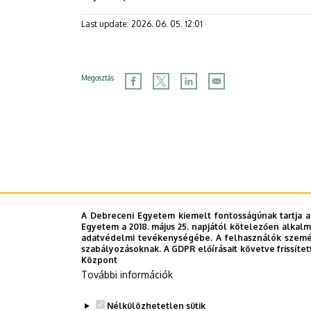
Last update:
2026. 06. 05. 12:01
Megosztás
A Debreceni Egyetem kiemelt fontosságúnak tartja a
Egyetem a 2018. május 25. napjától kötelezően alkalm
adatvédelmi tevékenységébe. A felhasználók személ
szabályozásoknak. A GDPR előírásait követve frissítet
Központ
További információk
Nélkülözhetetlen sütik