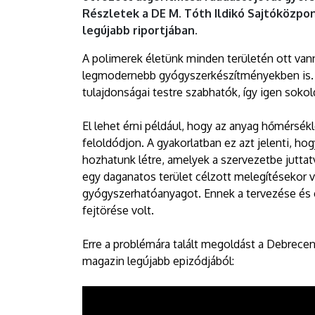
EGYETEM
Részletek a DE M. Tóth Ildikó Sajtóközpo
legújabb riportjában.
A polimerek életünk minden területén ott vann
legmodernebb gyógyszerkészítményekben is. 
tulajdonságai testre szabhatók, így igen soko
El lehet érni például, hogy az anyag hőmérsék
feloldódjon. A gyakorlatban ez azt jelenti, h
hozhatunk létre, amelyek a szervezetbe jutta
egy daganatos terület célzott melegítésekor va
gyógyszerhatóanyagot. Ennek a tervezése és 
fejtörése volt.
Erre a problémára talált megoldást a Debrece
magazin legújabb epizódjából: