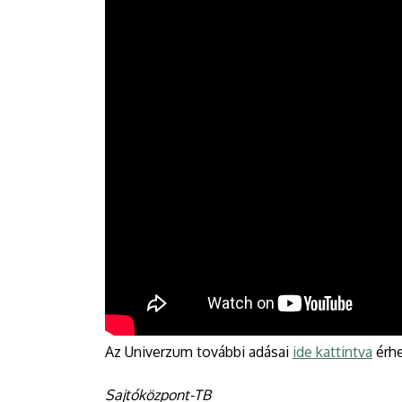
Az Univerzum további adásai
ide kattintva
érhe
Sajtóközpont-TB