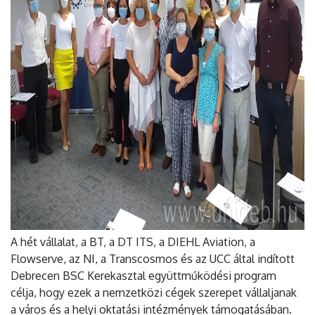
A hét vállalat, a BT, a DT ITS, a DIEHL Aviation, a
Flowserve, az NI, a Transcosmos és az UCC által indított
Debrecen BSC Kerekasztal együttműködési program
célja, hogy ezek a nemzetközi cégek szerepet vállaljanak
a város és a helyi oktatási intézmények támogatásában.