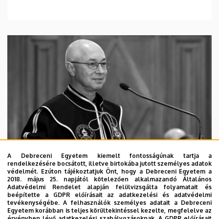
A Debreceni Egyetem kiemelt fontosságúnak tartja a
rendelkezésére bocsátott, illetve birtokába jutott személyes adatok
védelmét. Ezúton tájékoztatjuk Önt, hogy a Debreceni Egyetem a
2018. május 25. napjától kötelezően alkalmazandó Általános
Adatvédelmi Rendelet alapján felülvizsgálta folyamatait és
2026. augusztus 5.
beépítette a GDPR előírásait az adatkezelési és adatvédelmi
Díszdoktorát gyászolja a Debreceni
tevékenységébe. A felhasználók személyes adatait a Debreceni
Egyetem korábban is teljes körültekintéssel kezelte, megfelelve az
Egyetem
érvényben lévő adatkezelési szabályozásoknak. A GDPR előírásait