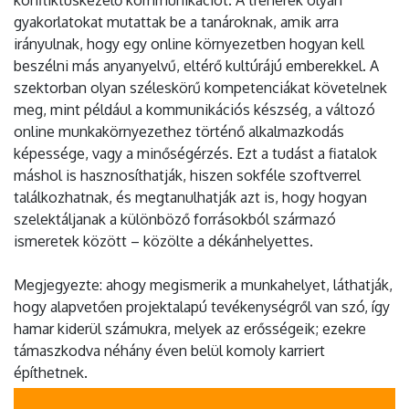
gyakorlatokat mutattak be a tanároknak, amik arra
irányulnak, hogy egy online környezetben hogyan kell
beszélni más anyanyelvű, eltérő kultúrájú emberekkel. A
szektorban olyan széleskörű kompetenciákat követelnek
meg, mint például a kommunikációs készség, a változó
online munkakörnyezethez történő alkalmazkodás
képessége, vagy a minőségérzés. Ezt a tudást a fiatalok
máshol is hasznosíthatják, hiszen sokféle szoftverrel
találkozhatnak, és megtanulhatják azt is, hogy hogyan
szelektáljanak a különböző forrásokból származó
ismeretek között – közölte a dékánhelyettes.
Megjegyezte: ahogy megismerik a munkahelyet, láthatják,
hogy alapvetően projektalapú tevékenységről van szó, így
hamar kiderül számukra, melyek az erősségeik; ezekre
támaszkodva néhány éven belül komoly karriert
építhetnek.