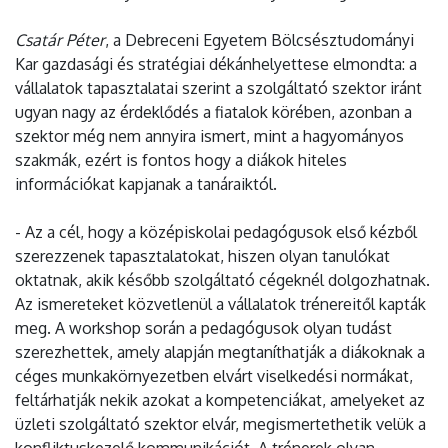
Csatár Péter
, a Debreceni Egyetem Bölcsésztudományi
Kar gazdasági és stratégiai dékánhelyettese elmondta: a
vállalatok tapasztalatai szerint a szolgáltató szektor iránt
ugyan nagy az érdeklődés a fiatalok körében, azonban a
szektor még nem annyira ismert, mint a hagyományos
szakmák, ezért is fontos hogy a diákok hiteles
információkat kapjanak a tanáraiktól.
- Az a cél, hogy a középiskolai pedagógusok első kézből
szerezzenek tapasztalatokat, hiszen olyan tanulókat
oktatnak, akik később szolgáltató cégeknél dolgozhatnak.
Az ismereteket közvetlenül a vállalatok trénereitől kapták
meg. A workshop során a pedagógusok olyan tudást
szerezhettek, amely alapján megtaníthatják a diákoknak a
céges munkakörnyezetben elvárt viselkedési normákat,
feltárhatják nekik azokat a kompetenciákat, amelyeket az
üzleti szolgáltató szektor elvár, megismertethetik velük a
konfliktuskezelő kommunikációt. A trénerek olyan