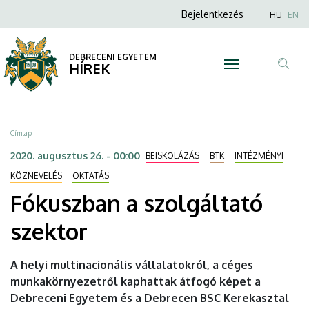
Fókuszban
Ugrás
Anonim
Nyel
Bejelentkezés
HU
EN
a
Felhasználói
a
tartalomra
fiók
DEBRECENI EGYETEM
szolgáltató
HÍREK
menüje
Tar
szektor
ker
|
Morzsa
Címlap
DEBRECENI
2020. augusztus 26. - 00:00
BEISKOLÁZÁS
BTK
INTÉZMÉNYI
EGYETEM
KÖZNEVELÉS
OKTATÁS
Fókuszban a szolgáltató
szektor
A helyi multinacionális vállalatokról, a céges
munkakörnyezetről kaphattak átfogó képet a
Debreceni Egyetem és a Debrecen BSC Kerekasztal